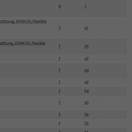
0
1
attung, DTEN D7, Flexible
3
67
attung, DTEN D7, Flexible
7
29
7
42
7
34
7
42
7
54
7
43
7
56
7
52