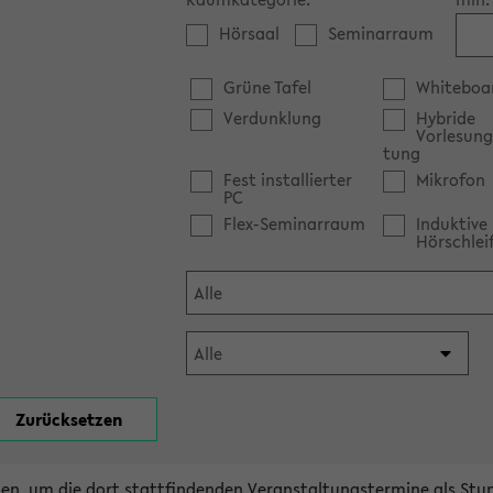
Hörsaal
Seminarraum
Grüne Tafel
Whiteboa
Verdunklung
Hybride
Vorlesung
tung
Fest installierter
Mikrofon
PC
Flex-Seminarraum
Induktive
Hörschlei
en, um die dort stattfindenden Veranstaltungstermine als Stu