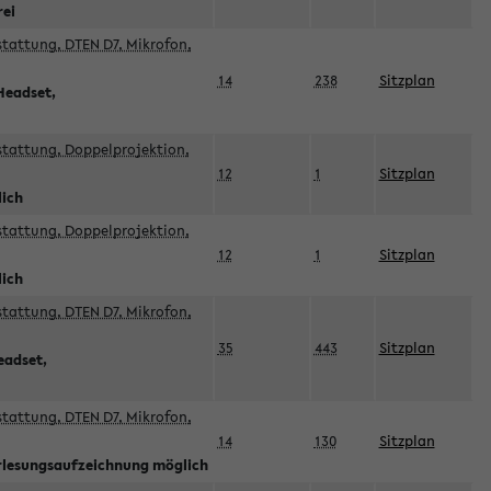
rei
sstattung, DTEN D7, Mikrofon,
14
238
Sitzplan
Headset,
sstattung, Doppelprojektion,
12
1
Sitzplan
lich
sstattung, Doppelprojektion,
12
1
Sitzplan
lich
sstattung, DTEN D7, Mikrofon,
35
443
Sitzplan
eadset,
sstattung, DTEN D7, Mikrofon,
14
130
Sitzplan
orlesungsaufzeichnung möglich