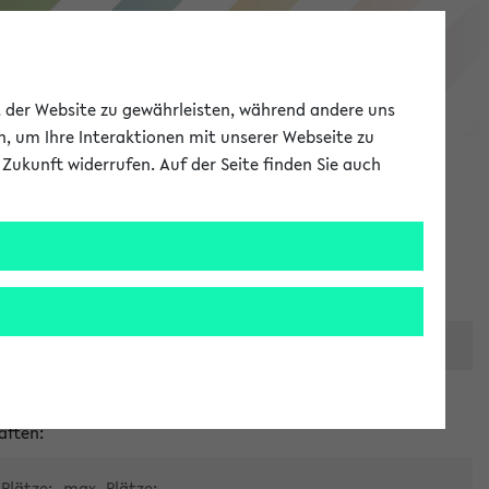
eKVV
ät der Website zu gewährleisten, während andere uns
h, um Ihre Interaktionen mit unserer Webseite zu
Zukunft widerrufen. Auf der Seite finden Sie auch
Meine Uni
EN
ANMELDEN
er zentralen Raumvergabe
aften:
Plätze:
max. Plätze: