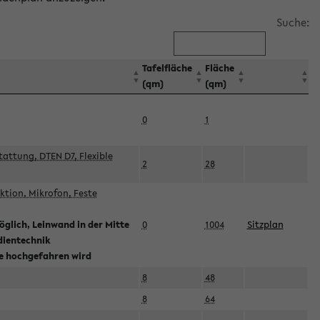
Suche:
Tafelfläche
Fläche
(qm)
(qm)
0
1
attung, DTEN D7, Flexible
2
28
tion, Mikrofon, Feste
glich, Leinwand in der Mitte
0
1004
Sitzplan
dientechnik
ie hochgefahren wird
8
48
8
64