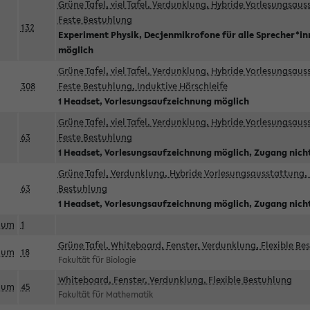
Grüne Tafel, viel Tafel, Verdunklung, Hybride Vorlesungsau
Feste Bestuhlung
132
Experiment Physik, Decjenmikrofone für alle Sprecher*i
möglich
Grüne Tafel, viel Tafel, Verdunklung, Hybride Vorlesungsau
308
Feste Bestuhlung, Induktive Hörschleife
1 Headset, Vorlesungsaufzeichnung möglich
Grüne Tafel, viel Tafel, Verdunklung, Hybride Vorlesungsau
63
Feste Bestuhlung
1 Headset, Vorlesungsaufzeichnung möglich, Zugang nicht
Grüne Tafel, Verdunklung, Hybride Vorlesungsausstattung, 
63
Bestuhlung
1 Headset, Vorlesungsaufzeichnung möglich, Zugang nicht
aum
1
Grüne Tafel, Whiteboard, Fenster, Verdunklung, Flexible Be
aum
18
Fakultät für Biologie
Whiteboard, Fenster, Verdunklung, Flexible Bestuhlung
aum
45
Fakultät für Mathematik