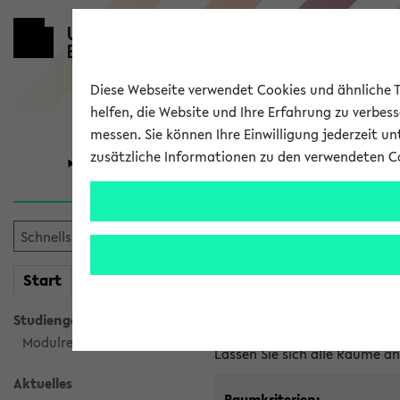
Diese Webseite verwendet Cookies und ähnliche Te
helfen, die Website und Ihre Erfahrung zu verbes
messen. Sie können Ihre Einwilligung jederzeit u
zusätzliche Informationen zu den verwendeten C
Universität
Forschung
Im eKVV ver
mein
Start
eKVV
Freie Räume und Veranstal
Studiengangsauswahl
Raumanfragen:
raumvergabe@
Modulrecherche
Lassen Sie sich alle Räume 
Aktuelles
Raumkriterien: