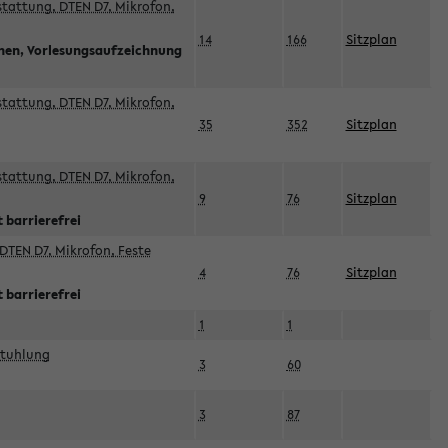
sstattung, DTEN D7, Mikrofon,
14
166
Sitzplan
nnen, Vorlesungsaufzeichnung
sstattung, DTEN D7, Mikrofon,
35
352
Sitzplan
sstattung, DTEN D7, Mikrofon,
9
76
Sitzplan
 barrierefrei
DTEN D7, Mikrofon, Feste
4
76
Sitzplan
 barrierefrei
1
1
stuhlung
3
60
3
87