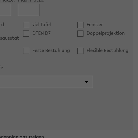
rd
viel Tafel
Fenster
DTEN D7
Doppelprojektion
sausstat
Feste Bestuhlung
Flexible Bestuhlung
fe
ndenplan anzuzeigen.