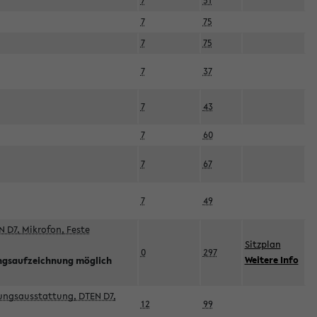
7
51
7
75
7
75
7
37
7
43
7
60
7
67
7
49
 D7, Mikrofon, Feste
Sitzplan
0
297
Weitere Info
ngsaufzeichnung möglich
esungsausstattung, DTEN D7,
12
99