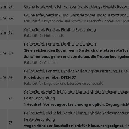
aum
39
Grüne Tafel, viel Tafel, Fenster, Verdunklung, Flexible Bestu
Grüne Tafel, Verdunklung, Hybride Vorlesungsausstattung, 
aum
24
Fakultät für Psychologie und Sportwissenschaft / Abteilung Spo
Grüne Tafel, Fenster, Flexible Bestuhlung
aum
18
Fakultät für Mathematik
Grüne Tafel, Fenster, Flexible Bestuhlung
Sie erreichen den Raum, wenn Sie durch die letzte rote Tür
aum
20
Schwimmbads gehen und von da aus die Treppe hoch gehe
Fakultät für Chemie
Grüne Tafel, Fenster, Hybride Vorlesungsausstattung, DTEN 
aum
14
Projektion nur über DTEN D7
Fakultät für Linguistik und Literaturwissenschaft
Grüne Tafel, viel Tafel, Verdunklung, Hybride Vorlesungsau
77
Feste Bestuhlung
1 Headset, Vorlesungsaufzeichnung möglich, Zugang nicht
Grüne Tafel, viel Tafel, Verdunklung, Hybride Vorlesungsau
Feste Bestuhlung
77
wegen Nähe zur Baustelle nicht für Klausuren geeignet, 1 