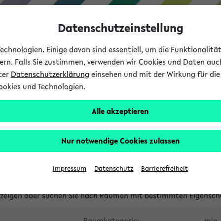
Datenschutzeinstellung
chnologien. Einige davon sind essentiell, um die Funktionalit
sern. Falls Sie zustimmen, verwenden wir Cookies und Daten auc
nter
Datenschutzerklärung
einsehen und mit der Wirkung für die 
ookies und Technologien.
Studium
Lehre
International
Alle akzeptieren
waltete Räume
Nur notwendige Cookies zulassen
tungsüberschneidungen
Raumüberschneidungen
Hinweise d
Impressum
Datenschutz
Barrierefreiheit
uni-bielefeld.de
anzeigen oder suchen Sie nach Räumen mit bestimmten Eigensch
Raumkategorie:
min. 