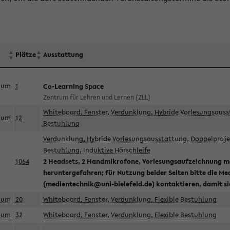
Plätze
Ausstattung
aum
1
Co-Learning Space
Zentrum für Lehren und Lernen (ZLL)
Whiteboard, Fenster, Verdunklung, Hybride Vorlesungsausst
aum
12
Bestuhlung
Verdunklung, Hybride Vorlesungsausstattung, Doppelprojek
Bestuhlung, Induktive Hörschleife
1064
2 Headsets, 2 Handmikrofone, Vorlesungsaufzeichnung mö
heruntergefahren; für Nutzung beider Seiten bitte die Me
(medientechnik@uni-bielefeld.de) kontaktieren, damit s
aum
20
Whiteboard, Fenster, Verdunklung, Flexible Bestuhlung
aum
32
Whiteboard, Fenster, Verdunklung, Flexible Bestuhlung