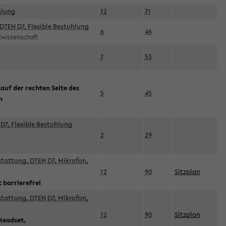
hlung
12
71
DTEN D7, Flexible Bestuhlung
6
46
rtwissenschaft
7
53
 auf der rechten Seite des
5
45
n
D7, Flexible Bestuhlung
2
29
sstattung, DTEN D7, Mikrofon,
12
90
Sitzplan
 barrierefrei
sstattung, DTEN D7, Mikrofon,
12
90
Sitzplan
Headset,