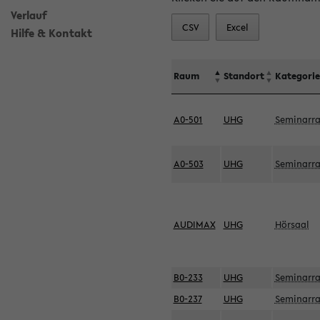
Verlauf
CSV
Excel
Hilfe & Kontakt
Raum
Standort
Kategorie
A0-501
UHG
Seminarr
A0-503
UHG
Seminarr
AUDIMAX
UHG
Hörsaal
B0-233
UHG
Seminarr
B0-237
UHG
Seminarr