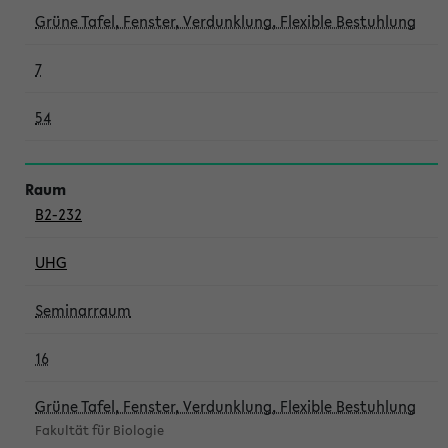
Grüne Tafel, Fenster, Verdunklung, Flexible Bestuhlung
7
54
B2-232
UHG
Seminarraum
16
Grüne Tafel, Fenster, Verdunklung, Flexible Bestuhlung
Fakultät für Biologie