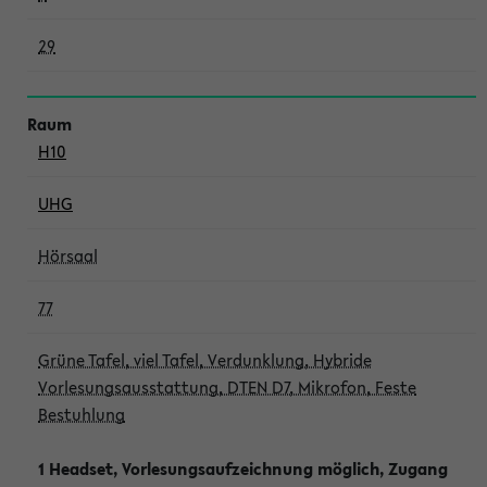
29
H10
UHG
Hörsaal
77
Grüne Tafel, viel Tafel, Verdunklung, Hybride
Vorlesungsausstattung, DTEN D7, Mikrofon, Feste
Bestuhlung
1 Headset, Vorlesungsaufzeichnung möglich, Zugang