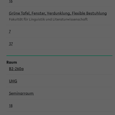
16
Grüne Tafel, Fenster, Verdunklung, Flexible Bestuhlung
Fakultät für Linguistik und Literaturwissenschaft
7
37
B2-260a
UHG
Seminarraum
18