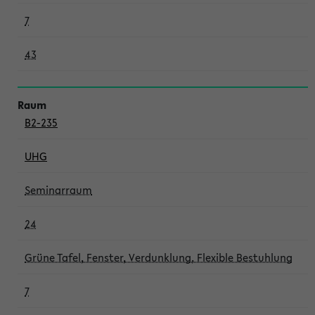
7
43
B2-235
UHG
Seminarraum
24
Grüne Tafel, Fenster, Verdunklung, Flexible Bestuhlung
7