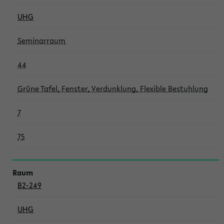
UHG
Seminarraum
44
Grüne Tafel, Fenster, Verdunklung, Flexible Bestuhlung
7
75
B2-249
UHG