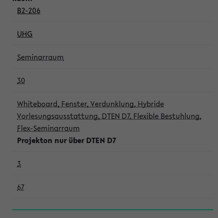
B2-206
UHG
Seminarraum
30
Whiteboard, Fenster, Verdunklung, Hybride
Vorlesungsausstattung, DTEN D7, Flexible Bestuhlung,
Flex-Seminarraum
Projekton nur über DTEN D7
3
67