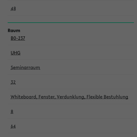
48
B0-237
UHG
Seminarraum
32
Whiteboard, Fenster, Verdunklung, Flexible Bestuhlung
8
64