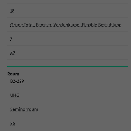
18
Grüne Tafel, Fenster, Verdunklung, Flexible Bestuhlung
7
42
B2-229
UHG
Seminarraum
26