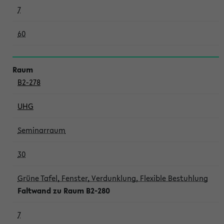
7
60
B2-278
UHG
Seminarraum
30
Grüne Tafel, Fenster, Verdunklung, Flexible Bestuhlung
Faltwand zu Raum B2-280
7