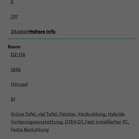
0
297
Sitzplan
Weitere Info
D2-136
UHG
Hörsaal
81
Grüne Tafel, viel Tafel, Fenster, Verdunklung, Hybride
Vorlesungsausstattung, DTEN D7, Fest installierter PC,
Feste Bestuhlung