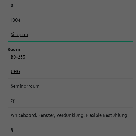
0
1004
Sitzplan
B0-233
UHG
Seminarraum
20
Whiteboard, Fenster, Verdunklung, Flexible Bestuhlung
8