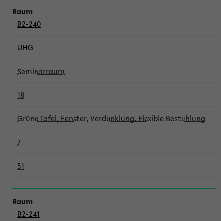
B2-240
UHG
Seminarraum
18
Grüne Tafel, Fenster, Verdunklung, Flexible Bestuhlung
7
51
B2-241