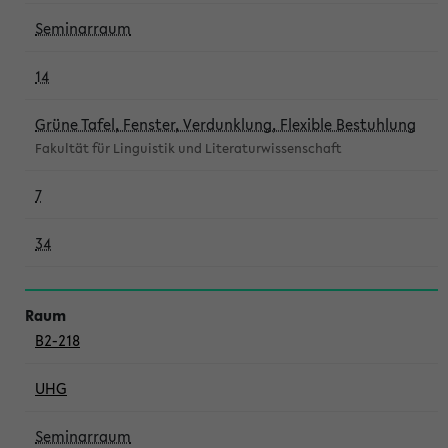
Seminarraum
14
Grüne Tafel, Fenster, Verdunklung, Flexible Bestuhlung
Fakultät für Linguistik und Literaturwissenschaft
7
34
B2-218
UHG
Seminarraum