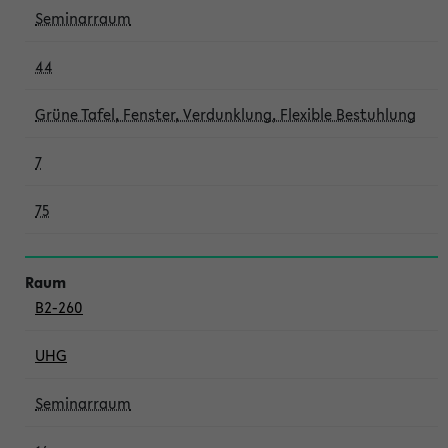
Seminarraum
44
Grüne Tafel, Fenster, Verdunklung, Flexible Bestuhlung
7
75
B2-260
UHG
Seminarraum