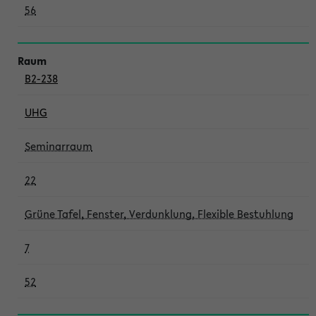
56
B2-238
UHG
Seminarraum
22
Grüne Tafel, Fenster, Verdunklung, Flexible Bestuhlung
7
52