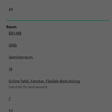
46
E01-108
UHG
Seminarraum
18
Grüne Tafel, Fenster, Flexible Bestuhlung
Fakultät für Mathematik
7
53