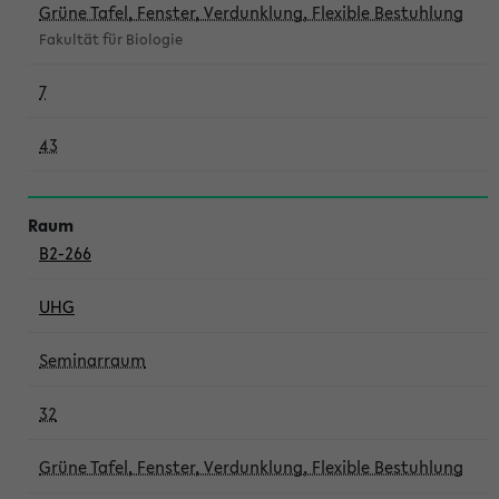
Grüne Tafel, Fenster, Verdunklung, Flexible Bestuhlung
Fakultät für Biologie
7
43
B2-266
UHG
Seminarraum
32
Grüne Tafel, Fenster, Verdunklung, Flexible Bestuhlung