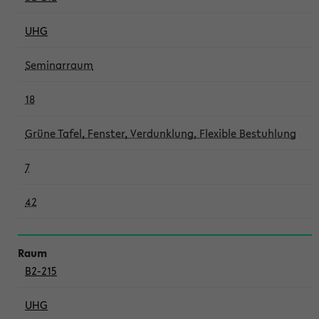
UHG
Seminarraum
18
Grüne Tafel, Fenster, Verdunklung, Flexible Bestuhlung
7
42
B2-215
UHG