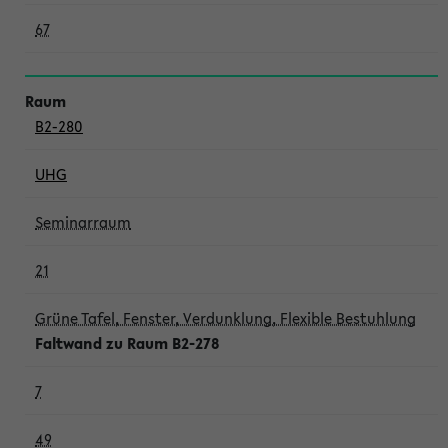
67
B2-280
UHG
Seminarraum
21
Grüne Tafel, Fenster, Verdunklung, Flexible Bestuhlung
Faltwand zu Raum B2-278
7
49