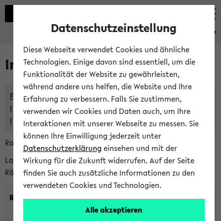
Datenschutzeinstellung
eKVV
Diese Webseite verwendet Cookies und ähnliche
Im eKVV verwaltete Räume
Technologien. Einige davon sind essentiell, um die
Funktionalität der Website zu gewährleisten,
während andere uns helfen, die Website und Ihre
Freie Räume und Veranstaltungsüberschneidungen
Erfahrung zu verbessern. Falls Sie zustimmen,
Raumüberschneidungen
verwenden wir Cookies und Daten auch, um Ihre
Hinweise der zentralen Raumvergabe
Interaktionen mit unserer Webseite zu messen. Sie
können Ihre Einwilligung jederzeit unter
Raumanfragen:
raumvergabe@uni-bielefeld.de
Datenschutzerklärung
einsehen und mit der
Lassen Sie sich alle Räume anzeigen oder suchen Sie nach
Wirkung für die Zukunft widerrufen. Auf der Seite
Räumen mit bestimmten Eigenschaften:
finden Sie auch zusätzliche Informationen zu den
verwendeten Cookies und Technologien.
Raumkriterien:
Alle akzeptieren
Raumkategorie:
min. Plätze: