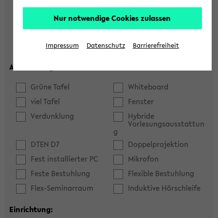
Hörsaal
Seminarraum
Nur notwendige Cookies zulassen
max. Plätze:
Impressum
Datenschutz
Barrierefreiheit
Ausstattung:
Grüne Tafel
Whiteboard
viel Tafel
Fenster
Verdunklung
Hybride
Vorlesungsausstattun
g
DTEN D7
Doppelprojektion
Fest installierter PC
Mikrofon
Feste Bestuhlung
Flexible Bestuhlung
Flex-Seminarraum
Induktive Hörschleife
Einrichtung: