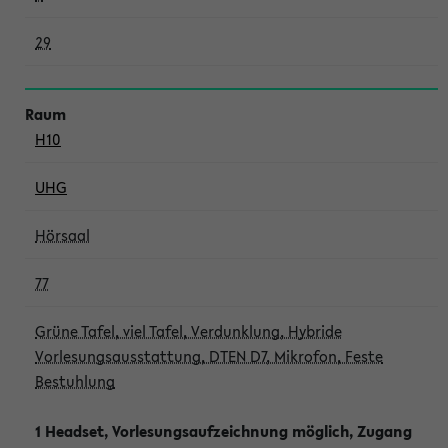
29
H10
UHG
Hörsaal
77
Grüne Tafel, viel Tafel, Verdunklung, Hybride
Vorlesungsausstattung, DTEN D7, Mikrofon, Feste
Bestuhlung
1 Headset, Vorlesungsaufzeichnung möglich, Zugang