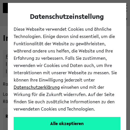
Datenschutzeinstellung
eKVV
Diese Webseite verwendet Cookies und ähnliche
Im eKVV verwaltete Räume
Technologien. Einige davon sind essentiell, um die
Funktionalität der Website zu gewährleisten,
während andere uns helfen, die Website und Ihre
Freie Räume und Veranstaltungsüberschneidungen
Erfahrung zu verbessern. Falls Sie zustimmen,
Raumüberschneidungen
verwenden wir Cookies und Daten auch, um Ihre
Hinweise der zentralen Raumvergabe
Interaktionen mit unserer Webseite zu messen. Sie
können Ihre Einwilligung jederzeit unter
Raumanfragen:
raumvergabe@uni-bielefeld.de
Datenschutzerklärung
einsehen und mit der
Lassen Sie sich alle Räume anzeigen oder suchen Sie nach
Wirkung für die Zukunft widerrufen. Auf der Seite
Räumen mit bestimmten Eigenschaften:
finden Sie auch zusätzliche Informationen zu den
verwendeten Cookies und Technologien.
Raumkriterien:
Alle akzeptieren
Raumkategorie:
min. Plätze: