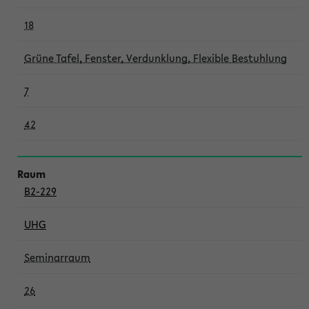
18
Grüne Tafel, Fenster, Verdunklung, Flexible Bestuhlung
7
42
B2-229
UHG
Seminarraum
26