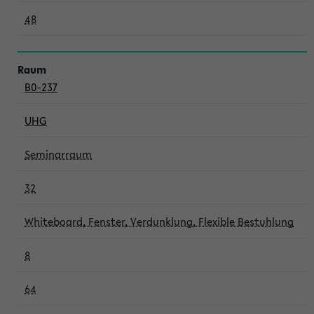
48
B0-237
UHG
Seminarraum
32
Whiteboard, Fenster, Verdunklung, Flexible Bestuhlung
8
64