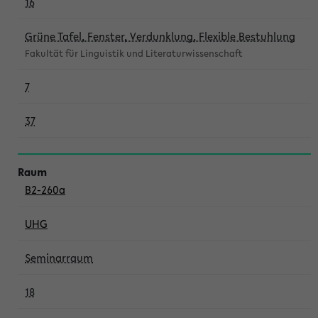
16
Grüne Tafel, Fenster, Verdunklung, Flexible Bestuhlung
Fakultät für Linguistik und Literaturwissenschaft
7
37
B2-260a
UHG
Seminarraum
18