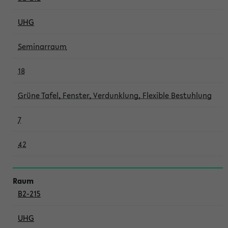
UHG
Seminarraum
18
Grüne Tafel, Fenster, Verdunklung, Flexible Bestuhlung
7
42
B2-215
UHG