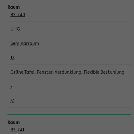
B2-240
UHG
Seminarraum
18
Grüne Tafel, Fenster, Verdunklung, Flexible Bestuhlung
7
51
B2-241