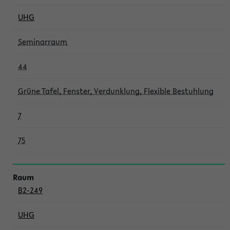
UHG
Seminarraum
44
Grüne Tafel, Fenster, Verdunklung, Flexible Bestuhlung
7
75
B2-249
UHG