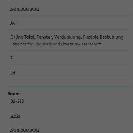
Seminarraum
14
Grüne Tafel, Fenster, Verdunklung, Flexible Bestuhlung
Fakultät für Linguistik und Literaturwissenschaft
7
34
B2-218
UHG
Seminarraum