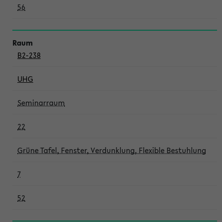
56
B2-238
UHG
Seminarraum
22
Grüne Tafel, Fenster, Verdunklung, Flexible Bestuhlung
7
52