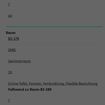
7
60
B2-278
UHG
Seminarraum
30
Grüne Tafel, Fenster, Verdunklung, Flexible Bestuhlung
Faltwand zu Raum B2-280
7