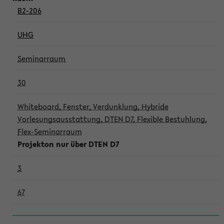
B2-206
UHG
Seminarraum
30
Whiteboard, Fenster, Verdunklung, Hybride
Vorlesungsausstattung, DTEN D7, Flexible Bestuhlung,
Flex-Seminarraum
Projekton nur über DTEN D7
3
67