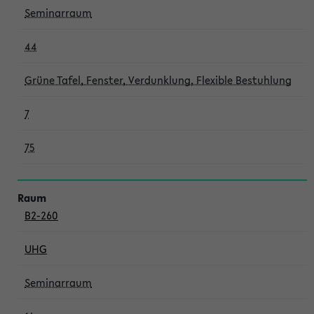
Seminarraum
44
Grüne Tafel, Fenster, Verdunklung, Flexible Bestuhlung
7
75
B2-260
UHG
Seminarraum