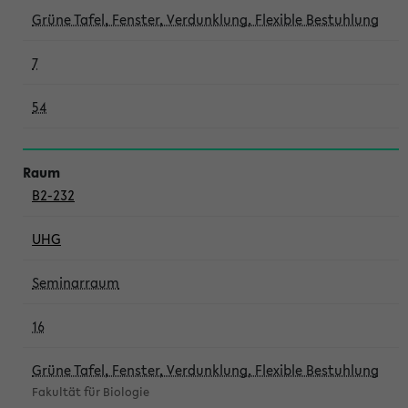
Grüne Tafel, Fenster, Verdunklung, Flexible Bestuhlung
7
54
B2-232
UHG
Seminarraum
16
Grüne Tafel, Fenster, Verdunklung, Flexible Bestuhlung
Fakultät für Biologie