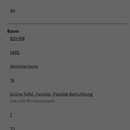
46
E01-108
UHG
Seminarraum
18
Grüne Tafel, Fenster, Flexible Bestuhlung
Fakultät für Mathematik
7
53