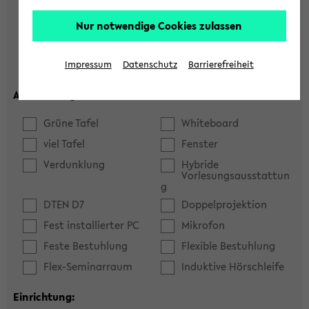
Hörsaal
Seminarraum
Nur notwendige Cookies zulassen
max. Plätze:
Impressum
Datenschutz
Barrierefreiheit
Ausstattung:
Grüne Tafel
Whiteboard
viel Tafel
Fenster
Verdunklung
Hybride
Vorlesungsausstattun
g
DTEN D7
Doppelprojektion
Fest installierter PC
Mikrofon
Feste Bestuhlung
Flexible Bestuhlung
Flex-Seminarraum
Induktive Hörschleife
Einrichtung: