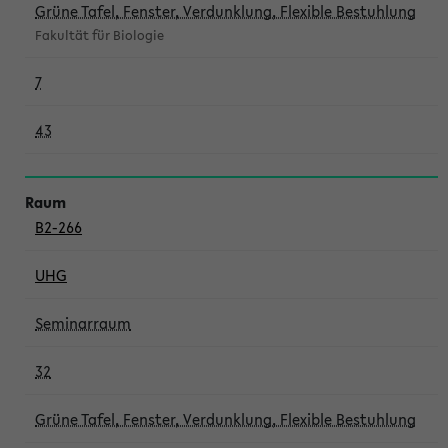
Grüne Tafel, Fenster, Verdunklung, Flexible Bestuhlung
Fakultät für Biologie
7
43
B2-266
UHG
Seminarraum
32
Grüne Tafel, Fenster, Verdunklung, Flexible Bestuhlung