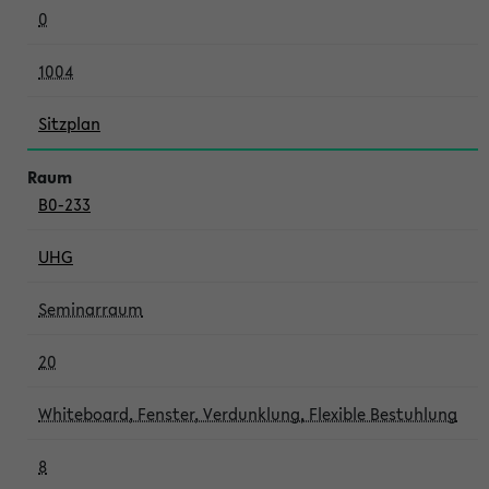
0
1004
Sitzplan
B0-233
UHG
Seminarraum
20
Whiteboard, Fenster, Verdunklung, Flexible Bestuhlung
8