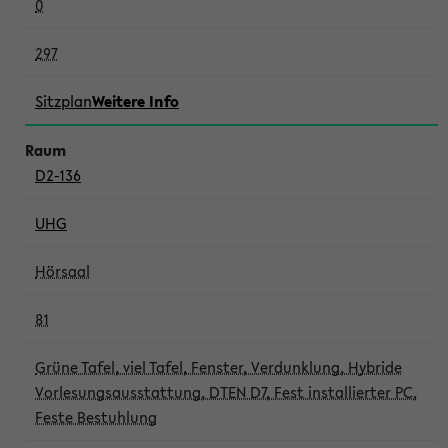
0
297
Sitzplan
Weitere Info
D2-136
UHG
Hörsaal
81
Grüne Tafel, viel Tafel, Fenster, Verdunklung, Hybride
Vorlesungsausstattung, DTEN D7, Fest installierter PC,
Feste Bestuhlung