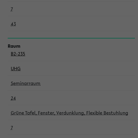
7
43
B2-235
UHG
Seminarraum
24
Grüne Tafel, Fenster, Verdunklung, Flexible Bestuhlung
7