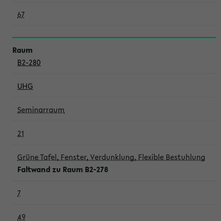
67
B2-280
UHG
Seminarraum
21
Grüne Tafel, Fenster, Verdunklung, Flexible Bestuhlung
Faltwand zu Raum B2-278
7
49