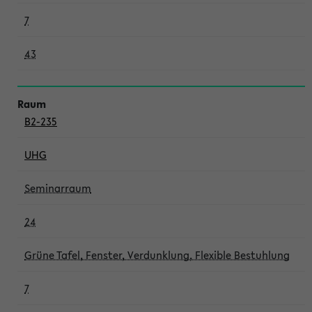
7
43
B2-235
UHG
Seminarraum
24
Grüne Tafel, Fenster, Verdunklung, Flexible Bestuhlung
7