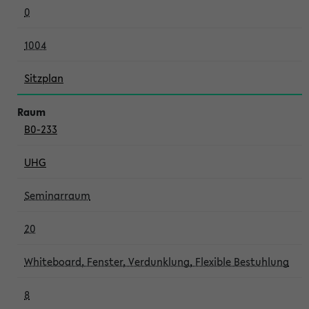
0
1004
Sitzplan
B0-233
UHG
Seminarraum
20
Whiteboard, Fenster, Verdunklung, Flexible Bestuhlung
8