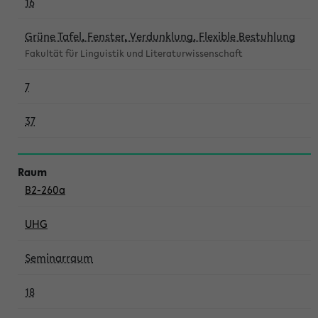
16
Grüne Tafel, Fenster, Verdunklung, Flexible Bestuhlung
Fakultät für Linguistik und Literaturwissenschaft
7
37
B2-260a
UHG
Seminarraum
18