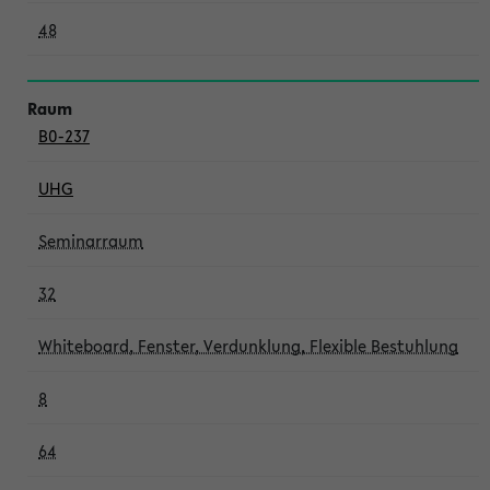
48
B0-237
UHG
Seminarraum
32
Whiteboard, Fenster, Verdunklung, Flexible Bestuhlung
8
64