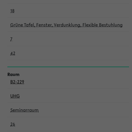
18
Grüne Tafel, Fenster, Verdunklung, Flexible Bestuhlung
7
42
B2-229
UHG
Seminarraum
26