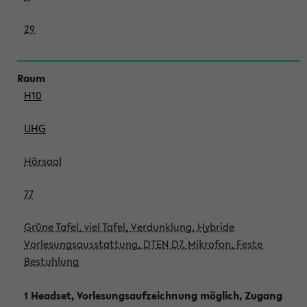
29
H10
UHG
Hörsaal
77
Grüne Tafel, viel Tafel, Verdunklung, Hybride
Vorlesungsausstattung, DTEN D7, Mikrofon, Feste
Bestuhlung
1 Headset, Vorlesungsaufzeichnung möglich, Zugang