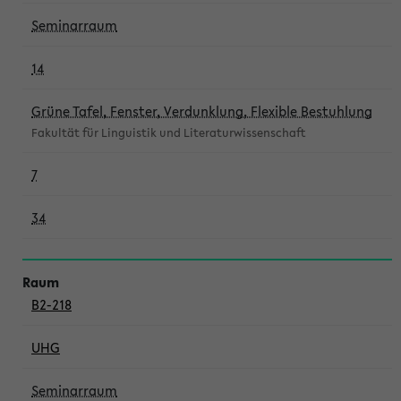
Seminarraum
14
Grüne Tafel, Fenster, Verdunklung, Flexible Bestuhlung
Fakultät für Linguistik und Literaturwissenschaft
7
34
B2-218
UHG
Seminarraum