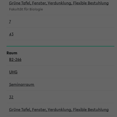
Grüne Tafel, Fenster, Verdunklung, Flexible Bestuhlung
Fakultät für Biologie
7
43
B2-266
UHG
Seminarraum
32
Grüne Tafel, Fenster, Verdunklung, Flexible Bestuhlung