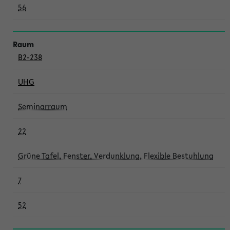
56
B2-238
UHG
Seminarraum
22
Grüne Tafel, Fenster, Verdunklung, Flexible Bestuhlung
7
52