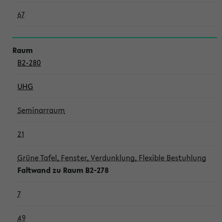
67
B2-280
UHG
Seminarraum
21
Grüne Tafel, Fenster, Verdunklung, Flexible Bestuhlung
Faltwand zu Raum B2-278
7
49