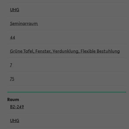
UHG
Seminarraum
44
Grüne Tafel, Fenster, Verdunklung, Flexible Bestuhlung
7
75
B2-249
UHG