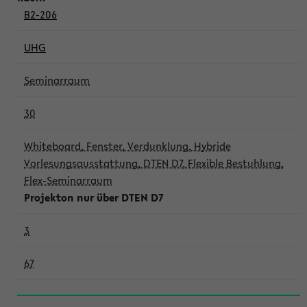
B2-206
UHG
Seminarraum
30
Whiteboard, Fenster, Verdunklung, Hybride
Vorlesungsausstattung, DTEN D7, Flexible Bestuhlung,
Flex-Seminarraum
Projekton nur über DTEN D7
3
67