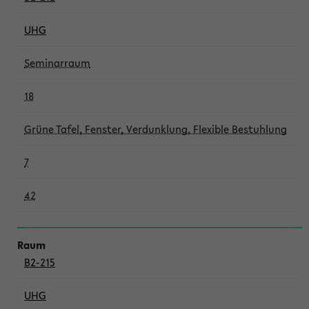
UHG
Seminarraum
18
Grüne Tafel, Fenster, Verdunklung, Flexible Bestuhlung
7
42
B2-215
UHG