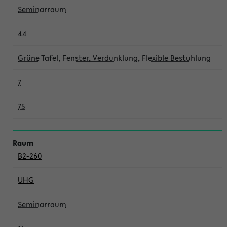
Seminarraum
44
Grüne Tafel, Fenster, Verdunklung, Flexible Bestuhlung
7
75
B2-260
UHG
Seminarraum