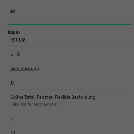
46
E01-108
UHG
Seminarraum
18
Grüne Tafel, Fenster, Flexible Bestuhlung
Fakultät für Mathematik
7
53