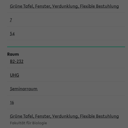
Grüne Tafel, Fenster, Verdunklung, Flexible Bestuhlung
7
54
B2-232
UHG
Seminarraum
16
Grüne Tafel, Fenster, Verdunklung, Flexible Bestuhlung
Fakultät für Biologie