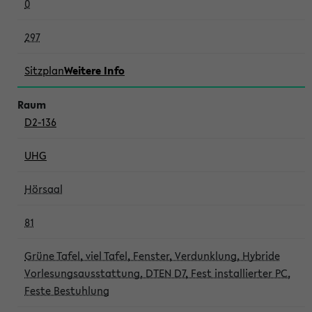
0
297
Sitzplan
Weitere Info
D2-136
UHG
Hörsaal
81
Grüne Tafel, viel Tafel, Fenster, Verdunklung, Hybride
Vorlesungsausstattung, DTEN D7, Fest installierter PC,
Feste Bestuhlung