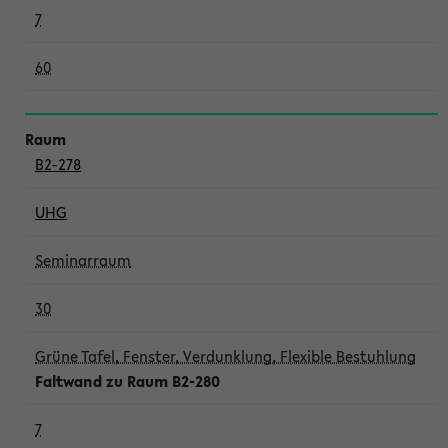
7
60
B2-278
UHG
Seminarraum
30
Grüne Tafel, Fenster, Verdunklung, Flexible Bestuhlung
Faltwand zu Raum B2-280
7