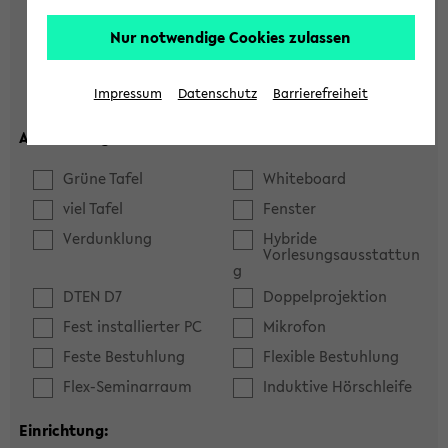
Hörsaal
Seminarraum
Nur notwendige Cookies zulassen
max. Plätze:
Impressum
Datenschutz
Barrierefreiheit
Ausstattung:
Grüne Tafel
Whiteboard
viel Tafel
Fenster
Verdunklung
Hybride
Vorlesungsausstattun
g
DTEN D7
Doppelprojektion
Fest installierter PC
Mikrofon
Feste Bestuhlung
Flexible Bestuhlung
Flex-Seminarraum
Induktive Hörschleife
Einrichtung: