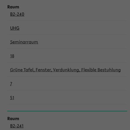
B2-240
UHG
Seminarraum
18
Grüne Tafel, Fenster, Verdunklung, Flexible Bestuhlung
7
51
B2-241