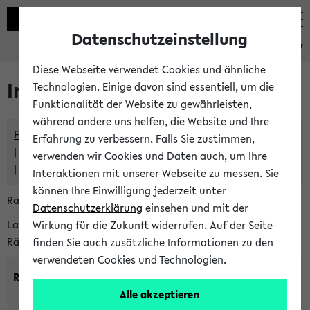
Datenschutzeinstellung
eKVV
Diese Webseite verwendet Cookies und ähnliche
Im eKVV verwaltete Räume
Technologien. Einige davon sind essentiell, um die
Funktionalität der Website zu gewährleisten,
während andere uns helfen, die Website und Ihre
Freie Räume und Veranstaltungsüberschneidungen
Erfahrung zu verbessern. Falls Sie zustimmen,
Raumüberschneidungen
verwenden wir Cookies und Daten auch, um Ihre
Hinweise der zentralen Raumvergabe
Interaktionen mit unserer Webseite zu messen. Sie
können Ihre Einwilligung jederzeit unter
Raumanfragen:
raumvergabe@uni-bielefeld.de
Datenschutzerklärung
einsehen und mit der
Lassen Sie sich alle Räume anzeigen oder suchen Sie nach
Wirkung für die Zukunft widerrufen. Auf der Seite
Räumen mit bestimmten Eigenschaften:
finden Sie auch zusätzliche Informationen zu den
verwendeten Cookies und Technologien.
Raumkriterien:
Alle akzeptieren
Raumkategorie:
min. Plätze: