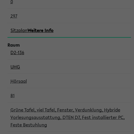
0
297
Sitzplan
Weitere Info
D2-136
UHG
Hörsaal
81
Grüne Tafel, viel Tafel, Fenster, Verdunklung, Hybride
Vorlesungsausstattung, DTEN D7, Fest installierter PC,
Feste Bestuhlung