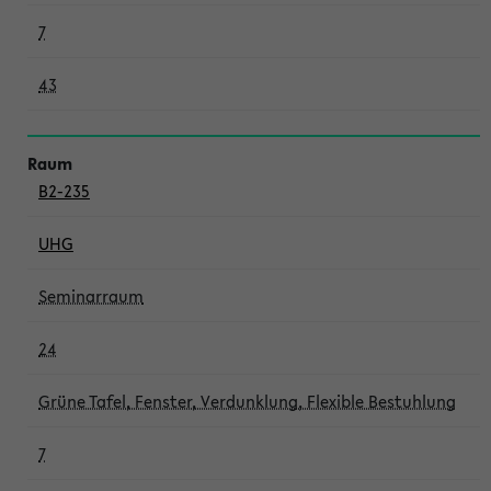
7
43
B2-235
UHG
Seminarraum
24
Grüne Tafel, Fenster, Verdunklung, Flexible Bestuhlung
7