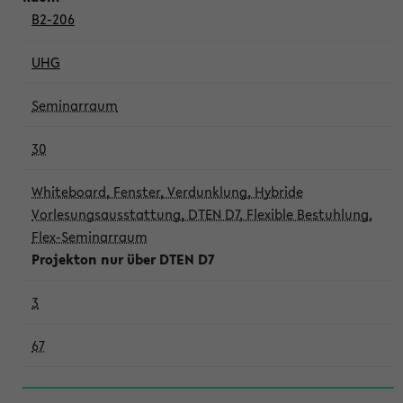
B2-206
UHG
Seminarraum
30
Whiteboard, Fenster, Verdunklung, Hybride
Vorlesungsausstattung, DTEN D7, Flexible Bestuhlung,
Flex-Seminarraum
Projekton nur über DTEN D7
3
67