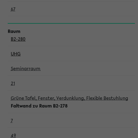
67
B2-280
UHG
Seminarraum
21
Grüne Tafel, Fenster, Verdunklung, Flexible Bestuhlung
Faltwand zu Raum B2-278
7
49