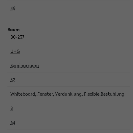
48
B0-237
UHG
Seminarraum
32
Whiteboard, Fenster, Verdunklung, Flexible Bestuhlung
8
64