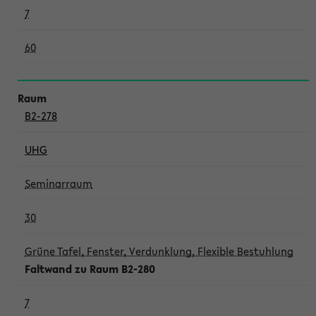
7
60
B2-278
UHG
Seminarraum
30
Grüne Tafel, Fenster, Verdunklung, Flexible Bestuhlung
Faltwand zu Raum B2-280
7