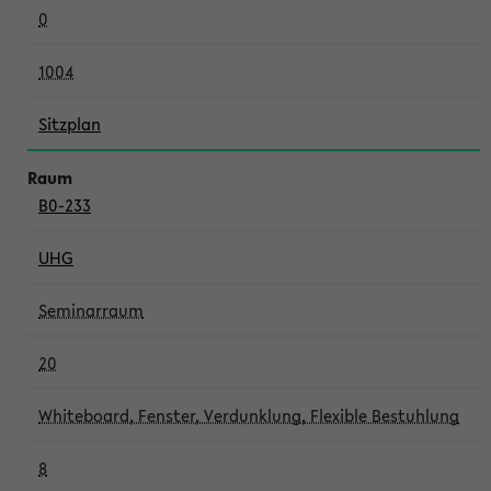
0
1004
Sitzplan
B0-233
UHG
Seminarraum
20
Whiteboard, Fenster, Verdunklung, Flexible Bestuhlung
8