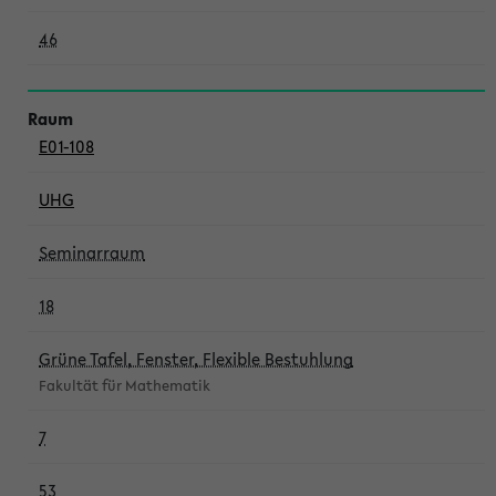
46
E01-108
UHG
Seminarraum
18
Grüne Tafel, Fenster, Flexible Bestuhlung
Fakultät für Mathematik
7
53