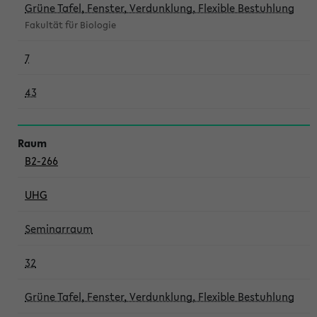
Grüne Tafel, Fenster, Verdunklung, Flexible Bestuhlung
Fakultät für Biologie
7
43
B2-266
UHG
Seminarraum
32
Grüne Tafel, Fenster, Verdunklung, Flexible Bestuhlung