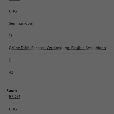
UHG
Seminarraum
18
Grüne Tafel, Fenster, Verdunklung, Flexible Bestuhlung
7
42
B2-215
UHG