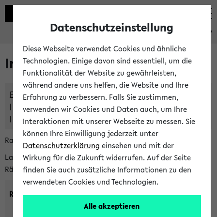
Datenschutzeinstellung
eKVV
Diese Webseite verwendet Cookies und ähnliche
Im eKVV verwaltete Räume
Technologien. Einige davon sind essentiell, um die
Funktionalität der Website zu gewährleisten,
während andere uns helfen, die Website und Ihre
Freie Räume und Veranstaltungsüberschneidungen
Erfahrung zu verbessern. Falls Sie zustimmen,
Raumüberschneidungen
verwenden wir Cookies und Daten auch, um Ihre
Hinweise der zentralen Raumvergabe
Interaktionen mit unserer Webseite zu messen. Sie
können Ihre Einwilligung jederzeit unter
Raumanfragen:
raumvergabe@uni-bielefeld.de
Datenschutzerklärung
einsehen und mit der
Lassen Sie sich alle Räume anzeigen oder suchen Sie nach
Wirkung für die Zukunft widerrufen. Auf der Seite
Räumen mit bestimmten Eigenschaften:
finden Sie auch zusätzliche Informationen zu den
verwendeten Cookies und Technologien.
Raumkriterien:
Alle akzeptieren
Raumkategorie:
min. Plätze: