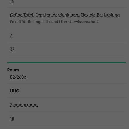
16
Grüne Tafel, Fenster, Verdunklung, Flexible Bestuhlung
Fakultät für Linguistik und Literaturwissenschaft
7
37
B2-260a
UHG
Seminarraum
18