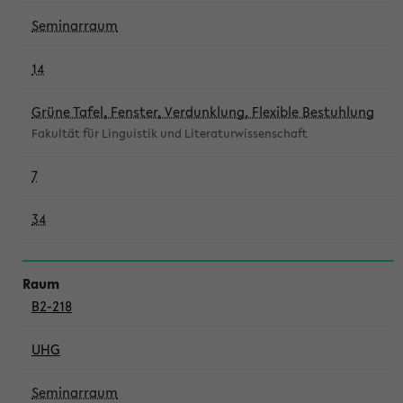
Seminarraum
14
Grüne Tafel, Fenster, Verdunklung, Flexible Bestuhlung
Fakultät für Linguistik und Literaturwissenschaft
7
34
B2-218
UHG
Seminarraum