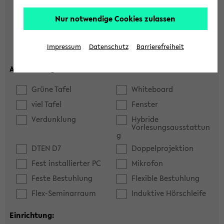
Hörsaal
Seminarraum
Nur notwendige Cookies zulassen
max. Plätze:
Impressum
Datenschutz
Barrierefreiheit
Ausstattung:
Grüne Tafel
Whiteboard
viel Tafel
Fenster
Verdunklung
Hybride
Vorlesungsausstattun
g
DTEN D7
Doppelprojektion
Fest installierter PC
Mikrofon
Feste Bestuhlung
Flexible Bestuhlung
Flex-Seminarraum
Induktive Hörschleife
Einrichtung: