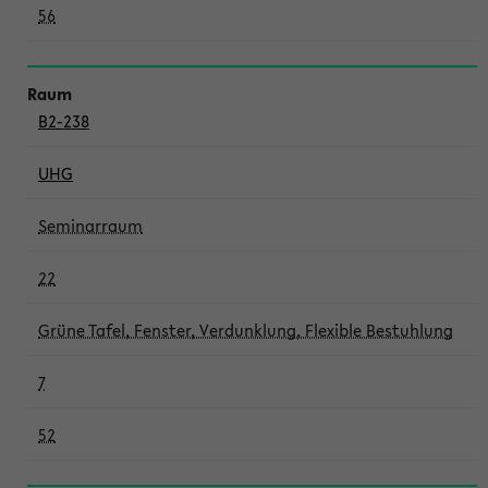
56
B2-238
UHG
Seminarraum
22
Grüne Tafel, Fenster, Verdunklung, Flexible Bestuhlung
7
52