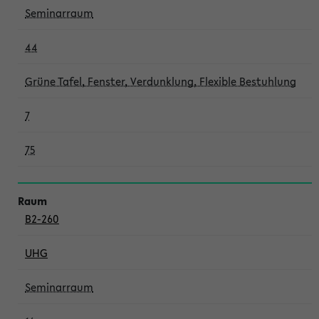
Seminarraum
44
Grüne Tafel, Fenster, Verdunklung, Flexible Bestuhlung
7
75
B2-260
UHG
Seminarraum