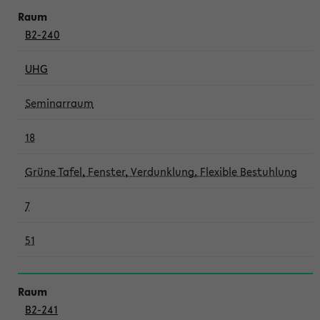
B2-240
UHG
Seminarraum
18
Grüne Tafel, Fenster, Verdunklung, Flexible Bestuhlung
7
51
B2-241