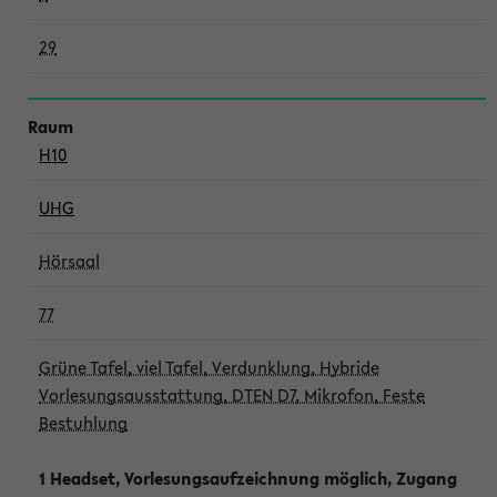
29
H10
UHG
Hörsaal
77
Grüne Tafel, viel Tafel, Verdunklung, Hybride
Vorlesungsausstattung, DTEN D7, Mikrofon, Feste
Bestuhlung
1 Headset, Vorlesungsaufzeichnung möglich, Zugang