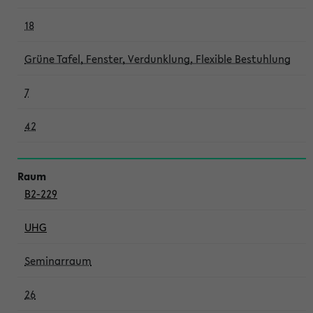
18
Grüne Tafel, Fenster, Verdunklung, Flexible Bestuhlung
7
42
B2-229
UHG
Seminarraum
26