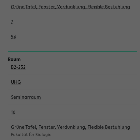
Grüne Tafel, Fenster, Verdunklung, Flexible Bestuhlung
7
54
B2-232
UHG
Seminarraum
16
Grüne Tafel, Fenster, Verdunklung, Flexible Bestuhlung
Fakultät für Biologie