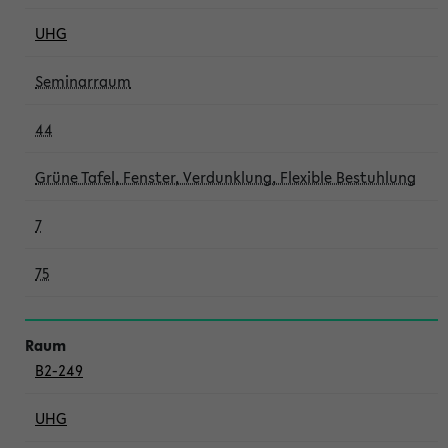
UHG
Seminarraum
44
Grüne Tafel, Fenster, Verdunklung, Flexible Bestuhlung
7
75
B2-249
UHG