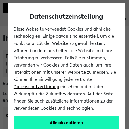
Datenschutzeinstellung
eKVV
Diese Webseite verwendet Cookies und ähnliche
Im eKVV verwaltete Räume
Technologien. Einige davon sind essentiell, um die
Funktionalität der Website zu gewährleisten,
während andere uns helfen, die Website und Ihre
Freie Räume und Veranstaltungsüberschneidungen
Erfahrung zu verbessern. Falls Sie zustimmen,
Raumüberschneidungen
verwenden wir Cookies und Daten auch, um Ihre
Hinweise der zentralen Raumvergabe
Interaktionen mit unserer Webseite zu messen. Sie
können Ihre Einwilligung jederzeit unter
Raumanfragen:
raumvergabe@uni-bielefeld.de
Datenschutzerklärung
einsehen und mit der
Lassen Sie sich alle Räume anzeigen oder suchen Sie nach
Wirkung für die Zukunft widerrufen. Auf der Seite
Räumen mit bestimmten Eigenschaften:
finden Sie auch zusätzliche Informationen zu den
verwendeten Cookies und Technologien.
Raumkriterien:
Alle akzeptieren
Raumkategorie:
min. Plätze: