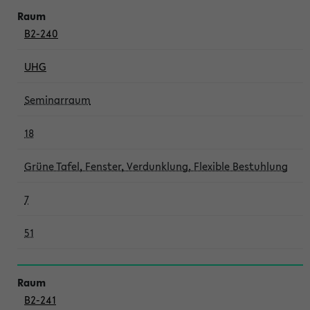
B2-240
UHG
Seminarraum
18
Grüne Tafel, Fenster, Verdunklung, Flexible Bestuhlung
7
51
B2-241