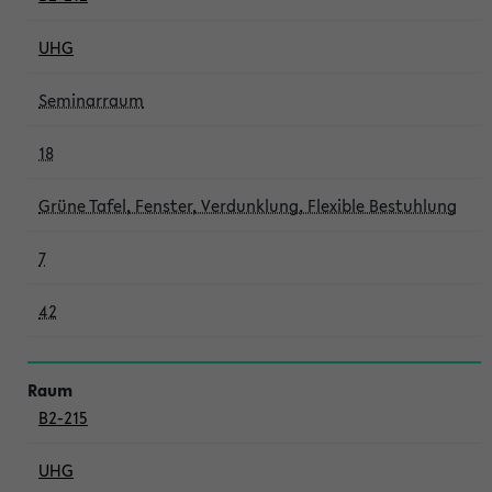
UHG
Seminarraum
18
Grüne Tafel, Fenster, Verdunklung, Flexible Bestuhlung
7
42
B2-215
UHG