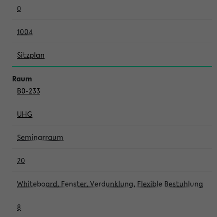
0
1004
Sitzplan
B0-233
UHG
Seminarraum
20
Whiteboard, Fenster, Verdunklung, Flexible Bestuhlung
8