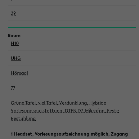
29
H10
UHG
Hörsaal
77
Grüne Tafel, viel Tafel, Verdunklung, Hybride
Vorlesungsausstattung, DTEN D7, Mikrofon, Feste
Bestuhlung
1 Headset, Vorlesungsaufzeichnung möglich, Zugang