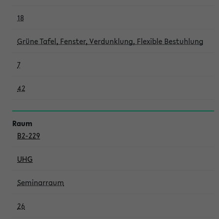
18
Grüne Tafel, Fenster, Verdunklung, Flexible Bestuhlung
7
42
B2-229
UHG
Seminarraum
26