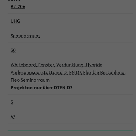
B2-206
UHG
Seminarraum
30
Whiteboard, Fenster, Verdunklung, Hybride
Vorlesungsausstattung, DTEN D7, Flexible Bestuhlung,
Flex-Seminarraum
Projekton nur über DTEN D7
3
67