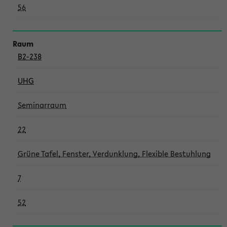
56
B2-238
UHG
Seminarraum
22
Grüne Tafel, Fenster, Verdunklung, Flexible Bestuhlung
7
52