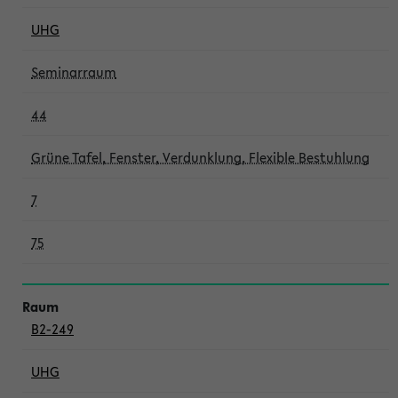
UHG
Seminarraum
44
Grüne Tafel, Fenster, Verdunklung, Flexible Bestuhlung
7
75
B2-249
UHG