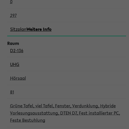
0
297
Sitzplan
Weitere Info
D2-136
UHG
Hörsaal
81
Grüne Tafel, viel Tafel, Fenster, Verdunklung, Hybride
Vorlesungsausstattung, DTEN D7, Fest installierter PC,
Feste Bestuhlung