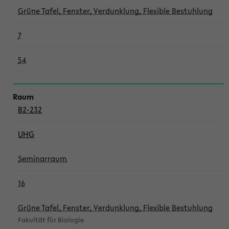
Grüne Tafel, Fenster, Verdunklung, Flexible Bestuhlung
7
54
B2-232
UHG
Seminarraum
16
Grüne Tafel, Fenster, Verdunklung, Flexible Bestuhlung
Fakultät für Biologie