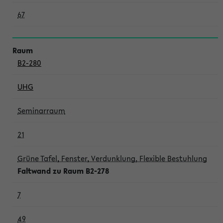
67
B2-280
UHG
Seminarraum
21
Grüne Tafel, Fenster, Verdunklung, Flexible Bestuhlung
Faltwand zu Raum B2-278
7
49