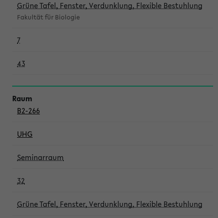
Grüne Tafel, Fenster, Verdunklung, Flexible Bestuhlung
Fakultät für Biologie
7
43
B2-266
UHG
Seminarraum
32
Grüne Tafel, Fenster, Verdunklung, Flexible Bestuhlung