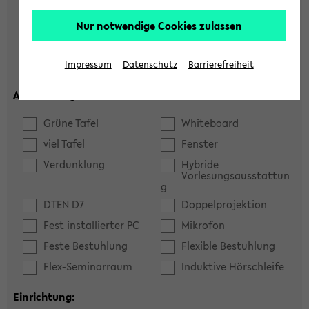
Hörsaal
Seminarraum
Nur notwendige Cookies zulassen
max. Plätze:
Impressum
Datenschutz
Barrierefreiheit
Ausstattung:
Grüne Tafel
Whiteboard
viel Tafel
Fenster
Verdunklung
Hybride
Vorlesungsausstattun
g
DTEN D7
Doppelprojektion
Fest installierter PC
Mikrofon
Feste Bestuhlung
Flexible Bestuhlung
Flex-Seminarraum
Induktive Hörschleife
Einrichtung: