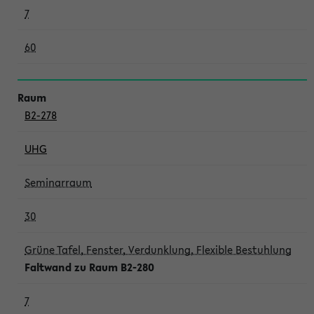
7
60
B2-278
UHG
Seminarraum
30
Grüne Tafel, Fenster, Verdunklung, Flexible Bestuhlung
Faltwand zu Raum B2-280
7