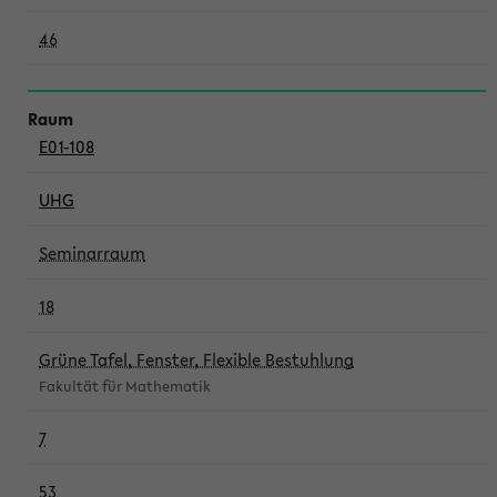
46
E01-108
UHG
Seminarraum
18
Grüne Tafel, Fenster, Flexible Bestuhlung
Fakultät für Mathematik
7
53