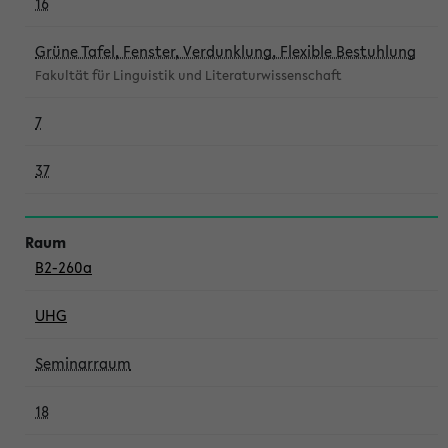
16
Grüne Tafel, Fenster, Verdunklung, Flexible Bestuhlung
Fakultät für Linguistik und Literaturwissenschaft
7
37
B2-260a
UHG
Seminarraum
18