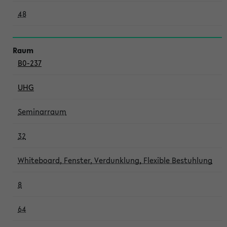
48
B0-237
UHG
Seminarraum
32
Whiteboard, Fenster, Verdunklung, Flexible Bestuhlung
8
64