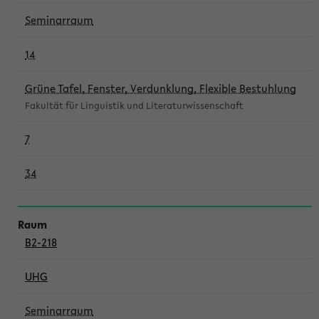
Seminarraum
14
Grüne Tafel, Fenster, Verdunklung, Flexible Bestuhlung
Fakultät für Linguistik und Literaturwissenschaft
7
34
B2-218
UHG
Seminarraum