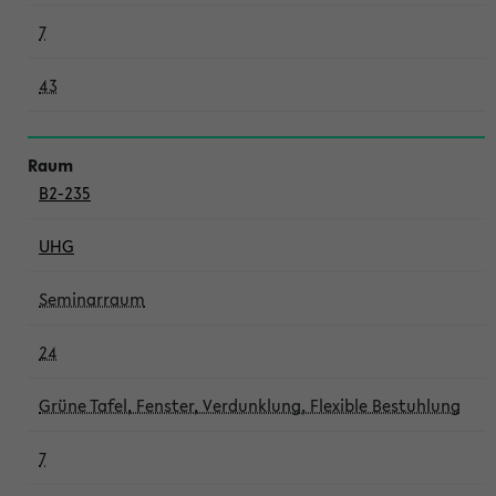
7
43
B2-235
UHG
Seminarraum
24
Grüne Tafel, Fenster, Verdunklung, Flexible Bestuhlung
7