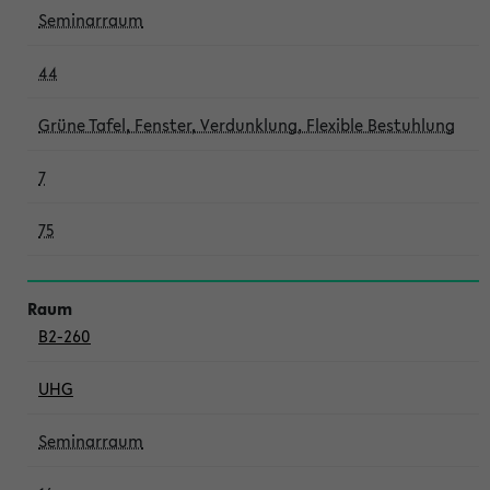
Seminarraum
44
Grüne Tafel, Fenster, Verdunklung, Flexible Bestuhlung
7
75
B2-260
UHG
Seminarraum