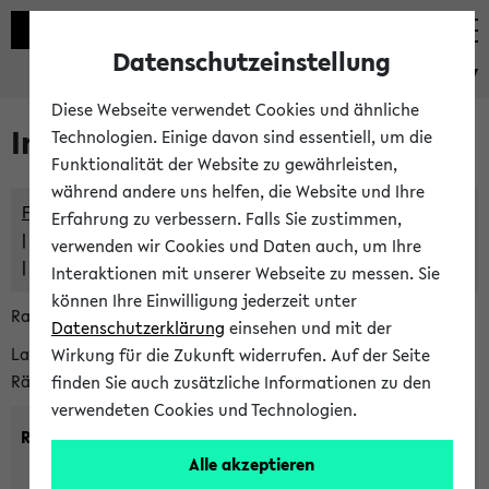
Datenschutzeinstellung
eKVV
Diese Webseite verwendet Cookies und ähnliche
Im eKVV verwaltete Räume
Technologien. Einige davon sind essentiell, um die
Funktionalität der Website zu gewährleisten,
während andere uns helfen, die Website und Ihre
Freie Räume und Veranstaltungsüberschneidungen
Erfahrung zu verbessern. Falls Sie zustimmen,
Raumüberschneidungen
verwenden wir Cookies und Daten auch, um Ihre
Hinweise der zentralen Raumvergabe
Interaktionen mit unserer Webseite zu messen. Sie
können Ihre Einwilligung jederzeit unter
Raumanfragen:
raumvergabe@uni-bielefeld.de
Datenschutzerklärung
einsehen und mit der
Lassen Sie sich alle Räume anzeigen oder suchen Sie nach
Wirkung für die Zukunft widerrufen. Auf der Seite
Räumen mit bestimmten Eigenschaften:
finden Sie auch zusätzliche Informationen zu den
verwendeten Cookies und Technologien.
Raumkriterien:
Alle akzeptieren
Raumkategorie:
min. Plätze: