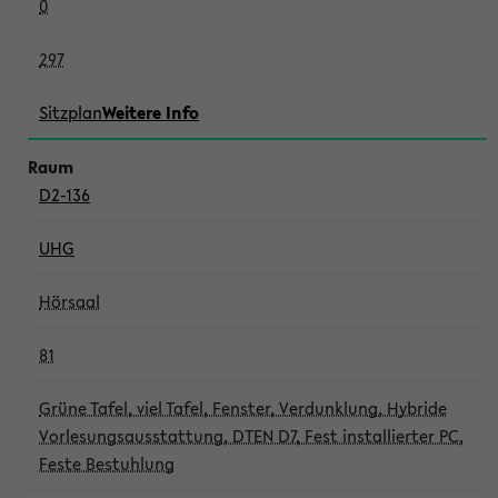
0
297
Sitzplan
Weitere Info
D2-136
UHG
Hörsaal
81
Grüne Tafel, viel Tafel, Fenster, Verdunklung, Hybride
Vorlesungsausstattung, DTEN D7, Fest installierter PC,
Feste Bestuhlung