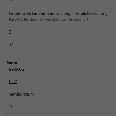
16
Grüne Tafel, Fenster, Verdunklung, Flexible Bestuhlung
Fakultät für Linguistik und Literaturwissenschaft
7
37
B2-260a
UHG
Seminarraum
18