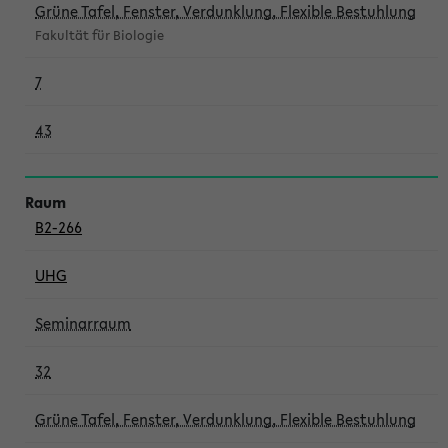
Grüne Tafel, Fenster, Verdunklung, Flexible Bestuhlung
Fakultät für Biologie
7
43
B2-266
UHG
Seminarraum
32
Grüne Tafel, Fenster, Verdunklung, Flexible Bestuhlung