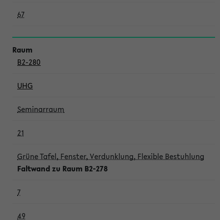
67
B2-280
UHG
Seminarraum
21
Grüne Tafel, Fenster, Verdunklung, Flexible Bestuhlung
Faltwand zu Raum B2-278
7
49