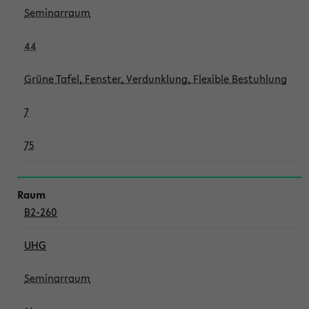
Seminarraum
44
Grüne Tafel, Fenster, Verdunklung, Flexible Bestuhlung
7
75
B2-260
UHG
Seminarraum