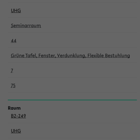
UHG
Seminarraum
44
Grüne Tafel, Fenster, Verdunklung, Flexible Bestuhlung
7
75
B2-249
UHG