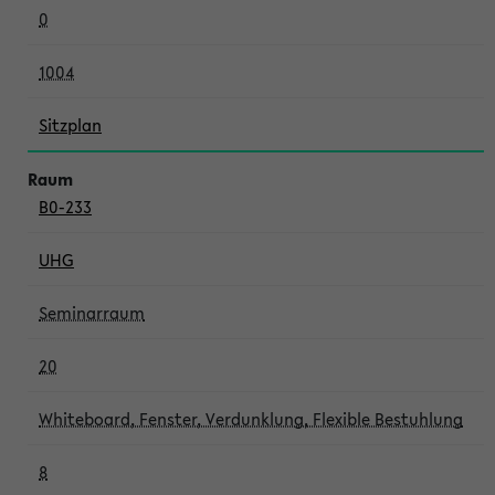
0
1004
Sitzplan
B0-233
UHG
Seminarraum
20
Whiteboard, Fenster, Verdunklung, Flexible Bestuhlung
8