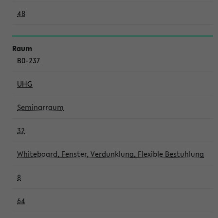
48
B0-237
UHG
Seminarraum
32
Whiteboard, Fenster, Verdunklung, Flexible Bestuhlung
8
64