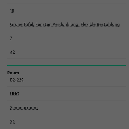
18
Grüne Tafel, Fenster, Verdunklung, Flexible Bestuhlung
7
42
B2-229
UHG
Seminarraum
26