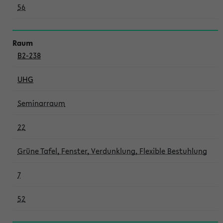
56
B2-238
UHG
Seminarraum
22
Grüne Tafel, Fenster, Verdunklung, Flexible Bestuhlung
7
52