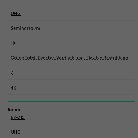
UHG
Seminarraum
18
Grüne Tafel, Fenster, Verdunklung, Flexible Bestuhlung
7
42
B2-215
UHG