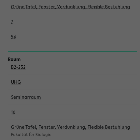
Grüne Tafel, Fenster, Verdunklung, Flexible Bestuhlung
7
54
B2-232
UHG
Seminarraum
16
Grüne Tafel, Fenster, Verdunklung, Flexible Bestuhlung
Fakultät für Biologie