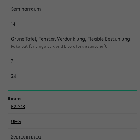
Seminarraum
14
Grüne Tafel, Fenster, Verdunklung, Flexible Bestuhlung
Fakultät für Linguistik und Literaturwissenschaft
7
34
B2-218
UHG
Seminarraum