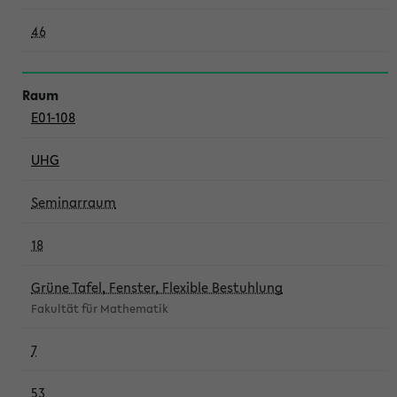
46
E01-108
UHG
Seminarraum
18
Grüne Tafel, Fenster, Flexible Bestuhlung
Fakultät für Mathematik
7
53