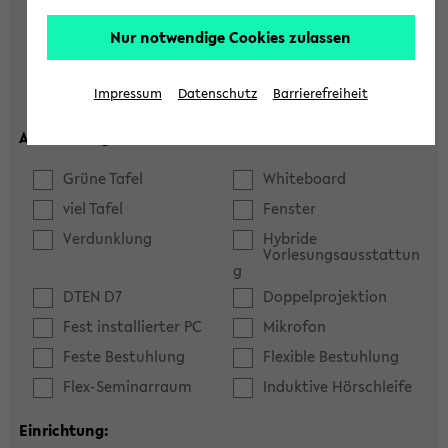
Hörsaal
Seminarraum
Nur notwendige Cookies zulassen
max. Plätze:
Impressum
Datenschutz
Barrierefreiheit
Ausstattung:
Grüne Tafel
Whiteboard
viel Tafel
Fenster
Verdunklung
Hybride
Vorlesungsausstattun
g
DTEN D7
Doppelprojektion
Fest installierter PC
Mikrofon
Feste Bestuhlung
Flexible Bestuhlung
Flex-Seminarraum
Induktive Hörschleife
Einrichtung: