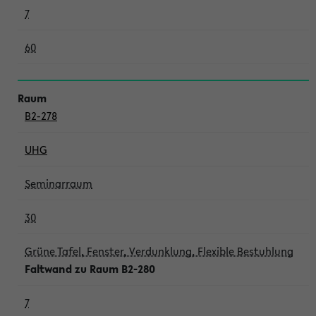
7
60
B2-278
UHG
Seminarraum
30
Grüne Tafel, Fenster, Verdunklung, Flexible Bestuhlung
Faltwand zu Raum B2-280
7