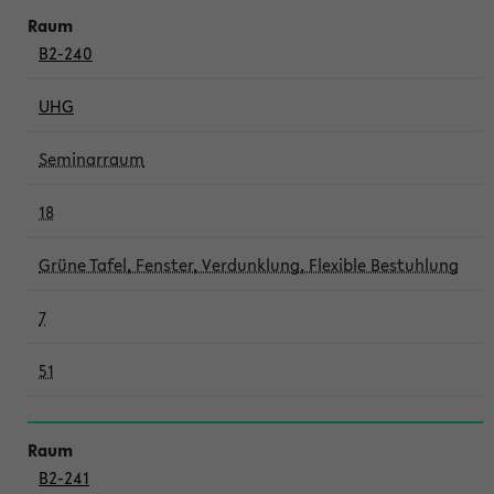
B2-240
UHG
Seminarraum
18
Grüne Tafel, Fenster, Verdunklung, Flexible Bestuhlung
7
51
B2-241