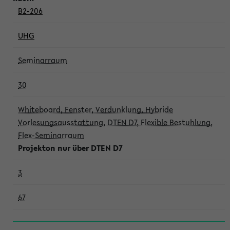
B2-206
UHG
Seminarraum
30
Whiteboard, Fenster, Verdunklung, Hybride
Vorlesungsausstattung, DTEN D7, Flexible Bestuhlung,
Flex-Seminarraum
Projekton nur über DTEN D7
3
67