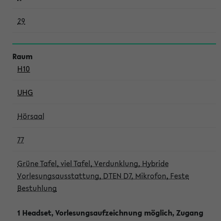
29
H10
UHG
Hörsaal
77
Grüne Tafel, viel Tafel, Verdunklung, Hybride
Vorlesungsausstattung, DTEN D7, Mikrofon, Feste
Bestuhlung
1 Headset, Vorlesungsaufzeichnung möglich, Zugang