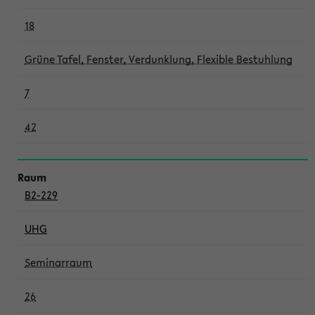
18
Grüne Tafel, Fenster, Verdunklung, Flexible Bestuhlung
7
42
B2-229
UHG
Seminarraum
26