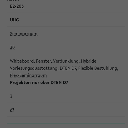
B2-206
UHG
Seminarraum
30
Whiteboard, Fenster, Verdunklung, Hybride
Vorlesungsausstattung, DTEN D7, Flexible Bestuhlung,
Flex-Seminarraum
Projekton nur über DTEN D7
3
67