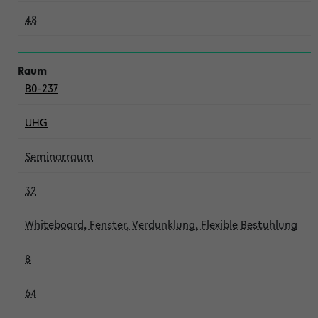
48
B0-237
UHG
Seminarraum
32
Whiteboard, Fenster, Verdunklung, Flexible Bestuhlung
8
64