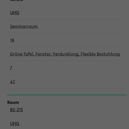
UHG
Seminarraum
18
Grüne Tafel, Fenster, Verdunklung, Flexible Bestuhlung
7
42
B2-215
UHG