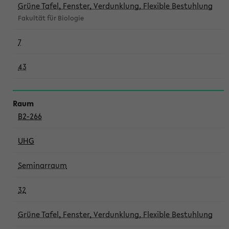
Grüne Tafel, Fenster, Verdunklung, Flexible Bestuhlung
Fakultät für Biologie
7
43
B2-266
UHG
Seminarraum
32
Grüne Tafel, Fenster, Verdunklung, Flexible Bestuhlung