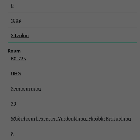
0
1004
Sitzplan
B0-233
UHG
Seminarraum
20
Whiteboard, Fenster, Verdunklung, Flexible Bestuhlung
8