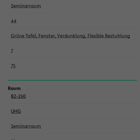
Seminarraum
44
Grüne Tafel, Fenster, Verdunklung, Flexible Bestuhlung
7
75
B2-260
UHG
Seminarraum