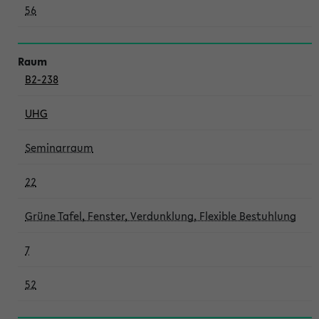
56
B2-238
UHG
Seminarraum
22
Grüne Tafel, Fenster, Verdunklung, Flexible Bestuhlung
7
52