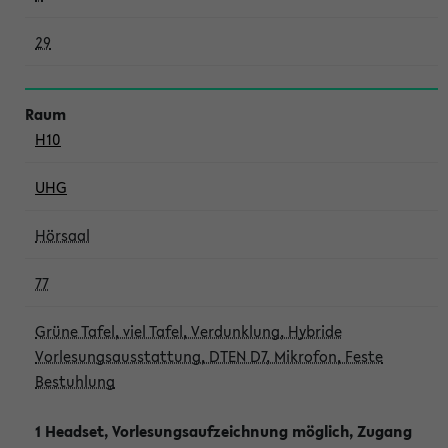
29
H10
UHG
Hörsaal
77
Grüne Tafel, viel Tafel, Verdunklung, Hybride
Vorlesungsausstattung, DTEN D7, Mikrofon, Feste
Bestuhlung
1 Headset, Vorlesungsaufzeichnung möglich, Zugang