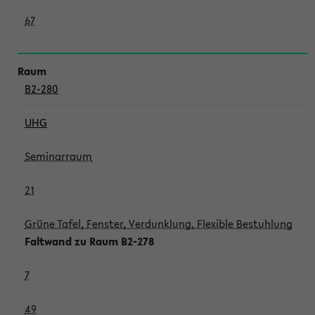
67
B2-280
UHG
Seminarraum
21
Grüne Tafel, Fenster, Verdunklung, Flexible Bestuhlung
Faltwand zu Raum B2-278
7
49