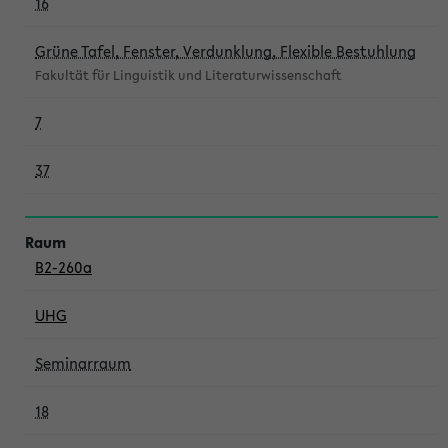
16
Grüne Tafel, Fenster, Verdunklung, Flexible Bestuhlung
Fakultät für Linguistik und Literaturwissenschaft
7
37
B2-260a
UHG
Seminarraum
18