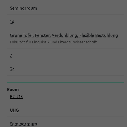
Seminarraum
14
Grüne Tafel, Fenster, Verdunklung, Flexible Bestuhlung
Fakultät für Linguistik und Literaturwissenschaft
7
34
B2-218
UHG
Seminarraum