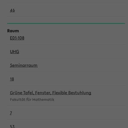
46
E01-108
UHG
Seminarraum
18
Grüne Tafel, Fenster, Flexible Bestuhlung
Fakultät für Mathematik
7
53