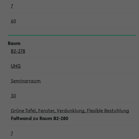
7
60
B2-278
UHG
Seminarraum
30
Grüne Tafel, Fenster, Verdunklung, Flexible Bestuhlung
Faltwand zu Raum B2-280
7