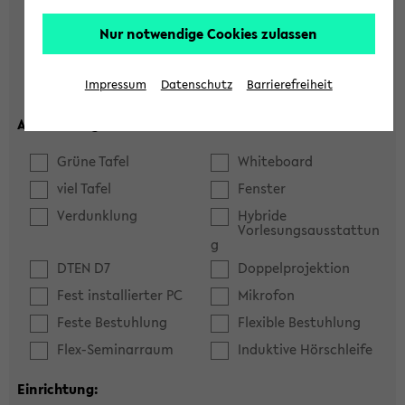
Hörsaal
Seminarraum
Nur notwendige Cookies zulassen
max. Plätze:
Impressum
Datenschutz
Barrierefreiheit
Ausstattung:
Grüne Tafel
Whiteboard
viel Tafel
Fenster
Verdunklung
Hybride
Vorlesungsausstattun
g
DTEN D7
Doppelprojektion
Fest installierter PC
Mikrofon
Feste Bestuhlung
Flexible Bestuhlung
Flex-Seminarraum
Induktive Hörschleife
Einrichtung: