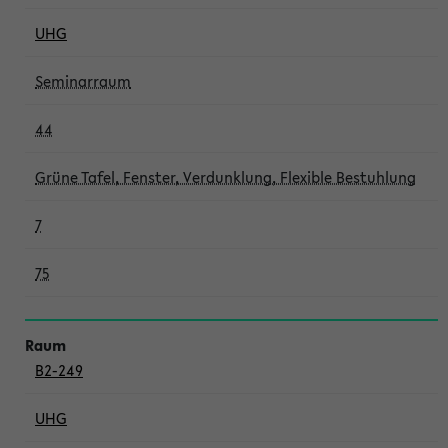
UHG
Seminarraum
44
Grüne Tafel, Fenster, Verdunklung, Flexible Bestuhlung
7
75
B2-249
UHG