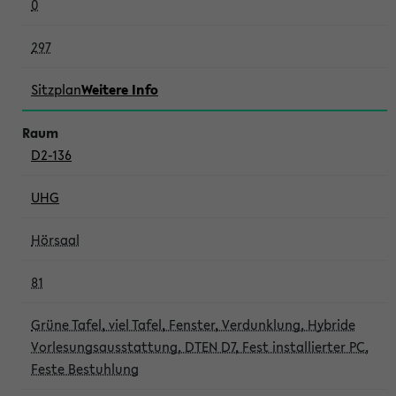
0
297
Sitzplan
Weitere Info
D2-136
UHG
Hörsaal
81
Grüne Tafel, viel Tafel, Fenster, Verdunklung, Hybride
Vorlesungsausstattung, DTEN D7, Fest installierter PC,
Feste Bestuhlung