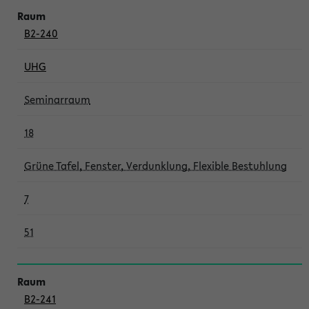
B2-240
UHG
Seminarraum
18
Grüne Tafel, Fenster, Verdunklung, Flexible Bestuhlung
7
51
B2-241