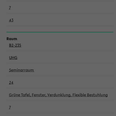
7
43
B2-235
UHG
Seminarraum
24
Grüne Tafel, Fenster, Verdunklung, Flexible Bestuhlung
7