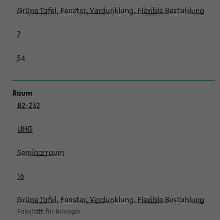
Grüne Tafel, Fenster, Verdunklung, Flexible Bestuhlung
7
54
B2-232
UHG
Seminarraum
16
Grüne Tafel, Fenster, Verdunklung, Flexible Bestuhlung
Fakultät für Biologie