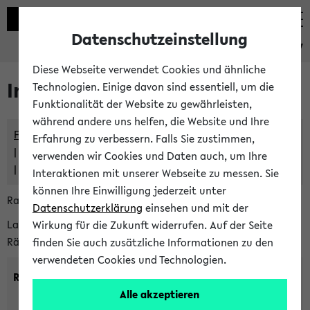
Datenschutzeinstellung
eKVV
Diese Webseite verwendet Cookies und ähnliche
Im eKVV verwaltete Räume
Technologien. Einige davon sind essentiell, um die
Funktionalität der Website zu gewährleisten,
während andere uns helfen, die Website und Ihre
Freie Räume und Veranstaltungsüberschneidungen
Erfahrung zu verbessern. Falls Sie zustimmen,
Raumüberschneidungen
verwenden wir Cookies und Daten auch, um Ihre
Hinweise der zentralen Raumvergabe
Interaktionen mit unserer Webseite zu messen. Sie
können Ihre Einwilligung jederzeit unter
Raumanfragen:
raumvergabe@uni-bielefeld.de
Datenschutzerklärung
einsehen und mit der
Lassen Sie sich alle Räume anzeigen oder suchen Sie nach
Wirkung für die Zukunft widerrufen. Auf der Seite
Räumen mit bestimmten Eigenschaften:
finden Sie auch zusätzliche Informationen zu den
verwendeten Cookies und Technologien.
Raumkriterien:
Alle akzeptieren
Raumkategorie:
min. Plätze: