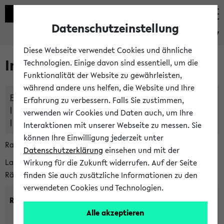
Datenschutzeinstellung
eKVV
Diese Webseite verwendet Cookies und ähnliche
Im eKVV verwaltete Räume
Technologien. Einige davon sind essentiell, um die
Funktionalität der Website zu gewährleisten,
während andere uns helfen, die Website und Ihre
Freie Räume und Veranstaltungsüberschneidungen
Erfahrung zu verbessern. Falls Sie zustimmen,
Raumüberschneidungen
verwenden wir Cookies und Daten auch, um Ihre
Hinweise der zentralen Raumvergabe
Interaktionen mit unserer Webseite zu messen. Sie
können Ihre Einwilligung jederzeit unter
Raumanfragen:
raumvergabe@uni-bielefeld.de
Datenschutzerklärung
einsehen und mit der
Lassen Sie sich alle Räume anzeigen oder suchen Sie nach
Wirkung für die Zukunft widerrufen. Auf der Seite
Räumen mit bestimmten Eigenschaften:
finden Sie auch zusätzliche Informationen zu den
verwendeten Cookies und Technologien.
Raumkriterien:
Alle akzeptieren
Raumkategorie:
min. Plätze: