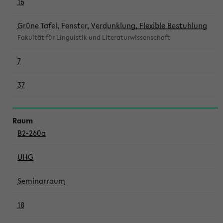
16
Grüne Tafel, Fenster, Verdunklung, Flexible Bestuhlung
Fakultät für Linguistik und Literaturwissenschaft
7
37
B2-260a
UHG
Seminarraum
18