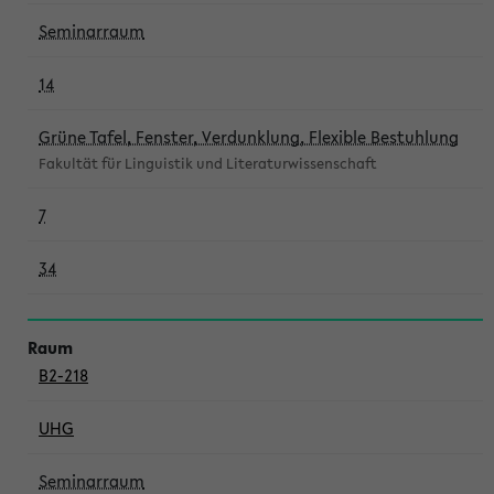
Seminarraum
14
Grüne Tafel, Fenster, Verdunklung, Flexible Bestuhlung
Fakultät für Linguistik und Literaturwissenschaft
7
34
B2-218
UHG
Seminarraum