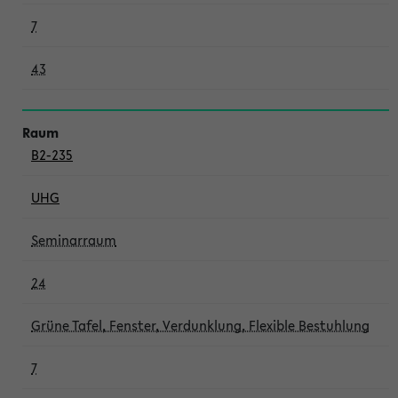
7
43
B2-235
UHG
Seminarraum
24
Grüne Tafel, Fenster, Verdunklung, Flexible Bestuhlung
7