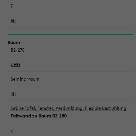
7
60
B2-278
UHG
Seminarraum
30
Grüne Tafel, Fenster, Verdunklung, Flexible Bestuhlung
Faltwand zu Raum B2-280
7