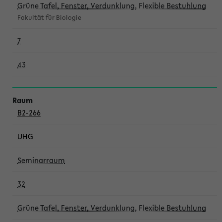
Grüne Tafel, Fenster, Verdunklung, Flexible Bestuhlung
Fakultät für Biologie
7
43
B2-266
UHG
Seminarraum
32
Grüne Tafel, Fenster, Verdunklung, Flexible Bestuhlung