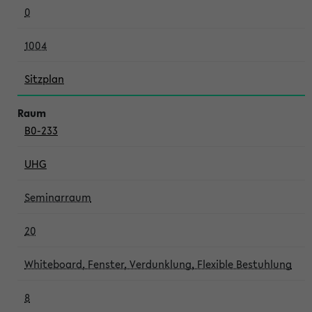
0
1004
Sitzplan
B0-233
UHG
Seminarraum
20
Whiteboard, Fenster, Verdunklung, Flexible Bestuhlung
8