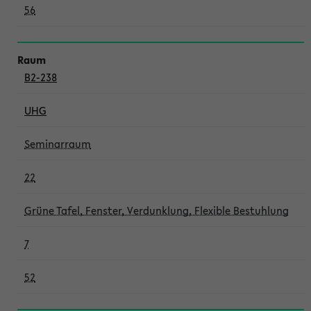
56
B2-238
UHG
Seminarraum
22
Grüne Tafel, Fenster, Verdunklung, Flexible Bestuhlung
7
52