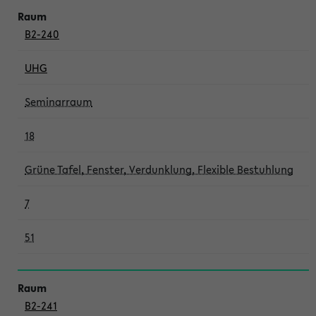
B2-240
UHG
Seminarraum
18
Grüne Tafel, Fenster, Verdunklung, Flexible Bestuhlung
7
51
B2-241