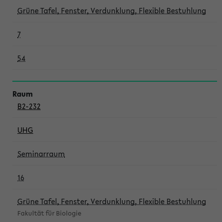
Grüne Tafel, Fenster, Verdunklung, Flexible Bestuhlung
7
54
B2-232
UHG
Seminarraum
16
Grüne Tafel, Fenster, Verdunklung, Flexible Bestuhlung
Fakultät für Biologie