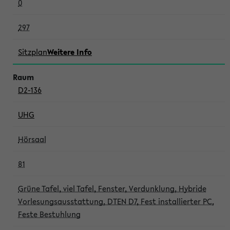
0
297
Sitzplan
Weitere Info
D2-136
UHG
Hörsaal
81
Grüne Tafel, viel Tafel, Fenster, Verdunklung, Hybride
Vorlesungsausstattung, DTEN D7, Fest installierter PC,
Feste Bestuhlung