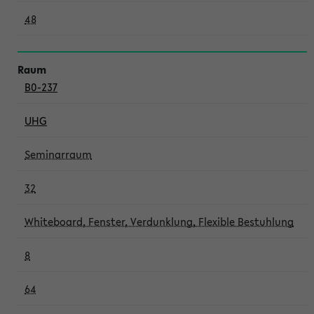
48
B0-237
UHG
Seminarraum
32
Whiteboard, Fenster, Verdunklung, Flexible Bestuhlung
8
64