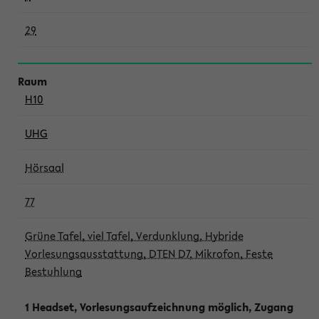
29
H10
UHG
Hörsaal
77
Grüne Tafel, viel Tafel, Verdunklung, Hybride
Vorlesungsausstattung, DTEN D7, Mikrofon, Feste
Bestuhlung
1 Headset, Vorlesungsaufzeichnung möglich, Zugang