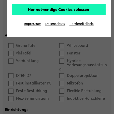
Hörsaal
Seminarraum
Nur notwendige Cookies zulassen
max. Plätze:
Impressum
Datenschutz
Barrierefreiheit
Ausstattung:
Grüne Tafel
Whiteboard
viel Tafel
Fenster
Verdunklung
Hybride
Vorlesungsausstattun
g
DTEN D7
Doppelprojektion
Fest installierter PC
Mikrofon
Feste Bestuhlung
Flexible Bestuhlung
Flex-Seminarraum
Induktive Hörschleife
Einrichtung: