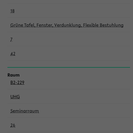
18
Grüne Tafel, Fenster, Verdunklung, Flexible Bestuhlung
7
42
B2-229
UHG
Seminarraum
26