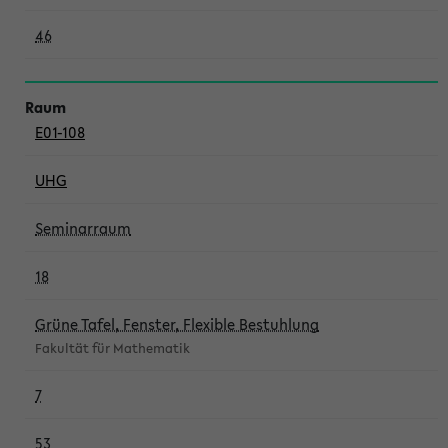
46
E01-108
UHG
Seminarraum
18
Grüne Tafel, Fenster, Flexible Bestuhlung
Fakultät für Mathematik
7
53