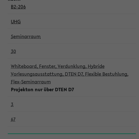
B2-206
UHG
Seminarraum
30
Whiteboard, Fenster, Verdunklung, Hybride
Vorlesungsausstattung, DTEN D7, Flexible Bestuhlung,
Flex-Seminarraum
Projekton nur über DTEN D7
3
67