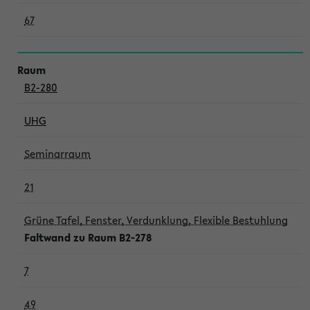
67
B2-280
UHG
Seminarraum
21
Grüne Tafel, Fenster, Verdunklung, Flexible Bestuhlung
Faltwand zu Raum B2-278
7
49