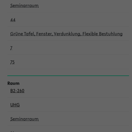
Seminarraum
44
Grüne Tafel, Fenster, Verdunklung, Flexible Bestuhlung
7
75
B2-260
UHG
Seminarraum