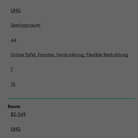
UHG
Seminarraum
44
Grüne Tafel, Fenster, Verdunklung, Flexible Bestuhlung
7
75
B2-249
UHG