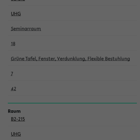
UHG
Seminarraum
18
Grüne Tafel, Fenster, Verdunklung, Flexible Bestuhlung
7
42
B2-215
UHG