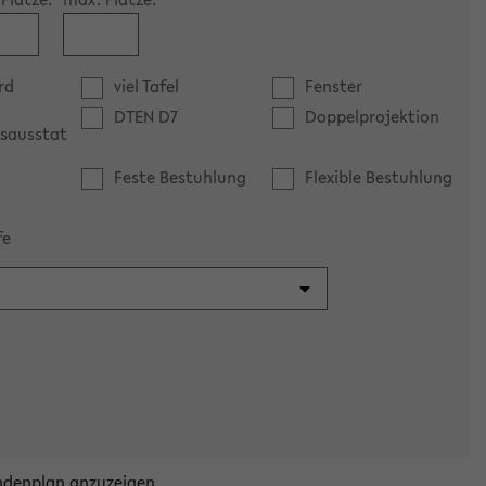
rd
viel Tafel
Fenster
DTEN D7
Doppelprojektion
sausstat
Feste Bestuhlung
Flexible Bestuhlung
fe
ndenplan anzuzeigen.