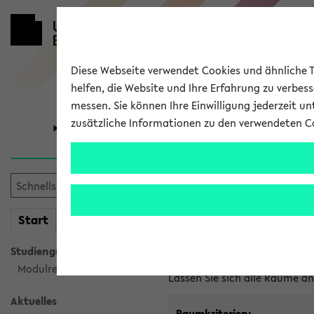
Diese Webseite verwendet Cookies und ähnliche Te
helfen, die Website und Ihre Erfahrung zu verbes
messen. Sie können Ihre Einwilligung jederzeit u
zusätzliche Informationen zu den verwendeten C
Universität
Forschung
Im eKVV ver
mein
Start
eKVV
Freie Räume und Veranstal
Studiengangsauswahl
Raumanfragen:
raumvergabe@
Modulrecherche
Lassen Sie sich alle Räume 
Aktuelles
Raumkriterien: