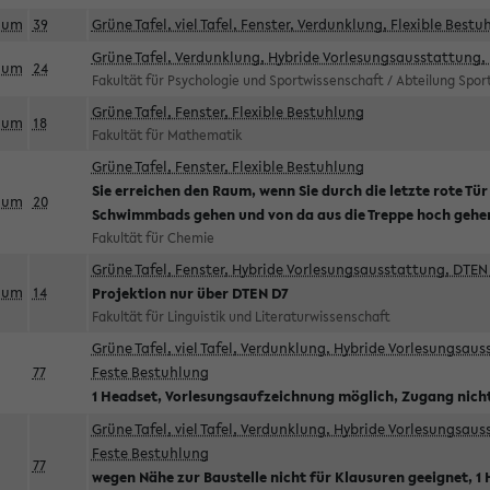
aum
39
Grüne Tafel, viel Tafel, Fenster, Verdunklung, Flexible Bestu
Grüne Tafel, Verdunklung, Hybride Vorlesungsausstattung, 
aum
24
Fakultät für Psychologie und Sportwissenschaft / Abteilung Spo
Grüne Tafel, Fenster, Flexible Bestuhlung
aum
18
Fakultät für Mathematik
Grüne Tafel, Fenster, Flexible Bestuhlung
Sie erreichen den Raum, wenn Sie durch die letzte rote Tür
aum
20
Schwimmbads gehen und von da aus die Treppe hoch gehe
Fakultät für Chemie
Grüne Tafel, Fenster, Hybride Vorlesungsausstattung, DTEN 
aum
14
Projektion nur über DTEN D7
Fakultät für Linguistik und Literaturwissenschaft
Grüne Tafel, viel Tafel, Verdunklung, Hybride Vorlesungsau
77
Feste Bestuhlung
1 Headset, Vorlesungsaufzeichnung möglich, Zugang nicht
Grüne Tafel, viel Tafel, Verdunklung, Hybride Vorlesungsau
Feste Bestuhlung
77
wegen Nähe zur Baustelle nicht für Klausuren geeignet, 1 