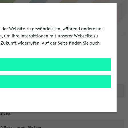
eKVV
ät der Website zu gewährleisten, während andere uns
h, um Ihre Interaktionen mit unserer Webseite zu
Zukunft widerrufen. Auf der Seite finden Sie auch
Meine Uni
EN
ANMELDEN
er zentralen Raumvergabe
aften:
Plätze:
max. Plätze: