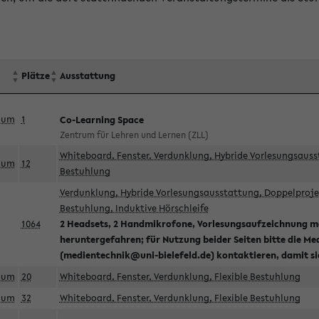
Plätze
Ausstattung
aum
1
Co-Learning Space
Zentrum für Lehren und Lernen (ZLL)
Whiteboard, Fenster, Verdunklung, Hybride Vorlesungsausst
aum
12
Bestuhlung
Verdunklung, Hybride Vorlesungsausstattung, Doppelprojek
Bestuhlung, Induktive Hörschleife
1064
2 Headsets, 2 Handmikrofone, Vorlesungsaufzeichnung mö
heruntergefahren; für Nutzung beider Seiten bitte die Me
(medientechnik@uni-bielefeld.de) kontaktieren, damit s
aum
20
Whiteboard, Fenster, Verdunklung, Flexible Bestuhlung
aum
32
Whiteboard, Fenster, Verdunklung, Flexible Bestuhlung