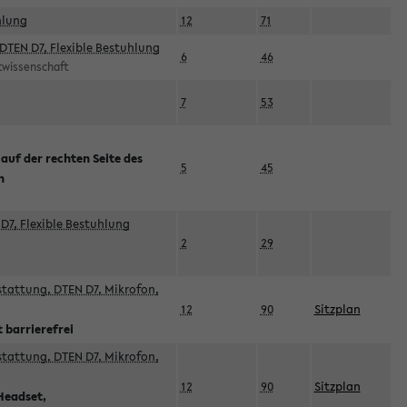
hlung
12
71
DTEN D7, Flexible Bestuhlung
6
46
rtwissenschaft
7
53
 auf der rechten Seite des
5
45
n
D7, Flexible Bestuhlung
2
29
sstattung, DTEN D7, Mikrofon,
12
90
Sitzplan
 barrierefrei
sstattung, DTEN D7, Mikrofon,
12
90
Sitzplan
Headset,