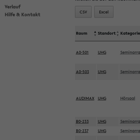
Verlauf
CSV
Excel
Hilfe & Kontakt
Raum
Standort
Kategorie
A0-501
UHG
Seminarr
A0-503
UHG
Seminarr
AUDIMAX
UHG
Hörsaal
B0-233
UHG
Seminarr
B0-237
UHG
Seminarr