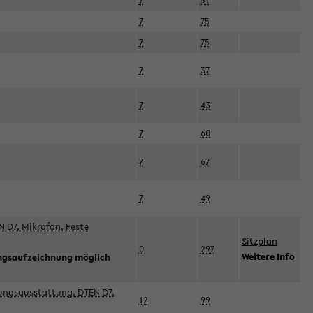
7
51
7
75
7
75
7
37
7
43
7
60
7
67
7
49
 D7, Mikrofon, Feste
Sitzplan
0
297
Weitere Info
ngsaufzeichnung möglich
esungsausstattung, DTEN D7,
12
99