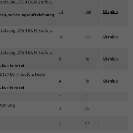
sstattung, DTEN D7, Mikrofon,
14
166
Sitzplan
nnen, Vorlesungsaufzeichnung
sstattung, DTEN D7, Mikrofon,
35
352
Sitzplan
sstattung, DTEN D7, Mikrofon,
9
76
Sitzplan
 barrierefrei
DTEN D7, Mikrofon, Feste
4
76
Sitzplan
 barrierefrei
1
1
stuhlung
3
60
3
87