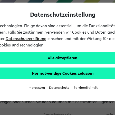
Datenschutzeinstellung
chnologien. Einige davon sind essentiell, um die Funktionalit
sern. Falls Sie zustimmen, verwenden wir Cookies und Daten auc
nter
Datenschutzerklärung
einsehen und mit der Wirkung für die 
ookies und Technologien.
Studium
Lehre
International
Alle akzeptieren
waltete Räume
Nur notwendige Cookies zulassen
tungsüberschneidungen
Raumüberschneidungen
Hinweise d
Impressum
Datenschutz
Barrierefreiheit
uni-bielefeld.de
anzeigen oder suchen Sie nach Räumen mit bestimmten Eigensch
Raumkategorie:
min. 