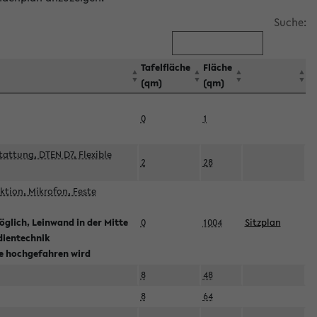
Suche:
Tafelfläche
Fläche
(qm)
(qm)
0
1
attung, DTEN D7, Flexible
2
28
tion, Mikrofon, Feste
glich, Leinwand in der Mitte
0
1004
Sitzplan
dientechnik
ie hochgefahren wird
8
48
8
64