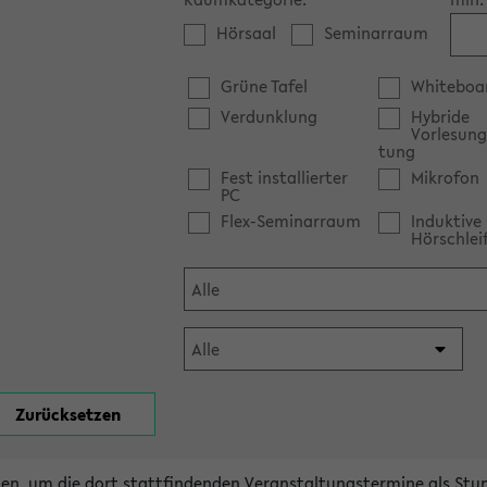
Hörsaal
Seminarraum
Grüne Tafel
Whiteboa
Verdunklung
Hybride
Vorlesung
tung
Fest installierter
Mikrofon
PC
Flex-Seminarraum
Induktive
Hörschlei
en, um die dort stattfindenden Veranstaltungstermine als Stu