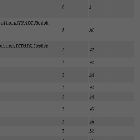
0
1
attung, DTEN D7, Flexible
3
67
attung, DTEN D7, Flexible
7
29
7
42
7
34
7
42
7
54
7
43
7
56
7
52