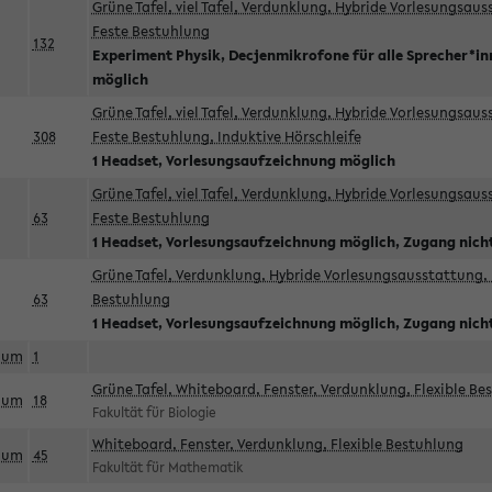
Grüne Tafel, viel Tafel, Verdunklung, Hybride Vorlesungsau
Feste Bestuhlung
132
Experiment Physik, Decjenmikrofone für alle Sprecher*i
möglich
Grüne Tafel, viel Tafel, Verdunklung, Hybride Vorlesungsau
308
Feste Bestuhlung, Induktive Hörschleife
1 Headset, Vorlesungsaufzeichnung möglich
Grüne Tafel, viel Tafel, Verdunklung, Hybride Vorlesungsau
63
Feste Bestuhlung
1 Headset, Vorlesungsaufzeichnung möglich, Zugang nicht
Grüne Tafel, Verdunklung, Hybride Vorlesungsausstattung, 
63
Bestuhlung
1 Headset, Vorlesungsaufzeichnung möglich, Zugang nicht
aum
1
Grüne Tafel, Whiteboard, Fenster, Verdunklung, Flexible Be
aum
18
Fakultät für Biologie
Whiteboard, Fenster, Verdunklung, Flexible Bestuhlung
aum
45
Fakultät für Mathematik