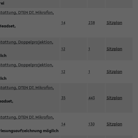
rei
sstattung, DTEN D7, Mikrofon,
14
238
Sitzplan
Headset,
sstattung, Doppelprojektion,
12
1
Sitzplan
lich
sstattung, Doppelprojektion,
12
1
Sitzplan
lich
sstattung, DTEN D7, Mikrofon,
35
443
Sitzplan
eadset,
sstattung, DTEN D7, Mikrofon,
14
130
Sitzplan
orlesungsaufzeichnung möglich