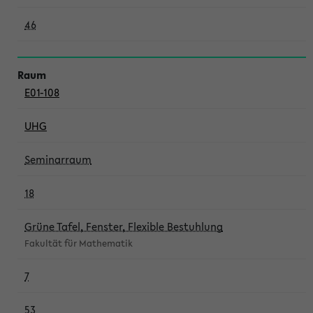
46
E01-108
UHG
Seminarraum
18
Grüne Tafel, Fenster, Flexible Bestuhlung
Fakultät für Mathematik
7
53