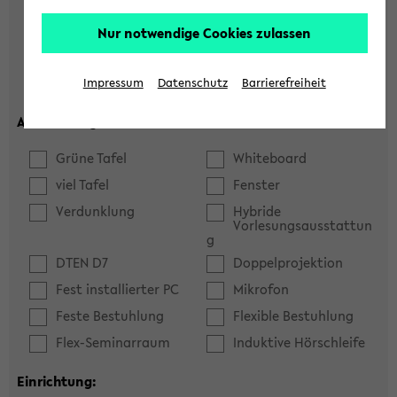
Hörsaal
Seminarraum
Nur notwendige Cookies zulassen
max. Plätze:
Impressum
Datenschutz
Barrierefreiheit
Ausstattung:
Grüne Tafel
Whiteboard
viel Tafel
Fenster
Verdunklung
Hybride
Vorlesungsausstattun
g
DTEN D7
Doppelprojektion
Fest installierter PC
Mikrofon
Feste Bestuhlung
Flexible Bestuhlung
Flex-Seminarraum
Induktive Hörschleife
Einrichtung: