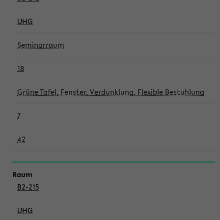
UHG
Seminarraum
18
Grüne Tafel, Fenster, Verdunklung, Flexible Bestuhlung
7
42
B2-215
UHG