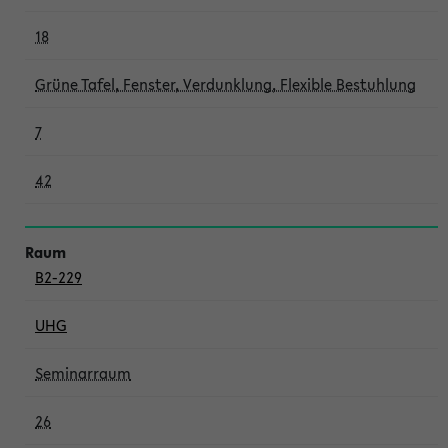
18
Grüne Tafel, Fenster, Verdunklung, Flexible Bestuhlung
7
42
B2-229
UHG
Seminarraum
26