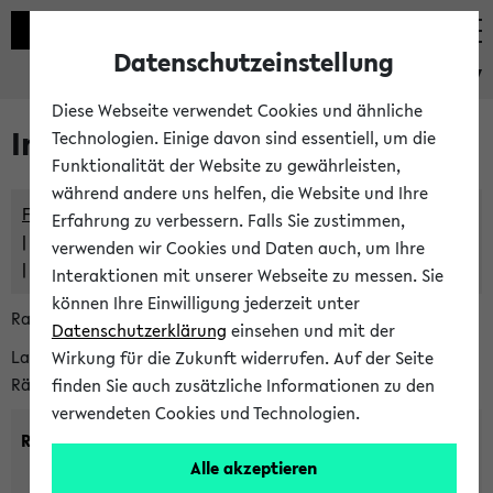
Datenschutzeinstellung
eKVV
Diese Webseite verwendet Cookies und ähnliche
Im eKVV verwaltete Räume
Technologien. Einige davon sind essentiell, um die
Funktionalität der Website zu gewährleisten,
während andere uns helfen, die Website und Ihre
Freie Räume und Veranstaltungsüberschneidungen
Erfahrung zu verbessern. Falls Sie zustimmen,
Raumüberschneidungen
verwenden wir Cookies und Daten auch, um Ihre
Hinweise der zentralen Raumvergabe
Interaktionen mit unserer Webseite zu messen. Sie
können Ihre Einwilligung jederzeit unter
Raumanfragen:
raumvergabe@uni-bielefeld.de
Datenschutzerklärung
einsehen und mit der
Lassen Sie sich alle Räume anzeigen oder suchen Sie nach
Wirkung für die Zukunft widerrufen. Auf der Seite
Räumen mit bestimmten Eigenschaften:
finden Sie auch zusätzliche Informationen zu den
verwendeten Cookies und Technologien.
Raumkriterien:
Alle akzeptieren
Raumkategorie:
min. Plätze: