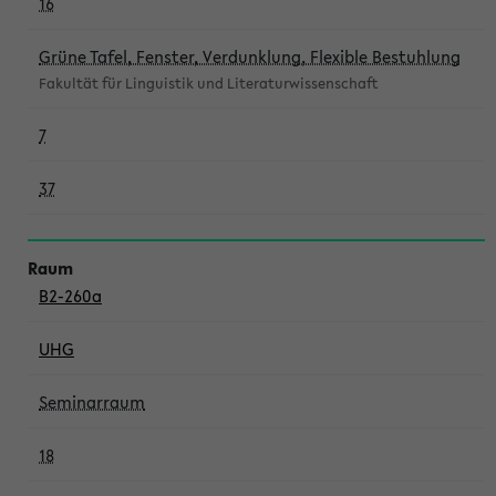
16
Grüne Tafel, Fenster, Verdunklung, Flexible Bestuhlung
Fakultät für Linguistik und Literaturwissenschaft
7
37
B2-260a
UHG
Seminarraum
18