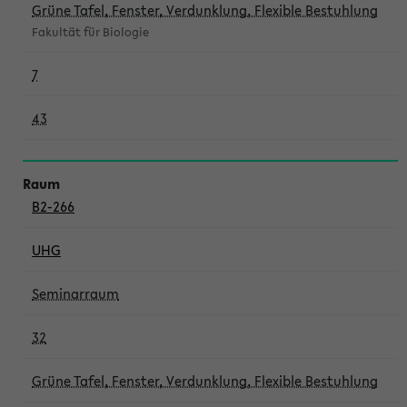
Grüne Tafel, Fenster, Verdunklung, Flexible Bestuhlung
Fakultät für Biologie
7
43
B2-266
UHG
Seminarraum
32
Grüne Tafel, Fenster, Verdunklung, Flexible Bestuhlung