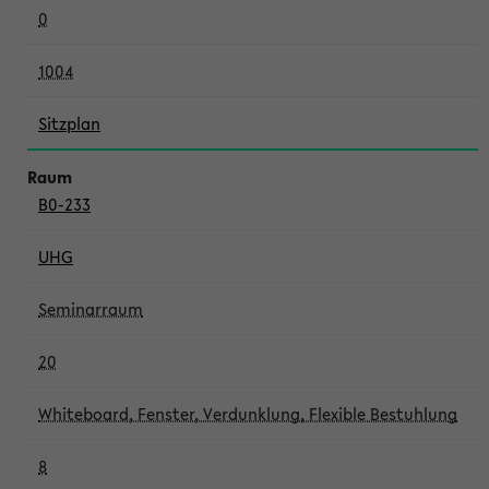
0
1004
Sitzplan
B0-233
UHG
Seminarraum
20
Whiteboard, Fenster, Verdunklung, Flexible Bestuhlung
8