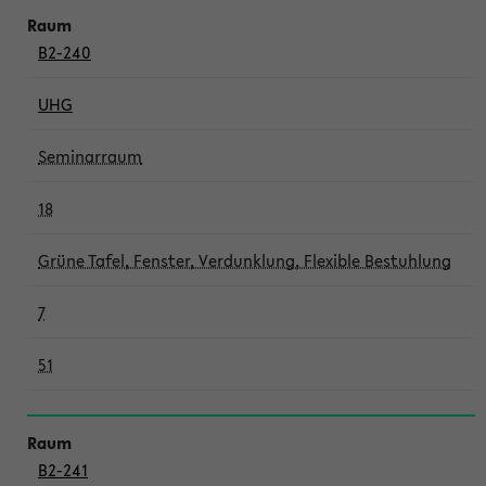
B2-240
UHG
Seminarraum
18
Grüne Tafel, Fenster, Verdunklung, Flexible Bestuhlung
7
51
B2-241