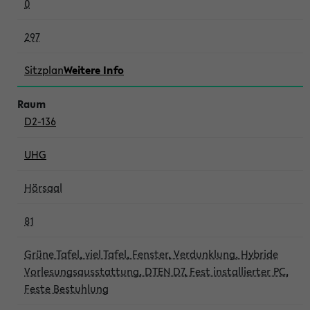
0
297
Sitzplan
Weitere Info
D2-136
UHG
Hörsaal
81
Grüne Tafel, viel Tafel, Fenster, Verdunklung, Hybride
Vorlesungsausstattung, DTEN D7, Fest installierter PC,
Feste Bestuhlung