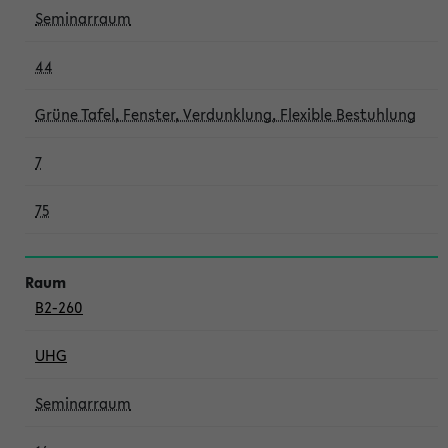
Seminarraum
44
Grüne Tafel, Fenster, Verdunklung, Flexible Bestuhlung
7
75
B2-260
UHG
Seminarraum