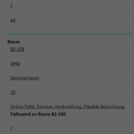
7
60
B2-278
UHG
Seminarraum
30
Grüne Tafel, Fenster, Verdunklung, Flexible Bestuhlung
Faltwand zu Raum B2-280
7