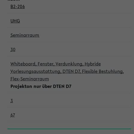
B2-206
UHG
Seminarraum
30
Whiteboard, Fenster, Verdunklung, Hybride
Vorlesungsausstattung, DTEN D7, Flexible Bestuhlung,
Flex-Seminarraum
Projekton nur über DTEN D7
3
67