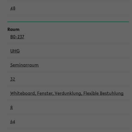
48
B0-237
UHG
Seminarraum
32
Whiteboard, Fenster, Verdunklung, Flexible Bestuhlung
8
64