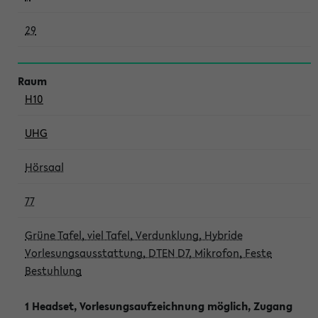
29
H10
UHG
Hörsaal
77
Grüne Tafel, viel Tafel, Verdunklung, Hybride
Vorlesungsausstattung, DTEN D7, Mikrofon, Feste
Bestuhlung
1 Headset, Vorlesungsaufzeichnung möglich, Zugang