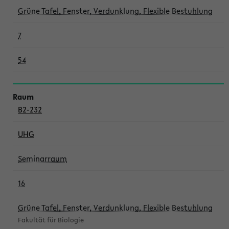
Grüne Tafel, Fenster, Verdunklung, Flexible Bestuhlung
7
54
B2-232
UHG
Seminarraum
16
Grüne Tafel, Fenster, Verdunklung, Flexible Bestuhlung
Fakultät für Biologie