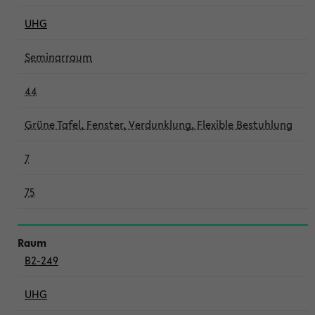
UHG
Seminarraum
44
Grüne Tafel, Fenster, Verdunklung, Flexible Bestuhlung
7
75
B2-249
UHG