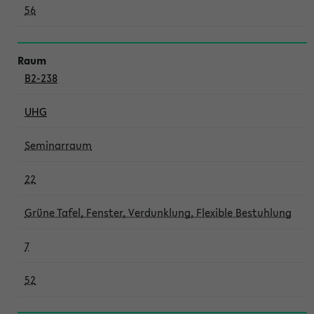
56
B2-238
UHG
Seminarraum
22
Grüne Tafel, Fenster, Verdunklung, Flexible Bestuhlung
7
52