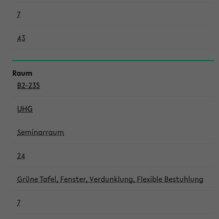
7
43
B2-235
UHG
Seminarraum
24
Grüne Tafel, Fenster, Verdunklung, Flexible Bestuhlung
7