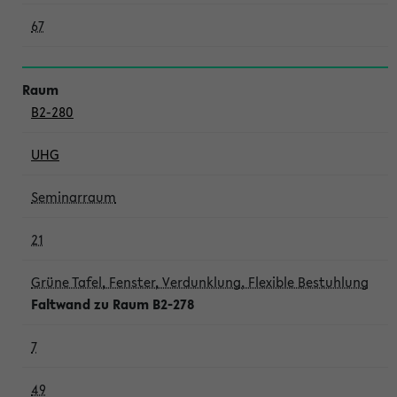
67
B2-280
UHG
Seminarraum
21
Grüne Tafel, Fenster, Verdunklung, Flexible Bestuhlung
Faltwand zu Raum B2-278
7
49