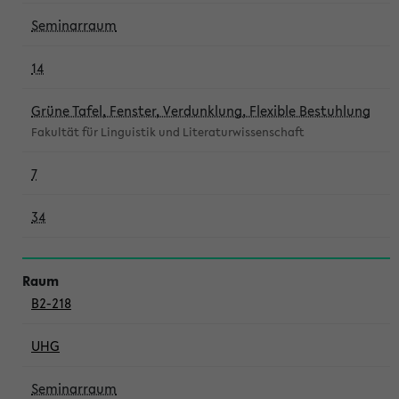
Seminarraum
14
Grüne Tafel, Fenster, Verdunklung, Flexible Bestuhlung
Fakultät für Linguistik und Literaturwissenschaft
7
34
B2-218
UHG
Seminarraum