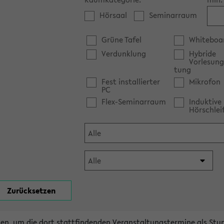
Hörsaal
Seminarraum
Grüne Tafel
Whiteboa
Verdunklung
Hybride
Vorlesung
tung
Fest installierter
Mikrofon
PC
Flex-Seminarraum
Induktive
Hörschlei
en, um die dort stattfindenden Veranstaltungstermine als Stu