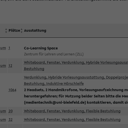
Plätze
Ausstattung
aum
1
Co-Learning Space
Zentrum für Lehren und Lernen (ZLL)
Whiteboard, Fenster, Verdunklung, Hybride Vorlesungsausst
aum
12
Bestuhlung
Verdunklung, Hybride Vorlesungsausstattung, Doppelprojek
Bestuhlung, Induktive Hörschleife
1064
2 Headsets, 2 Handmikrofone, Vorlesungsaufzeichnung mö
heruntergefahren; für Nutzung beider Seiten bitte die Me
(medientechnik@uni-bielefeld.de) kontaktieren, damit s
aum
20
Whiteboard, Fenster, Verdunklung, Flexible Bestuhlung
aum
32
Whiteboard, Fenster, Verdunklung, Flexible Bestuhlung