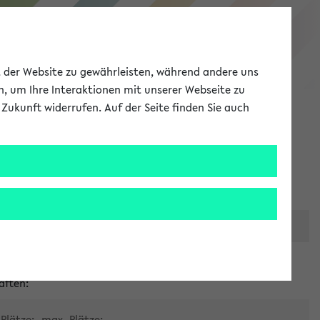
eKVV
ät der Website zu gewährleisten, während andere uns
h, um Ihre Interaktionen mit unserer Webseite zu
Zukunft widerrufen. Auf der Seite finden Sie auch
Meine Uni
EN
ANMELDEN
er zentralen Raumvergabe
aften:
Plätze:
max. Plätze: