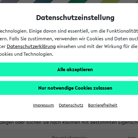
Datenschutzeinstellung
chnologien. Einige davon sind essentiell, um die Funktionalit
sern. Falls Sie zustimmen, verwenden wir Cookies und Daten auc
nter
Datenschutzerklärung
einsehen und mit der Wirkung für die 
ookies und Technologien.
Studium
Lehre
International
Alle akzeptieren
waltete Räume
Nur notwendige Cookies zulassen
tungsüberschneidungen
Raumüberschneidungen
Hinweise d
Impressum
Datenschutz
Barrierefreiheit
uni-bielefeld.de
anzeigen oder suchen Sie nach Räumen mit bestimmten Eigensch
Raumkategorie:
min. 