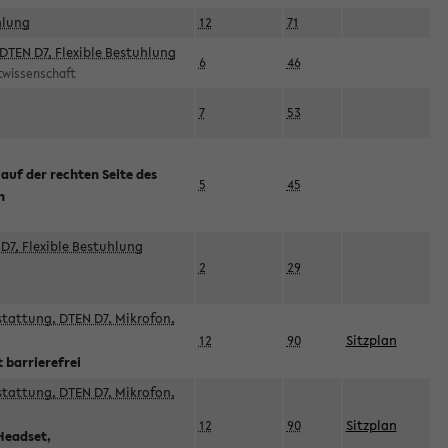
hlung
12
71
DTEN D7, Flexible Bestuhlung
6
46
rtwissenschaft
7
53
 auf der rechten Seite des
5
45
n
D7, Flexible Bestuhlung
2
29
sstattung, DTEN D7, Mikrofon,
12
90
Sitzplan
 barrierefrei
sstattung, DTEN D7, Mikrofon,
12
90
Sitzplan
Headset,