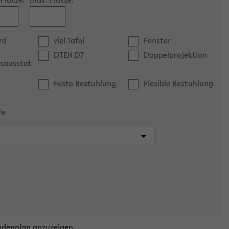
rd
viel Tafel
Fenster
DTEN D7
Doppelprojektion
sausstat
Feste Bestuhlung
Flexible Bestuhlung
fe
ndenplan anzuzeigen.