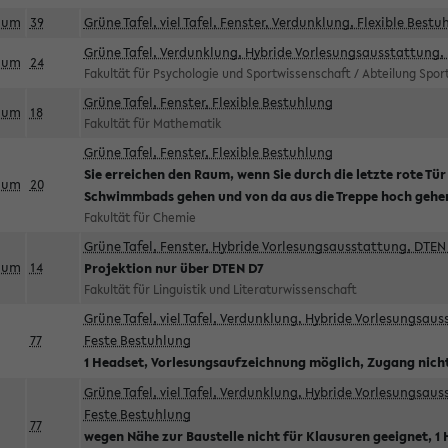
aum
39
Grüne Tafel, viel Tafel, Fenster, Verdunklung, Flexible Bestu
Grüne Tafel, Verdunklung, Hybride Vorlesungsausstattung, 
aum
24
Fakultät für Psychologie und Sportwissenschaft / Abteilung Spo
Grüne Tafel, Fenster, Flexible Bestuhlung
aum
18
Fakultät für Mathematik
Grüne Tafel, Fenster, Flexible Bestuhlung
Sie erreichen den Raum, wenn Sie durch die letzte rote Tür
aum
20
Schwimmbads gehen und von da aus die Treppe hoch gehe
Fakultät für Chemie
Grüne Tafel, Fenster, Hybride Vorlesungsausstattung, DTEN 
aum
14
Projektion nur über DTEN D7
Fakultät für Linguistik und Literaturwissenschaft
Grüne Tafel, viel Tafel, Verdunklung, Hybride Vorlesungsau
77
Feste Bestuhlung
1 Headset, Vorlesungsaufzeichnung möglich, Zugang nicht
Grüne Tafel, viel Tafel, Verdunklung, Hybride Vorlesungsau
Feste Bestuhlung
77
wegen Nähe zur Baustelle nicht für Klausuren geeignet, 1 