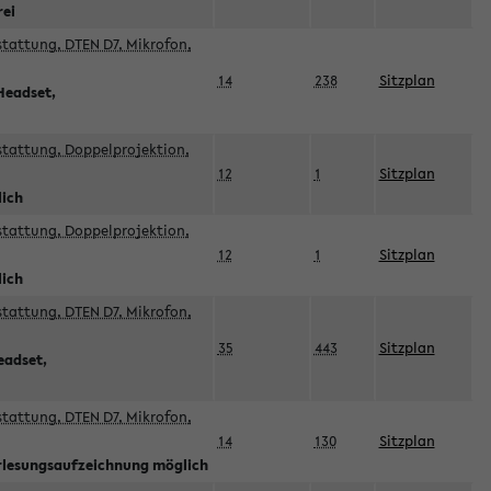
rei
sstattung, DTEN D7, Mikrofon,
14
238
Sitzplan
Headset,
sstattung, Doppelprojektion,
12
1
Sitzplan
lich
sstattung, Doppelprojektion,
12
1
Sitzplan
lich
sstattung, DTEN D7, Mikrofon,
35
443
Sitzplan
eadset,
sstattung, DTEN D7, Mikrofon,
14
130
Sitzplan
orlesungsaufzeichnung möglich