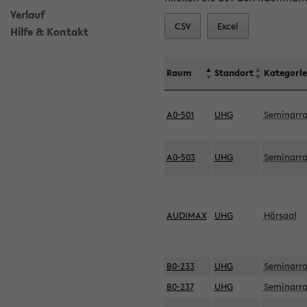
Verlauf
CSV
Excel
Hilfe & Kontakt
Raum
Standort
Kategorie
A0-501
UHG
Seminarr
A0-503
UHG
Seminarr
AUDIMAX
UHG
Hörsaal
B0-233
UHG
Seminarr
B0-237
UHG
Seminarr