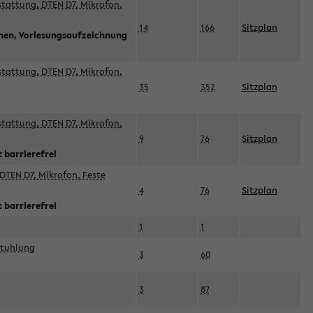
sstattung, DTEN D7, Mikrofon,
14
166
Sitzplan
nnen, Vorlesungsaufzeichnung
sstattung, DTEN D7, Mikrofon,
35
352
Sitzplan
sstattung, DTEN D7, Mikrofon,
9
76
Sitzplan
 barrierefrei
DTEN D7, Mikrofon, Feste
4
76
Sitzplan
 barrierefrei
1
1
stuhlung
3
60
3
87