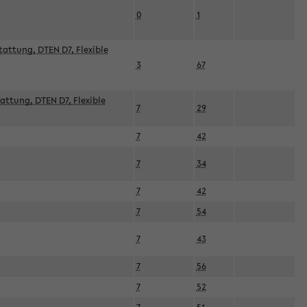
0
1
attung, DTEN D7, Flexible
3
67
attung, DTEN D7, Flexible
7
29
7
42
7
34
7
42
7
54
7
43
7
56
7
52