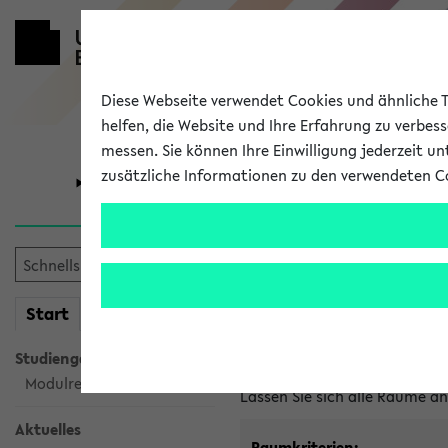
Diese Webseite verwendet Cookies und ähnliche Te
helfen, die Website und Ihre Erfahrung zu verbes
messen. Sie können Ihre Einwilligung jederzeit u
zusätzliche Informationen zu den verwendeten C
Universität
Forschung
Im eKVV ver
mein
Start
eKVV
Freie Räume und Veranstal
Studiengangsauswahl
Raumanfragen:
raumvergabe@
Modulrecherche
Lassen Sie sich alle Räume 
Aktuelles
Raumkriterien: