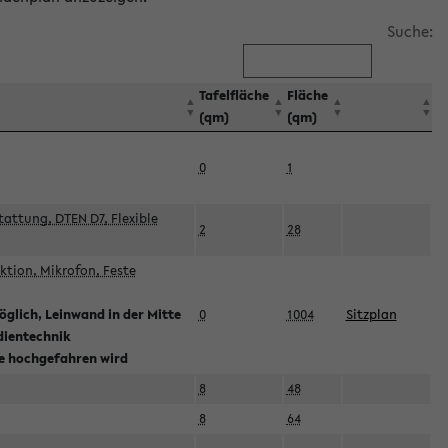
Suche:
Tafelfläche
Fläche
(qm)
(qm)
0
1
attung, DTEN D7, Flexible
2
28
tion, Mikrofon, Feste
glich, Leinwand in der Mitte
0
1004
Sitzplan
dientechnik
ie hochgefahren wird
8
48
8
64