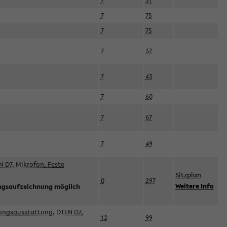
7
51
7
75
7
75
7
37
7
43
7
60
7
67
7
49
 D7, Mikrofon, Feste
Sitzplan
0
297
Weitere Info
ngsaufzeichnung möglich
esungsausstattung, DTEN D7,
12
99