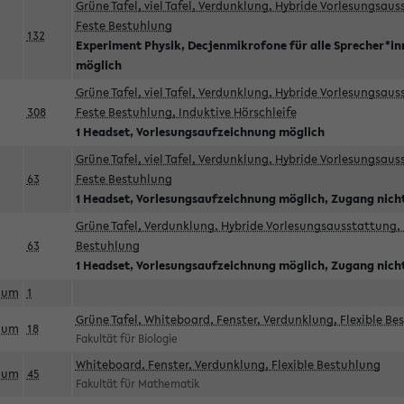
Grüne Tafel, viel Tafel, Verdunklung, Hybride Vorlesungsau
Feste Bestuhlung
132
Experiment Physik, Decjenmikrofone für alle Sprecher*i
möglich
Grüne Tafel, viel Tafel, Verdunklung, Hybride Vorlesungsau
308
Feste Bestuhlung, Induktive Hörschleife
1 Headset, Vorlesungsaufzeichnung möglich
Grüne Tafel, viel Tafel, Verdunklung, Hybride Vorlesungsau
63
Feste Bestuhlung
1 Headset, Vorlesungsaufzeichnung möglich, Zugang nicht
Grüne Tafel, Verdunklung, Hybride Vorlesungsausstattung, 
63
Bestuhlung
1 Headset, Vorlesungsaufzeichnung möglich, Zugang nicht
aum
1
Grüne Tafel, Whiteboard, Fenster, Verdunklung, Flexible Be
aum
18
Fakultät für Biologie
Whiteboard, Fenster, Verdunklung, Flexible Bestuhlung
aum
45
Fakultät für Mathematik