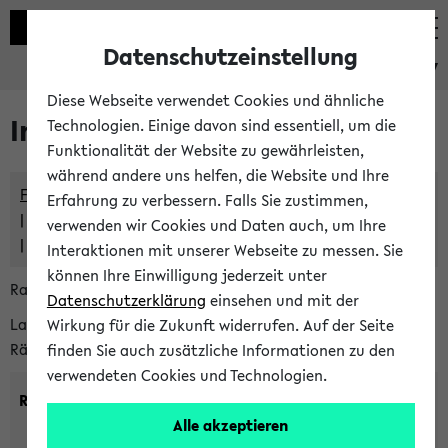
Datenschutzeinstellung
eKVV
Diese Webseite verwendet Cookies und ähnliche
Im eKVV verwaltete Räume
Technologien. Einige davon sind essentiell, um die
Funktionalität der Website zu gewährleisten,
während andere uns helfen, die Website und Ihre
Freie Räume und Veranstaltungsüberschneidungen
Erfahrung zu verbessern. Falls Sie zustimmen,
Raumüberschneidungen
verwenden wir Cookies und Daten auch, um Ihre
Hinweise der zentralen Raumvergabe
Interaktionen mit unserer Webseite zu messen. Sie
können Ihre Einwilligung jederzeit unter
Raumanfragen:
raumvergabe@uni-bielefeld.de
Datenschutzerklärung
einsehen und mit der
Lassen Sie sich alle Räume anzeigen oder suchen Sie nach
Wirkung für die Zukunft widerrufen. Auf der Seite
Räumen mit bestimmten Eigenschaften:
finden Sie auch zusätzliche Informationen zu den
verwendeten Cookies und Technologien.
Raumkriterien:
Alle akzeptieren
Raumkategorie:
min. Plätze: