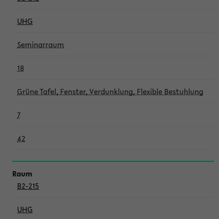
UHG
Seminarraum
18
Grüne Tafel, Fenster, Verdunklung, Flexible Bestuhlung
7
42
B2-215
UHG