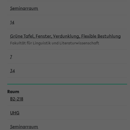
Seminarraum
14
Grüne Tafel, Fenster, Verdunklung, Flexible Bestuhlung
Fakultät für Linguistik und Literaturwissenschaft
7
34
B2-218
UHG
Seminarraum