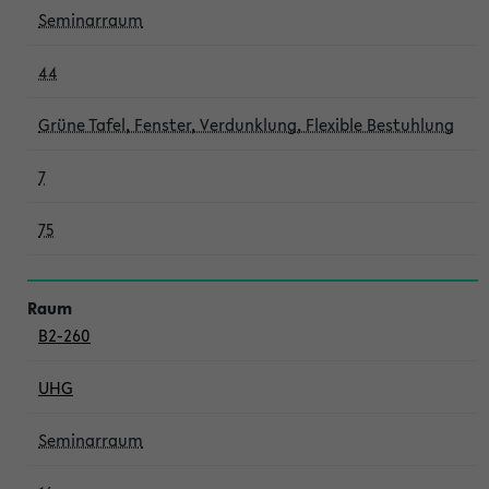
Seminarraum
44
Grüne Tafel, Fenster, Verdunklung, Flexible Bestuhlung
7
75
B2-260
UHG
Seminarraum