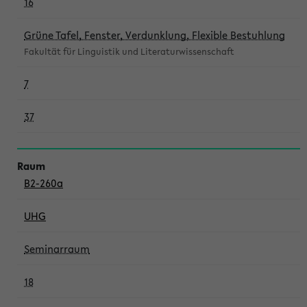
16
Grüne Tafel, Fenster, Verdunklung, Flexible Bestuhlung
Fakultät für Linguistik und Literaturwissenschaft
7
37
B2-260a
UHG
Seminarraum
18