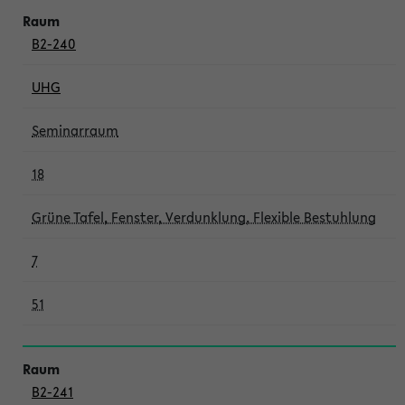
B2-240
UHG
Seminarraum
18
Grüne Tafel, Fenster, Verdunklung, Flexible Bestuhlung
7
51
B2-241