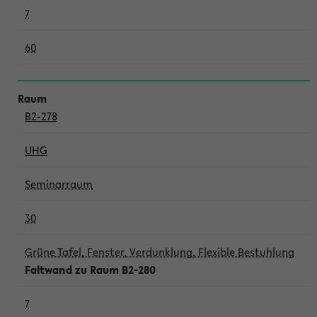
7
60
B2-278
UHG
Seminarraum
30
Grüne Tafel, Fenster, Verdunklung, Flexible Bestuhlung
Faltwand zu Raum B2-280
7