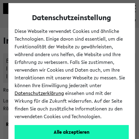
Datenschutzeinstellung
eKVV
Diese Webseite verwendet Cookies und ähnliche
Im eKVV verwaltete Räume
Technologien. Einige davon sind essentiell, um die
Funktionalität der Website zu gewährleisten,
während andere uns helfen, die Website und Ihre
Freie Räume und Veranstaltungsüberschneidungen
Erfahrung zu verbessern. Falls Sie zustimmen,
Raumüberschneidungen
verwenden wir Cookies und Daten auch, um Ihre
Hinweise der zentralen Raumvergabe
Interaktionen mit unserer Webseite zu messen. Sie
können Ihre Einwilligung jederzeit unter
Raumanfragen:
raumvergabe@uni-bielefeld.de
Datenschutzerklärung
einsehen und mit der
Lassen Sie sich alle Räume anzeigen oder suchen Sie nach
Wirkung für die Zukunft widerrufen. Auf der Seite
Räumen mit bestimmten Eigenschaften:
finden Sie auch zusätzliche Informationen zu den
verwendeten Cookies und Technologien.
Raumkriterien:
Alle akzeptieren
Raumkategorie:
min. Plätze: