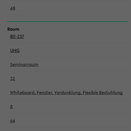
48
B0-237
UHG
Seminarraum
32
Whiteboard, Fenster, Verdunklung, Flexible Bestuhlung
8
64