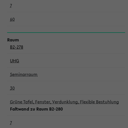
7
60
B2-278
UHG
Seminarraum
30
Grüne Tafel, Fenster, Verdunklung, Flexible Bestuhlung
Faltwand zu Raum B2-280
7