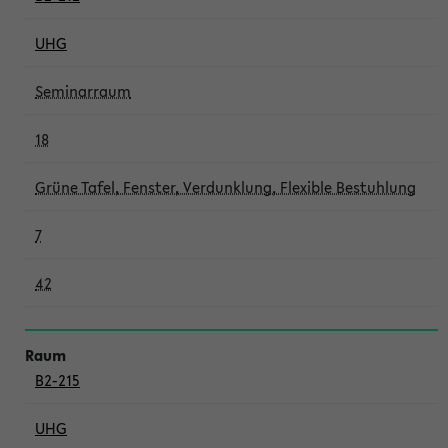
UHG
Seminarraum
18
Grüne Tafel, Fenster, Verdunklung, Flexible Bestuhlung
7
42
B2-215
UHG