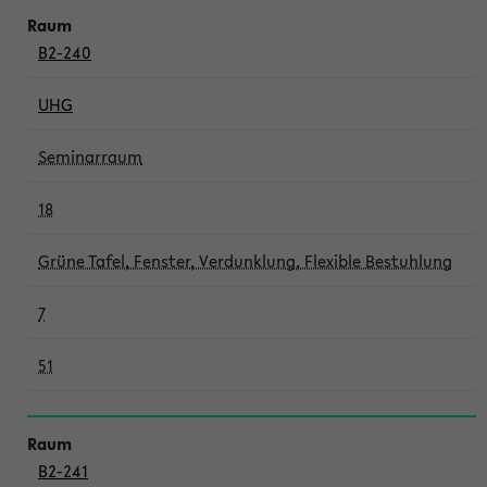
B2-240
UHG
Seminarraum
18
Grüne Tafel, Fenster, Verdunklung, Flexible Bestuhlung
7
51
B2-241