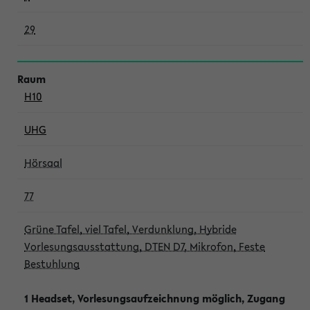
29
H10
UHG
Hörsaal
77
Grüne Tafel, viel Tafel, Verdunklung, Hybride
Vorlesungsausstattung, DTEN D7, Mikrofon, Feste
Bestuhlung
1 Headset, Vorlesungsaufzeichnung möglich, Zugang