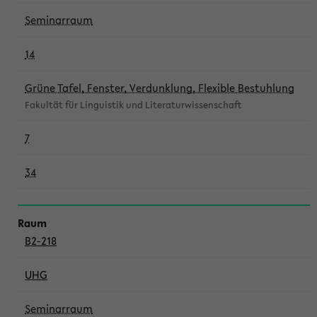
Seminarraum
14
Grüne Tafel, Fenster, Verdunklung, Flexible Bestuhlung
Fakultät für Linguistik und Literaturwissenschaft
7
34
B2-218
UHG
Seminarraum