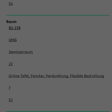
56
B2-238
UHG
Seminarraum
22
Grüne Tafel, Fenster, Verdunklung, Flexible Bestuhlung
7
52