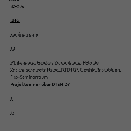
B2-206
UHG
Seminarraum
30
Whiteboard, Fenster, Verdunklung, Hybride
Vorlesungsausstattung, DTEN D7, Flexible Bestuhlung,
Flex-Seminarraum
Projekton nur über DTEN D7
3
67