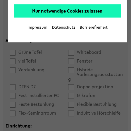
Hörsaal
Seminarraum
Nur notwendige Cookies zulassen
max. Plätze:
Impressum
Datenschutz
Barrierefreiheit
Ausstattung:
Grüne Tafel
Whiteboard
viel Tafel
Fenster
Verdunklung
Hybride
Vorlesungsausstattun
g
DTEN D7
Doppelprojektion
Fest installierter PC
Mikrofon
Feste Bestuhlung
Flexible Bestuhlung
Flex-Seminarraum
Induktive Hörschleife
Einrichtung: