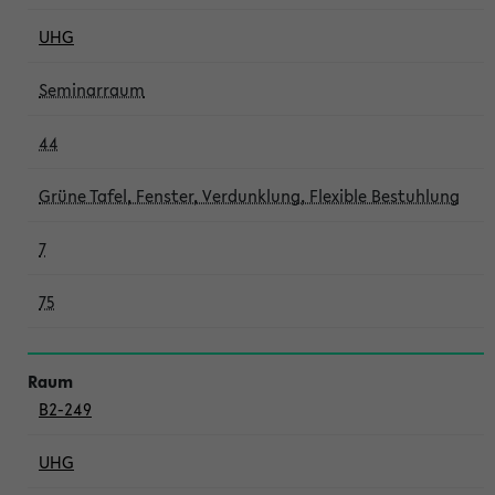
UHG
Seminarraum
44
Grüne Tafel, Fenster, Verdunklung, Flexible Bestuhlung
7
75
B2-249
UHG