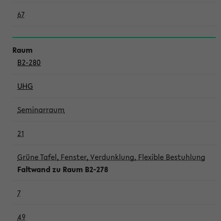
67
B2-280
UHG
Seminarraum
21
Grüne Tafel, Fenster, Verdunklung, Flexible Bestuhlung
Faltwand zu Raum B2-278
7
49