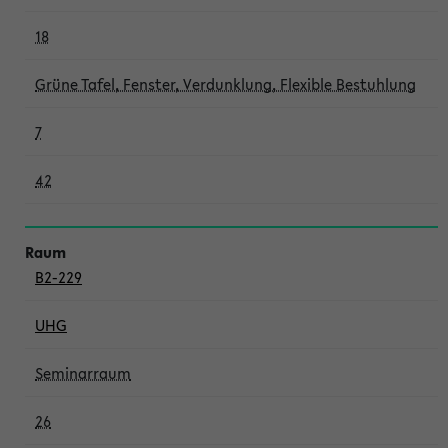
18
Grüne Tafel, Fenster, Verdunklung, Flexible Bestuhlung
7
42
B2-229
UHG
Seminarraum
26