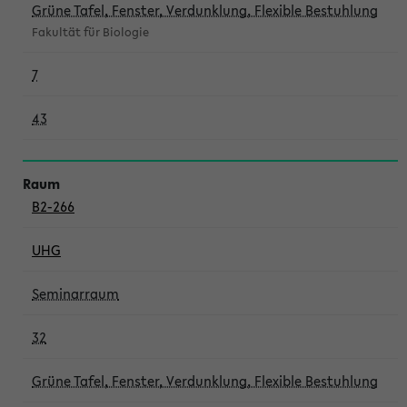
Grüne Tafel, Fenster, Verdunklung, Flexible Bestuhlung
Fakultät für Biologie
7
43
B2-266
UHG
Seminarraum
32
Grüne Tafel, Fenster, Verdunklung, Flexible Bestuhlung