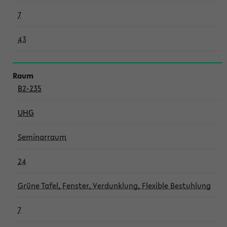
7
43
B2-235
UHG
Seminarraum
24
Grüne Tafel, Fenster, Verdunklung, Flexible Bestuhlung
7