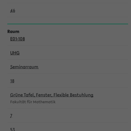
46
E01-108
UHG
Seminarraum
18
Grüne Tafel, Fenster, Flexible Bestuhlung
Fakultät für Mathematik
7
53