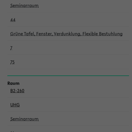
Seminarraum
44
Grüne Tafel, Fenster, Verdunklung, Flexible Bestuhlung
7
75
B2-260
UHG
Seminarraum