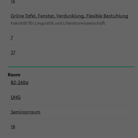
16
Grüne Tafel, Fenster, Verdunklung, Flexible Bestuhlung
Fakultät für Linguistik und Literaturwissenschaft
7
37
B2-260a
UHG
Seminarraum
18