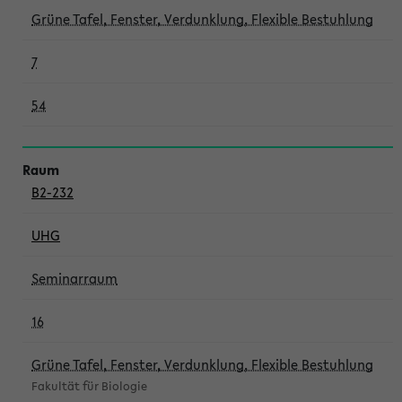
Grüne Tafel, Fenster, Verdunklung, Flexible Bestuhlung
7
54
B2-232
UHG
Seminarraum
16
Grüne Tafel, Fenster, Verdunklung, Flexible Bestuhlung
Fakultät für Biologie