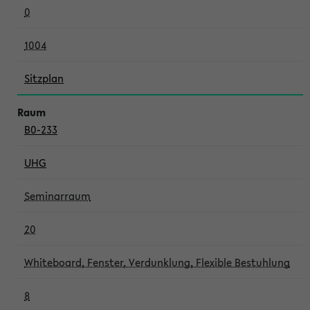
0
1004
Sitzplan
B0-233
UHG
Seminarraum
20
Whiteboard, Fenster, Verdunklung, Flexible Bestuhlung
8