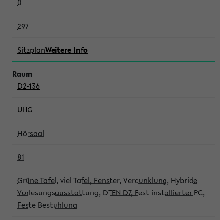
0
297
Sitzplan
Weitere Info
D2-136
UHG
Hörsaal
81
Grüne Tafel, viel Tafel, Fenster, Verdunklung, Hybride
Vorlesungsausstattung, DTEN D7, Fest installierter PC,
Feste Bestuhlung