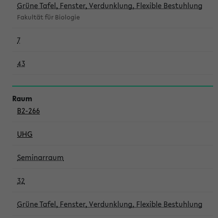
Grüne Tafel, Fenster, Verdunklung, Flexible Bestuhlung
Fakultät für Biologie
7
43
B2-266
UHG
Seminarraum
32
Grüne Tafel, Fenster, Verdunklung, Flexible Bestuhlung