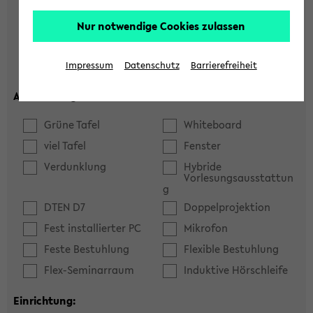
Hörsaal
Seminarraum
Nur notwendige Cookies zulassen
max. Plätze:
Impressum
Datenschutz
Barrierefreiheit
Ausstattung:
Grüne Tafel
Whiteboard
viel Tafel
Fenster
Verdunklung
Hybride
Vorlesungsausstattun
g
DTEN D7
Doppelprojektion
Fest installierter PC
Mikrofon
Feste Bestuhlung
Flexible Bestuhlung
Flex-Seminarraum
Induktive Hörschleife
Einrichtung: