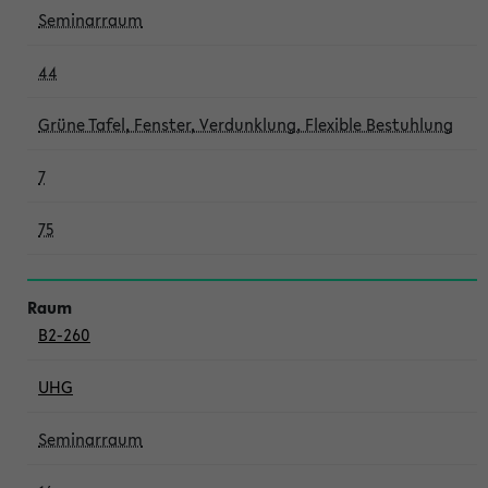
Seminarraum
44
Grüne Tafel, Fenster, Verdunklung, Flexible Bestuhlung
7
75
B2-260
UHG
Seminarraum