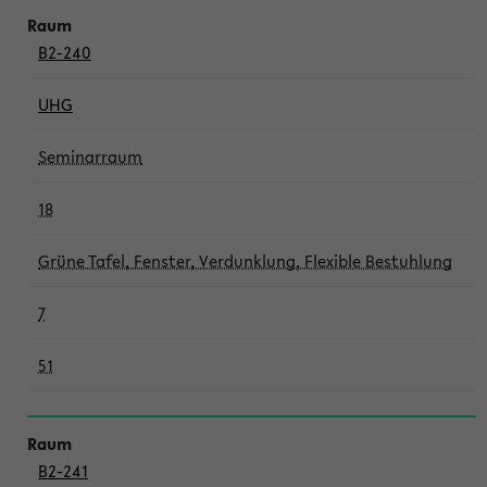
B2-240
UHG
Seminarraum
18
Grüne Tafel, Fenster, Verdunklung, Flexible Bestuhlung
7
51
B2-241