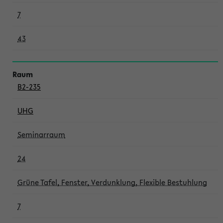
7
43
B2-235
UHG
Seminarraum
24
Grüne Tafel, Fenster, Verdunklung, Flexible Bestuhlung
7