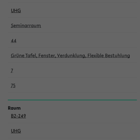
UHG
Seminarraum
44
Grüne Tafel, Fenster, Verdunklung, Flexible Bestuhlung
7
75
B2-249
UHG