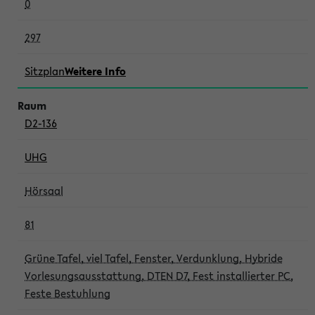
0
297
Sitzplan
Weitere Info
D2-136
UHG
Hörsaal
81
Grüne Tafel, viel Tafel, Fenster, Verdunklung, Hybride
Vorlesungsausstattung, DTEN D7, Fest installierter PC,
Feste Bestuhlung