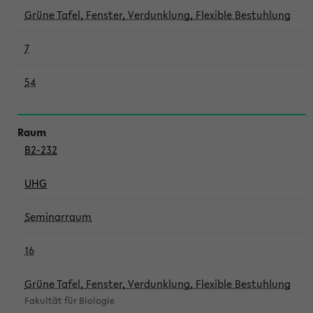
Grüne Tafel, Fenster, Verdunklung, Flexible Bestuhlung
7
54
B2-232
UHG
Seminarraum
16
Grüne Tafel, Fenster, Verdunklung, Flexible Bestuhlung
Fakultät für Biologie