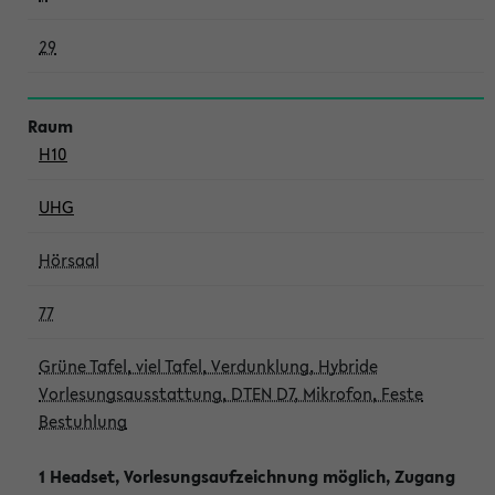
29
H10
UHG
Hörsaal
77
Grüne Tafel, viel Tafel, Verdunklung, Hybride
Vorlesungsausstattung, DTEN D7, Mikrofon, Feste
Bestuhlung
1 Headset, Vorlesungsaufzeichnung möglich, Zugang