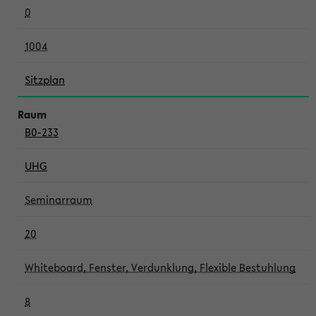
0
1004
Sitzplan
B0-233
UHG
Seminarraum
20
Whiteboard, Fenster, Verdunklung, Flexible Bestuhlung
8