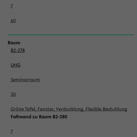
7
60
B2-278
UHG
Seminarraum
30
Grüne Tafel, Fenster, Verdunklung, Flexible Bestuhlung
Faltwand zu Raum B2-280
7