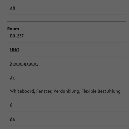
48
B0-237
UHG
Seminarraum
32
Whiteboard, Fenster, Verdunklung, Flexible Bestuhlung
8
64