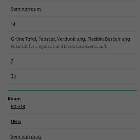
Seminarraum
14
Grüne Tafel, Fenster, Verdunklung, Flexible Bestuhlung
Fakultät für Linguistik und Literaturwissenschaft
7
34
B2-218
UHG
Seminarraum