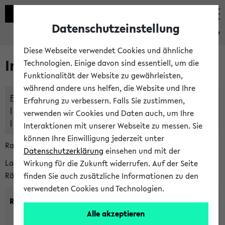
Datenschutzeinstellung
eKVV
Diese Webseite verwendet Cookies und ähnliche
Im eKVV verwaltete Räume
Technologien. Einige davon sind essentiell, um die
Funktionalität der Website zu gewährleisten,
während andere uns helfen, die Website und Ihre
Freie Räume und Veranstaltungsüberschneidungen
Erfahrung zu verbessern. Falls Sie zustimmen,
Raumüberschneidungen
verwenden wir Cookies und Daten auch, um Ihre
Hinweise der zentralen Raumvergabe
Interaktionen mit unserer Webseite zu messen. Sie
können Ihre Einwilligung jederzeit unter
Raumanfragen:
raumvergabe@uni-bielefeld.de
Datenschutzerklärung
einsehen und mit der
Lassen Sie sich alle Räume anzeigen oder suchen Sie nach
Wirkung für die Zukunft widerrufen. Auf der Seite
Räumen mit bestimmten Eigenschaften:
finden Sie auch zusätzliche Informationen zu den
verwendeten Cookies und Technologien.
Raumkriterien:
Alle akzeptieren
Raumkategorie:
min. Plätze: