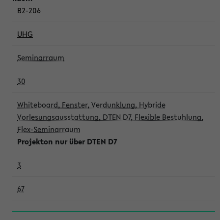
B2-206
UHG
Seminarraum
30
Whiteboard, Fenster, Verdunklung, Hybride
Vorlesungsausstattung, DTEN D7, Flexible Bestuhlung,
Flex-Seminarraum
Projekton nur über DTEN D7
3
67