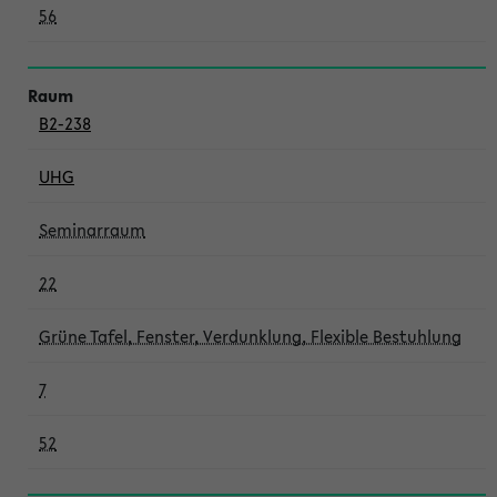
56
B2-238
UHG
Seminarraum
22
Grüne Tafel, Fenster, Verdunklung, Flexible Bestuhlung
7
52