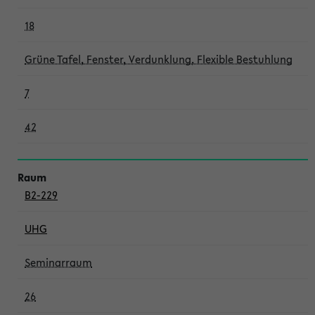
18
Grüne Tafel, Fenster, Verdunklung, Flexible Bestuhlung
7
42
B2-229
UHG
Seminarraum
26