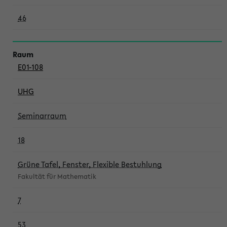
46
E01-108
UHG
Seminarraum
18
Grüne Tafel, Fenster, Flexible Bestuhlung
Fakultät für Mathematik
7
53