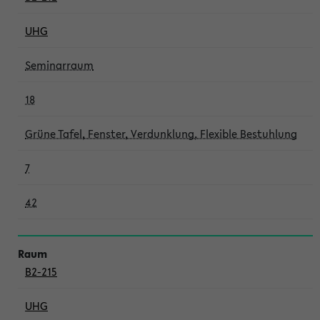
UHG
Seminarraum
18
Grüne Tafel, Fenster, Verdunklung, Flexible Bestuhlung
7
42
B2-215
UHG