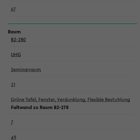
67
B2-280
UHG
Seminarraum
21
Grüne Tafel, Fenster, Verdunklung, Flexible Bestuhlung
Faltwand zu Raum B2-278
7
49