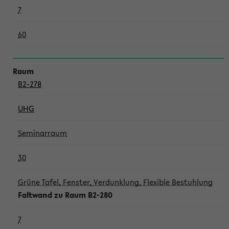
7
60
B2-278
UHG
Seminarraum
30
Grüne Tafel, Fenster, Verdunklung, Flexible Bestuhlung
Faltwand zu Raum B2-280
7