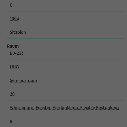
0
1004
Sitzplan
B0-233
UHG
Seminarraum
20
Whiteboard, Fenster, Verdunklung, Flexible Bestuhlung
8