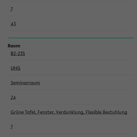
7
43
B2-235
UHG
Seminarraum
24
Grüne Tafel, Fenster, Verdunklung, Flexible Bestuhlung
7