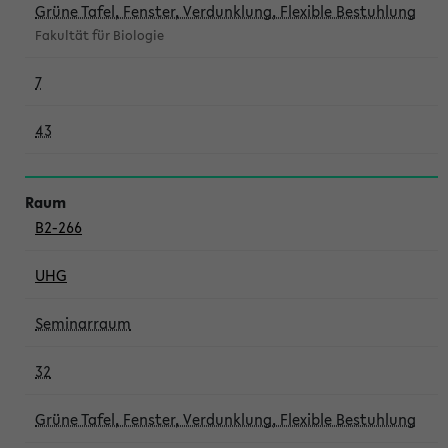
Grüne Tafel, Fenster, Verdunklung, Flexible Bestuhlung
Fakultät für Biologie
7
43
B2-266
UHG
Seminarraum
32
Grüne Tafel, Fenster, Verdunklung, Flexible Bestuhlung