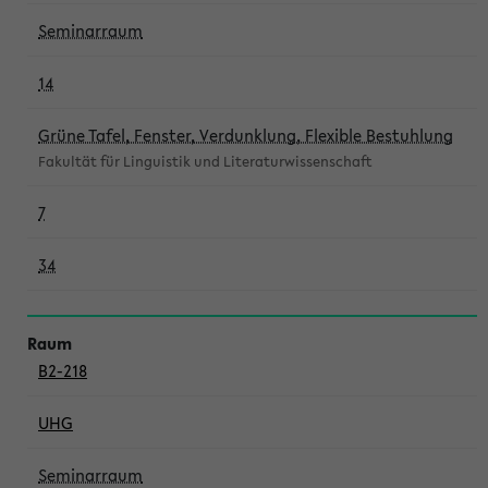
Seminarraum
14
Grüne Tafel, Fenster, Verdunklung, Flexible Bestuhlung
Fakultät für Linguistik und Literaturwissenschaft
7
34
B2-218
UHG
Seminarraum