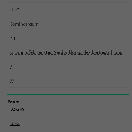
UHG
Seminarraum
44
Grüne Tafel, Fenster, Verdunklung, Flexible Bestuhlung
7
75
B2-249
UHG