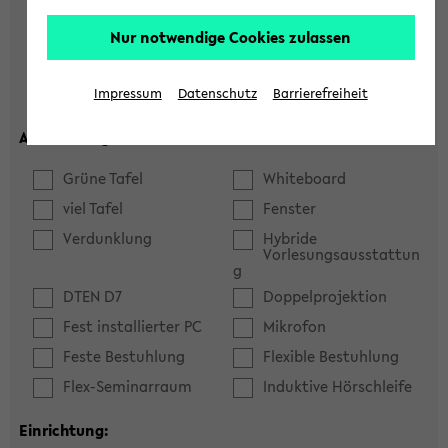
Hörsaal
Seminarraum
Nur notwendige Cookies zulassen
max. Plätze:
Impressum
Datenschutz
Barrierefreiheit
Ausstattung:
Grüne Tafel
Whiteboard
viel Tafel
Fenster
Verdunklung
Hybride
Vorlesungsausstattun
g
DTEN D7
Doppelprojektion
Fest installierter PC
Mikrofon
Feste Bestuhlung
Flexible Bestuhlung
Flex-Seminarraum
Induktive Hörschleife
Einrichtung: