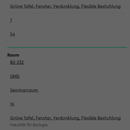
Grüne Tafel, Fenster, Verdunklung, Flexible Bestuhlung
7
54
B2-232
UHG
Seminarraum
16
Grüne Tafel, Fenster, Verdunklung, Flexible Bestuhlung
Fakultät für Biologie