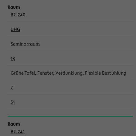
B2-240
UHG
Seminarraum
18
Grüne Tafel, Fenster, Verdunklung, Flexible Bestuhlung
7
51
B2-241