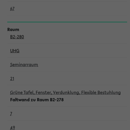
67
B2-280
UHG
Seminarraum
21
Grüne Tafel, Fenster, Verdunklung, Flexible Bestuhlung
Faltwand zu Raum B2-278
7
49