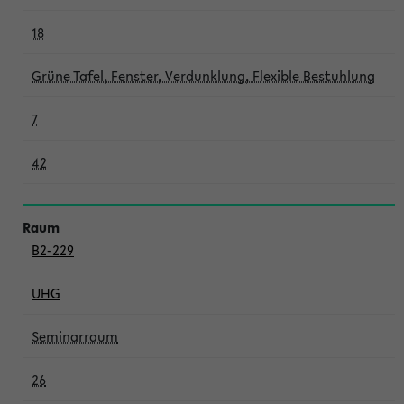
18
Grüne Tafel, Fenster, Verdunklung, Flexible Bestuhlung
7
42
B2-229
UHG
Seminarraum
26