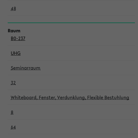
48
B0-237
UHG
Seminarraum
32
Whiteboard, Fenster, Verdunklung, Flexible Bestuhlung
8
64