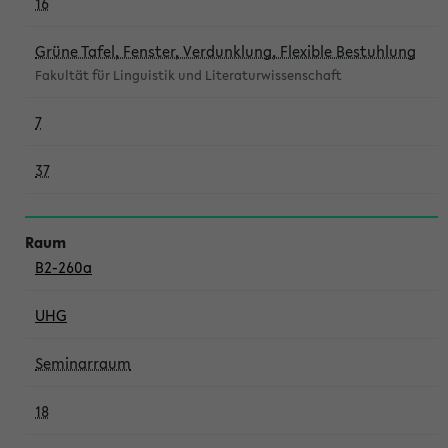
16
Grüne Tafel, Fenster, Verdunklung, Flexible Bestuhlung
Fakultät für Linguistik und Literaturwissenschaft
7
37
B2-260a
UHG
Seminarraum
18