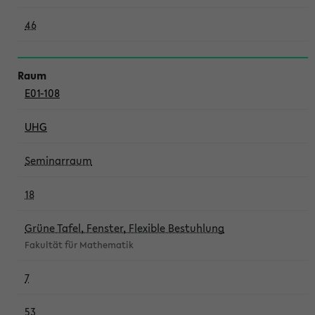
46
E01-108
UHG
Seminarraum
18
Grüne Tafel, Fenster, Flexible Bestuhlung
Fakultät für Mathematik
7
53