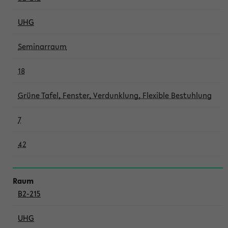
UHG
Seminarraum
18
Grüne Tafel, Fenster, Verdunklung, Flexible Bestuhlung
7
42
B2-215
UHG