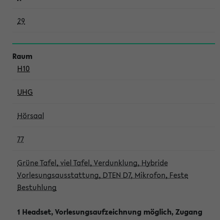
29
H10
UHG
Hörsaal
77
Grüne Tafel, viel Tafel, Verdunklung, Hybride
Vorlesungsausstattung, DTEN D7, Mikrofon, Feste
Bestuhlung
1 Headset, Vorlesungsaufzeichnung möglich, Zugang