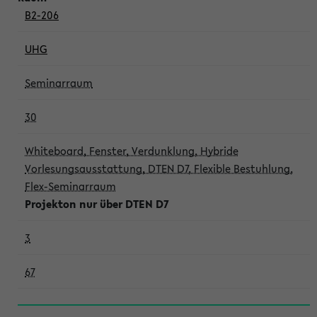
B2-206
UHG
Seminarraum
30
Whiteboard, Fenster, Verdunklung, Hybride
Vorlesungsausstattung, DTEN D7, Flexible Bestuhlung,
Flex-Seminarraum
Projekton nur über DTEN D7
3
67