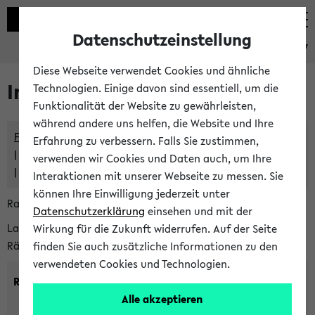
Datenschutzeinstellung
eKVV
Diese Webseite verwendet Cookies und ähnliche
Im eKVV verwaltete Räume
Technologien. Einige davon sind essentiell, um die
Funktionalität der Website zu gewährleisten,
während andere uns helfen, die Website und Ihre
Freie Räume und Veranstaltungsüberschneidungen
Erfahrung zu verbessern. Falls Sie zustimmen,
Raumüberschneidungen
verwenden wir Cookies und Daten auch, um Ihre
Hinweise der zentralen Raumvergabe
Interaktionen mit unserer Webseite zu messen. Sie
können Ihre Einwilligung jederzeit unter
Raumanfragen:
raumvergabe@uni-bielefeld.de
Datenschutzerklärung
einsehen und mit der
Lassen Sie sich alle Räume anzeigen oder suchen Sie nach
Wirkung für die Zukunft widerrufen. Auf der Seite
Räumen mit bestimmten Eigenschaften:
finden Sie auch zusätzliche Informationen zu den
verwendeten Cookies und Technologien.
Raumkriterien:
Alle akzeptieren
Raumkategorie:
min. Plätze: