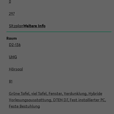
0
297
Sitzplan
Weitere Info
D2-136
UHG
Hörsaal
81
Grüne Tafel, viel Tafel, Fenster, Verdunklung, Hybride
Vorlesungsausstattung, DTEN D7, Fest installierter PC,
Feste Bestuhlung