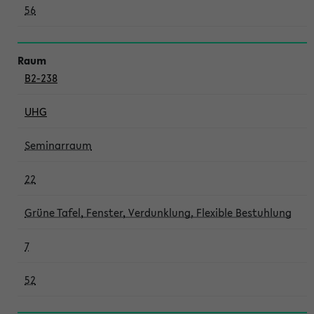
56
B2-238
UHG
Seminarraum
22
Grüne Tafel, Fenster, Verdunklung, Flexible Bestuhlung
7
52