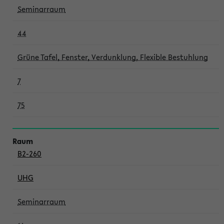
Seminarraum
44
Grüne Tafel, Fenster, Verdunklung, Flexible Bestuhlung
7
75
B2-260
UHG
Seminarraum