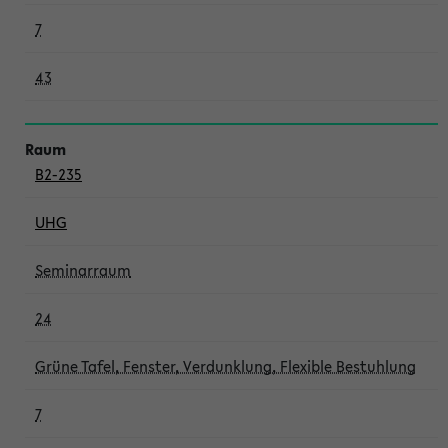
7
43
B2-235
UHG
Seminarraum
24
Grüne Tafel, Fenster, Verdunklung, Flexible Bestuhlung
7