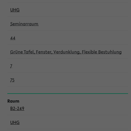
UHG
Seminarraum
44
Grüne Tafel, Fenster, Verdunklung, Flexible Bestuhlung
7
75
B2-249
UHG