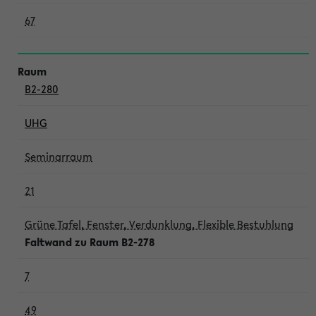
67
B2-280
UHG
Seminarraum
21
Grüne Tafel, Fenster, Verdunklung, Flexible Bestuhlung
Faltwand zu Raum B2-278
7
49