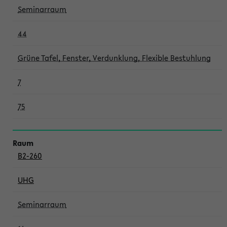
Seminarraum
44
Grüne Tafel, Fenster, Verdunklung, Flexible Bestuhlung
7
75
B2-260
UHG
Seminarraum