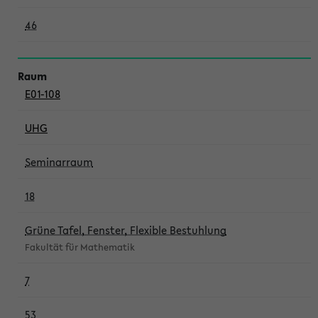
46
E01-108
UHG
Seminarraum
18
Grüne Tafel, Fenster, Flexible Bestuhlung
Fakultät für Mathematik
7
53