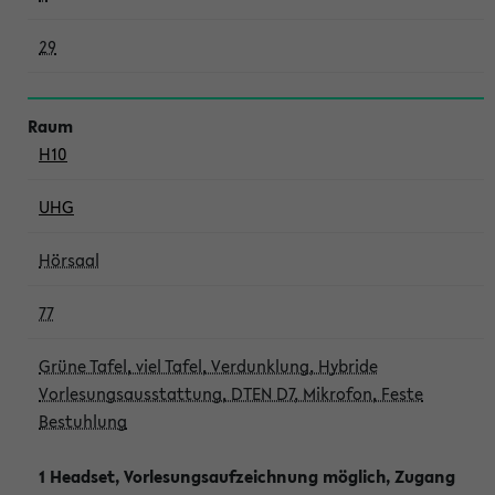
29
H10
UHG
Hörsaal
77
Grüne Tafel, viel Tafel, Verdunklung, Hybride
Vorlesungsausstattung, DTEN D7, Mikrofon, Feste
Bestuhlung
1 Headset, Vorlesungsaufzeichnung möglich, Zugang