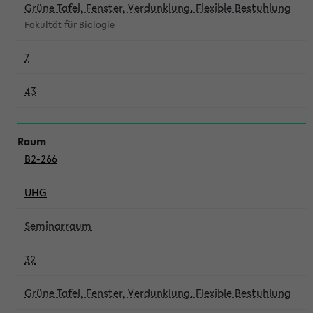
Grüne Tafel, Fenster, Verdunklung, Flexible Bestuhlung
Fakultät für Biologie
7
43
B2-266
UHG
Seminarraum
32
Grüne Tafel, Fenster, Verdunklung, Flexible Bestuhlung