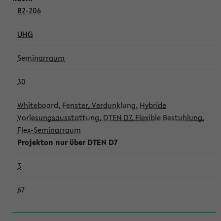
B2-206
UHG
Seminarraum
30
Whiteboard, Fenster, Verdunklung, Hybride
Vorlesungsausstattung, DTEN D7, Flexible Bestuhlung,
Flex-Seminarraum
Projekton nur über DTEN D7
3
67