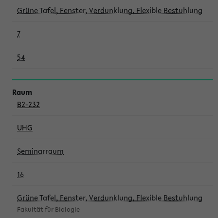
Grüne Tafel, Fenster, Verdunklung, Flexible Bestuhlung
7
54
B2-232
UHG
Seminarraum
16
Grüne Tafel, Fenster, Verdunklung, Flexible Bestuhlung
Fakultät für Biologie