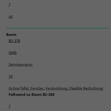
7
60
B2-278
UHG
Seminarraum
30
Grüne Tafel, Fenster, Verdunklung, Flexible Bestuhlung
Faltwand zu Raum B2-280
7