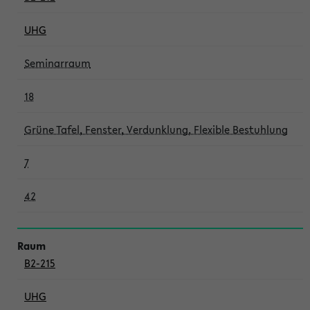
UHG
Seminarraum
18
Grüne Tafel, Fenster, Verdunklung, Flexible Bestuhlung
7
42
B2-215
UHG