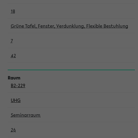
18
Grüne Tafel, Fenster, Verdunklung, Flexible Bestuhlung
7
42
B2-229
UHG
Seminarraum
26