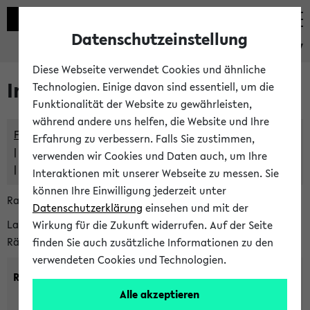
Datenschutzeinstellung
eKVV
Diese Webseite verwendet Cookies und ähnliche
Im eKVV verwaltete Räume
Technologien. Einige davon sind essentiell, um die
Funktionalität der Website zu gewährleisten,
während andere uns helfen, die Website und Ihre
Freie Räume und Veranstaltungsüberschneidungen
Erfahrung zu verbessern. Falls Sie zustimmen,
Raumüberschneidungen
verwenden wir Cookies und Daten auch, um Ihre
Hinweise der zentralen Raumvergabe
Interaktionen mit unserer Webseite zu messen. Sie
können Ihre Einwilligung jederzeit unter
Raumanfragen:
raumvergabe@uni-bielefeld.de
Datenschutzerklärung
einsehen und mit der
Lassen Sie sich alle Räume anzeigen oder suchen Sie nach
Wirkung für die Zukunft widerrufen. Auf der Seite
Räumen mit bestimmten Eigenschaften:
finden Sie auch zusätzliche Informationen zu den
verwendeten Cookies und Technologien.
Raumkriterien:
Alle akzeptieren
Raumkategorie:
min. Plätze: