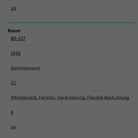
48
B0-237
UHG
Seminarraum
32
Whiteboard, Fenster, Verdunklung, Flexible Bestuhlung
8
64