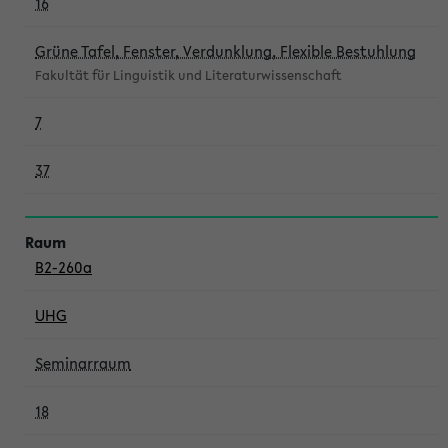
16
Grüne Tafel, Fenster, Verdunklung, Flexible Bestuhlung
Fakultät für Linguistik und Literaturwissenschaft
7
37
B2-260a
UHG
Seminarraum
18