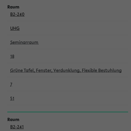
B2-240
UHG
Seminarraum
18
Grüne Tafel, Fenster, Verdunklung, Flexible Bestuhlung
7
51
B2-241