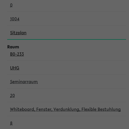
0
1004
Sitzplan
B0-233
UHG
Seminarraum
20
Whiteboard, Fenster, Verdunklung, Flexible Bestuhlung
8