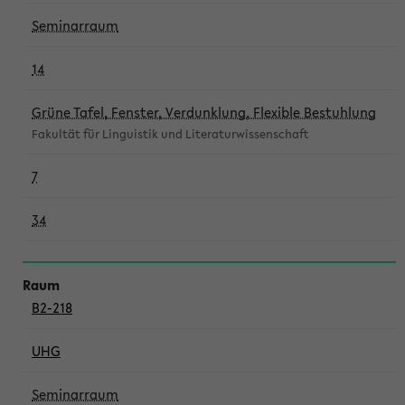
Seminarraum
14
Grüne Tafel, Fenster, Verdunklung, Flexible Bestuhlung
Fakultät für Linguistik und Literaturwissenschaft
7
34
B2-218
UHG
Seminarraum