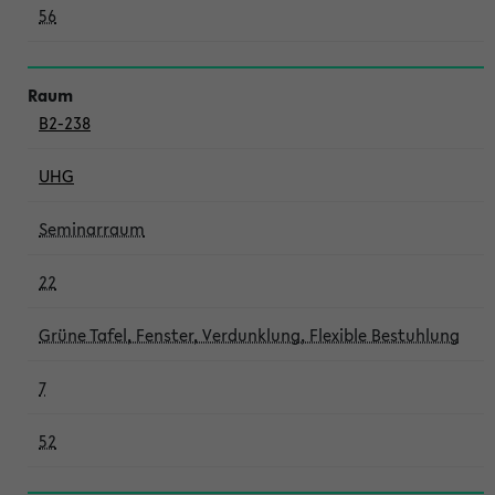
56
B2-238
UHG
Seminarraum
22
Grüne Tafel, Fenster, Verdunklung, Flexible Bestuhlung
7
52