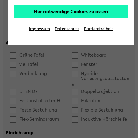
Hörsaal
Seminarraum
Nur notwendige Cookies zulassen
max. Plätze:
Impressum
Datenschutz
Barrierefreiheit
Ausstattung:
Grüne Tafel
Whiteboard
viel Tafel
Fenster
Verdunklung
Hybride
Vorlesungsausstattun
g
DTEN D7
Doppelprojektion
Fest installierter PC
Mikrofon
Feste Bestuhlung
Flexible Bestuhlung
Flex-Seminarraum
Induktive Hörschleife
Einrichtung: