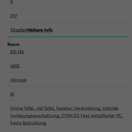
0
297
Sitzplan
Weitere Info
D2-136
UHG
Hörsaal
81
Grüne Tafel, viel Tafel, Fenster, Verdunklung, Hybride
Vorlesungsausstattung, DTEN D7, Fest installierter PC,
Feste Bestuhlung