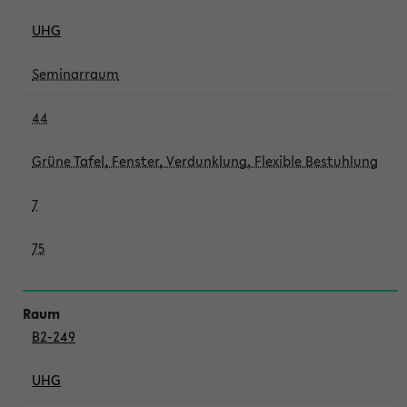
UHG
Seminarraum
44
Grüne Tafel, Fenster, Verdunklung, Flexible Bestuhlung
7
75
B2-249
UHG