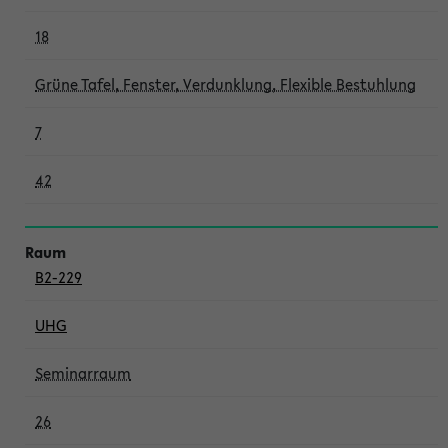
18
Grüne Tafel, Fenster, Verdunklung, Flexible Bestuhlung
7
42
B2-229
UHG
Seminarraum
26