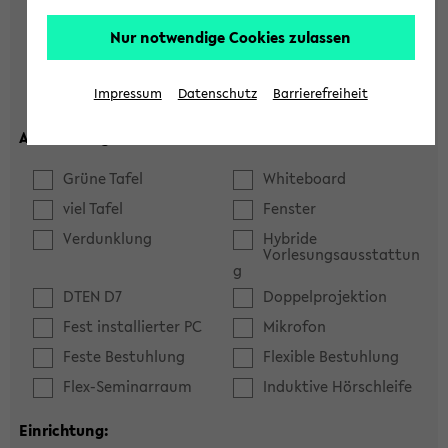
Hörsaal
Seminarraum
Nur notwendige Cookies zulassen
max. Plätze:
Impressum
Datenschutz
Barrierefreiheit
Ausstattung:
Grüne Tafel
Whiteboard
viel Tafel
Fenster
Verdunklung
Hybride
Vorlesungsausstattun
g
DTEN D7
Doppelprojektion
Fest installierter PC
Mikrofon
Feste Bestuhlung
Flexible Bestuhlung
Flex-Seminarraum
Induktive Hörschleife
Einrichtung: