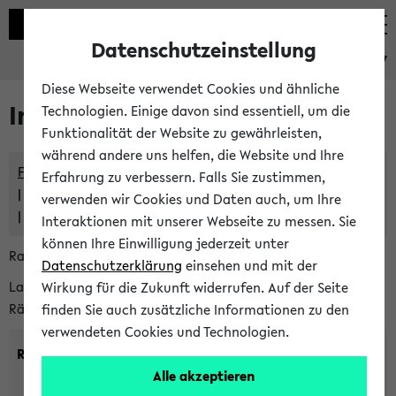
Datenschutzeinstellung
eKVV
Diese Webseite verwendet Cookies und ähnliche
Im eKVV verwaltete Räume
Technologien. Einige davon sind essentiell, um die
Funktionalität der Website zu gewährleisten,
während andere uns helfen, die Website und Ihre
Freie Räume und Veranstaltungsüberschneidungen
Erfahrung zu verbessern. Falls Sie zustimmen,
Raumüberschneidungen
verwenden wir Cookies und Daten auch, um Ihre
Hinweise der zentralen Raumvergabe
Interaktionen mit unserer Webseite zu messen. Sie
können Ihre Einwilligung jederzeit unter
Raumanfragen:
raumvergabe@uni-bielefeld.de
Datenschutzerklärung
einsehen und mit der
Lassen Sie sich alle Räume anzeigen oder suchen Sie nach
Wirkung für die Zukunft widerrufen. Auf der Seite
Räumen mit bestimmten Eigenschaften:
finden Sie auch zusätzliche Informationen zu den
verwendeten Cookies und Technologien.
Raumkriterien:
Alle akzeptieren
Raumkategorie:
min. Plätze: