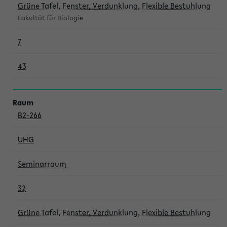
Grüne Tafel, Fenster, Verdunklung, Flexible Bestuhlung
Fakultät für Biologie
7
43
B2-266
UHG
Seminarraum
32
Grüne Tafel, Fenster, Verdunklung, Flexible Bestuhlung