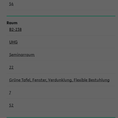
56
B2-238
UHG
Seminarraum
22
Grüne Tafel, Fenster, Verdunklung, Flexible Bestuhlung
7
52