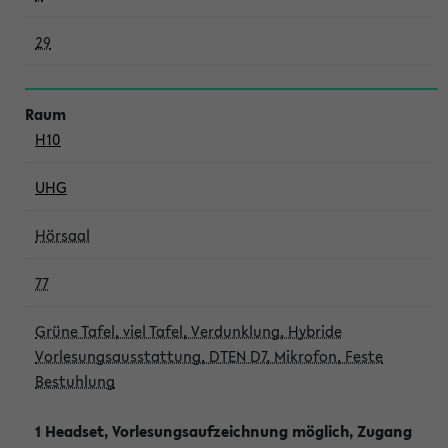
29
H10
UHG
Hörsaal
77
Grüne Tafel, viel Tafel, Verdunklung, Hybride
Vorlesungsausstattung, DTEN D7, Mikrofon, Feste
Bestuhlung
1 Headset, Vorlesungsaufzeichnung möglich, Zugang