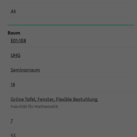
46
E01-108
UHG
Seminarraum
18
Grüne Tafel, Fenster, Flexible Bestuhlung
Fakultät für Mathematik
7
53