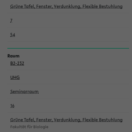
Grüne Tafel, Fenster, Verdunklung, Flexible Bestuhlung
7
54
B2-232
UHG
Seminarraum
16
Grüne Tafel, Fenster, Verdunklung, Flexible Bestuhlung
Fakultät für Biologie