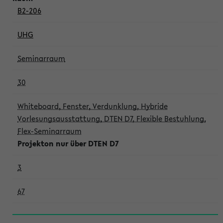
B2-206
UHG
Seminarraum
30
Whiteboard, Fenster, Verdunklung, Hybride
Vorlesungsausstattung, DTEN D7, Flexible Bestuhlung,
Flex-Seminarraum
Projekton nur über DTEN D7
3
67