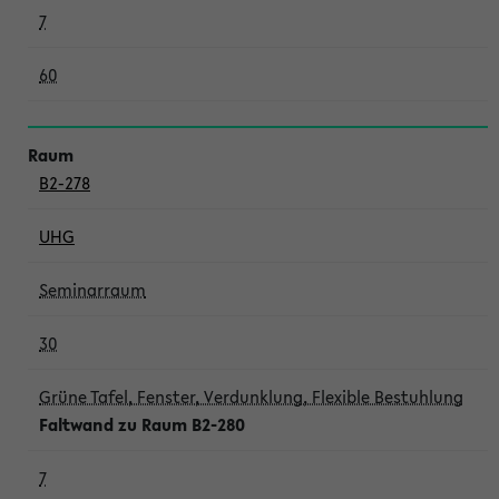
7
60
B2-278
UHG
Seminarraum
30
Grüne Tafel, Fenster, Verdunklung, Flexible Bestuhlung
Faltwand zu Raum B2-280
7