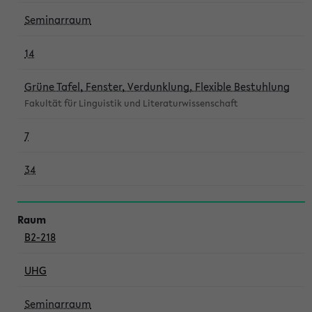
Seminarraum
14
Grüne Tafel, Fenster, Verdunklung, Flexible Bestuhlung
Fakultät für Linguistik und Literaturwissenschaft
7
34
B2-218
UHG
Seminarraum