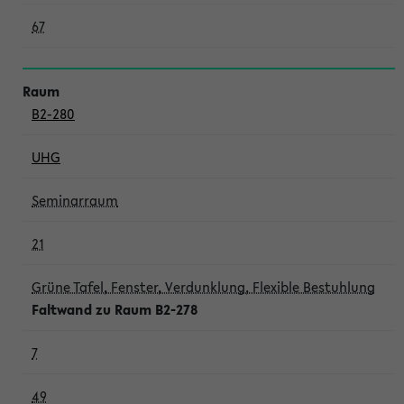
67
B2-280
UHG
Seminarraum
21
Grüne Tafel, Fenster, Verdunklung, Flexible Bestuhlung
Faltwand zu Raum B2-278
7
49