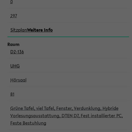
0
297
Sitzplan
Weitere Info
D2-136
UHG
Hörsaal
81
Grüne Tafel, viel Tafel, Fenster, Verdunklung, Hybride
Vorlesungsausstattung, DTEN D7, Fest installierter PC,
Feste Bestuhlung