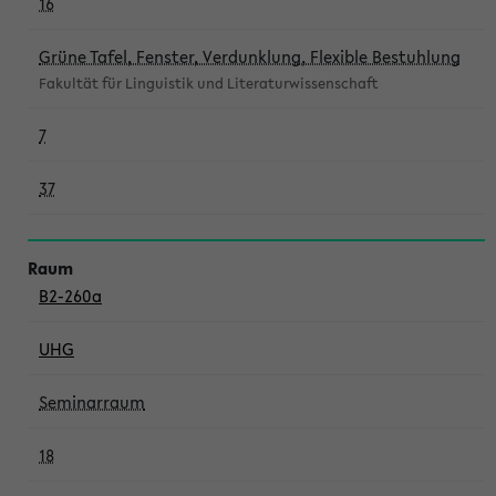
16
Grüne Tafel, Fenster, Verdunklung, Flexible Bestuhlung
Fakultät für Linguistik und Literaturwissenschaft
7
37
B2-260a
UHG
Seminarraum
18