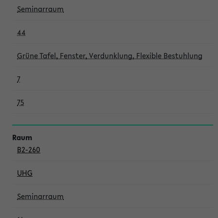
Seminarraum
44
Grüne Tafel, Fenster, Verdunklung, Flexible Bestuhlung
7
75
B2-260
UHG
Seminarraum