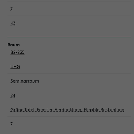
7
43
B2-235
UHG
Seminarraum
24
Grüne Tafel, Fenster, Verdunklung, Flexible Bestuhlung
7