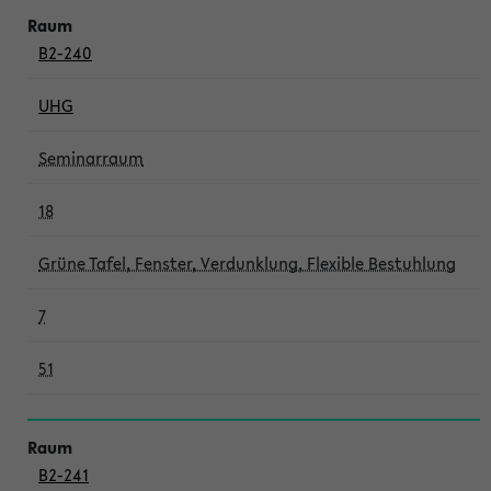
B2-240
UHG
Seminarraum
18
Grüne Tafel, Fenster, Verdunklung, Flexible Bestuhlung
7
51
B2-241