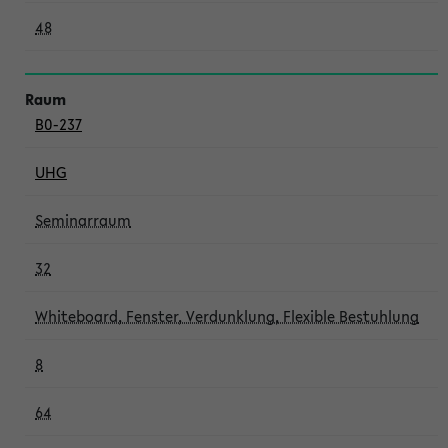
48
B0-237
UHG
Seminarraum
32
Whiteboard, Fenster, Verdunklung, Flexible Bestuhlung
8
64