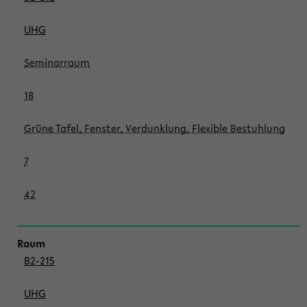
UHG
Seminarraum
18
Grüne Tafel, Fenster, Verdunklung, Flexible Bestuhlung
7
42
B2-215
UHG