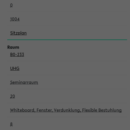
0
1004
Sitzplan
B0-233
UHG
Seminarraum
20
Whiteboard, Fenster, Verdunklung, Flexible Bestuhlung
8