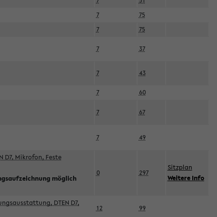
7
51
7
75
7
75
7
37
7
43
7
60
7
67
7
49
 D7, Mikrofon, Feste
Sitzplan
0
297
Weitere Info
ngsaufzeichnung möglich
esungsausstattung, DTEN D7,
12
99