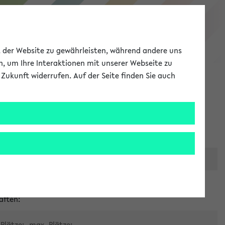
eKVV
ät der Website zu gewährleisten, während andere uns
h, um Ihre Interaktionen mit unserer Webseite zu
Zukunft widerrufen. Auf der Seite finden Sie auch
Meine Uni
EN
ANMELDEN
er zentralen Raumvergabe
aften:
Plätze:
max. Plätze: