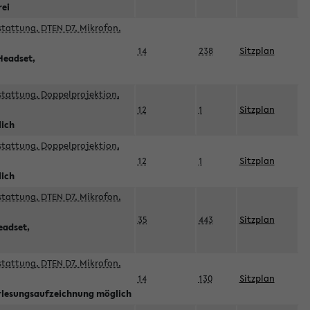
rei
sstattung, DTEN D7, Mikrofon,
14
238
Sitzplan
Headset,
sstattung, Doppelprojektion,
12
1
Sitzplan
lich
sstattung, Doppelprojektion,
12
1
Sitzplan
lich
sstattung, DTEN D7, Mikrofon,
35
443
Sitzplan
eadset,
sstattung, DTEN D7, Mikrofon,
14
130
Sitzplan
orlesungsaufzeichnung möglich