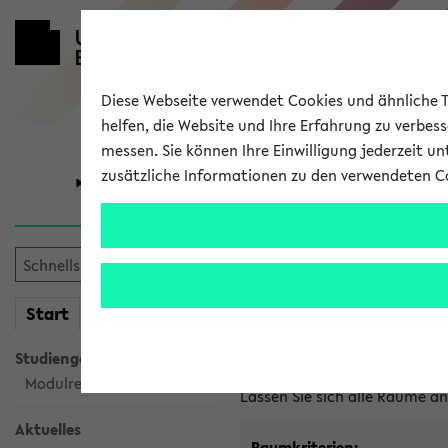
Diese Webseite verwendet Cookies und ähnliche Te
helfen, die Website und Ihre Erfahrung zu verbes
messen. Sie können Ihre Einwilligung jederzeit u
zusätzliche Informationen zu den verwendeten C
Universität
Forschung
Im eKVV ver
mein
Start
eKVV
Freie Räume und Veranstal
Studiengangsauswahl
Raumanfragen:
raumvergabe@
Modulrecherche
Lassen Sie sich alle Räume 
Aktuelles
Raumkriterien: