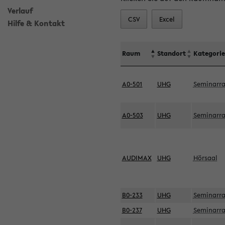
Verlauf
CSV
Excel
Hilfe & Kontakt
Raum
Standort
Kategorie
A0-501
UHG
Seminarr
A0-503
UHG
Seminarr
AUDIMAX
UHG
Hörsaal
B0-233
UHG
Seminarr
B0-237
UHG
Seminarr