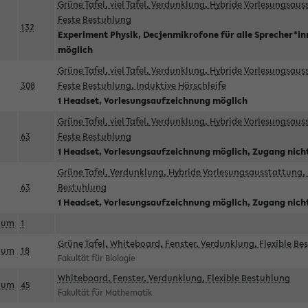
Grüne Tafel, viel Tafel, Verdunklung, Hybride Vorlesungsau
Feste Bestuhlung
132
Experiment Physik, Decjenmikrofone für alle Sprecher*i
möglich
Grüne Tafel, viel Tafel, Verdunklung, Hybride Vorlesungsau
308
Feste Bestuhlung, Induktive Hörschleife
1 Headset, Vorlesungsaufzeichnung möglich
Grüne Tafel, viel Tafel, Verdunklung, Hybride Vorlesungsau
63
Feste Bestuhlung
1 Headset, Vorlesungsaufzeichnung möglich, Zugang nicht
Grüne Tafel, Verdunklung, Hybride Vorlesungsausstattung, 
63
Bestuhlung
1 Headset, Vorlesungsaufzeichnung möglich, Zugang nicht
aum
1
Grüne Tafel, Whiteboard, Fenster, Verdunklung, Flexible Be
aum
18
Fakultät für Biologie
Whiteboard, Fenster, Verdunklung, Flexible Bestuhlung
aum
45
Fakultät für Mathematik