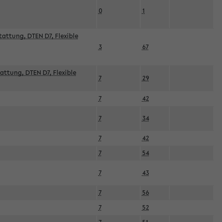
0
1
attung, DTEN D7, Flexible
3
67
attung, DTEN D7, Flexible
7
29
7
42
7
34
7
42
7
54
7
43
7
56
7
52