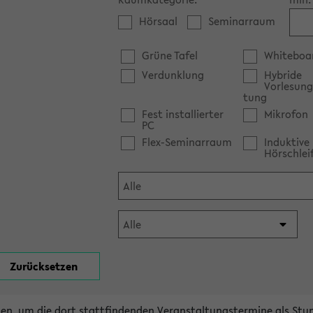
Hörsaal
Seminarraum
Grüne Tafel
Whiteboa
Verdunklung
Hybride
Vorlesung
tung
Fest installierter
Mikrofon
PC
Flex-Seminarraum
Induktive
Hörschlei
en, um die dort stattfindenden Veranstaltungstermine als Stu