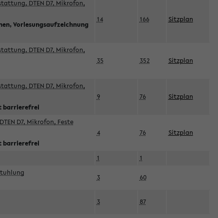
sstattung, DTEN D7, Mikrofon,
14
166
Sitzplan
nnen, Vorlesungsaufzeichnung
sstattung, DTEN D7, Mikrofon,
35
352
Sitzplan
sstattung, DTEN D7, Mikrofon,
9
76
Sitzplan
 barrierefrei
DTEN D7, Mikrofon, Feste
4
76
Sitzplan
 barrierefrei
1
1
stuhlung
3
60
3
87