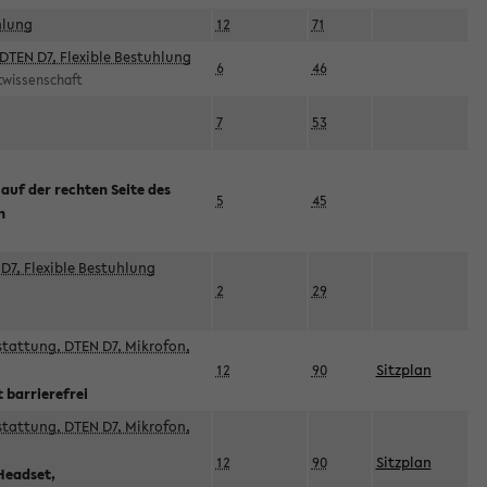
hlung
12
71
DTEN D7, Flexible Bestuhlung
6
46
rtwissenschaft
7
53
 auf der rechten Seite des
5
45
n
D7, Flexible Bestuhlung
2
29
sstattung, DTEN D7, Mikrofon,
12
90
Sitzplan
 barrierefrei
sstattung, DTEN D7, Mikrofon,
12
90
Sitzplan
Headset,