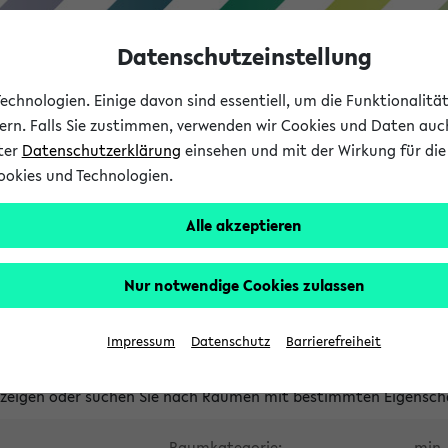
Datenschutzeinstellung
chnologien. Einige davon sind essentiell, um die Funktionalit
sern. Falls Sie zustimmen, verwenden wir Cookies und Daten auc
nter
Datenschutzerklärung
einsehen und mit der Wirkung für die 
ookies und Technologien.
Studium
Lehre
International
Alle akzeptieren
waltete Räume
Nur notwendige Cookies zulassen
tungsüberschneidungen
Raumüberschneidungen
Hinweise d
Impressum
Datenschutz
Barrierefreiheit
uni-bielefeld.de
anzeigen oder suchen Sie nach Räumen mit bestimmten Eigensch
Raumkategorie:
min. 