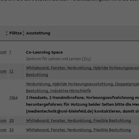
Plätze
Ausstattung
aum
1
Co-Learning Space
Zentrum für Lehren und Lernen (ZLL)
Whiteboard, Fenster, Verdunklung, Hybride Vorlesungsausst
aum
12
Bestuhlung
Verdunklung, Hybride Vorlesungsausstattung, Doppelprojek
Bestuhlung, Induktive Hörschleife
1064
2 Headsets, 2 Handmikrofone, Vorlesungsaufzeichnung mö
heruntergefahren; für Nutzung beider Seiten bitte die Me
(medientechnik@uni-bielefeld.de) kontaktieren, damit s
aum
20
Whiteboard, Fenster, Verdunklung, Flexible Bestuhlung
aum
32
Whiteboard, Fenster, Verdunklung, Flexible Bestuhlung