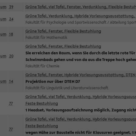
aum
39
Grüne Tafel, viel Tafel, Fenster, Verdunklung, Flexible Bestu
Grüne Tafel, Verdunklung, Hybride Vorlesungsausstattung, 
aum
24
Fakultät für Psychologie und Sportwissenschaft / Abteilung Spo
Grüne Tafel, Fenster, Flexible Bestuhlung
aum
18
Fakultät für Mathematik
Grüne Tafel, Fenster, Flexible Bestuhlung
Sie erreichen den Raum, wenn Sie durch die letzte rote Tür
aum
20
Schwimmbads gehen und von da aus die Treppe hoch gehe
Fakultät für Chemie
Grüne Tafel, Fenster, Hybride Vorlesungsausstattung, DTEN 
aum
14
Projektion nur über DTEN D7
Fakultät für Linguistik und Literaturwissenschaft
Grüne Tafel, viel Tafel, Verdunklung, Hybride Vorlesungsau
77
Feste Bestuhlung
1 Headset, Vorlesungsaufzeichnung möglich, Zugang nicht
Grüne Tafel, viel Tafel, Verdunklung, Hybride Vorlesungsau
Feste Bestuhlung
77
wegen Nähe zur Baustelle nicht für Klausuren geeignet, 1 