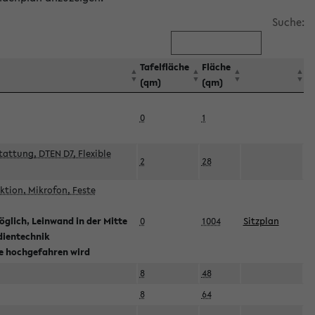
Suche:
Tafelfläche
Fläche
(qm)
(qm)
0
1
attung, DTEN D7, Flexible
2
28
tion, Mikrofon, Feste
glich, Leinwand in der Mitte
0
1004
Sitzplan
dientechnik
ie hochgefahren wird
8
48
8
64