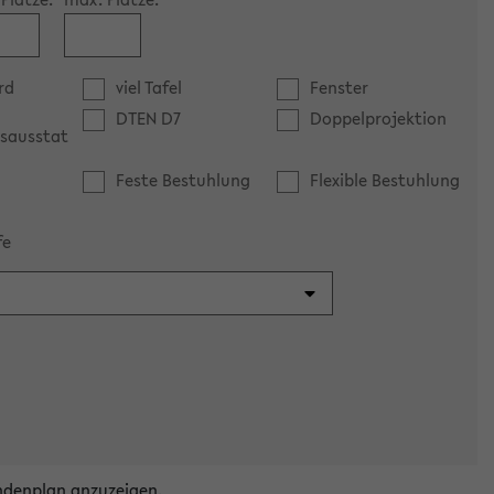
rd
viel Tafel
Fenster
DTEN D7
Doppelprojektion
sausstat
Feste Bestuhlung
Flexible Bestuhlung
fe
ndenplan anzuzeigen.