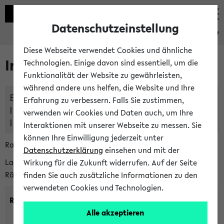
Datenschutzeinstellung
eKVV
Diese Webseite verwendet Cookies und ähnliche
Im eKVV verwaltete Räume
Technologien. Einige davon sind essentiell, um die
Funktionalität der Website zu gewährleisten,
während andere uns helfen, die Website und Ihre
Freie Räume und Veranstaltungsüberschneidungen
Erfahrung zu verbessern. Falls Sie zustimmen,
Raumüberschneidungen
verwenden wir Cookies und Daten auch, um Ihre
Hinweise der zentralen Raumvergabe
Interaktionen mit unserer Webseite zu messen. Sie
können Ihre Einwilligung jederzeit unter
Raumanfragen:
raumvergabe@uni-bielefeld.de
Datenschutzerklärung
einsehen und mit der
Lassen Sie sich alle Räume anzeigen oder suchen Sie nach
Wirkung für die Zukunft widerrufen. Auf der Seite
Räumen mit bestimmten Eigenschaften:
finden Sie auch zusätzliche Informationen zu den
verwendeten Cookies und Technologien.
Raumkriterien:
Alle akzeptieren
Raumkategorie:
min. Plätze: