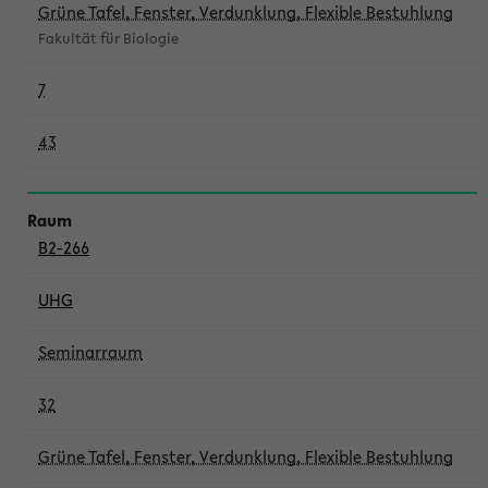
Grüne Tafel, Fenster, Verdunklung, Flexible Bestuhlung
Fakultät für Biologie
7
43
B2-266
UHG
Seminarraum
32
Grüne Tafel, Fenster, Verdunklung, Flexible Bestuhlung