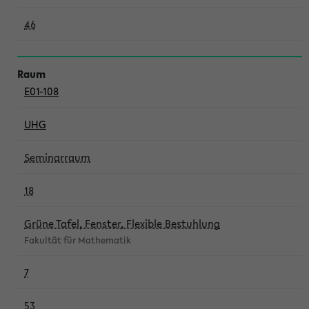
46
E01-108
UHG
Seminarraum
18
Grüne Tafel, Fenster, Flexible Bestuhlung
Fakultät für Mathematik
7
53