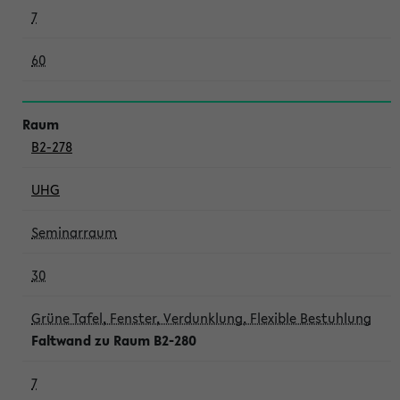
7
60
B2-278
UHG
Seminarraum
30
Grüne Tafel, Fenster, Verdunklung, Flexible Bestuhlung
Faltwand zu Raum B2-280
7