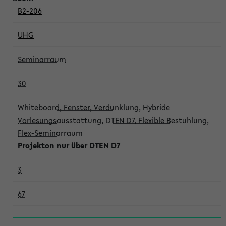
B2-206
UHG
Seminarraum
30
Whiteboard, Fenster, Verdunklung, Hybride
Vorlesungsausstattung, DTEN D7, Flexible Bestuhlung,
Flex-Seminarraum
Projekton nur über DTEN D7
3
67