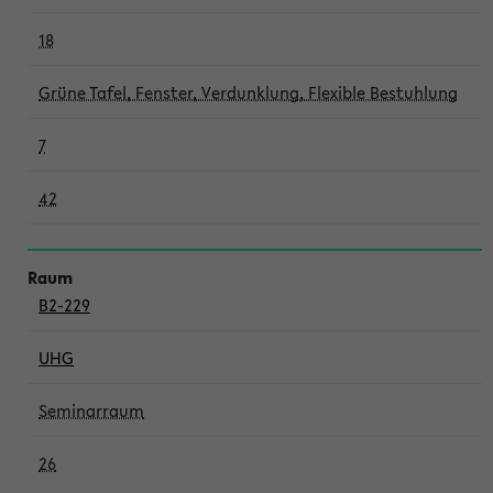
18
Grüne Tafel, Fenster, Verdunklung, Flexible Bestuhlung
7
42
B2-229
UHG
Seminarraum
26