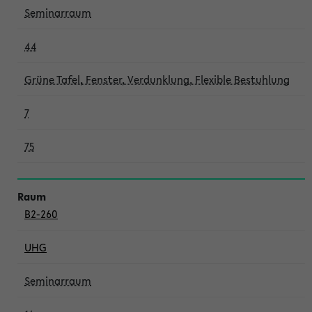
Seminarraum
44
Grüne Tafel, Fenster, Verdunklung, Flexible Bestuhlung
7
75
B2-260
UHG
Seminarraum