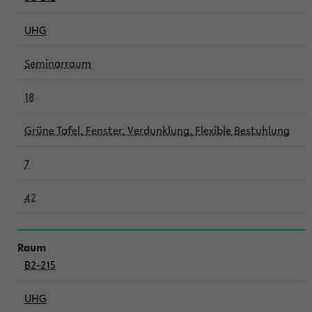
UHG
Seminarraum
18
Grüne Tafel, Fenster, Verdunklung, Flexible Bestuhlung
7
42
B2-215
UHG