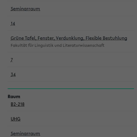
Seminarraum
14
Grüne Tafel, Fenster, Verdunklung, Flexible Bestuhlung
Fakultät für Linguistik und Literaturwissenschaft
7
34
B2-218
UHG
Seminarraum