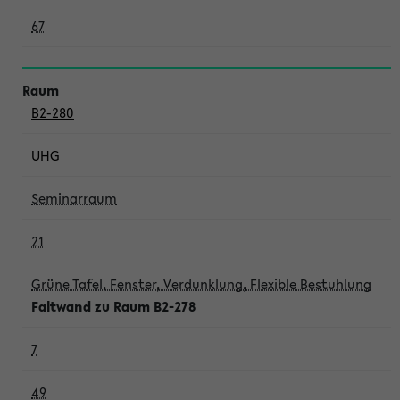
67
B2-280
UHG
Seminarraum
21
Grüne Tafel, Fenster, Verdunklung, Flexible Bestuhlung
Faltwand zu Raum B2-278
7
49