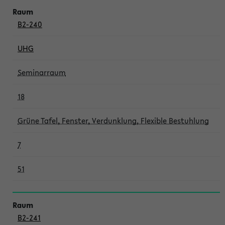
B2-240
UHG
Seminarraum
18
Grüne Tafel, Fenster, Verdunklung, Flexible Bestuhlung
7
51
B2-241