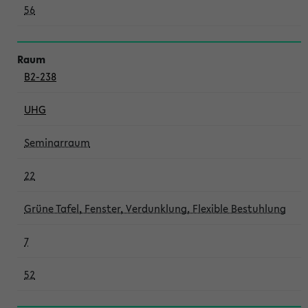
56
B2-238
UHG
Seminarraum
22
Grüne Tafel, Fenster, Verdunklung, Flexible Bestuhlung
7
52