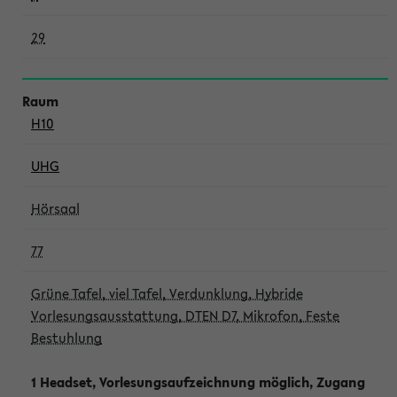
29
H10
UHG
Hörsaal
77
Grüne Tafel, viel Tafel, Verdunklung, Hybride
Vorlesungsausstattung, DTEN D7, Mikrofon, Feste
Bestuhlung
1 Headset, Vorlesungsaufzeichnung möglich, Zugang