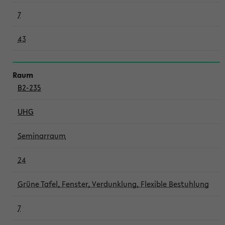
7
43
B2-235
UHG
Seminarraum
24
Grüne Tafel, Fenster, Verdunklung, Flexible Bestuhlung
7