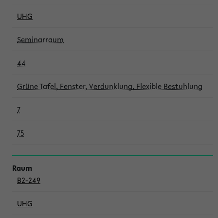
UHG
Seminarraum
44
Grüne Tafel, Fenster, Verdunklung, Flexible Bestuhlung
7
75
B2-249
UHG