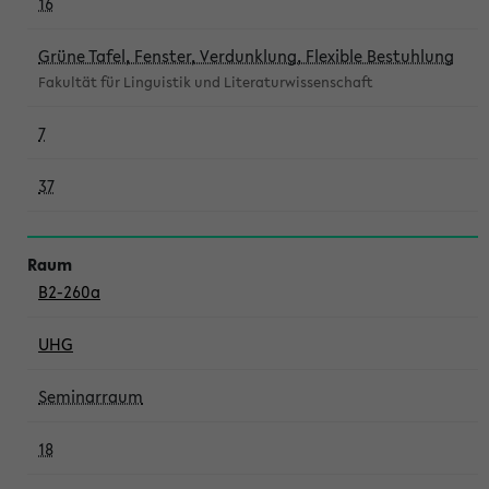
16
Grüne Tafel, Fenster, Verdunklung, Flexible Bestuhlung
Fakultät für Linguistik und Literaturwissenschaft
7
37
B2-260a
UHG
Seminarraum
18