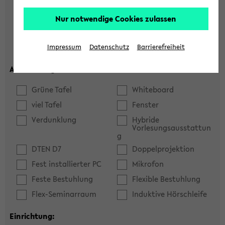
Hörsaal
Seminarraum
Nur notwendige Cookies zulassen
max. Plätze:
Impressum
Datenschutz
Barrierefreiheit
Ausstattung:
Grüne Tafel
Whiteboard
viel Tafel
Fenster
Verdunklung
Hybride
Vorlesungsausstattun
g
DTEN D7
Doppelprojektion
Fest installierter PC
Mikrofon
Feste Bestuhlung
Flexible Bestuhlung
Flex-Seminarraum
Induktive Hörschleife
Einrichtung: