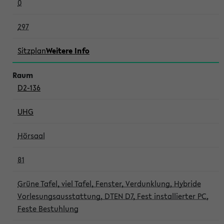
0
297
Sitzplan
Weitere Info
D2-136
UHG
Hörsaal
81
Grüne Tafel, viel Tafel, Fenster, Verdunklung, Hybride
Vorlesungsausstattung, DTEN D7, Fest installierter PC,
Feste Bestuhlung