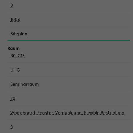
0
1004
Sitzplan
B0-233
UHG
Seminarraum
20
Whiteboard, Fenster, Verdunklung, Flexible Bestuhlung
8