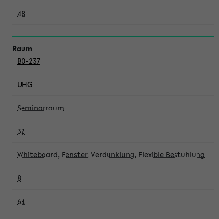
48
B0-237
UHG
Seminarraum
32
Whiteboard, Fenster, Verdunklung, Flexible Bestuhlung
8
64