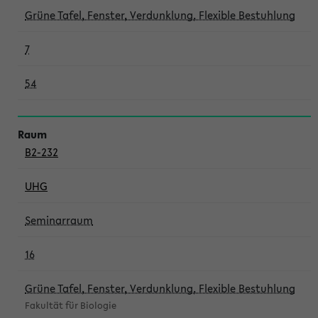
Grüne Tafel, Fenster, Verdunklung, Flexible Bestuhlung
7
54
B2-232
UHG
Seminarraum
16
Grüne Tafel, Fenster, Verdunklung, Flexible Bestuhlung
Fakultät für Biologie