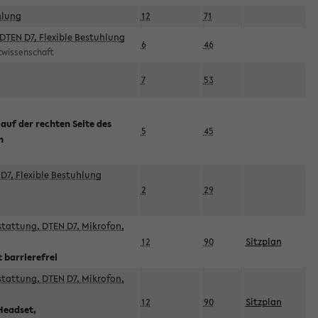
hlung
12
71
DTEN D7, Flexible Bestuhlung
6
46
rtwissenschaft
7
53
 auf der rechten Seite des
5
45
n
D7, Flexible Bestuhlung
2
29
sstattung, DTEN D7, Mikrofon,
12
90
Sitzplan
 barrierefrei
sstattung, DTEN D7, Mikrofon,
12
90
Sitzplan
Headset,