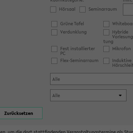
Hörsaal
Seminarraum
Grüne Tafel
Whiteboa
Verdunklung
Hybride
Vorlesung
tung
Fest installierter
Mikrofon
PC
Flex-Seminarraum
Induktive
Hörschlei
en, um die dort stattfindenden Veranstaltungstermine als Stu