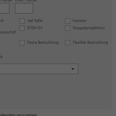
rd
viel Tafel
Fenster
DTEN D7
Doppelprojektion
sausstat
Feste Bestuhlung
Flexible Bestuhlung
fe
ndenplan anzuzeigen.