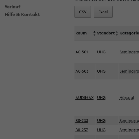
Verlauf
CSV
Excel
Hilfe & Kontakt
Raum
Standort
Kategorie
A0-501
UHG
Seminarr
A0-503
UHG
Seminarr
AUDIMAX
UHG
Hörsaal
B0-233
UHG
Seminarr
B0-237
UHG
Seminarr