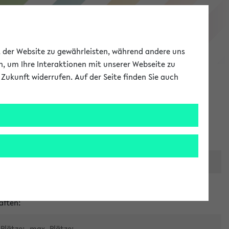
eKVV
ät der Website zu gewährleisten, während andere uns
h, um Ihre Interaktionen mit unserer Webseite zu
Zukunft widerrufen. Auf der Seite finden Sie auch
Meine Uni
EN
ANMELDEN
er zentralen Raumvergabe
aften:
Plätze:
max. Plätze: