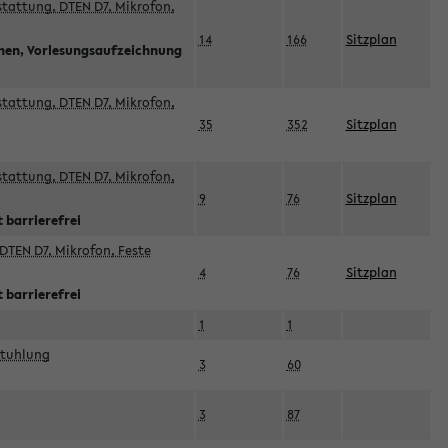
sstattung, DTEN D7, Mikrofon,
14
166
Sitzplan
nnen, Vorlesungsaufzeichnung
sstattung, DTEN D7, Mikrofon,
35
352
Sitzplan
sstattung, DTEN D7, Mikrofon,
9
76
Sitzplan
 barrierefrei
DTEN D7, Mikrofon, Feste
4
76
Sitzplan
 barrierefrei
1
1
stuhlung
3
60
3
87