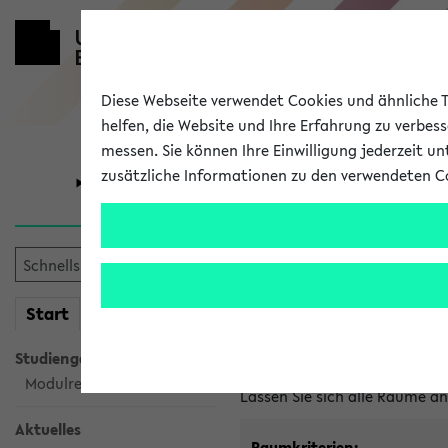
Diese Webseite verwendet Cookies und ähnliche Te
helfen, die Website und Ihre Erfahrung zu verbes
messen. Sie können Ihre Einwilligung jederzeit u
zusätzliche Informationen zu den verwendeten C
Universität
Forschung
Im eKVV ver
mein
Start
eKVV
Freie Räume und Veranstal
Studiengangsauswahl
Raumanfragen:
raumvergabe@
Modulrecherche
Lassen Sie sich alle Räume 
Aktuelles
Raumkriterien: