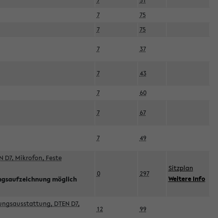
7
51
7
75
7
75
7
37
7
43
7
60
7
67
7
49
 D7, Mikrofon, Feste
Sitzplan
0
297
Weitere Info
ngsaufzeichnung möglich
esungsausstattung, DTEN D7,
12
99