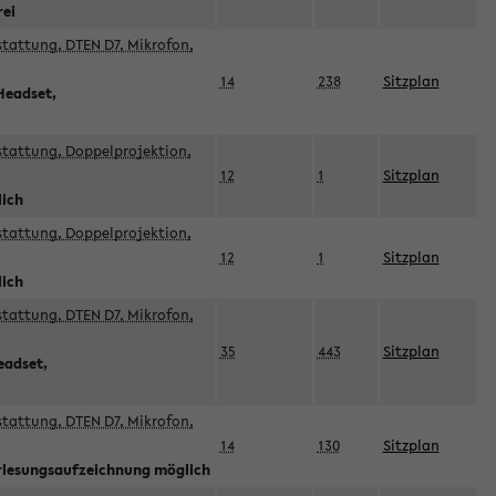
rei
sstattung, DTEN D7, Mikrofon,
14
238
Sitzplan
Headset,
sstattung, Doppelprojektion,
12
1
Sitzplan
lich
sstattung, Doppelprojektion,
12
1
Sitzplan
lich
sstattung, DTEN D7, Mikrofon,
35
443
Sitzplan
eadset,
sstattung, DTEN D7, Mikrofon,
14
130
Sitzplan
orlesungsaufzeichnung möglich