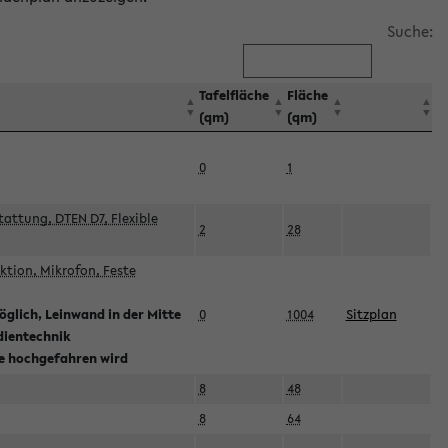
Suche:
Tafelfläche
Fläche
(qm)
(qm)
0
1
attung, DTEN D7, Flexible
2
28
tion, Mikrofon, Feste
glich, Leinwand in der Mitte
0
1004
Sitzplan
dientechnik
ie hochgefahren wird
8
48
8
64