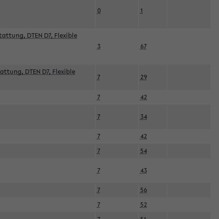
0
1
attung, DTEN D7, Flexible
3
67
attung, DTEN D7, Flexible
7
29
7
42
7
34
7
42
7
54
7
43
7
56
7
52