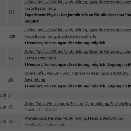
Grüne Tafel, viel Tafel, Verdunklung, Hybride Vorlesungsau
Feste Bestuhlung
132
Experiment Physik, Decjenmikrofone für alle Sprecher*i
möglich
Grüne Tafel, viel Tafel, Verdunklung, Hybride Vorlesungsau
308
Feste Bestuhlung, Induktive Hörschleife
1 Headset, Vorlesungsaufzeichnung möglich
Grüne Tafel, viel Tafel, Verdunklung, Hybride Vorlesungsau
63
Feste Bestuhlung
1 Headset, Vorlesungsaufzeichnung möglich, Zugang nicht
Grüne Tafel, Verdunklung, Hybride Vorlesungsausstattung, 
63
Bestuhlung
1 Headset, Vorlesungsaufzeichnung möglich, Zugang nicht
aum
1
Grüne Tafel, Whiteboard, Fenster, Verdunklung, Flexible Be
aum
18
Fakultät für Biologie
Whiteboard, Fenster, Verdunklung, Flexible Bestuhlung
aum
45
Fakultät für Mathematik