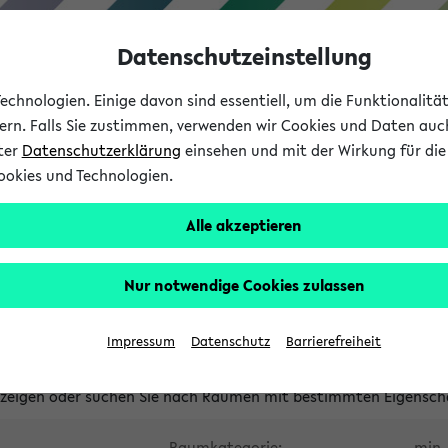
Datenschutzeinstellung
chnologien. Einige davon sind essentiell, um die Funktionalit
sern. Falls Sie zustimmen, verwenden wir Cookies und Daten auc
nter
Datenschutzerklärung
einsehen und mit der Wirkung für die 
ookies und Technologien.
Studium
Lehre
International
Alle akzeptieren
waltete Räume
Nur notwendige Cookies zulassen
tungsüberschneidungen
Raumüberschneidungen
Hinweise d
Impressum
Datenschutz
Barrierefreiheit
uni-bielefeld.de
anzeigen oder suchen Sie nach Räumen mit bestimmten Eigensch
Raumkategorie:
min. 