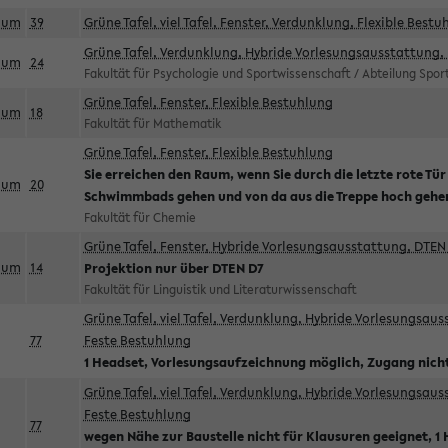
aum
39
Grüne Tafel, viel Tafel, Fenster, Verdunklung, Flexible Bestu
Grüne Tafel, Verdunklung, Hybride Vorlesungsausstattung, 
aum
24
Fakultät für Psychologie und Sportwissenschaft / Abteilung Spo
Grüne Tafel, Fenster, Flexible Bestuhlung
aum
18
Fakultät für Mathematik
Grüne Tafel, Fenster, Flexible Bestuhlung
Sie erreichen den Raum, wenn Sie durch die letzte rote Tür
aum
20
Schwimmbads gehen und von da aus die Treppe hoch gehe
Fakultät für Chemie
Grüne Tafel, Fenster, Hybride Vorlesungsausstattung, DTEN 
aum
14
Projektion nur über DTEN D7
Fakultät für Linguistik und Literaturwissenschaft
Grüne Tafel, viel Tafel, Verdunklung, Hybride Vorlesungsau
77
Feste Bestuhlung
1 Headset, Vorlesungsaufzeichnung möglich, Zugang nicht
Grüne Tafel, viel Tafel, Verdunklung, Hybride Vorlesungsau
Feste Bestuhlung
77
wegen Nähe zur Baustelle nicht für Klausuren geeignet, 1 