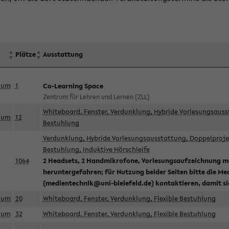
Plätze
Ausstattung
aum
1
Co-Learning Space
Zentrum für Lehren und Lernen (ZLL)
Whiteboard, Fenster, Verdunklung, Hybride Vorlesungsausst
aum
12
Bestuhlung
Verdunklung, Hybride Vorlesungsausstattung, Doppelprojek
Bestuhlung, Induktive Hörschleife
1064
2 Headsets, 2 Handmikrofone, Vorlesungsaufzeichnung mö
heruntergefahren; für Nutzung beider Seiten bitte die Me
(medientechnik@uni-bielefeld.de) kontaktieren, damit s
aum
20
Whiteboard, Fenster, Verdunklung, Flexible Bestuhlung
aum
32
Whiteboard, Fenster, Verdunklung, Flexible Bestuhlung