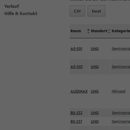
Verlauf
CSV
Excel
Hilfe & Kontakt
Raum
Standort
Kategorie
A0-501
UHG
Seminarr
A0-503
UHG
Seminarr
AUDIMAX
UHG
Hörsaal
B0-233
UHG
Seminarr
B0-237
UHG
Seminarr