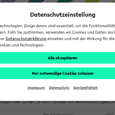
Datenschutzeinstellung
chnologien. Einige davon sind essentiell, um die Funktionalit
sern. Falls Sie zustimmen, verwenden wir Cookies und Daten auc
nter
Datenschutzerklärung
einsehen und mit der Wirkung für die 
ookies und Technologien.
Studium
Lehre
International
Alle akzeptieren
waltete Räume
Nur notwendige Cookies zulassen
tungsüberschneidungen
Raumüberschneidungen
Hinweise d
Impressum
Datenschutz
Barrierefreiheit
uni-bielefeld.de
anzeigen oder suchen Sie nach Räumen mit bestimmten Eigensch
Raumkategorie:
min. 