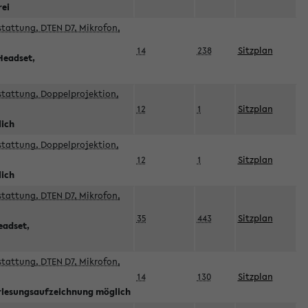
rei
sstattung, DTEN D7, Mikrofon,
14
238
Sitzplan
Headset,
sstattung, Doppelprojektion,
12
1
Sitzplan
lich
sstattung, Doppelprojektion,
12
1
Sitzplan
lich
sstattung, DTEN D7, Mikrofon,
35
443
Sitzplan
eadset,
sstattung, DTEN D7, Mikrofon,
14
130
Sitzplan
orlesungsaufzeichnung möglich