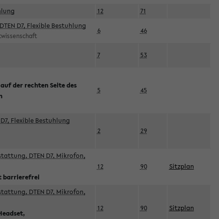
hlung
12
71
DTEN D7, Flexible Bestuhlung
6
46
rtwissenschaft
7
53
 auf der rechten Seite des
5
45
n
D7, Flexible Bestuhlung
2
29
sstattung, DTEN D7, Mikrofon,
12
90
Sitzplan
 barrierefrei
sstattung, DTEN D7, Mikrofon,
12
90
Sitzplan
Headset,