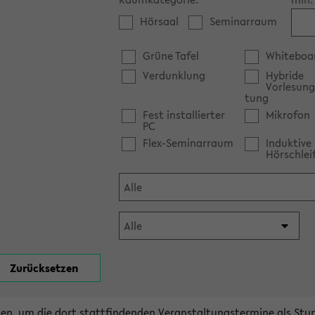
Hörsaal
Seminarraum
Grüne Tafel
Whiteboa
Verdunklung
Hybride
Vorlesung
tung
Fest installierter
Mikrofon
PC
Flex-Seminarraum
Induktive
Hörschlei
en, um die dort stattfindenden Veranstaltungstermine als Stu