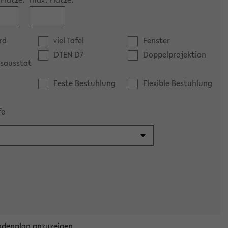
rd
viel Tafel
Fenster
DTEN D7
Doppelprojektion
sausstat
Feste Bestuhlung
Flexible Bestuhlung
fe
ndenplan anzuzeigen.