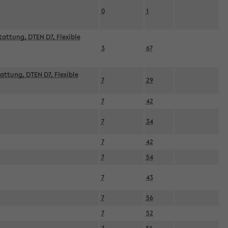
0
1
attung, DTEN D7, Flexible
3
67
attung, DTEN D7, Flexible
7
29
7
42
7
34
7
42
7
54
7
43
7
56
7
52