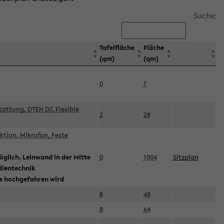
Suche:
Tafelfläche
Fläche
(qm)
(qm)
0
1
attung, DTEN D7, Flexible
2
28
tion, Mikrofon, Feste
glich, Leinwand in der Mitte
0
1004
Sitzplan
dientechnik
ie hochgefahren wird
8
48
8
64