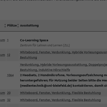
Plätze
Ausstattung
aum
1
Co-Learning Space
Zentrum für Lehren und Lernen (ZLL)
Whiteboard, Fenster, Verdunklung, Hybride Vorlesungsausst
aum
12
Bestuhlung
Verdunklung, Hybride Vorlesungsausstattung, Doppelprojek
Bestuhlung, Induktive Hörschleife
1064
2 Headsets, 2 Handmikrofone, Vorlesungsaufzeichnung mö
heruntergefahren; für Nutzung beider Seiten bitte die Me
(medientechnik@uni-bielefeld.de) kontaktieren, damit s
aum
20
Whiteboard, Fenster, Verdunklung, Flexible Bestuhlung
aum
32
Whiteboard, Fenster, Verdunklung, Flexible Bestuhlung