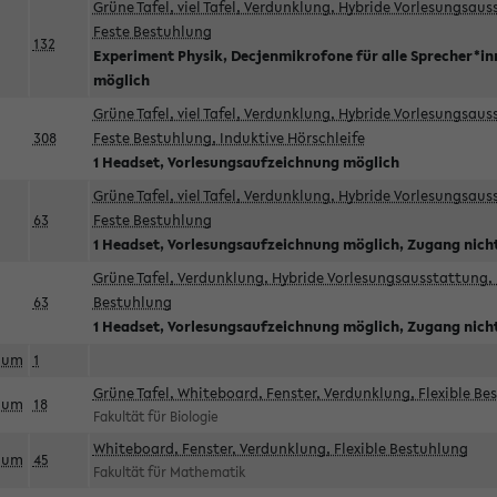
Grüne Tafel, viel Tafel, Verdunklung, Hybride Vorlesungsau
Feste Bestuhlung
132
Experiment Physik, Decjenmikrofone für alle Sprecher*i
möglich
Grüne Tafel, viel Tafel, Verdunklung, Hybride Vorlesungsau
308
Feste Bestuhlung, Induktive Hörschleife
1 Headset, Vorlesungsaufzeichnung möglich
Grüne Tafel, viel Tafel, Verdunklung, Hybride Vorlesungsau
63
Feste Bestuhlung
1 Headset, Vorlesungsaufzeichnung möglich, Zugang nicht
Grüne Tafel, Verdunklung, Hybride Vorlesungsausstattung, 
63
Bestuhlung
1 Headset, Vorlesungsaufzeichnung möglich, Zugang nicht
aum
1
Grüne Tafel, Whiteboard, Fenster, Verdunklung, Flexible Be
aum
18
Fakultät für Biologie
Whiteboard, Fenster, Verdunklung, Flexible Bestuhlung
aum
45
Fakultät für Mathematik