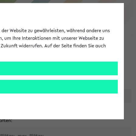
eKVV
ät der Website zu gewährleisten, während andere uns
h, um Ihre Interaktionen mit unserer Webseite zu
Zukunft widerrufen. Auf der Seite finden Sie auch
Meine Uni
EN
ANMELDEN
er zentralen Raumvergabe
aften:
Plätze:
max. Plätze: