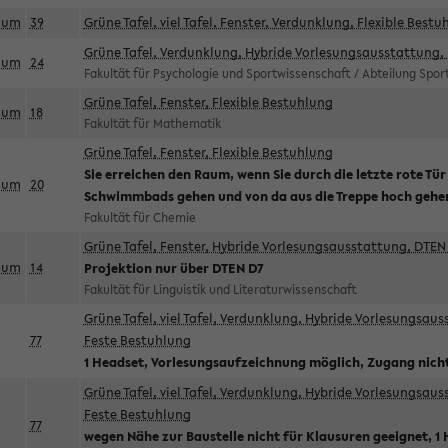
aum
39
Grüne Tafel, viel Tafel, Fenster, Verdunklung, Flexible Bestu
Grüne Tafel, Verdunklung, Hybride Vorlesungsausstattung, 
aum
24
Fakultät für Psychologie und Sportwissenschaft / Abteilung Spo
Grüne Tafel, Fenster, Flexible Bestuhlung
aum
18
Fakultät für Mathematik
Grüne Tafel, Fenster, Flexible Bestuhlung
Sie erreichen den Raum, wenn Sie durch die letzte rote Tür
aum
20
Schwimmbads gehen und von da aus die Treppe hoch gehe
Fakultät für Chemie
Grüne Tafel, Fenster, Hybride Vorlesungsausstattung, DTEN 
aum
14
Projektion nur über DTEN D7
Fakultät für Linguistik und Literaturwissenschaft
Grüne Tafel, viel Tafel, Verdunklung, Hybride Vorlesungsau
77
Feste Bestuhlung
1 Headset, Vorlesungsaufzeichnung möglich, Zugang nicht
Grüne Tafel, viel Tafel, Verdunklung, Hybride Vorlesungsau
Feste Bestuhlung
77
wegen Nähe zur Baustelle nicht für Klausuren geeignet, 1 