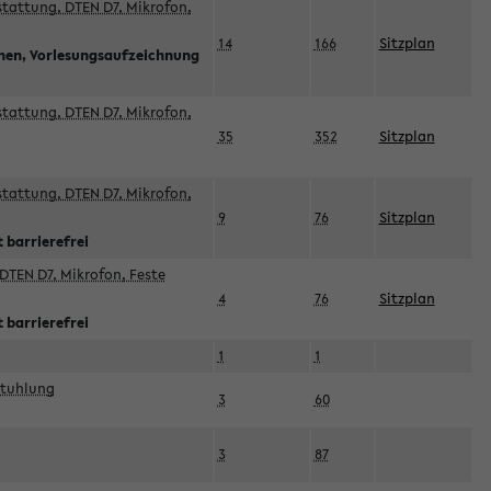
sstattung, DTEN D7, Mikrofon,
14
166
Sitzplan
nnen, Vorlesungsaufzeichnung
sstattung, DTEN D7, Mikrofon,
35
352
Sitzplan
sstattung, DTEN D7, Mikrofon,
9
76
Sitzplan
 barrierefrei
DTEN D7, Mikrofon, Feste
4
76
Sitzplan
 barrierefrei
1
1
stuhlung
3
60
3
87