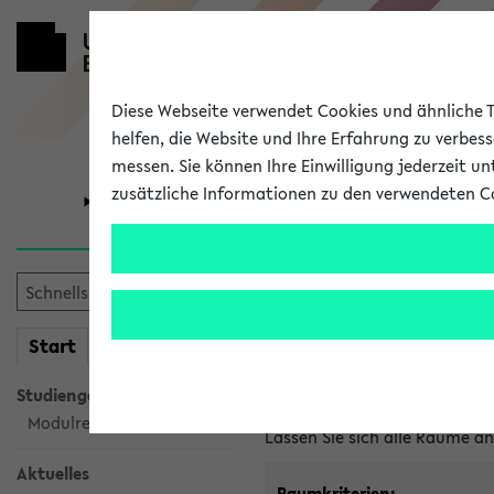
Diese Webseite verwendet Cookies und ähnliche Te
helfen, die Website und Ihre Erfahrung zu verbes
messen. Sie können Ihre Einwilligung jederzeit u
zusätzliche Informationen zu den verwendeten C
Universität
Forschung
Im eKVV ver
mein
Start
eKVV
Freie Räume und Veranstal
Studiengangsauswahl
Raumanfragen:
raumvergabe@
Modulrecherche
Lassen Sie sich alle Räume 
Aktuelles
Raumkriterien: