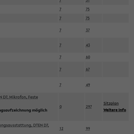
7
51
7
75
7
75
7
37
7
43
7
60
7
67
7
49
 D7, Mikrofon, Feste
Sitzplan
0
297
Weitere Info
ngsaufzeichnung möglich
esungsausstattung, DTEN D7,
12
99