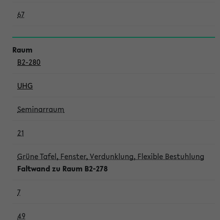
67
B2-280
UHG
Seminarraum
21
Grüne Tafel, Fenster, Verdunklung, Flexible Bestuhlung
Faltwand zu Raum B2-278
7
49