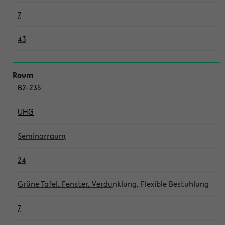
7
43
B2-235
UHG
Seminarraum
24
Grüne Tafel, Fenster, Verdunklung, Flexible Bestuhlung
7