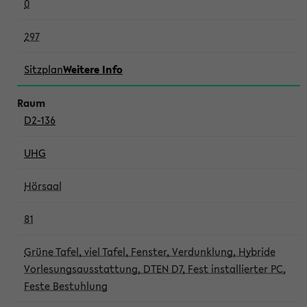
0
297
Sitzplan
Weitere Info
D2-136
UHG
Hörsaal
81
Grüne Tafel, viel Tafel, Fenster, Verdunklung, Hybride
Vorlesungsausstattung, DTEN D7, Fest installierter PC,
Feste Bestuhlung