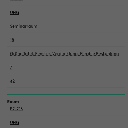
UHG
Seminarraum
18
Grüne Tafel, Fenster, Verdunklung, Flexible Bestuhlung
7
42
B2-215
UHG