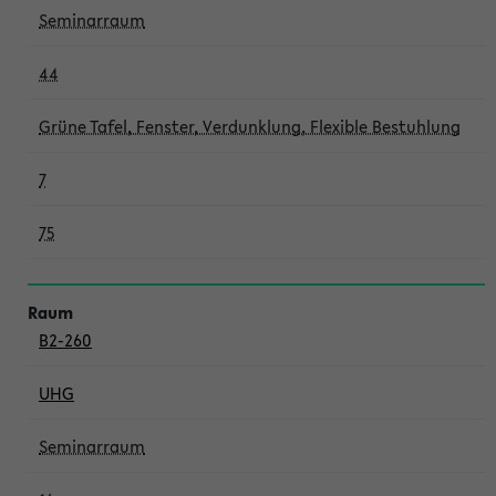
Seminarraum
44
Grüne Tafel, Fenster, Verdunklung, Flexible Bestuhlung
7
75
B2-260
UHG
Seminarraum