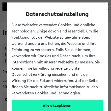
Datenschutzeinstellung
eKVV
Diese Webseite verwendet Cookies und ähnliche
Im eKVV verwaltete Räume
Technologien. Einige davon sind essentiell, um die
Funktionalität der Website zu gewährleisten,
während andere uns helfen, die Website und Ihre
Freie Räume und Veranstaltungsüberschneidungen
Erfahrung zu verbessern. Falls Sie zustimmen,
Raumüberschneidungen
verwenden wir Cookies und Daten auch, um Ihre
Hinweise der zentralen Raumvergabe
Interaktionen mit unserer Webseite zu messen. Sie
können Ihre Einwilligung jederzeit unter
Raumanfragen:
raumvergabe@uni-bielefeld.de
Datenschutzerklärung
einsehen und mit der
Lassen Sie sich alle Räume anzeigen oder suchen Sie nach
Wirkung für die Zukunft widerrufen. Auf der Seite
Räumen mit bestimmten Eigenschaften:
finden Sie auch zusätzliche Informationen zu den
verwendeten Cookies und Technologien.
Raumkriterien:
Alle akzeptieren
Raumkategorie:
min. Plätze: