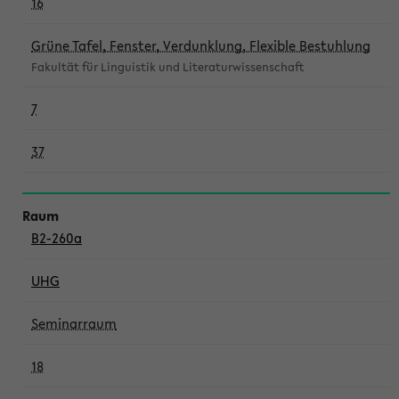
16
Grüne Tafel, Fenster, Verdunklung, Flexible Bestuhlung
Fakultät für Linguistik und Literaturwissenschaft
7
37
B2-260a
UHG
Seminarraum
18