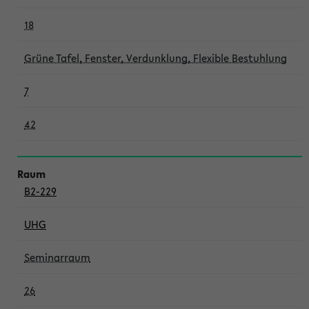
18
Grüne Tafel, Fenster, Verdunklung, Flexible Bestuhlung
7
42
B2-229
UHG
Seminarraum
26