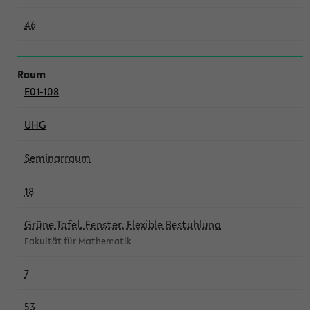
46
E01-108
UHG
Seminarraum
18
Grüne Tafel, Fenster, Flexible Bestuhlung
Fakultät für Mathematik
7
53