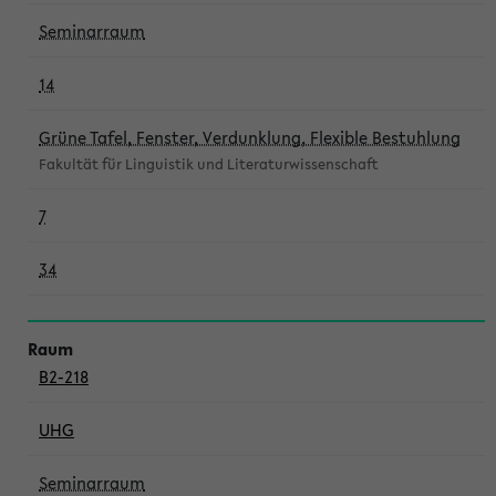
Seminarraum
14
Grüne Tafel, Fenster, Verdunklung, Flexible Bestuhlung
Fakultät für Linguistik und Literaturwissenschaft
7
34
B2-218
UHG
Seminarraum