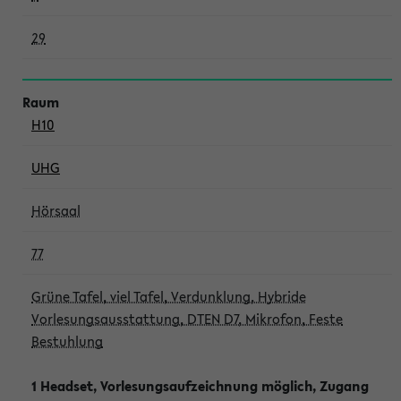
29
H10
UHG
Hörsaal
77
Grüne Tafel, viel Tafel, Verdunklung, Hybride
Vorlesungsausstattung, DTEN D7, Mikrofon, Feste
Bestuhlung
1 Headset, Vorlesungsaufzeichnung möglich, Zugang