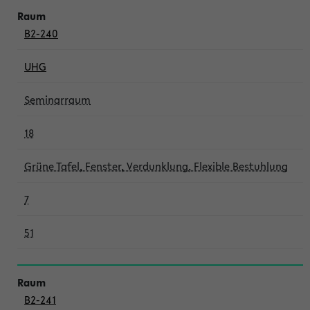
B2-240
UHG
Seminarraum
18
Grüne Tafel, Fenster, Verdunklung, Flexible Bestuhlung
7
51
B2-241