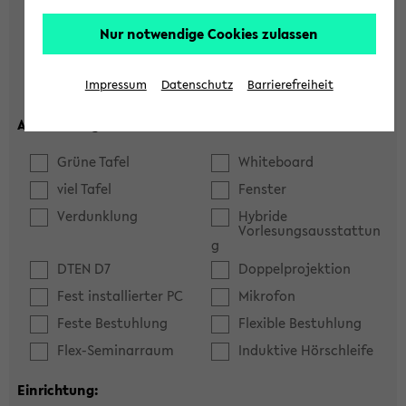
Hörsaal
Seminarraum
Nur notwendige Cookies zulassen
max. Plätze:
Impressum
Datenschutz
Barrierefreiheit
Ausstattung:
Grüne Tafel
Whiteboard
viel Tafel
Fenster
Verdunklung
Hybride
Vorlesungsausstattun
g
DTEN D7
Doppelprojektion
Fest installierter PC
Mikrofon
Feste Bestuhlung
Flexible Bestuhlung
Flex-Seminarraum
Induktive Hörschleife
Einrichtung: