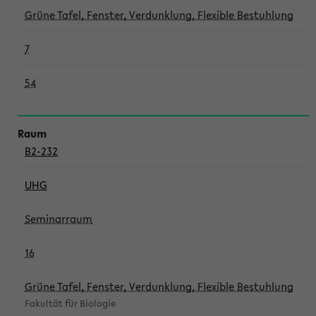
Grüne Tafel, Fenster, Verdunklung, Flexible Bestuhlung
7
54
B2-232
UHG
Seminarraum
16
Grüne Tafel, Fenster, Verdunklung, Flexible Bestuhlung
Fakultät für Biologie