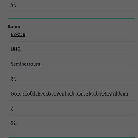
56
B2-238
UHG
Seminarraum
22
Grüne Tafel, Fenster, Verdunklung, Flexible Bestuhlung
7
52