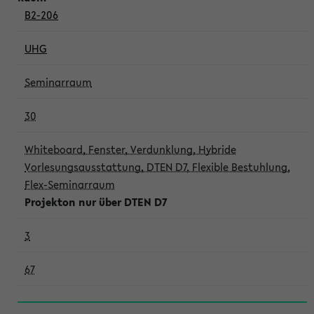
B2-206
UHG
Seminarraum
30
Whiteboard, Fenster, Verdunklung, Hybride
Vorlesungsausstattung, DTEN D7, Flexible Bestuhlung,
Flex-Seminarraum
Projekton nur über DTEN D7
3
67