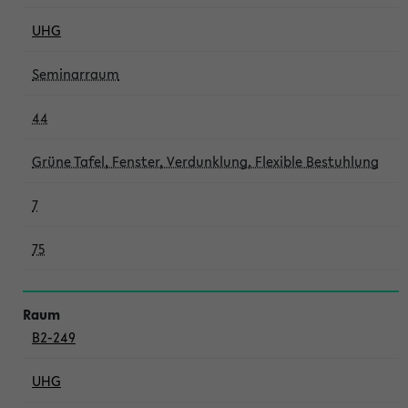
UHG
Seminarraum
44
Grüne Tafel, Fenster, Verdunklung, Flexible Bestuhlung
7
75
B2-249
UHG