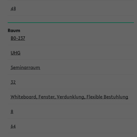
48
B0-237
UHG
Seminarraum
32
Whiteboard, Fenster, Verdunklung, Flexible Bestuhlung
8
64