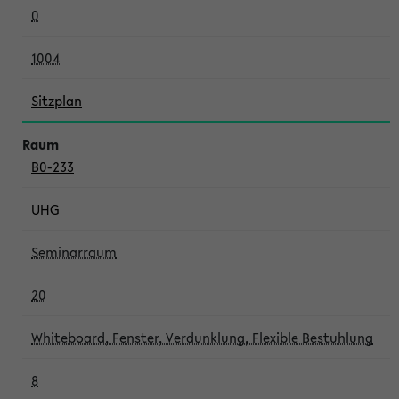
0
1004
Sitzplan
B0-233
UHG
Seminarraum
20
Whiteboard, Fenster, Verdunklung, Flexible Bestuhlung
8