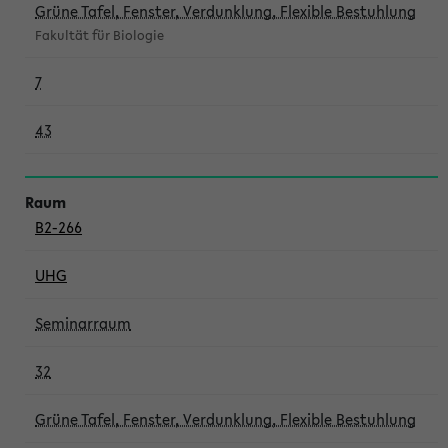
Grüne Tafel, Fenster, Verdunklung, Flexible Bestuhlung
Fakultät für Biologie
7
43
B2-266
UHG
Seminarraum
32
Grüne Tafel, Fenster, Verdunklung, Flexible Bestuhlung