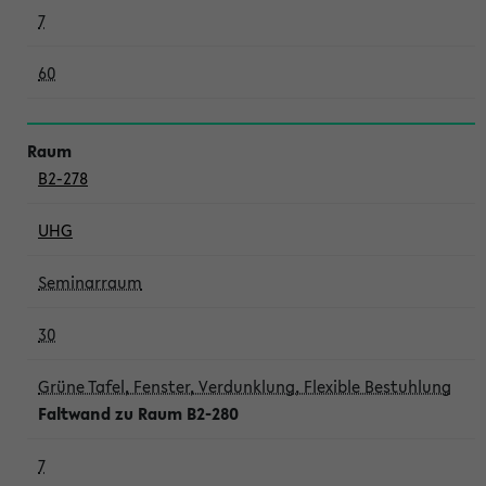
7
60
B2-278
UHG
Seminarraum
30
Grüne Tafel, Fenster, Verdunklung, Flexible Bestuhlung
Faltwand zu Raum B2-280
7