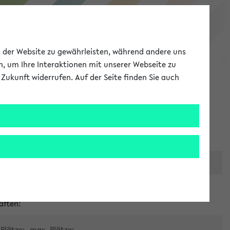
eKVV
ät der Website zu gewährleisten, während andere uns
h, um Ihre Interaktionen mit unserer Webseite zu
Zukunft widerrufen. Auf der Seite finden Sie auch
Meine Uni
EN
ANMELDEN
er zentralen Raumvergabe
aften:
Plätze:
max. Plätze: