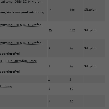
sstattung, DTEN D7, Mikrofon,
14
166
Sitzplan
nnen, Vorlesungsaufzeichnung
sstattung, DTEN D7, Mikrofon,
35
352
Sitzplan
sstattung, DTEN D7, Mikrofon,
9
76
Sitzplan
 barrierefrei
DTEN D7, Mikrofon, Feste
4
76
Sitzplan
 barrierefrei
1
1
stuhlung
3
60
3
87