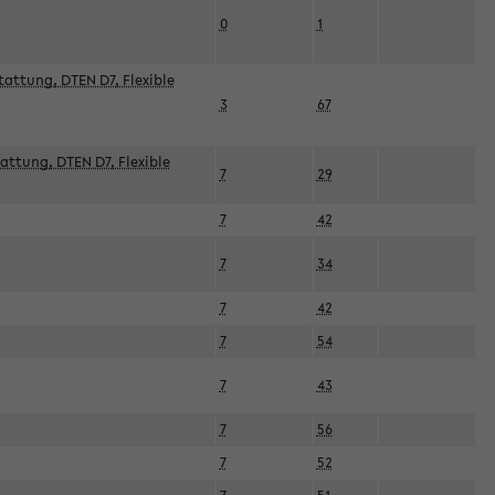
0
1
attung, DTEN D7, Flexible
3
67
attung, DTEN D7, Flexible
7
29
7
42
7
34
7
42
7
54
7
43
7
56
7
52