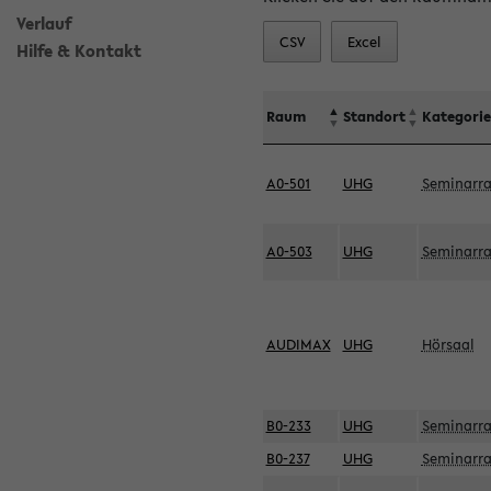
Verlauf
CSV
Excel
Hilfe & Kontakt
Raum
Standort
Kategorie
A0-501
UHG
Seminarr
A0-503
UHG
Seminarr
AUDIMAX
UHG
Hörsaal
B0-233
UHG
Seminarr
B0-237
UHG
Seminarr