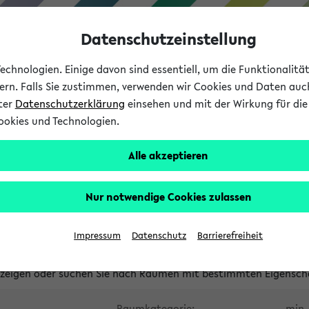
Datenschutzeinstellung
chnologien. Einige davon sind essentiell, um die Funktionalit
sern. Falls Sie zustimmen, verwenden wir Cookies und Daten auc
nter
Datenschutzerklärung
einsehen und mit der Wirkung für die 
ookies und Technologien.
Studium
Lehre
International
Alle akzeptieren
waltete Räume
Nur notwendige Cookies zulassen
tungsüberschneidungen
Raumüberschneidungen
Hinweise d
Impressum
Datenschutz
Barrierefreiheit
uni-bielefeld.de
anzeigen oder suchen Sie nach Räumen mit bestimmten Eigensch
Raumkategorie:
min. 