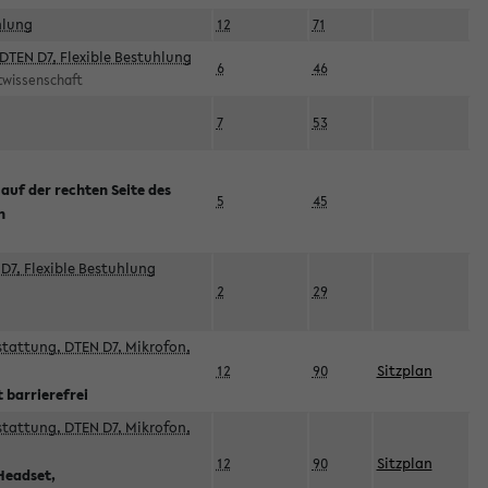
hlung
12
71
DTEN D7, Flexible Bestuhlung
6
46
rtwissenschaft
7
53
 auf der rechten Seite des
5
45
n
D7, Flexible Bestuhlung
2
29
sstattung, DTEN D7, Mikrofon,
12
90
Sitzplan
 barrierefrei
sstattung, DTEN D7, Mikrofon,
12
90
Sitzplan
Headset,