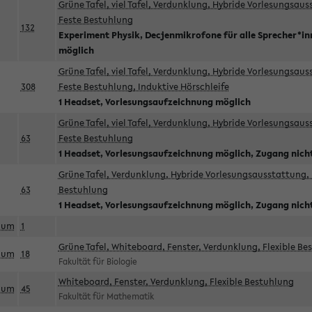
Grüne Tafel, viel Tafel, Verdunklung, Hybride Vorlesungsau
Feste Bestuhlung
132
Experiment Physik, Decjenmikrofone für alle Sprecher*i
möglich
Grüne Tafel, viel Tafel, Verdunklung, Hybride Vorlesungsau
308
Feste Bestuhlung, Induktive Hörschleife
1 Headset, Vorlesungsaufzeichnung möglich
Grüne Tafel, viel Tafel, Verdunklung, Hybride Vorlesungsau
63
Feste Bestuhlung
1 Headset, Vorlesungsaufzeichnung möglich, Zugang nicht
Grüne Tafel, Verdunklung, Hybride Vorlesungsausstattung, 
63
Bestuhlung
1 Headset, Vorlesungsaufzeichnung möglich, Zugang nicht
aum
1
Grüne Tafel, Whiteboard, Fenster, Verdunklung, Flexible Be
aum
18
Fakultät für Biologie
Whiteboard, Fenster, Verdunklung, Flexible Bestuhlung
aum
45
Fakultät für Mathematik