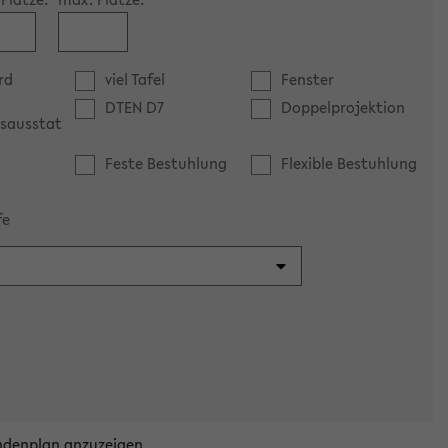
rd
viel Tafel
Fenster
DTEN D7
Doppelprojektion
sausstat
Feste Bestuhlung
Flexible Bestuhlung
fe
ndenplan anzuzeigen.