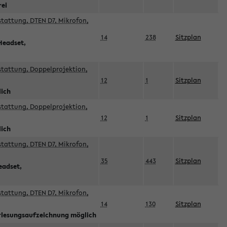
rei
sstattung, DTEN D7, Mikrofon,
14
238
Sitzplan
Headset,
sstattung, Doppelprojektion,
12
1
Sitzplan
lich
sstattung, Doppelprojektion,
12
1
Sitzplan
lich
sstattung, DTEN D7, Mikrofon,
35
443
Sitzplan
eadset,
sstattung, DTEN D7, Mikrofon,
14
130
Sitzplan
orlesungsaufzeichnung möglich