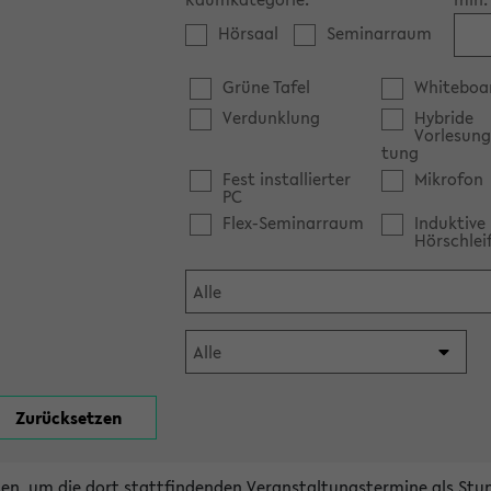
Hörsaal
Seminarraum
Grüne Tafel
Whiteboa
Verdunklung
Hybride
Vorlesung
tung
Fest installierter
Mikrofon
PC
Flex-Seminarraum
Induktive
Hörschlei
en, um die dort stattfindenden Veranstaltungstermine als Stu