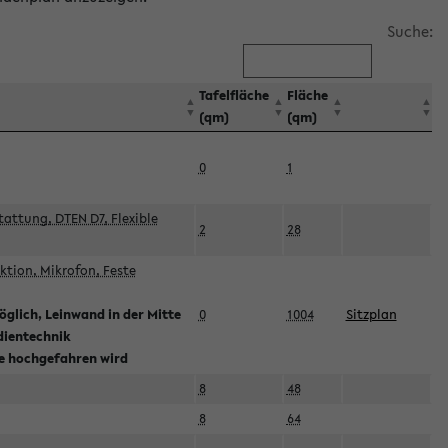
Suche:
Tafelfläche
Fläche
(qm)
(qm)
0
1
attung, DTEN D7, Flexible
2
28
tion, Mikrofon, Feste
glich, Leinwand in der Mitte
0
1004
Sitzplan
dientechnik
ie hochgefahren wird
8
48
8
64