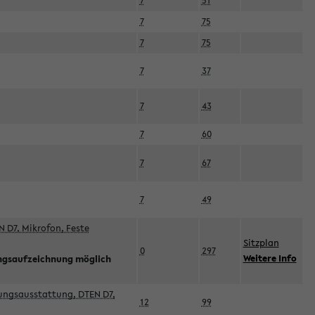
7
51
7
75
7
75
7
37
7
43
7
60
7
67
7
49
 D7, Mikrofon, Feste
Sitzplan
0
297
Weitere Info
ngsaufzeichnung möglich
esungsausstattung, DTEN D7,
12
99