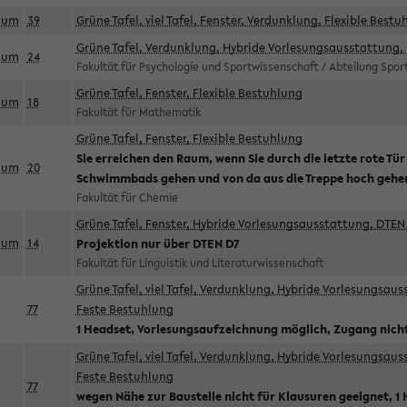
aum
39
Grüne Tafel, viel Tafel, Fenster, Verdunklung, Flexible Bestu
Grüne Tafel, Verdunklung, Hybride Vorlesungsausstattung, 
aum
24
Fakultät für Psychologie und Sportwissenschaft / Abteilung Spo
Grüne Tafel, Fenster, Flexible Bestuhlung
aum
18
Fakultät für Mathematik
Grüne Tafel, Fenster, Flexible Bestuhlung
Sie erreichen den Raum, wenn Sie durch die letzte rote Tür
aum
20
Schwimmbads gehen und von da aus die Treppe hoch gehe
Fakultät für Chemie
Grüne Tafel, Fenster, Hybride Vorlesungsausstattung, DTEN 
aum
14
Projektion nur über DTEN D7
Fakultät für Linguistik und Literaturwissenschaft
Grüne Tafel, viel Tafel, Verdunklung, Hybride Vorlesungsau
77
Feste Bestuhlung
1 Headset, Vorlesungsaufzeichnung möglich, Zugang nicht
Grüne Tafel, viel Tafel, Verdunklung, Hybride Vorlesungsau
Feste Bestuhlung
77
wegen Nähe zur Baustelle nicht für Klausuren geeignet, 1 