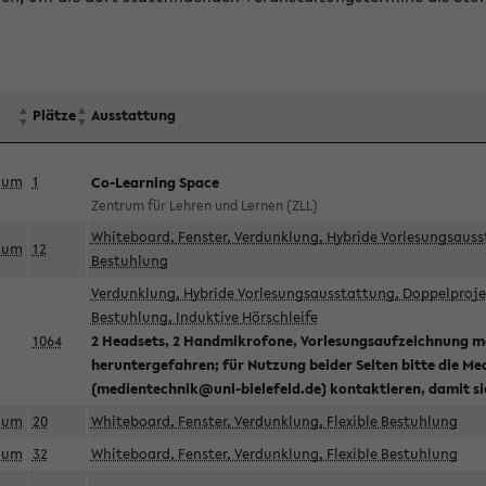
Plätze
Ausstattung
aum
1
Co-Learning Space
Zentrum für Lehren und Lernen (ZLL)
Whiteboard, Fenster, Verdunklung, Hybride Vorlesungsausst
aum
12
Bestuhlung
Verdunklung, Hybride Vorlesungsausstattung, Doppelprojek
Bestuhlung, Induktive Hörschleife
1064
2 Headsets, 2 Handmikrofone, Vorlesungsaufzeichnung mö
heruntergefahren; für Nutzung beider Seiten bitte die Me
(medientechnik@uni-bielefeld.de) kontaktieren, damit s
aum
20
Whiteboard, Fenster, Verdunklung, Flexible Bestuhlung
aum
32
Whiteboard, Fenster, Verdunklung, Flexible Bestuhlung