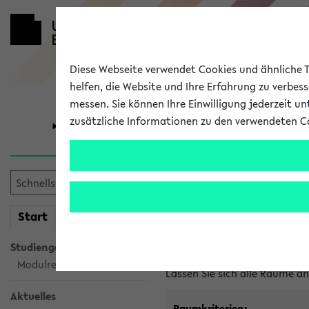
Diese Webseite verwendet Cookies und ähnliche Te
helfen, die Website und Ihre Erfahrung zu verbes
messen. Sie können Ihre Einwilligung jederzeit u
zusätzliche Informationen zu den verwendeten C
Universität
Forschung
Im eKVV ver
mein
Start
eKVV
Freie Räume und Veranstal
Studiengangsauswahl
Raumanfragen:
raumvergabe@
Modulrecherche
Lassen Sie sich alle Räume 
Aktuelles
Raumkriterien: