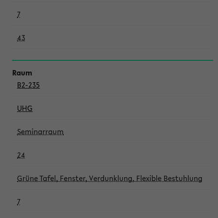
7
43
B2-235
UHG
Seminarraum
24
Grüne Tafel, Fenster, Verdunklung, Flexible Bestuhlung
7