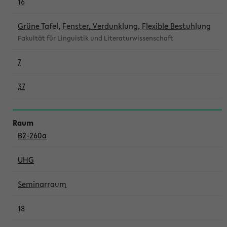
16
Grüne Tafel, Fenster, Verdunklung, Flexible Bestuhlung
Fakultät für Linguistik und Literaturwissenschaft
7
37
B2-260a
UHG
Seminarraum
18