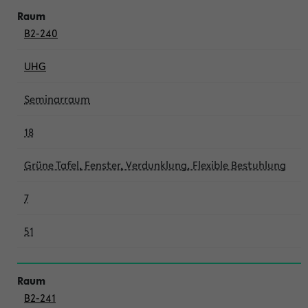
B2-240
UHG
Seminarraum
18
Grüne Tafel, Fenster, Verdunklung, Flexible Bestuhlung
7
51
B2-241