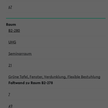
67
B2-280
UHG
Seminarraum
21
Grüne Tafel, Fenster, Verdunklung, Flexible Bestuhlung
Faltwand zu Raum B2-278
7
49