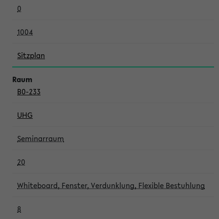
0
1004
Sitzplan
B0-233
UHG
Seminarraum
20
Whiteboard, Fenster, Verdunklung, Flexible Bestuhlung
8