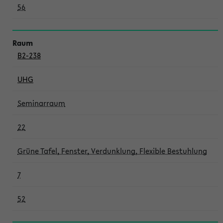
56
B2-238
UHG
Seminarraum
22
Grüne Tafel, Fenster, Verdunklung, Flexible Bestuhlung
7
52