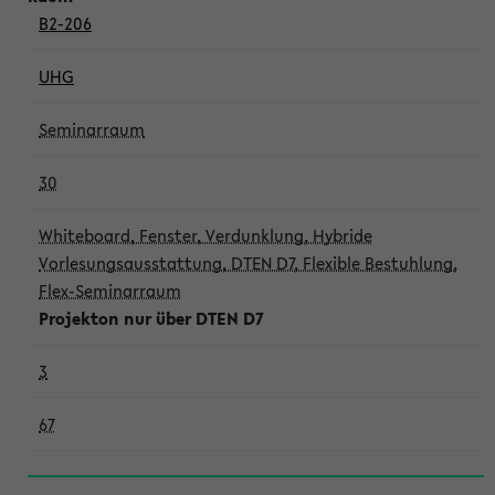
B2-206
UHG
Seminarraum
30
Whiteboard, Fenster, Verdunklung, Hybride
Vorlesungsausstattung, DTEN D7, Flexible Bestuhlung,
Flex-Seminarraum
Projekton nur über DTEN D7
3
67