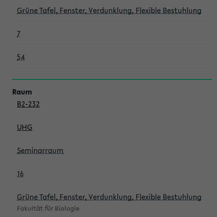
Grüne Tafel, Fenster, Verdunklung, Flexible Bestuhlung
7
54
B2-232
UHG
Seminarraum
16
Grüne Tafel, Fenster, Verdunklung, Flexible Bestuhlung
Fakultät für Biologie