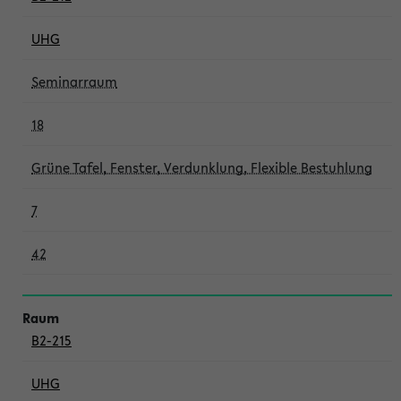
UHG
Seminarraum
18
Grüne Tafel, Fenster, Verdunklung, Flexible Bestuhlung
7
42
B2-215
UHG