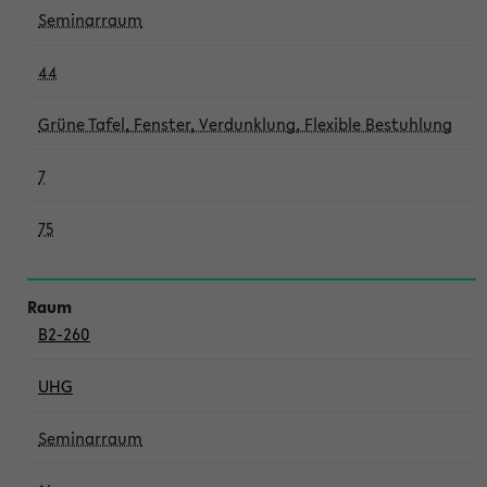
Seminarraum
44
Grüne Tafel, Fenster, Verdunklung, Flexible Bestuhlung
7
75
B2-260
UHG
Seminarraum