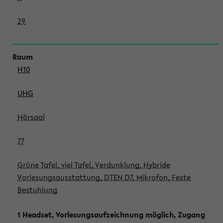
29
H10
UHG
Hörsaal
77
Grüne Tafel, viel Tafel, Verdunklung, Hybride
Vorlesungsausstattung, DTEN D7, Mikrofon, Feste
Bestuhlung
1 Headset, Vorlesungsaufzeichnung möglich, Zugang