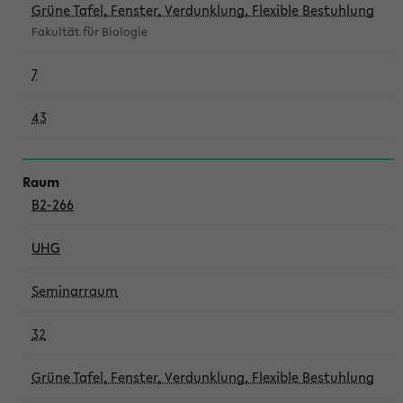
Grüne Tafel, Fenster, Verdunklung, Flexible Bestuhlung
Fakultät für Biologie
7
43
B2-266
UHG
Seminarraum
32
Grüne Tafel, Fenster, Verdunklung, Flexible Bestuhlung