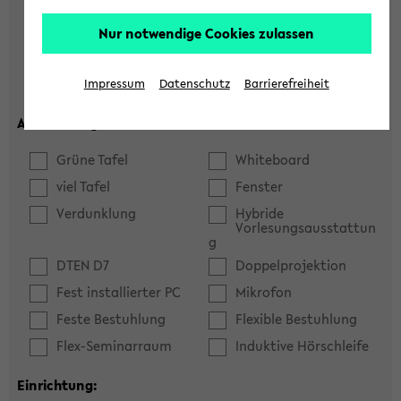
Hörsaal
Seminarraum
Nur notwendige Cookies zulassen
max. Plätze:
Impressum
Datenschutz
Barrierefreiheit
Ausstattung:
Grüne Tafel
Whiteboard
viel Tafel
Fenster
Verdunklung
Hybride
Vorlesungsausstattun
g
DTEN D7
Doppelprojektion
Fest installierter PC
Mikrofon
Feste Bestuhlung
Flexible Bestuhlung
Flex-Seminarraum
Induktive Hörschleife
Einrichtung: