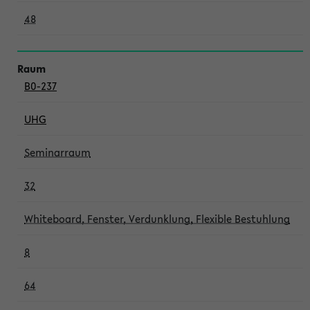
48
B0-237
UHG
Seminarraum
32
Whiteboard, Fenster, Verdunklung, Flexible Bestuhlung
8
64