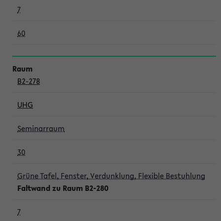
7
60
B2-278
UHG
Seminarraum
30
Grüne Tafel, Fenster, Verdunklung, Flexible Bestuhlung
Faltwand zu Raum B2-280
7