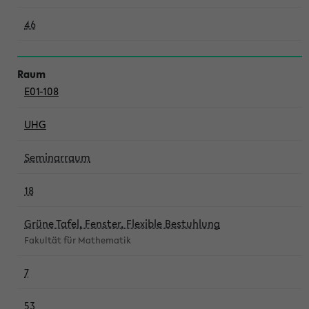
46
E01-108
UHG
Seminarraum
18
Grüne Tafel, Fenster, Flexible Bestuhlung
Fakultät für Mathematik
7
53