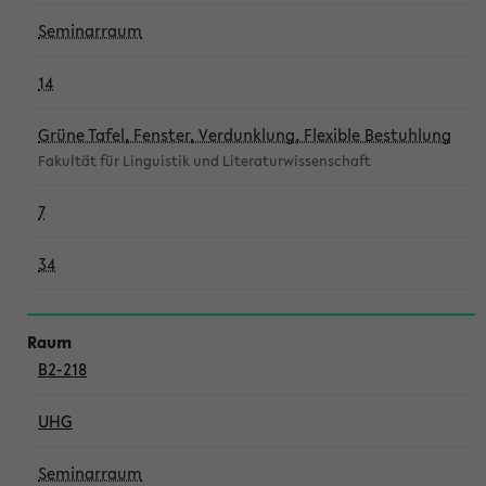
Seminarraum
14
Grüne Tafel, Fenster, Verdunklung, Flexible Bestuhlung
Fakultät für Linguistik und Literaturwissenschaft
7
34
B2-218
UHG
Seminarraum