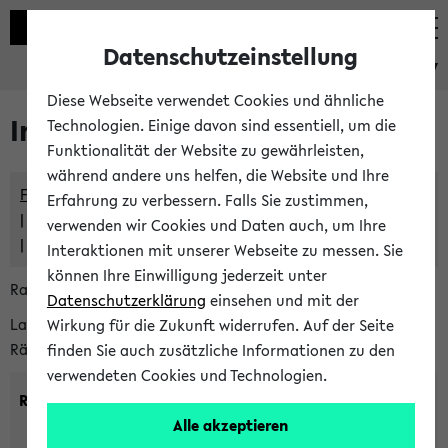
Datenschutzeinstellung
eKVV
Diese Webseite verwendet Cookies und ähnliche
Im eKVV verwaltete Räume
Technologien. Einige davon sind essentiell, um die
Funktionalität der Website zu gewährleisten,
während andere uns helfen, die Website und Ihre
Freie Räume und Veranstaltungsüberschneidungen
Erfahrung zu verbessern. Falls Sie zustimmen,
Raumüberschneidungen
verwenden wir Cookies und Daten auch, um Ihre
Hinweise der zentralen Raumvergabe
Interaktionen mit unserer Webseite zu messen. Sie
können Ihre Einwilligung jederzeit unter
Raumanfragen:
raumvergabe@uni-bielefeld.de
Datenschutzerklärung
einsehen und mit der
Lassen Sie sich alle Räume anzeigen oder suchen Sie nach
Wirkung für die Zukunft widerrufen. Auf der Seite
Räumen mit bestimmten Eigenschaften:
finden Sie auch zusätzliche Informationen zu den
verwendeten Cookies und Technologien.
Raumkriterien:
Alle akzeptieren
Raumkategorie:
min. Plätze: