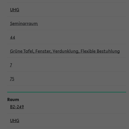
UHG
Seminarraum
44
Grüne Tafel, Fenster, Verdunklung, Flexible Bestuhlung
7
75
B2-249
UHG