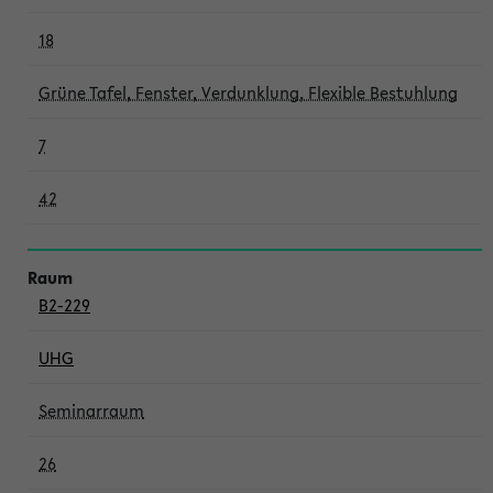
18
Grüne Tafel, Fenster, Verdunklung, Flexible Bestuhlung
7
42
B2-229
UHG
Seminarraum
26