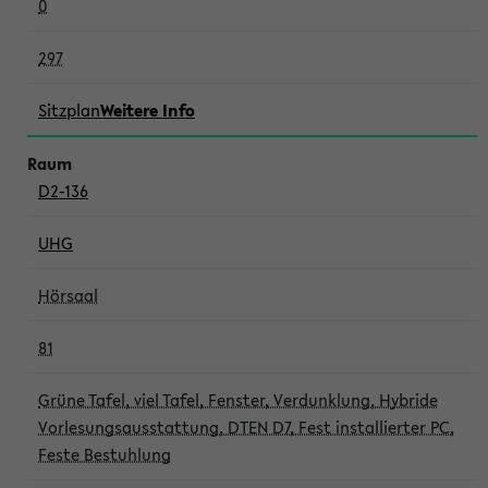
0
297
Sitzplan
Weitere Info
D2-136
UHG
Hörsaal
81
Grüne Tafel, viel Tafel, Fenster, Verdunklung, Hybride
Vorlesungsausstattung, DTEN D7, Fest installierter PC,
Feste Bestuhlung