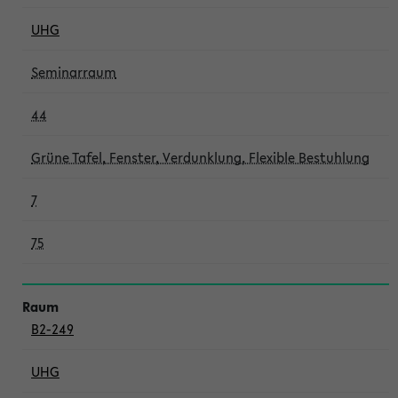
UHG
Seminarraum
44
Grüne Tafel, Fenster, Verdunklung, Flexible Bestuhlung
7
75
B2-249
UHG