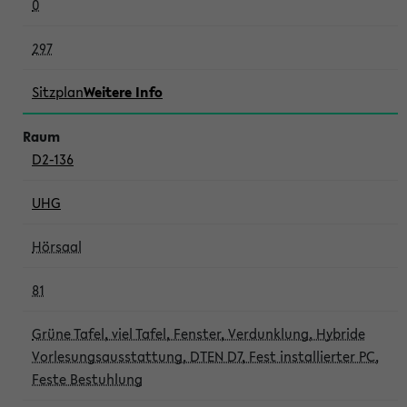
0
297
Sitzplan
Weitere Info
D2-136
UHG
Hörsaal
81
Grüne Tafel, viel Tafel, Fenster, Verdunklung, Hybride
Vorlesungsausstattung, DTEN D7, Fest installierter PC,
Feste Bestuhlung