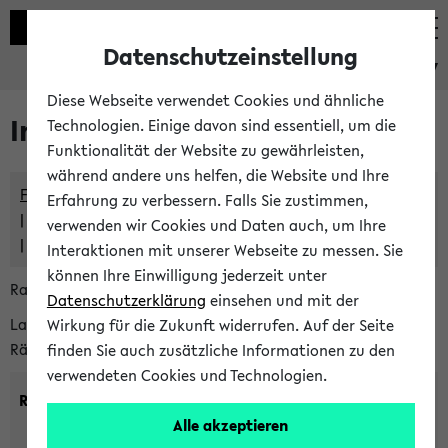
Datenschutzeinstellung
eKVV
Diese Webseite verwendet Cookies und ähnliche
Im eKVV verwaltete Räume
Technologien. Einige davon sind essentiell, um die
Funktionalität der Website zu gewährleisten,
während andere uns helfen, die Website und Ihre
Freie Räume und Veranstaltungsüberschneidungen
Erfahrung zu verbessern. Falls Sie zustimmen,
Raumüberschneidungen
verwenden wir Cookies und Daten auch, um Ihre
Hinweise der zentralen Raumvergabe
Interaktionen mit unserer Webseite zu messen. Sie
können Ihre Einwilligung jederzeit unter
Raumanfragen:
raumvergabe@uni-bielefeld.de
Datenschutzerklärung
einsehen und mit der
Lassen Sie sich alle Räume anzeigen oder suchen Sie nach
Wirkung für die Zukunft widerrufen. Auf der Seite
Räumen mit bestimmten Eigenschaften:
finden Sie auch zusätzliche Informationen zu den
verwendeten Cookies und Technologien.
Raumkriterien:
Alle akzeptieren
Raumkategorie:
min. Plätze: