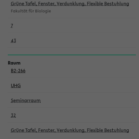
Grüne Tafel, Fenster, Verdunklung, Flexible Bestuhlung
Fakultät für Biologie
7
43
B2-266
UHG
Seminarraum
32
Grüne Tafel, Fenster, Verdunklung, Flexible Bestuhlung