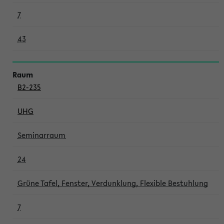
7
43
B2-235
UHG
Seminarraum
24
Grüne Tafel, Fenster, Verdunklung, Flexible Bestuhlung
7