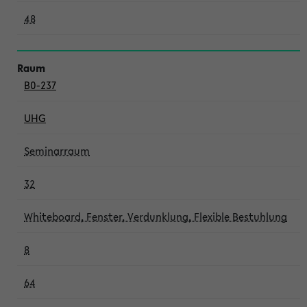
48
B0-237
UHG
Seminarraum
32
Whiteboard, Fenster, Verdunklung, Flexible Bestuhlung
8
64