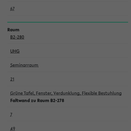
67
B2-280
UHG
Seminarraum
21
Grüne Tafel, Fenster, Verdunklung, Flexible Bestuhlung
Faltwand zu Raum B2-278
7
49