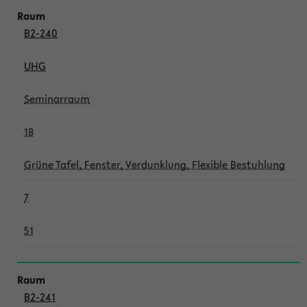
B2-240
UHG
Seminarraum
18
Grüne Tafel, Fenster, Verdunklung, Flexible Bestuhlung
7
51
B2-241