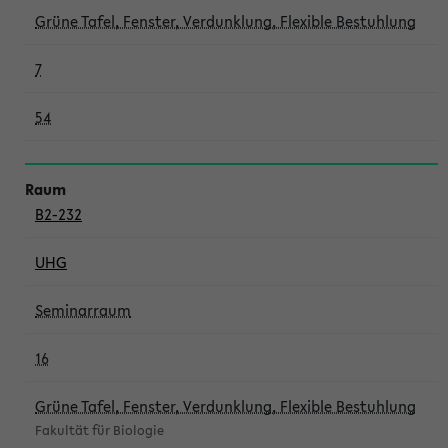
Grüne Tafel, Fenster, Verdunklung, Flexible Bestuhlung
7
54
B2-232
UHG
Seminarraum
16
Grüne Tafel, Fenster, Verdunklung, Flexible Bestuhlung
Fakultät für Biologie