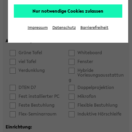
Hörsaal
Seminarraum
Nur notwendige Cookies zulassen
max. Plätze:
Impressum
Datenschutz
Barrierefreiheit
Ausstattung:
Grüne Tafel
Whiteboard
viel Tafel
Fenster
Verdunklung
Hybride
Vorlesungsausstattun
g
DTEN D7
Doppelprojektion
Fest installierter PC
Mikrofon
Feste Bestuhlung
Flexible Bestuhlung
Flex-Seminarraum
Induktive Hörschleife
Einrichtung: