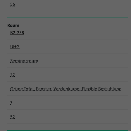
56
B2-238
UHG
Seminarraum
22
Grüne Tafel, Fenster, Verdunklung, Flexible Bestuhlung
7
52