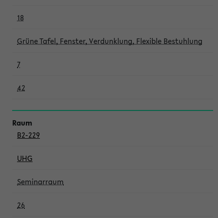
18
Grüne Tafel, Fenster, Verdunklung, Flexible Bestuhlung
7
42
B2-229
UHG
Seminarraum
26