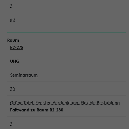
7
60
B2-278
UHG
Seminarraum
30
Grüne Tafel, Fenster, Verdunklung, Flexible Bestuhlung
Faltwand zu Raum B2-280
7