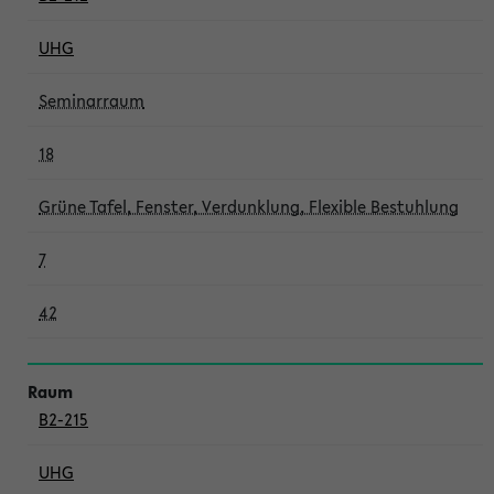
UHG
Seminarraum
18
Grüne Tafel, Fenster, Verdunklung, Flexible Bestuhlung
7
42
B2-215
UHG