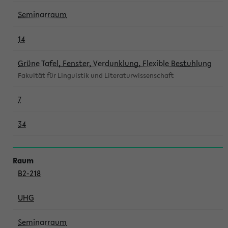
Seminarraum
14
Grüne Tafel, Fenster, Verdunklung, Flexible Bestuhlung
Fakultät für Linguistik und Literaturwissenschaft
7
34
B2-218
UHG
Seminarraum