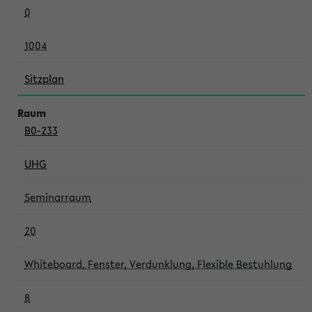
0
1004
Sitzplan
B0-233
UHG
Seminarraum
20
Whiteboard, Fenster, Verdunklung, Flexible Bestuhlung
8