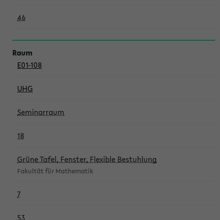
46
E01-108
UHG
Seminarraum
18
Grüne Tafel, Fenster, Flexible Bestuhlung
Fakultät für Mathematik
7
53