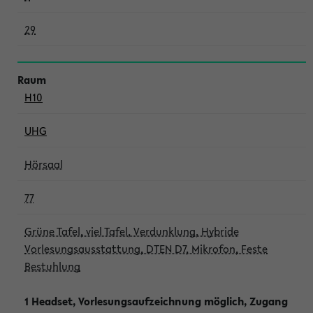
29
H10
UHG
Hörsaal
77
Grüne Tafel, viel Tafel, Verdunklung, Hybride
Vorlesungsausstattung, DTEN D7, Mikrofon, Feste
Bestuhlung
1 Headset, Vorlesungsaufzeichnung möglich, Zugang