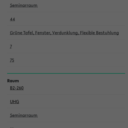
Seminarraum
44
Grüne Tafel, Fenster, Verdunklung, Flexible Bestuhlung
7
75
B2-260
UHG
Seminarraum