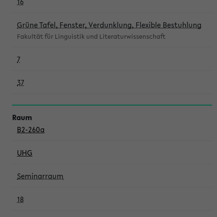
16
Grüne Tafel, Fenster, Verdunklung, Flexible Bestuhlung
Fakultät für Linguistik und Literaturwissenschaft
7
37
B2-260a
UHG
Seminarraum
18