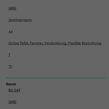
UHG
Seminarraum
44
Grüne Tafel, Fenster, Verdunklung, Flexible Bestuhlung
7
75
B2-249
UHG