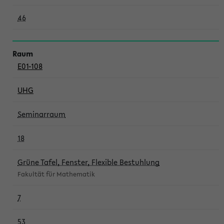
46
E01-108
UHG
Seminarraum
18
Grüne Tafel, Fenster, Flexible Bestuhlung
Fakultät für Mathematik
7
53