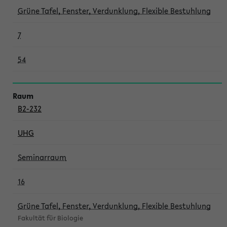
Grüne Tafel, Fenster, Verdunklung, Flexible Bestuhlung
7
54
B2-232
UHG
Seminarraum
16
Grüne Tafel, Fenster, Verdunklung, Flexible Bestuhlung
Fakultät für Biologie