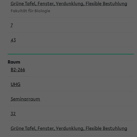
Grüne Tafel, Fenster, Verdunklung, Flexible Bestuhlung
Fakultät für Biologie
7
43
B2-266
UHG
Seminarraum
32
Grüne Tafel, Fenster, Verdunklung, Flexible Bestuhlung