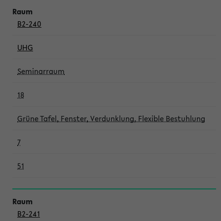
B2-240
UHG
Seminarraum
18
Grüne Tafel, Fenster, Verdunklung, Flexible Bestuhlung
7
51
B2-241