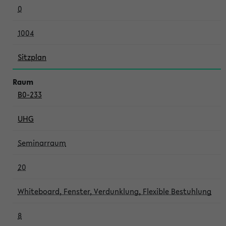
0
1004
Sitzplan
B0-233
UHG
Seminarraum
20
Whiteboard, Fenster, Verdunklung, Flexible Bestuhlung
8