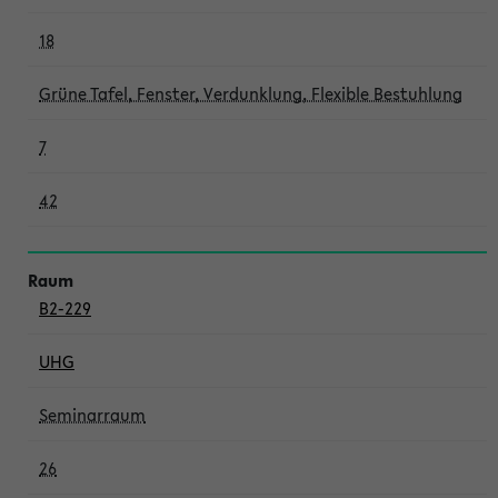
18
Grüne Tafel, Fenster, Verdunklung, Flexible Bestuhlung
7
42
B2-229
UHG
Seminarraum
26