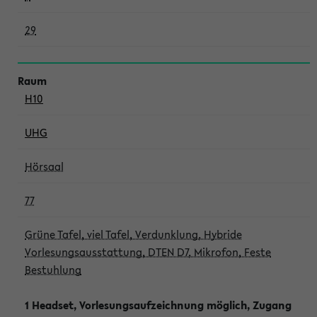
29
H10
UHG
Hörsaal
77
Grüne Tafel, viel Tafel, Verdunklung, Hybride
Vorlesungsausstattung, DTEN D7, Mikrofon, Feste
Bestuhlung
1 Headset, Vorlesungsaufzeichnung möglich, Zugang