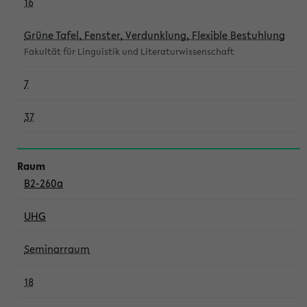
16
Grüne Tafel, Fenster, Verdunklung, Flexible Bestuhlung
Fakultät für Linguistik und Literaturwissenschaft
7
37
B2-260a
UHG
Seminarraum
18