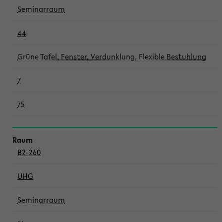
Seminarraum
44
Grüne Tafel, Fenster, Verdunklung, Flexible Bestuhlung
7
75
B2-260
UHG
Seminarraum