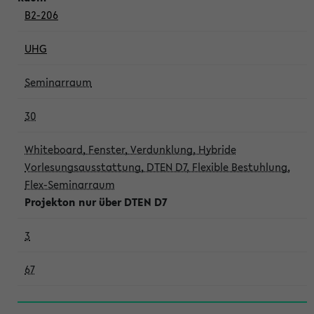
B2-206
UHG
Seminarraum
30
Whiteboard, Fenster, Verdunklung, Hybride
Vorlesungsausstattung, DTEN D7, Flexible Bestuhlung,
Flex-Seminarraum
Projekton nur über DTEN D7
3
67