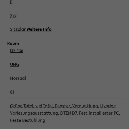
0
297
Sitzplan
Weitere Info
D2-136
UHG
Hörsaal
81
Grüne Tafel, viel Tafel, Fenster, Verdunklung, Hybride
Vorlesungsausstattung, DTEN D7, Fest installierter PC,
Feste Bestuhlung