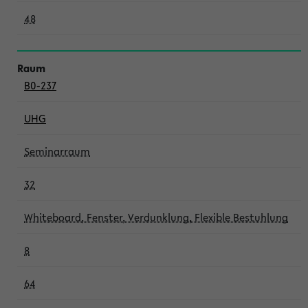
48
B0-237
UHG
Seminarraum
32
Whiteboard, Fenster, Verdunklung, Flexible Bestuhlung
8
64