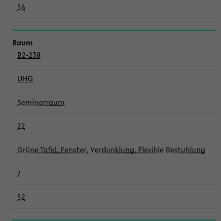
56
B2-238
UHG
Seminarraum
22
Grüne Tafel, Fenster, Verdunklung, Flexible Bestuhlung
7
52