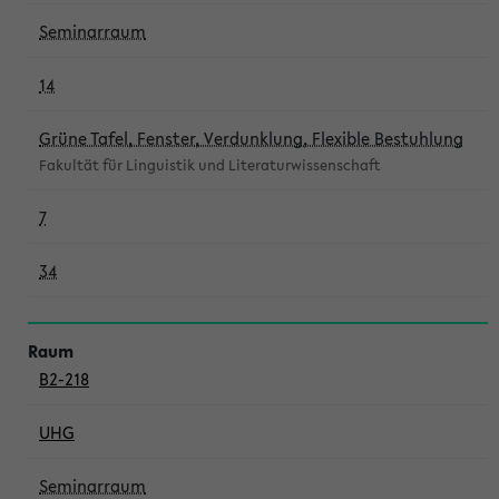
Seminarraum
14
Grüne Tafel, Fenster, Verdunklung, Flexible Bestuhlung
Fakultät für Linguistik und Literaturwissenschaft
7
34
B2-218
UHG
Seminarraum