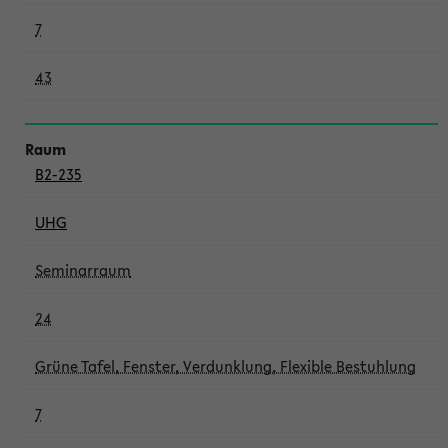
7
43
B2-235
UHG
Seminarraum
24
Grüne Tafel, Fenster, Verdunklung, Flexible Bestuhlung
7