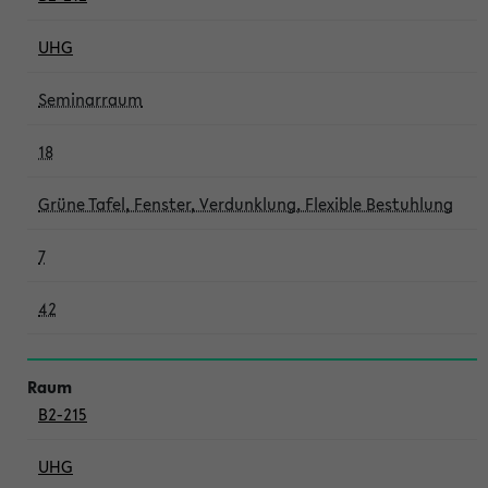
UHG
Seminarraum
18
Grüne Tafel, Fenster, Verdunklung, Flexible Bestuhlung
7
42
B2-215
UHG