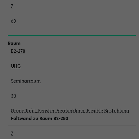
7
60
B2-278
UHG
Seminarraum
30
Grüne Tafel, Fenster, Verdunklung, Flexible Bestuhlung
Faltwand zu Raum B2-280
7