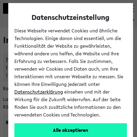
Datenschutzeinstellung
eKVV
Diese Webseite verwendet Cookies und ähnliche
Im eKVV verwaltete Räume
Technologien. Einige davon sind essentiell, um die
Funktionalität der Website zu gewährleisten,
während andere uns helfen, die Website und Ihre
Freie Räume und Veranstaltungsüberschneidungen
Erfahrung zu verbessern. Falls Sie zustimmen,
Raumüberschneidungen
verwenden wir Cookies und Daten auch, um Ihre
Hinweise der zentralen Raumvergabe
Interaktionen mit unserer Webseite zu messen. Sie
können Ihre Einwilligung jederzeit unter
Raumanfragen:
raumvergabe@uni-bielefeld.de
Datenschutzerklärung
einsehen und mit der
Lassen Sie sich alle Räume anzeigen oder suchen Sie nach
Wirkung für die Zukunft widerrufen. Auf der Seite
Räumen mit bestimmten Eigenschaften:
finden Sie auch zusätzliche Informationen zu den
verwendeten Cookies und Technologien.
Raumkriterien:
Alle akzeptieren
Raumkategorie:
min. Plätze: