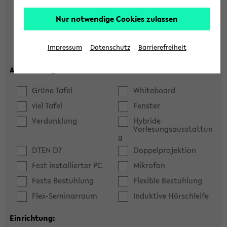
Hörsaal
Seminarraum
Nur notwendige Cookies zulassen
max. Plätze:
Impressum
Datenschutz
Barrierefreiheit
Ausstattung:
Grüne Tafel
Whiteboard
viel Tafel
Fenster
Verdunklung
Hybride
Vorlesungsausstattun
g
DTEN D7
Doppelprojektion
Fest installierter PC
Mikrofon
Feste Bestuhlung
Flexible Bestuhlung
Flex-Seminarraum
Induktive Hörschleife
Einrichtung: