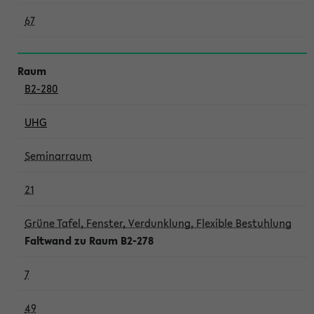
67
B2-280
UHG
Seminarraum
21
Grüne Tafel, Fenster, Verdunklung, Flexible Bestuhlung
Faltwand zu Raum B2-278
7
49