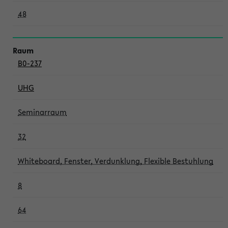
48
B0-237
UHG
Seminarraum
32
Whiteboard, Fenster, Verdunklung, Flexible Bestuhlung
8
64