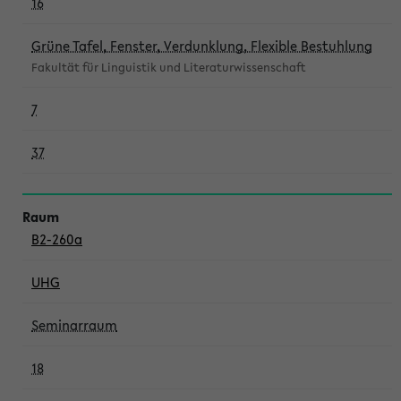
16
Grüne Tafel, Fenster, Verdunklung, Flexible Bestuhlung
Fakultät für Linguistik und Literaturwissenschaft
7
37
B2-260a
UHG
Seminarraum
18