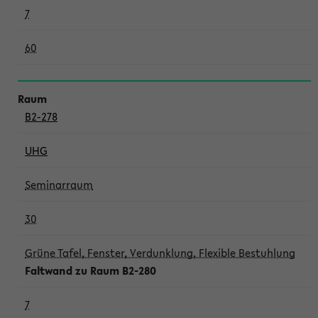
7
60
B2-278
UHG
Seminarraum
30
Grüne Tafel, Fenster, Verdunklung, Flexible Bestuhlung
Faltwand zu Raum B2-280
7