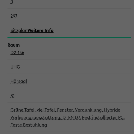
0
297
Sitzplan
Weitere Info
D2-136
UHG
Hörsaal
81
Grüne Tafel, viel Tafel, Fenster, Verdunklung, Hybride
Vorlesungsausstattung, DTEN D7, Fest installierter PC,
Feste Bestuhlung