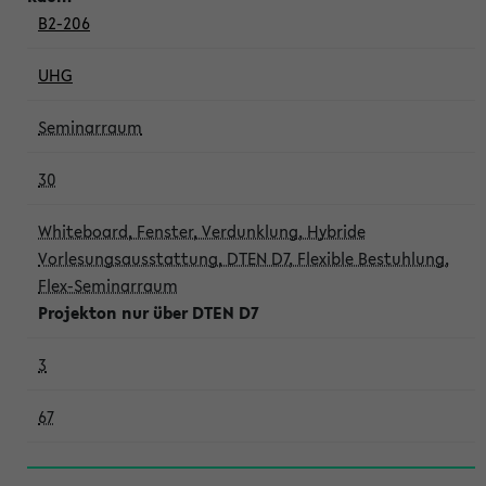
B2-206
UHG
Seminarraum
30
Whiteboard, Fenster, Verdunklung, Hybride
Vorlesungsausstattung, DTEN D7, Flexible Bestuhlung,
Flex-Seminarraum
Projekton nur über DTEN D7
3
67