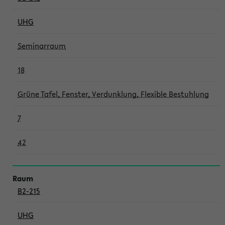
UHG
Seminarraum
18
Grüne Tafel, Fenster, Verdunklung, Flexible Bestuhlung
7
42
B2-215
UHG