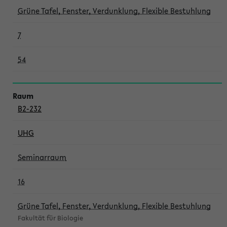
Grüne Tafel, Fenster, Verdunklung, Flexible Bestuhlung
7
54
B2-232
UHG
Seminarraum
16
Grüne Tafel, Fenster, Verdunklung, Flexible Bestuhlung
Fakultät für Biologie