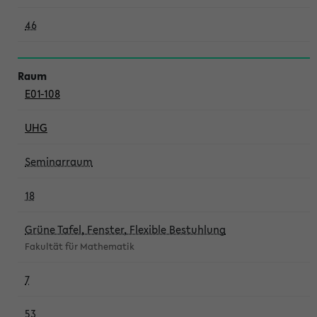
46
E01-108
UHG
Seminarraum
18
Grüne Tafel, Fenster, Flexible Bestuhlung
Fakultät für Mathematik
7
53