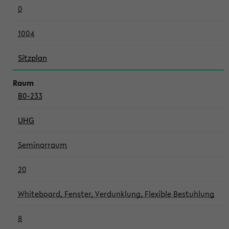
0
1004
Sitzplan
B0-233
UHG
Seminarraum
20
Whiteboard, Fenster, Verdunklung, Flexible Bestuhlung
8