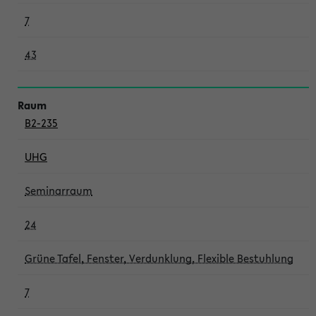
7
43
B2-235
UHG
Seminarraum
24
Grüne Tafel, Fenster, Verdunklung, Flexible Bestuhlung
7