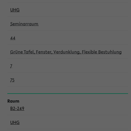
UHG
Seminarraum
44
Grüne Tafel, Fenster, Verdunklung, Flexible Bestuhlung
7
75
B2-249
UHG