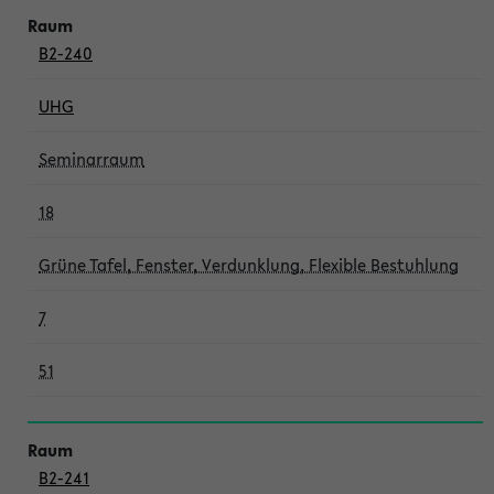
B2-240
UHG
Seminarraum
18
Grüne Tafel, Fenster, Verdunklung, Flexible Bestuhlung
7
51
B2-241