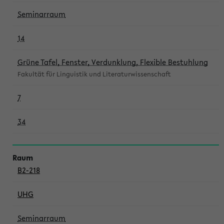
Seminarraum
14
Grüne Tafel, Fenster, Verdunklung, Flexible Bestuhlung
Fakultät für Linguistik und Literaturwissenschaft
7
34
B2-218
UHG
Seminarraum