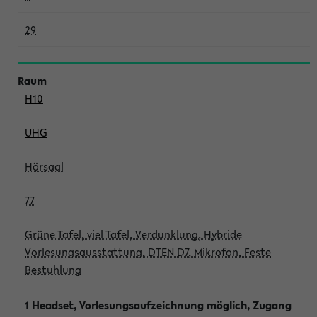
29
H10
UHG
Hörsaal
77
Grüne Tafel, viel Tafel, Verdunklung, Hybride
Vorlesungsausstattung, DTEN D7, Mikrofon, Feste
Bestuhlung
1 Headset, Vorlesungsaufzeichnung möglich, Zugang