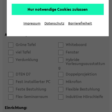
Hörsaal
Seminarraum
Nur notwendige Cookies zulassen
max. Plätze:
Impressum
Datenschutz
Barrierefreiheit
Ausstattung:
Grüne Tafel
Whiteboard
viel Tafel
Fenster
Verdunklung
Hybride
Vorlesungsausstattun
g
DTEN D7
Doppelprojektion
Fest installierter PC
Mikrofon
Feste Bestuhlung
Flexible Bestuhlung
Flex-Seminarraum
Induktive Hörschleife
Einrichtung: