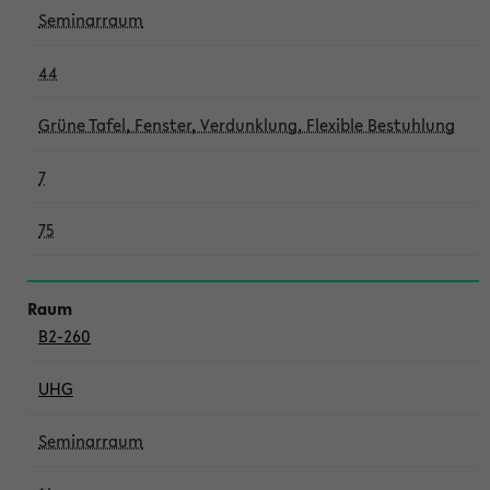
Seminarraum
44
Grüne Tafel, Fenster, Verdunklung, Flexible Bestuhlung
7
75
B2-260
UHG
Seminarraum