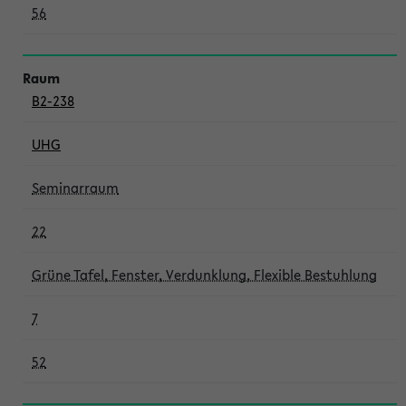
56
B2-238
UHG
Seminarraum
22
Grüne Tafel, Fenster, Verdunklung, Flexible Bestuhlung
7
52