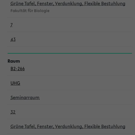
Grüne Tafel, Fenster, Verdunklung, Flexible Bestuhlung
Fakultät für Biologie
7
43
B2-266
UHG
Seminarraum
32
Grüne Tafel, Fenster, Verdunklung, Flexible Bestuhlung