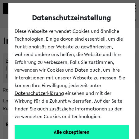
Datenschutzeinstellung
eKVV
Diese Webseite verwendet Cookies und ähnliche
Im eKVV verwaltete Räume
Technologien. Einige davon sind essentiell, um die
Funktionalität der Website zu gewährleisten,
während andere uns helfen, die Website und Ihre
Freie Räume und Veranstaltungsüberschneidungen
Erfahrung zu verbessern. Falls Sie zustimmen,
Raumüberschneidungen
verwenden wir Cookies und Daten auch, um Ihre
Hinweise der zentralen Raumvergabe
Interaktionen mit unserer Webseite zu messen. Sie
können Ihre Einwilligung jederzeit unter
Raumanfragen:
raumvergabe@uni-bielefeld.de
Datenschutzerklärung
einsehen und mit der
Lassen Sie sich alle Räume anzeigen oder suchen Sie nach
Wirkung für die Zukunft widerrufen. Auf der Seite
Räumen mit bestimmten Eigenschaften:
finden Sie auch zusätzliche Informationen zu den
verwendeten Cookies und Technologien.
Raumkriterien:
Alle akzeptieren
Raumkategorie:
min. Plätze: