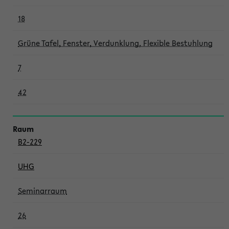
18
Grüne Tafel, Fenster, Verdunklung, Flexible Bestuhlung
7
42
B2-229
UHG
Seminarraum
26