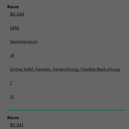
B2-240
UHG
Seminarraum
18
Grüne Tafel, Fenster, Verdunklung, Flexible Bestuhlung
7
51
B2-241