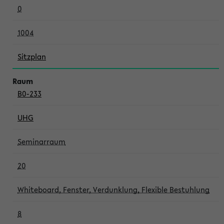
0
1004
Sitzplan
B0-233
UHG
Seminarraum
20
Whiteboard, Fenster, Verdunklung, Flexible Bestuhlung
8