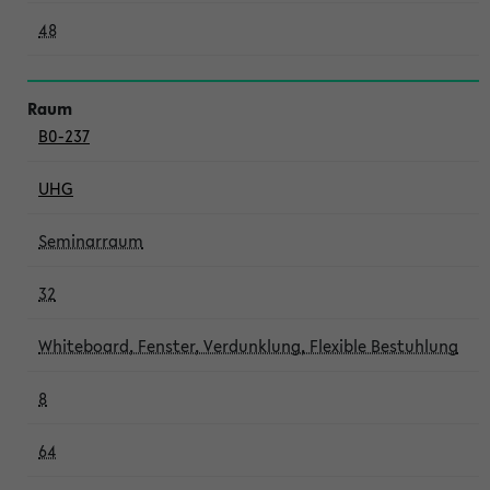
48
B0-237
UHG
Seminarraum
32
Whiteboard, Fenster, Verdunklung, Flexible Bestuhlung
8
64