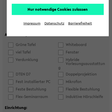
Hörsaal
Seminarraum
Nur notwendige Cookies zulassen
max. Plätze:
Impressum
Datenschutz
Barrierefreiheit
Ausstattung:
Grüne Tafel
Whiteboard
viel Tafel
Fenster
Verdunklung
Hybride
Vorlesungsausstattun
g
DTEN D7
Doppelprojektion
Fest installierter PC
Mikrofon
Feste Bestuhlung
Flexible Bestuhlung
Flex-Seminarraum
Induktive Hörschleife
Einrichtung: