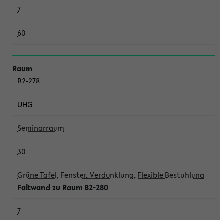
7
60
B2-278
UHG
Seminarraum
30
Grüne Tafel, Fenster, Verdunklung, Flexible Bestuhlung
Faltwand zu Raum B2-280
7