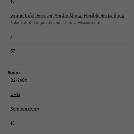
16
Grüne Tafel, Fenster, Verdunklung, Flexible Bestuhlung
Fakultät für Linguistik und Literaturwissenschaft
7
37
B2-260a
UHG
Seminarraum
18