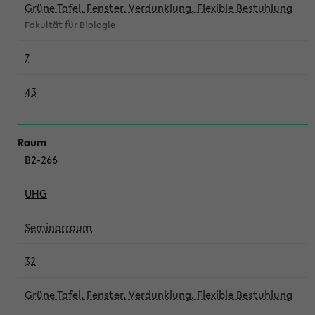
Grüne Tafel, Fenster, Verdunklung, Flexible Bestuhlung
Fakultät für Biologie
7
43
B2-266
UHG
Seminarraum
32
Grüne Tafel, Fenster, Verdunklung, Flexible Bestuhlung