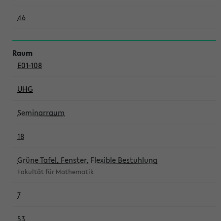
46
E01-108
UHG
Seminarraum
18
Grüne Tafel, Fenster, Flexible Bestuhlung
Fakultät für Mathematik
7
53