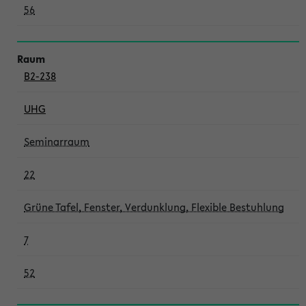
56
B2-238
UHG
Seminarraum
22
Grüne Tafel, Fenster, Verdunklung, Flexible Bestuhlung
7
52