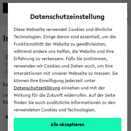
Datenschutzeinstellung
eKVV
Diese Webseite verwendet Cookies und ähnliche
Im eKVV verwaltete Räume
Technologien. Einige davon sind essentiell, um die
Funktionalität der Website zu gewährleisten,
während andere uns helfen, die Website und Ihre
Freie Räume und Veranstaltungsüberschneidungen
Erfahrung zu verbessern. Falls Sie zustimmen,
Raumüberschneidungen
verwenden wir Cookies und Daten auch, um Ihre
Hinweise der zentralen Raumvergabe
Interaktionen mit unserer Webseite zu messen. Sie
können Ihre Einwilligung jederzeit unter
Raumanfragen:
raumvergabe@uni-bielefeld.de
Datenschutzerklärung
einsehen und mit der
Lassen Sie sich alle Räume anzeigen oder suchen Sie nach
Wirkung für die Zukunft widerrufen. Auf der Seite
Räumen mit bestimmten Eigenschaften:
finden Sie auch zusätzliche Informationen zu den
verwendeten Cookies und Technologien.
Raumkriterien:
Alle akzeptieren
Raumkategorie:
min. Plätze: