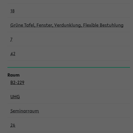
18
Grüne Tafel, Fenster, Verdunklung, Flexible Bestuhlung
7
42
B2-229
UHG
Seminarraum
26