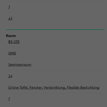
7
43
B2-235
UHG
Seminarraum
24
Grüne Tafel, Fenster, Verdunklung, Flexible Bestuhlung
7