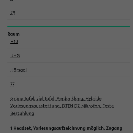
29
H10
UHG
Hörsaal
77
Grüne Tafel, viel Tafel, Verdunklung, Hybride
Vorlesungsausstattung, DTEN D7, Mikrofon, Feste
Bestuhlung
1 Headset, Vorlesungsaufzeichnung möglich, Zugang