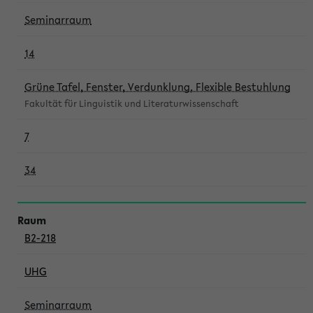
Seminarraum
14
Grüne Tafel, Fenster, Verdunklung, Flexible Bestuhlung
Fakultät für Linguistik und Literaturwissenschaft
7
34
B2-218
UHG
Seminarraum