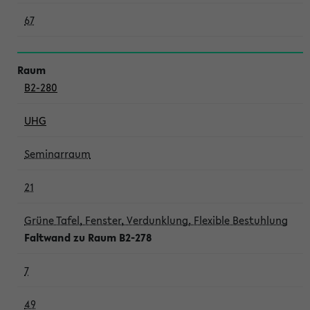
67
B2-280
UHG
Seminarraum
21
Grüne Tafel, Fenster, Verdunklung, Flexible Bestuhlung
Faltwand zu Raum B2-278
7
49