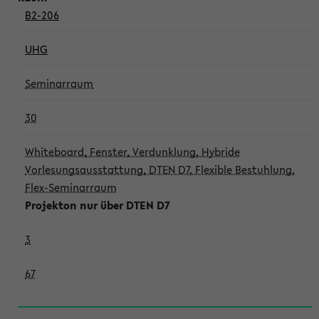
B2-206
UHG
Seminarraum
30
Whiteboard, Fenster, Verdunklung, Hybride
Vorlesungsausstattung, DTEN D7, Flexible Bestuhlung,
Flex-Seminarraum
Projekton nur über DTEN D7
3
67