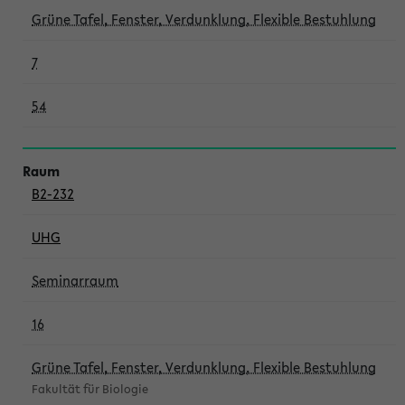
Grüne Tafel, Fenster, Verdunklung, Flexible Bestuhlung
7
54
B2-232
UHG
Seminarraum
16
Grüne Tafel, Fenster, Verdunklung, Flexible Bestuhlung
Fakultät für Biologie