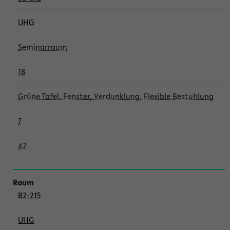
UHG
Seminarraum
18
Grüne Tafel, Fenster, Verdunklung, Flexible Bestuhlung
7
42
B2-215
UHG