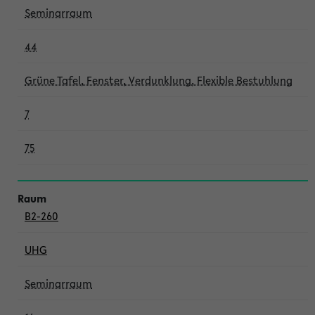
Seminarraum
44
Grüne Tafel, Fenster, Verdunklung, Flexible Bestuhlung
7
75
B2-260
UHG
Seminarraum