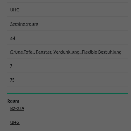
UHG
Seminarraum
44
Grüne Tafel, Fenster, Verdunklung, Flexible Bestuhlung
7
75
B2-249
UHG