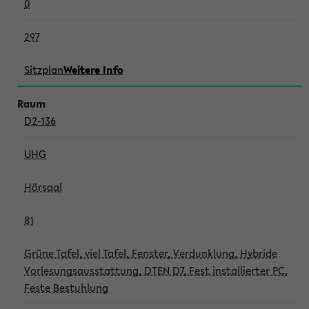
0
297
Sitzplan
Weitere Info
D2-136
UHG
Hörsaal
81
Grüne Tafel, viel Tafel, Fenster, Verdunklung, Hybride
Vorlesungsausstattung, DTEN D7, Fest installierter PC,
Feste Bestuhlung