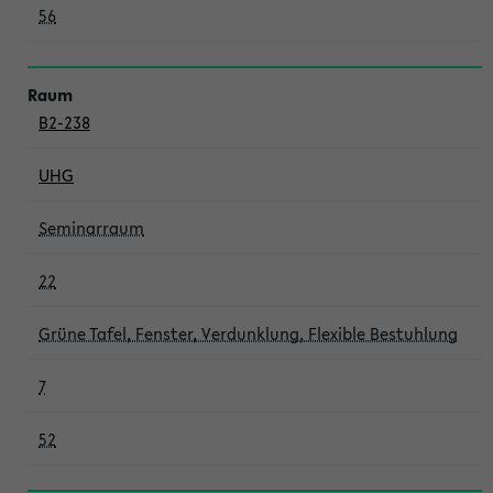
56
B2-238
UHG
Seminarraum
22
Grüne Tafel, Fenster, Verdunklung, Flexible Bestuhlung
7
52