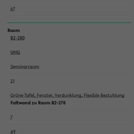
67
B2-280
UHG
Seminarraum
21
Grüne Tafel, Fenster, Verdunklung, Flexible Bestuhlung
Faltwand zu Raum B2-278
7
49