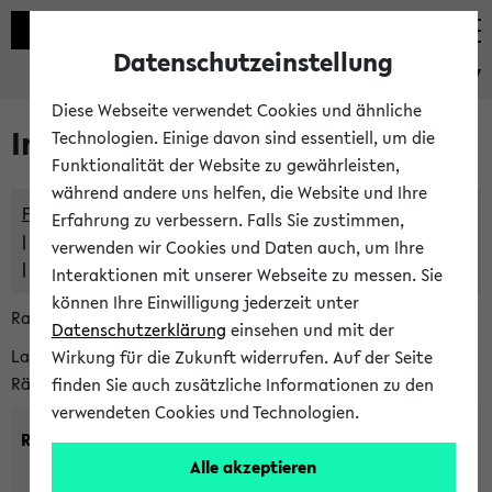
Datenschutzeinstellung
eKVV
Diese Webseite verwendet Cookies und ähnliche
Im eKVV verwaltete Räume
Technologien. Einige davon sind essentiell, um die
Funktionalität der Website zu gewährleisten,
während andere uns helfen, die Website und Ihre
Freie Räume und Veranstaltungsüberschneidungen
Erfahrung zu verbessern. Falls Sie zustimmen,
Raumüberschneidungen
verwenden wir Cookies und Daten auch, um Ihre
Hinweise der zentralen Raumvergabe
Interaktionen mit unserer Webseite zu messen. Sie
können Ihre Einwilligung jederzeit unter
Raumanfragen:
raumvergabe@uni-bielefeld.de
Datenschutzerklärung
einsehen und mit der
Lassen Sie sich alle Räume anzeigen oder suchen Sie nach
Wirkung für die Zukunft widerrufen. Auf der Seite
Räumen mit bestimmten Eigenschaften:
finden Sie auch zusätzliche Informationen zu den
verwendeten Cookies und Technologien.
Raumkriterien:
Alle akzeptieren
Raumkategorie:
min. Plätze: