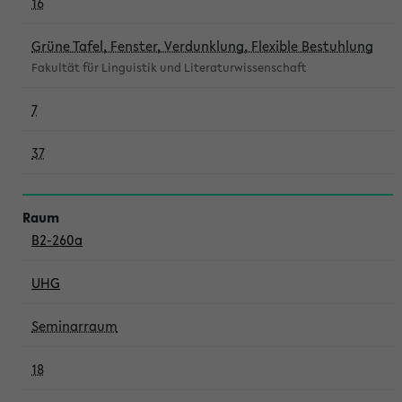
16
Grüne Tafel, Fenster, Verdunklung, Flexible Bestuhlung
Fakultät für Linguistik und Literaturwissenschaft
7
37
B2-260a
UHG
Seminarraum
18