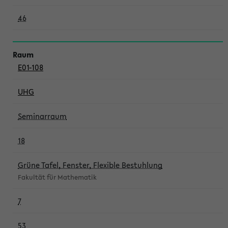
46
E01-108
UHG
Seminarraum
18
Grüne Tafel, Fenster, Flexible Bestuhlung
Fakultät für Mathematik
7
53