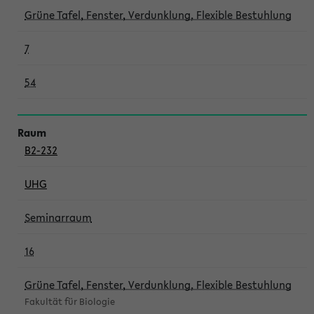
Grüne Tafel, Fenster, Verdunklung, Flexible Bestuhlung
7
54
B2-232
UHG
Seminarraum
16
Grüne Tafel, Fenster, Verdunklung, Flexible Bestuhlung
Fakultät für Biologie