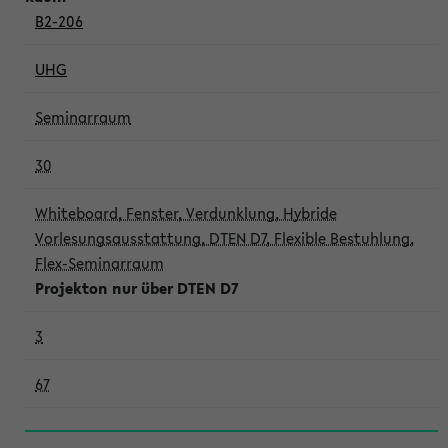
B2-206
UHG
Seminarraum
30
Whiteboard, Fenster, Verdunklung, Hybride
Vorlesungsausstattung, DTEN D7, Flexible Bestuhlung,
Flex-Seminarraum
Projekton nur über DTEN D7
3
67