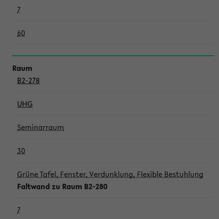
7
60
B2-278
UHG
Seminarraum
30
Grüne Tafel, Fenster, Verdunklung, Flexible Bestuhlung
Faltwand zu Raum B2-280
7