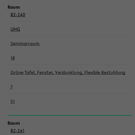
B2-240
UHG
Seminarraum
18
Grüne Tafel, Fenster, Verdunklung, Flexible Bestuhlung
7
51
B2-241