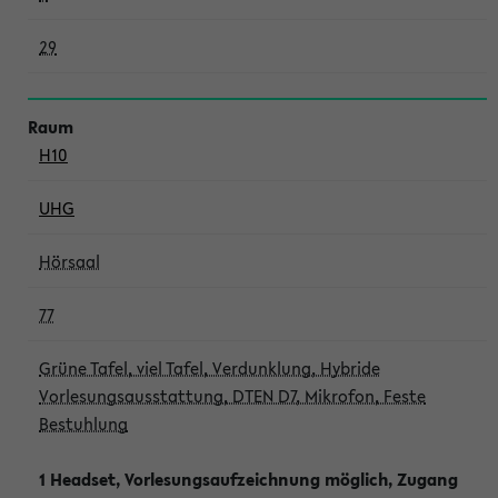
29
H10
UHG
Hörsaal
77
Grüne Tafel, viel Tafel, Verdunklung, Hybride
Vorlesungsausstattung, DTEN D7, Mikrofon, Feste
Bestuhlung
1 Headset, Vorlesungsaufzeichnung möglich, Zugang