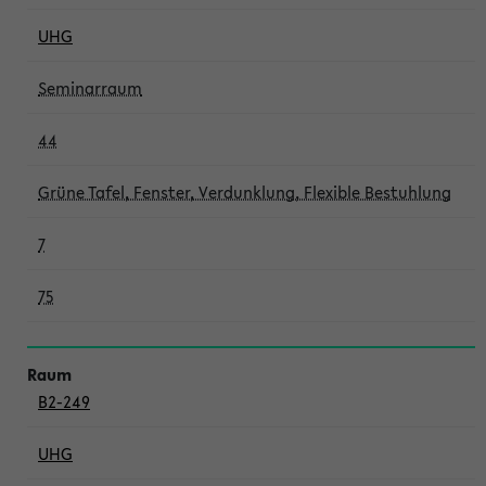
UHG
Seminarraum
44
Grüne Tafel, Fenster, Verdunklung, Flexible Bestuhlung
7
75
B2-249
UHG