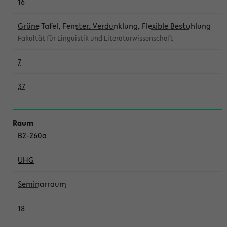
16
Grüne Tafel, Fenster, Verdunklung, Flexible Bestuhlung
Fakultät für Linguistik und Literaturwissenschaft
7
37
B2-260a
UHG
Seminarraum
18