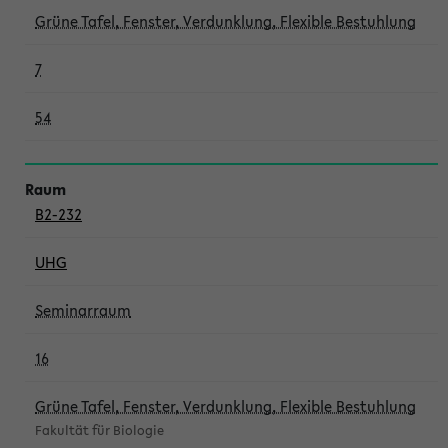
Grüne Tafel, Fenster, Verdunklung, Flexible Bestuhlung
7
54
B2-232
UHG
Seminarraum
16
Grüne Tafel, Fenster, Verdunklung, Flexible Bestuhlung
Fakultät für Biologie