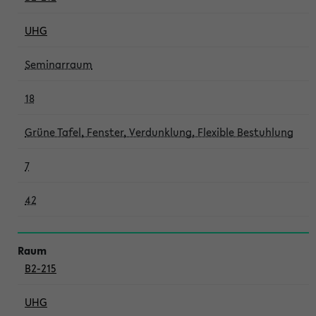
UHG
Seminarraum
18
Grüne Tafel, Fenster, Verdunklung, Flexible Bestuhlung
7
42
B2-215
UHG