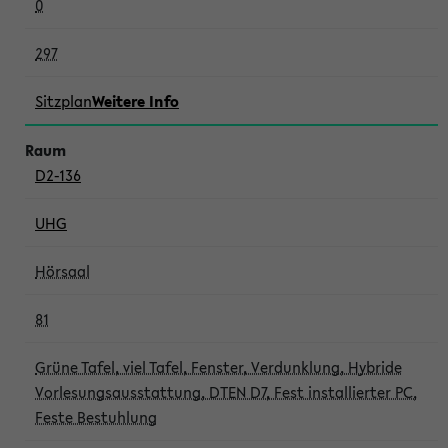
0
297
Sitzplan
Weitere Info
D2-136
UHG
Hörsaal
81
Grüne Tafel, viel Tafel, Fenster, Verdunklung, Hybride
Vorlesungsausstattung, DTEN D7, Fest installierter PC,
Feste Bestuhlung