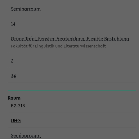
Seminarraum
14
Grüne Tafel, Fenster, Verdunklung, Flexible Bestuhlung
Fakultät für Linguistik und Literaturwissenschaft
7
34
B2-218
UHG
Seminarraum