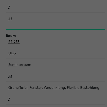
7
43
B2-235
UHG
Seminarraum
24
Grüne Tafel, Fenster, Verdunklung, Flexible Bestuhlung
7