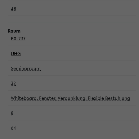
48
B0-237
UHG
Seminarraum
32
Whiteboard, Fenster, Verdunklung, Flexible Bestuhlung
8
64