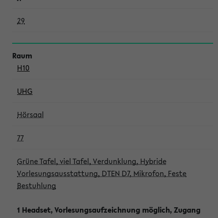
29
H10
UHG
Hörsaal
77
Grüne Tafel, viel Tafel, Verdunklung, Hybride
Vorlesungsausstattung, DTEN D7, Mikrofon, Feste
Bestuhlung
1 Headset, Vorlesungsaufzeichnung möglich, Zugang