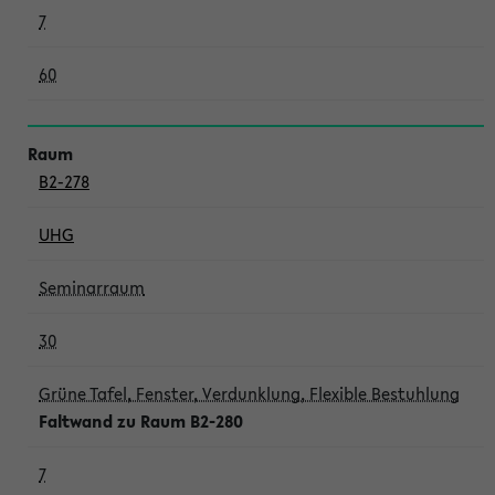
7
60
B2-278
UHG
Seminarraum
30
Grüne Tafel, Fenster, Verdunklung, Flexible Bestuhlung
Faltwand zu Raum B2-280
7