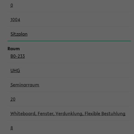
0
1004
Sitzplan
B0-233
UHG
Seminarraum
20
Whiteboard, Fenster, Verdunklung, Flexible Bestuhlung
8