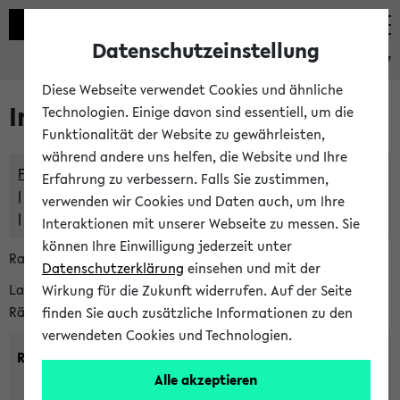
Datenschutzeinstellung
eKVV
Diese Webseite verwendet Cookies und ähnliche
Im eKVV verwaltete Räume
Technologien. Einige davon sind essentiell, um die
Funktionalität der Website zu gewährleisten,
während andere uns helfen, die Website und Ihre
Freie Räume und Veranstaltungsüberschneidungen
Erfahrung zu verbessern. Falls Sie zustimmen,
Raumüberschneidungen
verwenden wir Cookies und Daten auch, um Ihre
Hinweise der zentralen Raumvergabe
Interaktionen mit unserer Webseite zu messen. Sie
können Ihre Einwilligung jederzeit unter
Raumanfragen:
raumvergabe@uni-bielefeld.de
Datenschutzerklärung
einsehen und mit der
Lassen Sie sich alle Räume anzeigen oder suchen Sie nach
Wirkung für die Zukunft widerrufen. Auf der Seite
Räumen mit bestimmten Eigenschaften:
finden Sie auch zusätzliche Informationen zu den
verwendeten Cookies und Technologien.
Raumkriterien:
Alle akzeptieren
Raumkategorie:
min. Plätze: