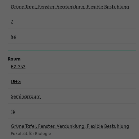
Grüne Tafel, Fenster, Verdunklung, Flexible Bestuhlung
7
54
B2-232
UHG
Seminarraum
16
Grüne Tafel, Fenster, Verdunklung, Flexible Bestuhlung
Fakultät für Biologie