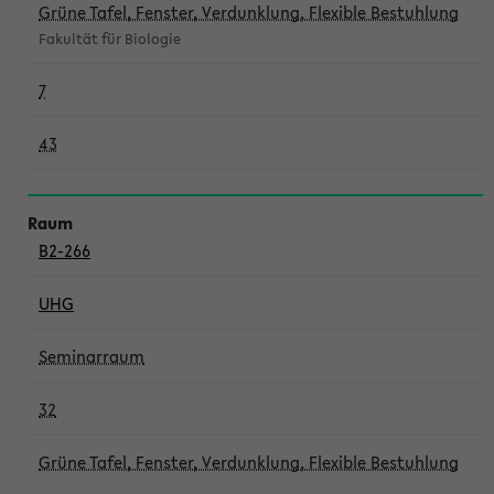
Grüne Tafel, Fenster, Verdunklung, Flexible Bestuhlung
Fakultät für Biologie
7
43
B2-266
UHG
Seminarraum
32
Grüne Tafel, Fenster, Verdunklung, Flexible Bestuhlung