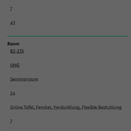
7
43
B2-235
UHG
Seminarraum
24
Grüne Tafel, Fenster, Verdunklung, Flexible Bestuhlung
7