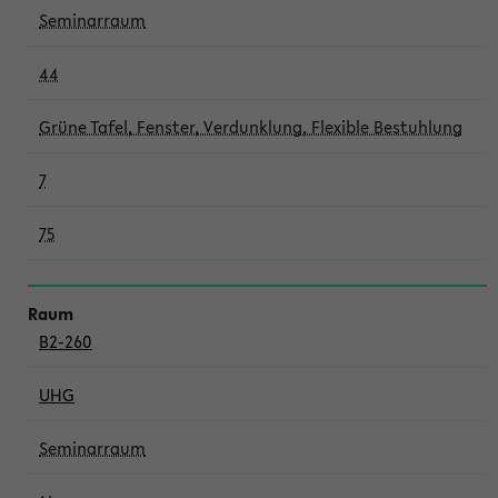
Seminarraum
44
Grüne Tafel, Fenster, Verdunklung, Flexible Bestuhlung
7
75
B2-260
UHG
Seminarraum