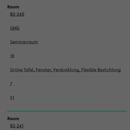
B2-240
UHG
Seminarraum
18
Grüne Tafel, Fenster, Verdunklung, Flexible Bestuhlung
7
51
B2-241