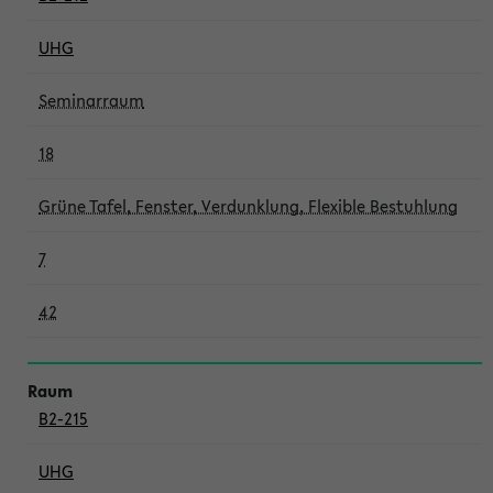
UHG
Seminarraum
18
Grüne Tafel, Fenster, Verdunklung, Flexible Bestuhlung
7
42
B2-215
UHG