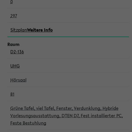
0
297
Sitzplan
Weitere Info
D2-136
UHG
Hörsaal
81
Grüne Tafel, viel Tafel, Fenster, Verdunklung, Hybride
Vorlesungsausstattung, DTEN D7, Fest installierter PC,
Feste Bestuhlung