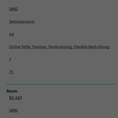
UHG
Seminarraum
44
Grüne Tafel, Fenster, Verdunklung, Flexible Bestuhlung
7
75
B2-249
UHG