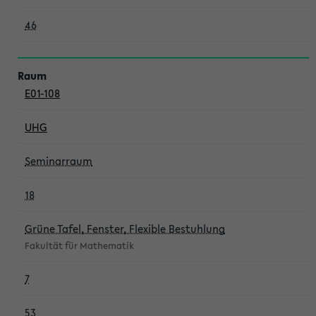
46
E01-108
UHG
Seminarraum
18
Grüne Tafel, Fenster, Flexible Bestuhlung
Fakultät für Mathematik
7
53