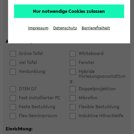
Hörsaal
Seminarraum
Nur notwendige Cookies zulassen
max. Plätze:
Impressum
Datenschutz
Barrierefreiheit
Ausstattung:
Grüne Tafel
Whiteboard
viel Tafel
Fenster
Verdunklung
Hybride
Vorlesungsausstattun
g
DTEN D7
Doppelprojektion
Fest installierter PC
Mikrofon
Feste Bestuhlung
Flexible Bestuhlung
Flex-Seminarraum
Induktive Hörschleife
Einrichtung: