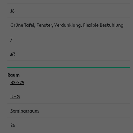
18
Grüne Tafel, Fenster, Verdunklung, Flexible Bestuhlung
7
42
B2-229
UHG
Seminarraum
26