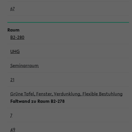
67
B2-280
UHG
Seminarraum
21
Grüne Tafel, Fenster, Verdunklung, Flexible Bestuhlung
Faltwand zu Raum B2-278
7
49