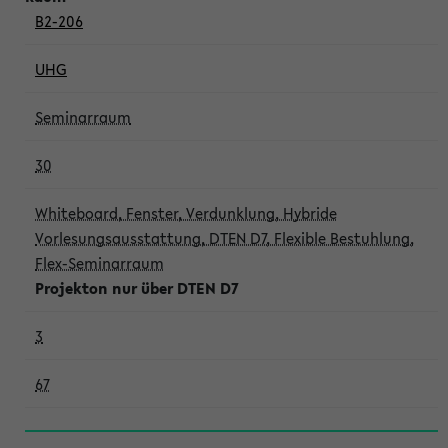
B2-206
UHG
Seminarraum
30
Whiteboard, Fenster, Verdunklung, Hybride
Vorlesungsausstattung, DTEN D7, Flexible Bestuhlung,
Flex-Seminarraum
Projekton nur über DTEN D7
3
67