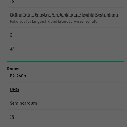
16
Grüne Tafel, Fenster, Verdunklung, Flexible Bestuhlung
Fakultät für Linguistik und Literaturwissenschaft
7
37
B2-260a
UHG
Seminarraum
18