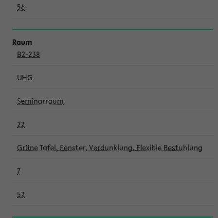
56
B2-238
UHG
Seminarraum
22
Grüne Tafel, Fenster, Verdunklung, Flexible Bestuhlung
7
52