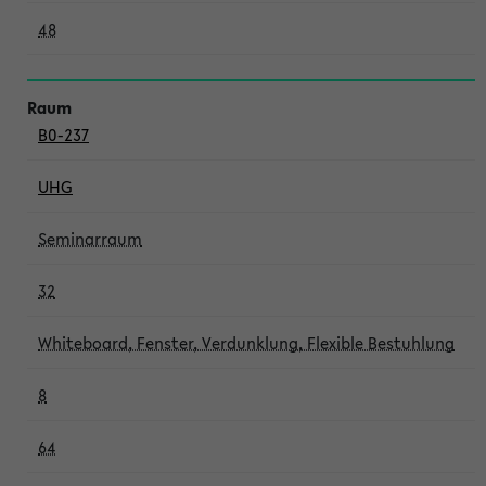
48
B0-237
UHG
Seminarraum
32
Whiteboard, Fenster, Verdunklung, Flexible Bestuhlung
8
64