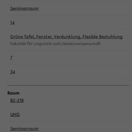
Seminarraum
14
Grüne Tafel, Fenster, Verdunklung, Flexible Bestuhlung
Fakultät für Linguistik und Literaturwissenschaft
7
34
B2-218
UHG
Seminarraum