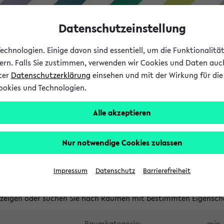
Datenschutzeinstellung
chnologien. Einige davon sind essentiell, um die Funktionalit
sern. Falls Sie zustimmen, verwenden wir Cookies und Daten auc
nter
Datenschutzerklärung
einsehen und mit der Wirkung für die 
ookies und Technologien.
Studium
Lehre
International
Alle akzeptieren
waltete Räume
Nur notwendige Cookies zulassen
tungsüberschneidungen
Raumüberschneidungen
Hinweise d
Impressum
Datenschutz
Barrierefreiheit
uni-bielefeld.de
anzeigen oder suchen Sie nach Räumen mit bestimmten Eigensch
Raumkategorie:
min. 