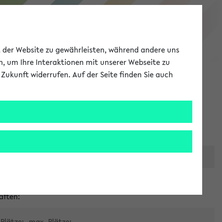
eKVV
ät der Website zu gewährleisten, während andere uns
h, um Ihre Interaktionen mit unserer Webseite zu
Zukunft widerrufen. Auf der Seite finden Sie auch
Meine Uni
EN
ANMELDEN
er zentralen Raumvergabe
aften:
Plätze:
max. Plätze: