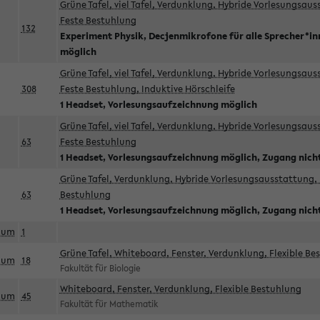
Grüne Tafel, viel Tafel, Verdunklung, Hybride Vorlesungsau
Feste Bestuhlung
132
Experiment Physik, Decjenmikrofone für alle Sprecher*i
möglich
Grüne Tafel, viel Tafel, Verdunklung, Hybride Vorlesungsau
308
Feste Bestuhlung, Induktive Hörschleife
1 Headset, Vorlesungsaufzeichnung möglich
Grüne Tafel, viel Tafel, Verdunklung, Hybride Vorlesungsau
63
Feste Bestuhlung
1 Headset, Vorlesungsaufzeichnung möglich, Zugang nicht
Grüne Tafel, Verdunklung, Hybride Vorlesungsausstattung, 
63
Bestuhlung
1 Headset, Vorlesungsaufzeichnung möglich, Zugang nicht
aum
1
Grüne Tafel, Whiteboard, Fenster, Verdunklung, Flexible Be
aum
18
Fakultät für Biologie
Whiteboard, Fenster, Verdunklung, Flexible Bestuhlung
aum
45
Fakultät für Mathematik