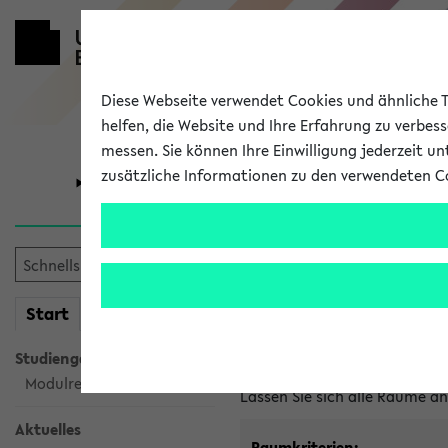
Diese Webseite verwendet Cookies und ähnliche Te
helfen, die Website und Ihre Erfahrung zu verbes
messen. Sie können Ihre Einwilligung jederzeit u
zusätzliche Informationen zu den verwendeten C
Universität
Forschung
Im eKVV ver
mein
Start
eKVV
Freie Räume und Veranstal
Studiengangsauswahl
Raumanfragen:
raumvergabe@
Modulrecherche
Lassen Sie sich alle Räume 
Aktuelles
Raumkriterien: