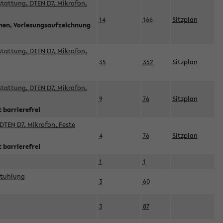
sstattung, DTEN D7, Mikrofon,
14
166
Sitzplan
nnen, Vorlesungsaufzeichnung
sstattung, DTEN D7, Mikrofon,
35
352
Sitzplan
sstattung, DTEN D7, Mikrofon,
9
76
Sitzplan
 barrierefrei
DTEN D7, Mikrofon, Feste
4
76
Sitzplan
 barrierefrei
1
1
stuhlung
3
60
3
87