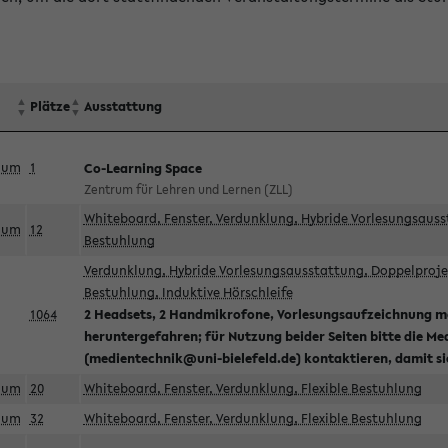
Plätze
Ausstattung
aum
1
Co-Learning Space
Zentrum für Lehren und Lernen (ZLL)
Whiteboard, Fenster, Verdunklung, Hybride Vorlesungsausst
aum
12
Bestuhlung
Verdunklung, Hybride Vorlesungsausstattung, Doppelprojek
Bestuhlung, Induktive Hörschleife
1064
2 Headsets, 2 Handmikrofone, Vorlesungsaufzeichnung mö
heruntergefahren; für Nutzung beider Seiten bitte die Me
(medientechnik@uni-bielefeld.de) kontaktieren, damit s
aum
20
Whiteboard, Fenster, Verdunklung, Flexible Bestuhlung
aum
32
Whiteboard, Fenster, Verdunklung, Flexible Bestuhlung