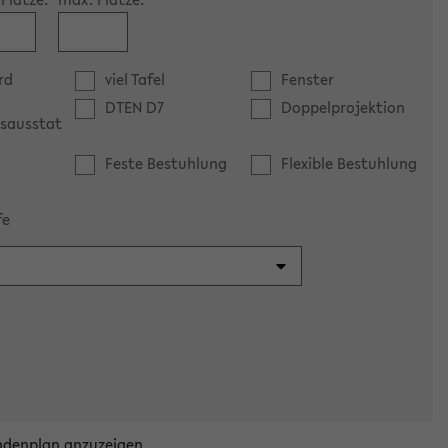
rd
viel Tafel
Fenster
DTEN D7
Doppelprojektion
sausstat
Feste Bestuhlung
Flexible Bestuhlung
fe
ndenplan anzuzeigen.