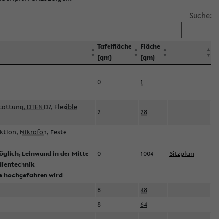
Suche:
Tafelfläche
Fläche
(qm)
(qm)
0
1
attung, DTEN D7, Flexible
2
28
tion, Mikrofon, Feste
glich, Leinwand in der Mitte
0
1004
Sitzplan
dientechnik
ie hochgefahren wird
8
48
8
64