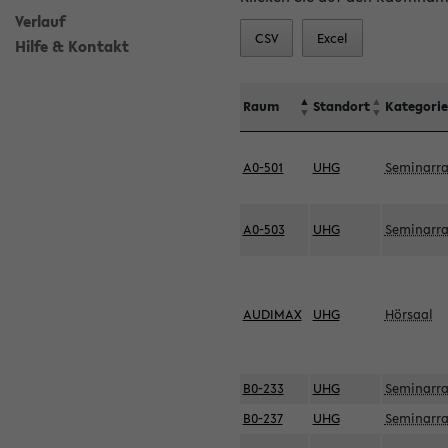
Verlauf
CSV
Excel
Hilfe & Kontakt
Raum
Standort
Kategorie
A0-501
UHG
Seminarr
A0-503
UHG
Seminarr
AUDIMAX
UHG
Hörsaal
B0-233
UHG
Seminarr
B0-237
UHG
Seminarr