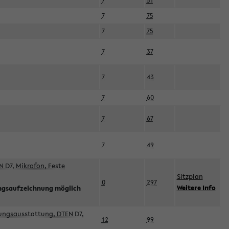
7
51
7
75
7
75
7
37
7
43
7
60
7
67
7
49
 D7, Mikrofon, Feste
Sitzplan
0
297
Weitere Info
ngsaufzeichnung möglich
esungsausstattung, DTEN D7,
12
99