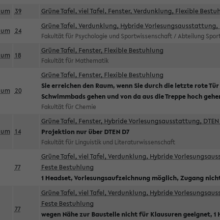
aum
39
Grüne Tafel, viel Tafel, Fenster, Verdunklung, Flexible Bestu
Grüne Tafel, Verdunklung, Hybride Vorlesungsausstattung, 
aum
24
Fakultät für Psychologie und Sportwissenschaft / Abteilung Spo
Grüne Tafel, Fenster, Flexible Bestuhlung
aum
18
Fakultät für Mathematik
Grüne Tafel, Fenster, Flexible Bestuhlung
Sie erreichen den Raum, wenn Sie durch die letzte rote Tür
aum
20
Schwimmbads gehen und von da aus die Treppe hoch gehe
Fakultät für Chemie
Grüne Tafel, Fenster, Hybride Vorlesungsausstattung, DTEN 
aum
14
Projektion nur über DTEN D7
Fakultät für Linguistik und Literaturwissenschaft
Grüne Tafel, viel Tafel, Verdunklung, Hybride Vorlesungsau
77
Feste Bestuhlung
1 Headset, Vorlesungsaufzeichnung möglich, Zugang nicht
Grüne Tafel, viel Tafel, Verdunklung, Hybride Vorlesungsau
Feste Bestuhlung
77
wegen Nähe zur Baustelle nicht für Klausuren geeignet, 1 