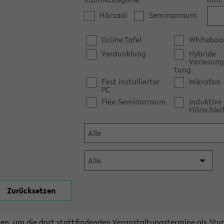
Hörsaal
Seminarraum
Grüne Tafel
Whiteboa
Verdunklung
Hybride
Vorlesung
tung
Fest installierter
Mikrofon
PC
Flex-Seminarraum
Induktive
Hörschlei
en, um die dort stattfindenden Veranstaltungstermine als Stu