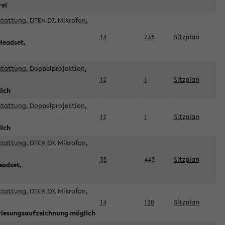
rei
sstattung, DTEN D7, Mikrofon,
14
238
Sitzplan
Headset,
sstattung, Doppelprojektion,
12
1
Sitzplan
lich
sstattung, Doppelprojektion,
12
1
Sitzplan
lich
sstattung, DTEN D7, Mikrofon,
35
443
Sitzplan
eadset,
sstattung, DTEN D7, Mikrofon,
14
130
Sitzplan
orlesungsaufzeichnung möglich