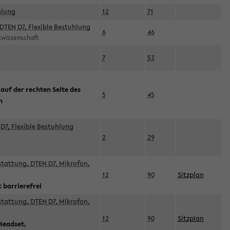
hlung
12
71
DTEN D7, Flexible Bestuhlung
6
46
rtwissenschaft
7
53
 auf der rechten Seite des
5
45
n
D7, Flexible Bestuhlung
2
29
sstattung, DTEN D7, Mikrofon,
12
90
Sitzplan
 barrierefrei
sstattung, DTEN D7, Mikrofon,
12
90
Sitzplan
Headset,