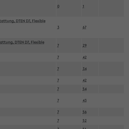
0
1
attung, DTEN D7, Flexible
3
67
attung, DTEN D7, Flexible
7
29
7
42
7
34
7
42
7
54
7
43
7
56
7
52