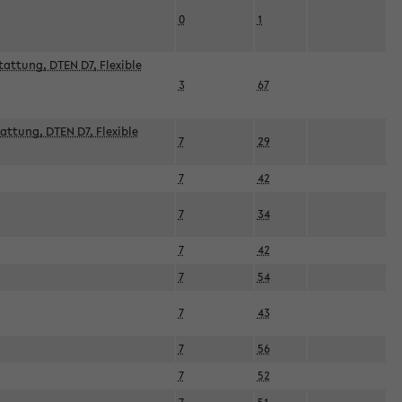
0
1
attung, DTEN D7, Flexible
3
67
attung, DTEN D7, Flexible
7
29
7
42
7
34
7
42
7
54
7
43
7
56
7
52