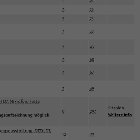
7
51
7
75
7
75
7
37
7
43
7
60
7
67
7
49
 D7, Mikrofon, Feste
Sitzplan
0
297
Weitere Info
ngsaufzeichnung möglich
esungsausstattung, DTEN D7,
12
99