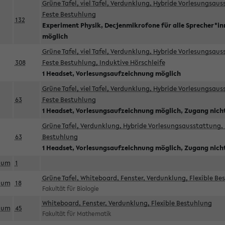
Grüne Tafel, viel Tafel, Verdunklung, Hybride Vorlesungsau
Feste Bestuhlung
132
Experiment Physik, Decjenmikrofone für alle Sprecher*i
möglich
Grüne Tafel, viel Tafel, Verdunklung, Hybride Vorlesungsau
308
Feste Bestuhlung, Induktive Hörschleife
1 Headset, Vorlesungsaufzeichnung möglich
Grüne Tafel, viel Tafel, Verdunklung, Hybride Vorlesungsau
63
Feste Bestuhlung
1 Headset, Vorlesungsaufzeichnung möglich, Zugang nicht
Grüne Tafel, Verdunklung, Hybride Vorlesungsausstattung, 
63
Bestuhlung
1 Headset, Vorlesungsaufzeichnung möglich, Zugang nicht
aum
1
Grüne Tafel, Whiteboard, Fenster, Verdunklung, Flexible Be
aum
18
Fakultät für Biologie
Whiteboard, Fenster, Verdunklung, Flexible Bestuhlung
aum
45
Fakultät für Mathematik