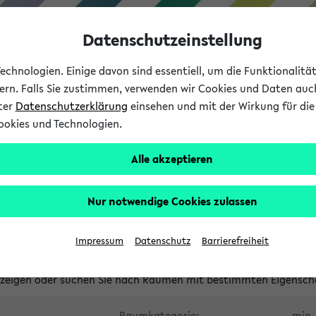
Datenschutzeinstellung
chnologien. Einige davon sind essentiell, um die Funktionalit
sern. Falls Sie zustimmen, verwenden wir Cookies und Daten auc
nter
Datenschutzerklärung
einsehen und mit der Wirkung für die 
ookies und Technologien.
Studium
Lehre
International
Alle akzeptieren
waltete Räume
Nur notwendige Cookies zulassen
tungsüberschneidungen
Raumüberschneidungen
Hinweise d
Impressum
Datenschutz
Barrierefreiheit
uni-bielefeld.de
anzeigen oder suchen Sie nach Räumen mit bestimmten Eigensch
Raumkategorie:
min. 