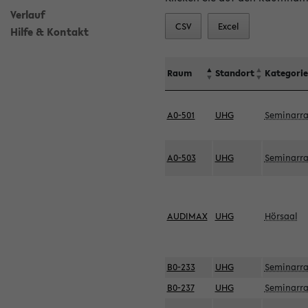
Verlauf
CSV
Excel
Hilfe & Kontakt
Raum
Standort
Kategorie
A0-501
UHG
Seminarr
A0-503
UHG
Seminarr
AUDIMAX
UHG
Hörsaal
B0-233
UHG
Seminarr
B0-237
UHG
Seminarr