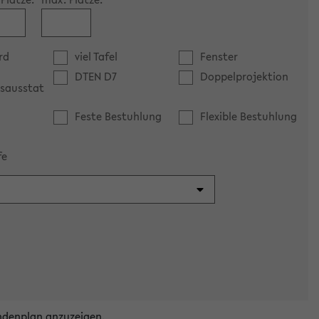
rd
viel Tafel
Fenster
DTEN D7
Doppelprojektion
sausstat
Feste Bestuhlung
Flexible Bestuhlung
fe
ndenplan anzuzeigen.