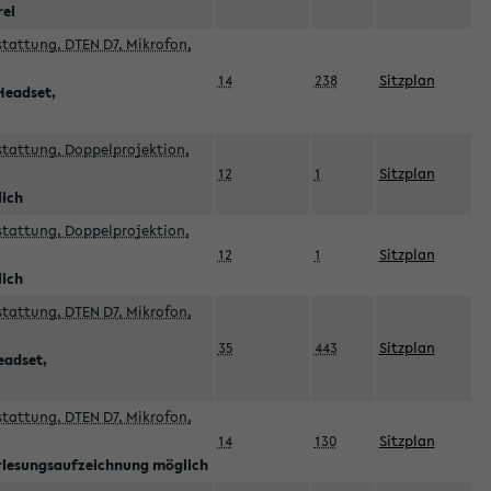
rei
sstattung, DTEN D7, Mikrofon,
14
238
Sitzplan
Headset,
sstattung, Doppelprojektion,
12
1
Sitzplan
lich
sstattung, Doppelprojektion,
12
1
Sitzplan
lich
sstattung, DTEN D7, Mikrofon,
35
443
Sitzplan
eadset,
sstattung, DTEN D7, Mikrofon,
14
130
Sitzplan
orlesungsaufzeichnung möglich