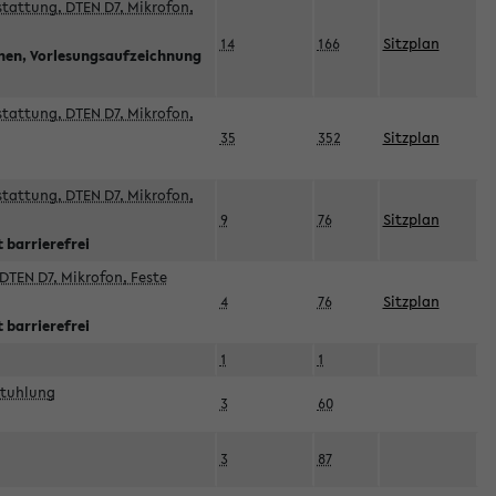
sstattung, DTEN D7, Mikrofon,
14
166
Sitzplan
nnen, Vorlesungsaufzeichnung
sstattung, DTEN D7, Mikrofon,
35
352
Sitzplan
sstattung, DTEN D7, Mikrofon,
9
76
Sitzplan
 barrierefrei
DTEN D7, Mikrofon, Feste
4
76
Sitzplan
 barrierefrei
1
1
stuhlung
3
60
3
87