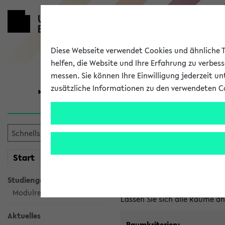
Diese Webseite verwendet Cookies und ähnliche Te
helfen, die Website und Ihre Erfahrung zu verbes
messen. Sie können Ihre Einwilligung jederzeit u
zusätzliche Informationen zu den verwendeten C
Universität
Forschung
Im eKVV ver
mein
Start
eKVV
Freie Räume und Veranstal
Studiengangsauswahl
Raumanfragen:
raumvergabe@
Modulrecherche
Lassen Sie sich alle Räume 
Aktuelles
Raumkriterien: