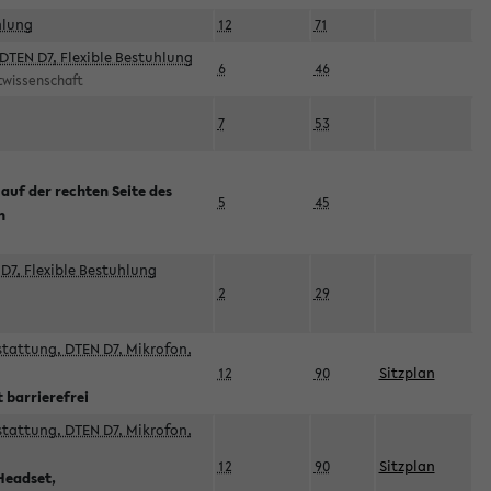
hlung
12
71
DTEN D7, Flexible Bestuhlung
6
46
rtwissenschaft
7
53
 auf der rechten Seite des
5
45
n
D7, Flexible Bestuhlung
2
29
sstattung, DTEN D7, Mikrofon,
12
90
Sitzplan
 barrierefrei
sstattung, DTEN D7, Mikrofon,
12
90
Sitzplan
Headset,