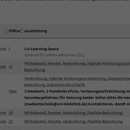
Plätze
Ausstattung
aum
1
Co-Learning Space
Zentrum für Lehren und Lernen (ZLL)
Whiteboard, Fenster, Verdunklung, Hybride Vorlesungsausst
aum
12
Bestuhlung
Verdunklung, Hybride Vorlesungsausstattung, Doppelprojek
Bestuhlung, Induktive Hörschleife
1064
2 Headsets, 2 Handmikrofone, Vorlesungsaufzeichnung mö
heruntergefahren; für Nutzung beider Seiten bitte die Me
(medientechnik@uni-bielefeld.de) kontaktieren, damit s
aum
20
Whiteboard, Fenster, Verdunklung, Flexible Bestuhlung
aum
32
Whiteboard, Fenster, Verdunklung, Flexible Bestuhlung