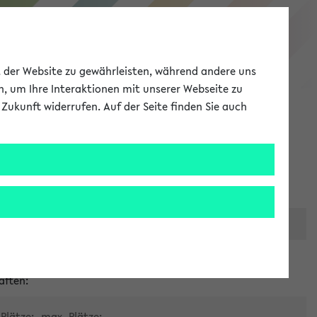
eKVV
ät der Website zu gewährleisten, während andere uns
h, um Ihre Interaktionen mit unserer Webseite zu
Zukunft widerrufen. Auf der Seite finden Sie auch
Meine Uni
EN
ANMELDEN
er zentralen Raumvergabe
aften:
Plätze:
max. Plätze: