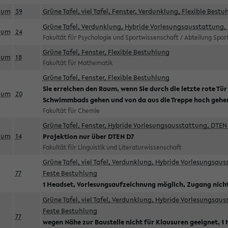
aum
39
Grüne Tafel, viel Tafel, Fenster, Verdunklung, Flexible Bestu
Grüne Tafel, Verdunklung, Hybride Vorlesungsausstattung, 
aum
24
Fakultät für Psychologie und Sportwissenschaft / Abteilung Spo
Grüne Tafel, Fenster, Flexible Bestuhlung
aum
18
Fakultät für Mathematik
Grüne Tafel, Fenster, Flexible Bestuhlung
Sie erreichen den Raum, wenn Sie durch die letzte rote Tür
aum
20
Schwimmbads gehen und von da aus die Treppe hoch gehe
Fakultät für Chemie
Grüne Tafel, Fenster, Hybride Vorlesungsausstattung, DTEN 
aum
14
Projektion nur über DTEN D7
Fakultät für Linguistik und Literaturwissenschaft
Grüne Tafel, viel Tafel, Verdunklung, Hybride Vorlesungsau
77
Feste Bestuhlung
1 Headset, Vorlesungsaufzeichnung möglich, Zugang nicht
Grüne Tafel, viel Tafel, Verdunklung, Hybride Vorlesungsau
Feste Bestuhlung
77
wegen Nähe zur Baustelle nicht für Klausuren geeignet, 1 