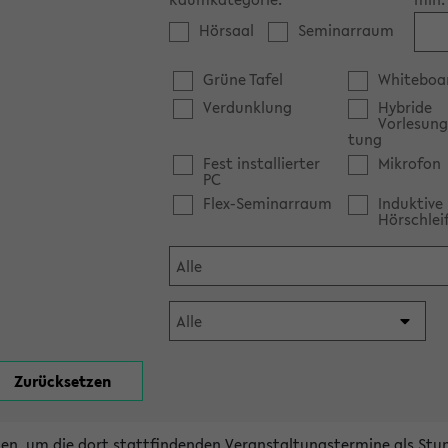
Hörsaal
Seminarraum
Grüne Tafel
Whiteboa
Verdunklung
Hybride
Vorlesung
tung
Fest installierter
Mikrofon
PC
Flex-Seminarraum
Induktive
Hörschlei
en, um die dort stattfindenden Veranstaltungstermine als Stu