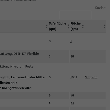
Suche:
Tafelfläche
Fläche
(qm)
(qm)
0
1
attung, DTEN D7, Flexible
2
28
tion, Mikrofon, Feste
glich, Leinwand in der Mitte
0
1004
Sitzplan
dientechnik
ie hochgefahren wird
8
48
8
64