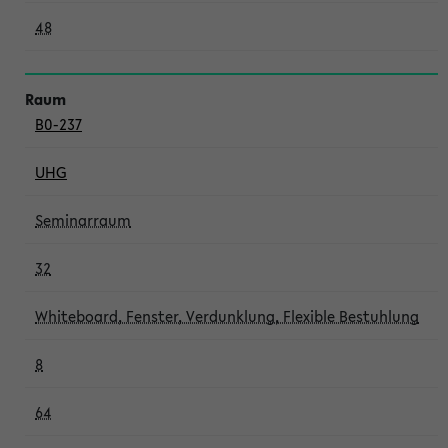
48
B0-237
UHG
Seminarraum
32
Whiteboard, Fenster, Verdunklung, Flexible Bestuhlung
8
64