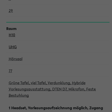
29
H10
UHG
Hörsaal
77
Grüne Tafel, viel Tafel, Verdunklung, Hybride
Vorlesungsausstattung, DTEN D7, Mikrofon, Feste
Bestuhlung
1 Headset, Vorlesungsaufzeichnung möglich, Zugang