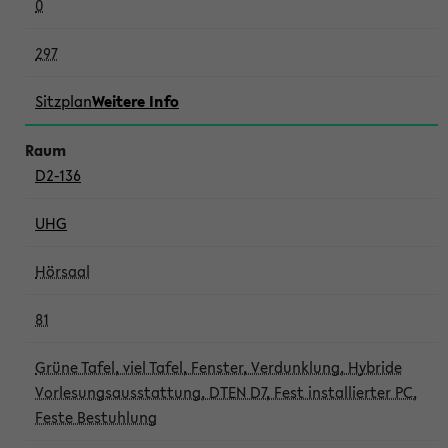
0
297
Sitzplan
Weitere Info
D2-136
UHG
Hörsaal
81
Grüne Tafel, viel Tafel, Fenster, Verdunklung, Hybride
Vorlesungsausstattung, DTEN D7, Fest installierter PC,
Feste Bestuhlung