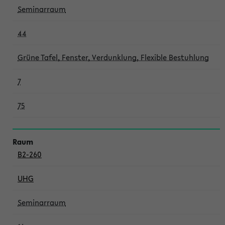
Seminarraum
44
Grüne Tafel, Fenster, Verdunklung, Flexible Bestuhlung
7
75
B2-260
UHG
Seminarraum