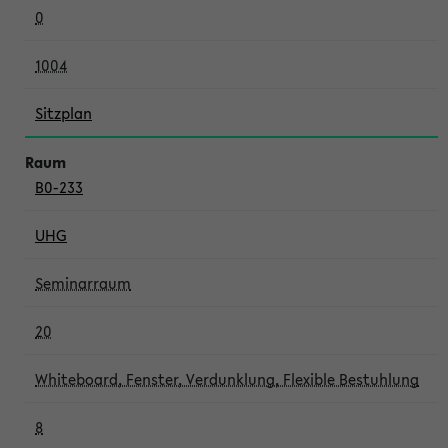
0
1004
Sitzplan
B0-233
UHG
Seminarraum
20
Whiteboard, Fenster, Verdunklung, Flexible Bestuhlung
8