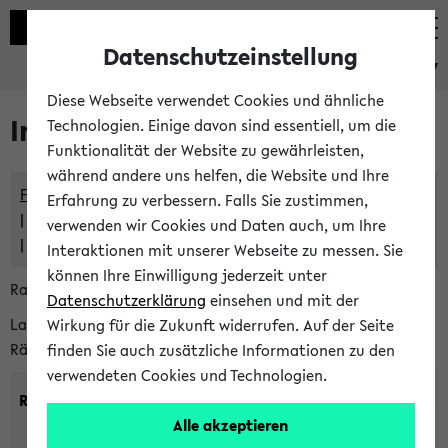
Datenschutzeinstellung
eKVV
Diese Webseite verwendet Cookies und ähnliche
Im eKVV verwaltete Räume
Technologien. Einige davon sind essentiell, um die
Funktionalität der Website zu gewährleisten,
während andere uns helfen, die Website und Ihre
Freie Räume und Veranstaltungsüberschneidungen
Erfahrung zu verbessern. Falls Sie zustimmen,
Raumüberschneidungen
verwenden wir Cookies und Daten auch, um Ihre
Hinweise der zentralen Raumvergabe
Interaktionen mit unserer Webseite zu messen. Sie
können Ihre Einwilligung jederzeit unter
Raumanfragen:
raumvergabe@uni-bielefeld.de
Datenschutzerklärung
einsehen und mit der
Lassen Sie sich alle Räume anzeigen oder suchen Sie nach
Wirkung für die Zukunft widerrufen. Auf der Seite
Räumen mit bestimmten Eigenschaften:
finden Sie auch zusätzliche Informationen zu den
verwendeten Cookies und Technologien.
Raumkriterien:
Alle akzeptieren
Raumkategorie:
min. Plätze: