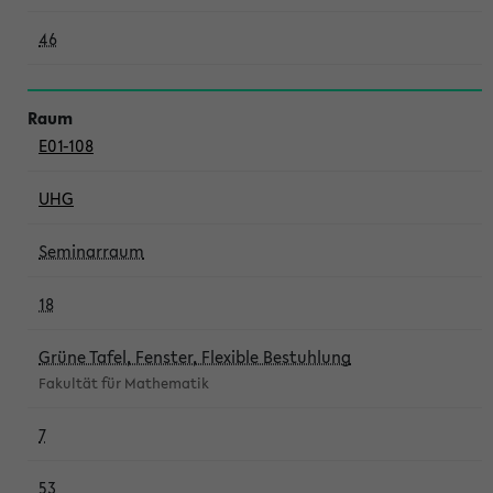
46
E01-108
UHG
Seminarraum
18
Grüne Tafel, Fenster, Flexible Bestuhlung
Fakultät für Mathematik
7
53