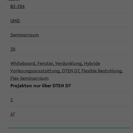
B2-206
UHG
Seminarraum
30
Whiteboard, Fenster, Verdunklung, Hybride
Vorlesungsausstattung, DTEN D7, Flexible Bestuhlung,
Flex-Seminarraum
Projekton nur über DTEN D7
3
67