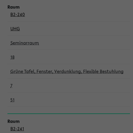
B2-240
UHG
Seminarraum
18
Grüne Tafel, Fenster, Verdunklung, Flexible Bestuhlung
7
51
B2-241