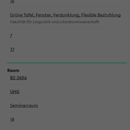
16
Grüne Tafel, Fenster, Verdunklung, Flexible Bestuhlung
Fakultät für Linguistik und Literaturwissenschaft
7
37
B2-260a
UHG
Seminarraum
18