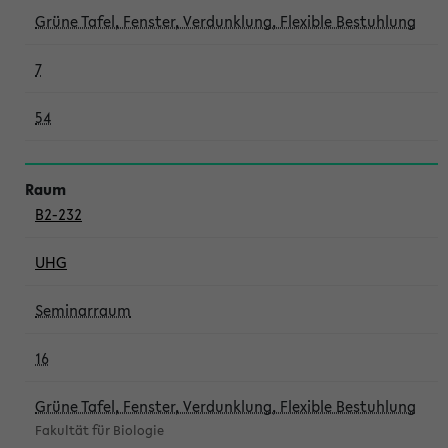
Grüne Tafel, Fenster, Verdunklung, Flexible Bestuhlung
7
54
B2-232
UHG
Seminarraum
16
Grüne Tafel, Fenster, Verdunklung, Flexible Bestuhlung
Fakultät für Biologie