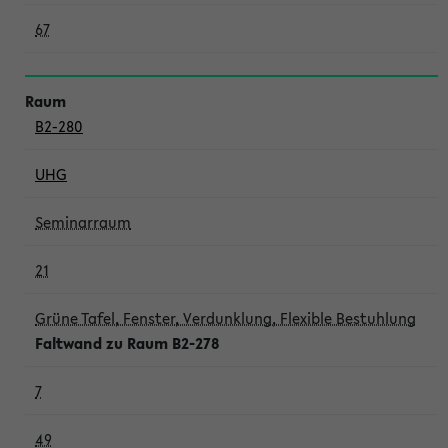
67
B2-280
UHG
Seminarraum
21
Grüne Tafel, Fenster, Verdunklung, Flexible Bestuhlung
Faltwand zu Raum B2-278
7
49