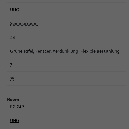
UHG
Seminarraum
44
Grüne Tafel, Fenster, Verdunklung, Flexible Bestuhlung
7
75
B2-249
UHG