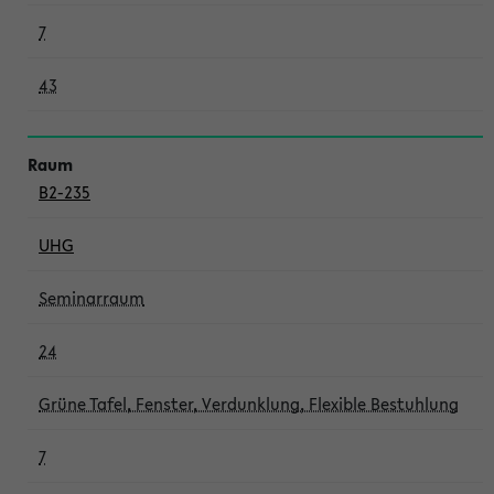
7
43
B2-235
UHG
Seminarraum
24
Grüne Tafel, Fenster, Verdunklung, Flexible Bestuhlung
7