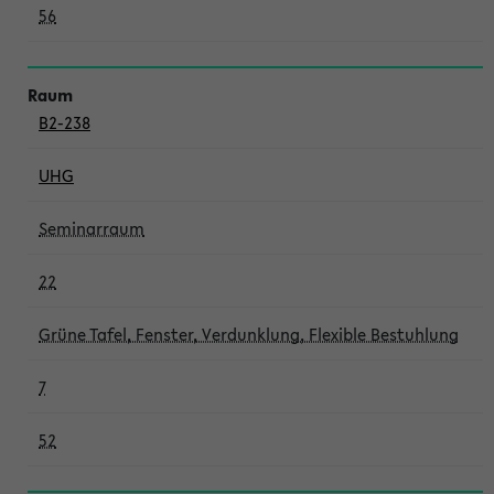
56
B2-238
UHG
Seminarraum
22
Grüne Tafel, Fenster, Verdunklung, Flexible Bestuhlung
7
52