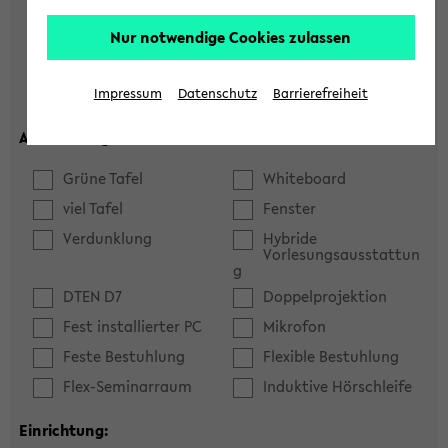
Hörsaal
Seminarraum
Nur notwendige Cookies zulassen
max. Plätze:
Impressum
Datenschutz
Barrierefreiheit
Ausstattung:
Grüne Tafel
Whiteboard
viel Tafel
Fenster
Verdunklung
Hybride
Vorlesungsausstattun
g
DTEN D7
Doppelprojektion
Fest installierter PC
Mikrofon
Feste Bestuhlung
Flexible Bestuhlung
Flex-Seminarraum
Induktive Hörschleife
Einrichtung: