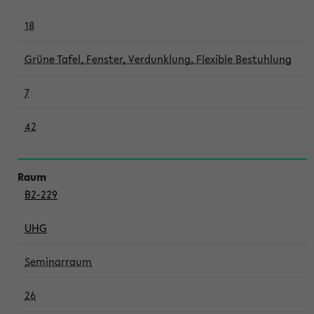
18
Grüne Tafel, Fenster, Verdunklung, Flexible Bestuhlung
7
42
B2-229
UHG
Seminarraum
26