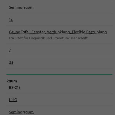
Seminarraum
14
Grüne Tafel, Fenster, Verdunklung, Flexible Bestuhlung
Fakultät für Linguistik und Literaturwissenschaft
7
34
B2-218
UHG
Seminarraum