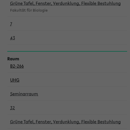
Grüne Tafel, Fenster, Verdunklung, Flexible Bestuhlung
Fakultät für Biologie
7
43
B2-266
UHG
Seminarraum
32
Grüne Tafel, Fenster, Verdunklung, Flexible Bestuhlung