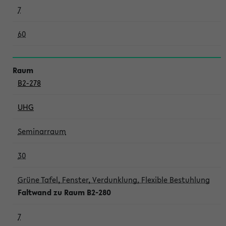
7
60
B2-278
UHG
Seminarraum
30
Grüne Tafel, Fenster, Verdunklung, Flexible Bestuhlung
Faltwand zu Raum B2-280
7