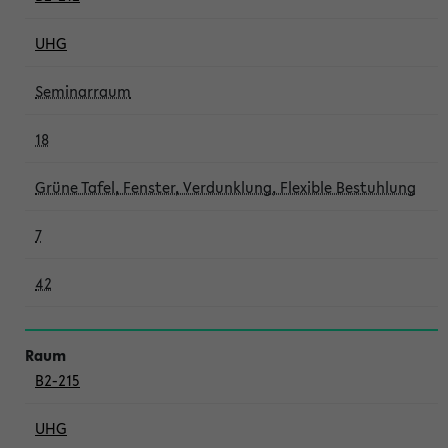
UHG
Seminarraum
18
Grüne Tafel, Fenster, Verdunklung, Flexible Bestuhlung
7
42
B2-215
UHG