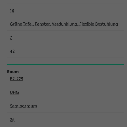
18
Grüne Tafel, Fenster, Verdunklung, Flexible Bestuhlung
7
42
B2-229
UHG
Seminarraum
26