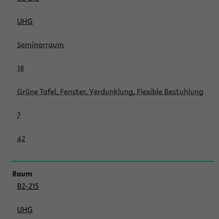
UHG
Seminarraum
18
Grüne Tafel, Fenster, Verdunklung, Flexible Bestuhlung
7
42
B2-215
UHG