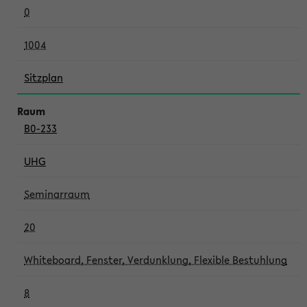
0
1004
Sitzplan
B0-233
UHG
Seminarraum
20
Whiteboard, Fenster, Verdunklung, Flexible Bestuhlung
8