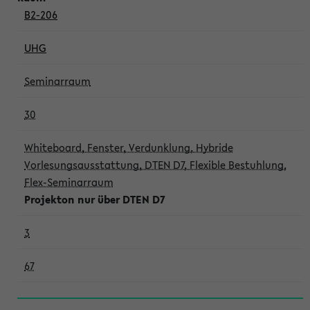
B2-206
UHG
Seminarraum
30
Whiteboard, Fenster, Verdunklung, Hybride
Vorlesungsausstattung, DTEN D7, Flexible Bestuhlung,
Flex-Seminarraum
Projekton nur über DTEN D7
3
67