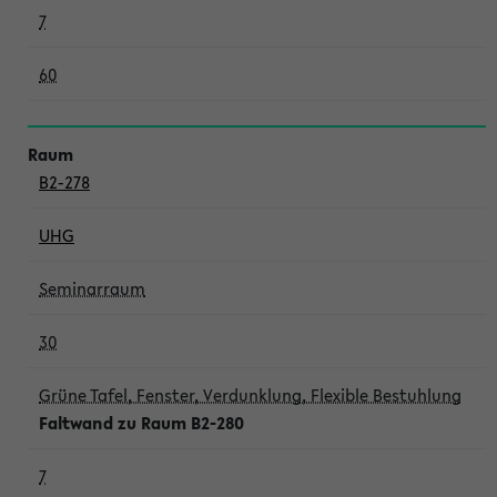
7
60
B2-278
UHG
Seminarraum
30
Grüne Tafel, Fenster, Verdunklung, Flexible Bestuhlung
Faltwand zu Raum B2-280
7