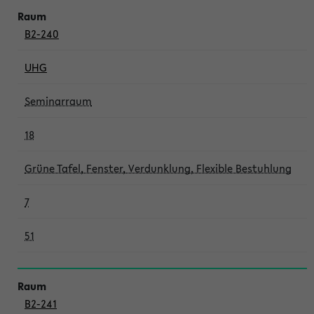
B2-240
UHG
Seminarraum
18
Grüne Tafel, Fenster, Verdunklung, Flexible Bestuhlung
7
51
B2-241