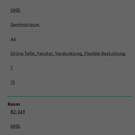
UHG
Seminarraum
44
Grüne Tafel, Fenster, Verdunklung, Flexible Bestuhlung
7
75
B2-249
UHG