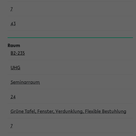
7
43
B2-235
UHG
Seminarraum
24
Grüne Tafel, Fenster, Verdunklung, Flexible Bestuhlung
7