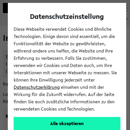
Datenschutzeinstellung
eKVV
Diese Webseite verwendet Cookies und ähnliche
Im eKVV verwaltete Räume
Technologien. Einige davon sind essentiell, um die
Funktionalität der Website zu gewährleisten,
während andere uns helfen, die Website und Ihre
Freie Räume und Veranstaltungsüberschneidungen
Erfahrung zu verbessern. Falls Sie zustimmen,
Raumüberschneidungen
verwenden wir Cookies und Daten auch, um Ihre
Hinweise der zentralen Raumvergabe
Interaktionen mit unserer Webseite zu messen. Sie
können Ihre Einwilligung jederzeit unter
Raumanfragen:
raumvergabe@uni-bielefeld.de
Datenschutzerklärung
einsehen und mit der
Lassen Sie sich alle Räume anzeigen oder suchen Sie nach
Wirkung für die Zukunft widerrufen. Auf der Seite
Räumen mit bestimmten Eigenschaften:
finden Sie auch zusätzliche Informationen zu den
verwendeten Cookies und Technologien.
Raumkriterien:
Alle akzeptieren
Raumkategorie:
min. Plätze: