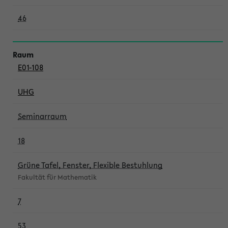
46
E01-108
UHG
Seminarraum
18
Grüne Tafel, Fenster, Flexible Bestuhlung
Fakultät für Mathematik
7
53