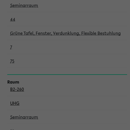
Seminarraum
44
Grüne Tafel, Fenster, Verdunklung, Flexible Bestuhlung
7
75
B2-260
UHG
Seminarraum