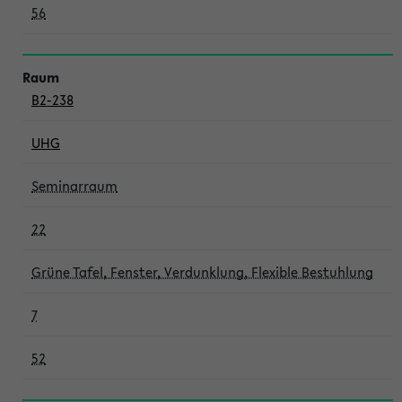
56
B2-238
UHG
Seminarraum
22
Grüne Tafel, Fenster, Verdunklung, Flexible Bestuhlung
7
52