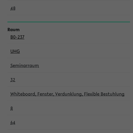
48
B0-237
UHG
Seminarraum
32
Whiteboard, Fenster, Verdunklung, Flexible Bestuhlung
8
64