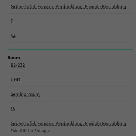
Grüne Tafel, Fenster, Verdunklung, Flexible Bestuhlung
7
54
B2-232
UHG
Seminarraum
16
Grüne Tafel, Fenster, Verdunklung, Flexible Bestuhlung
Fakultät für Biologie