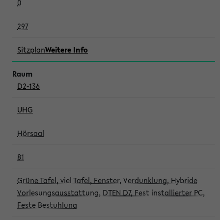
0
297
Sitzplan
Weitere Info
D2-136
UHG
Hörsaal
81
Grüne Tafel, viel Tafel, Fenster, Verdunklung, Hybride
Vorlesungsausstattung, DTEN D7, Fest installierter PC,
Feste Bestuhlung