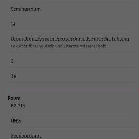
Seminarraum
14
Grüne Tafel, Fenster, Verdunklung, Flexible Bestuhlung
Fakultät für Linguistik und Literaturwissenschaft
7
34
B2-218
UHG
Seminarraum