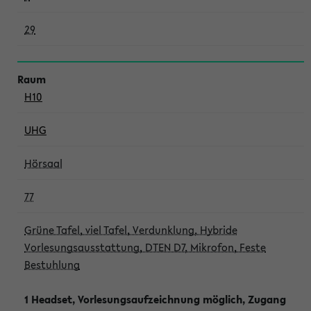
29
H10
UHG
Hörsaal
77
Grüne Tafel, viel Tafel, Verdunklung, Hybride
Vorlesungsausstattung, DTEN D7, Mikrofon, Feste
Bestuhlung
1 Headset, Vorlesungsaufzeichnung möglich, Zugang