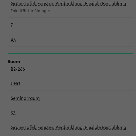
Grüne Tafel, Fenster, Verdunklung, Flexible Bestuhlung
Fakultät für Biologie
7
43
B2-266
UHG
Seminarraum
32
Grüne Tafel, Fenster, Verdunklung, Flexible Bestuhlung