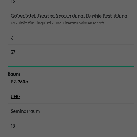
16
Grüne Tafel, Fenster, Verdunklung, Flexible Bestuhlung
Fakultät für Linguistik und Literaturwissenschaft
7
37
B2-260a
UHG
Seminarraum
18