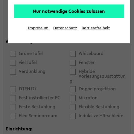
Hörsaal
Seminarraum
Nur notwendige Cookies zulassen
max. Plätze:
Impressum
Datenschutz
Barrierefreiheit
Ausstattung:
Grüne Tafel
Whiteboard
viel Tafel
Fenster
Verdunklung
Hybride
Vorlesungsausstattun
g
DTEN D7
Doppelprojektion
Fest installierter PC
Mikrofon
Feste Bestuhlung
Flexible Bestuhlung
Flex-Seminarraum
Induktive Hörschleife
Einrichtung: