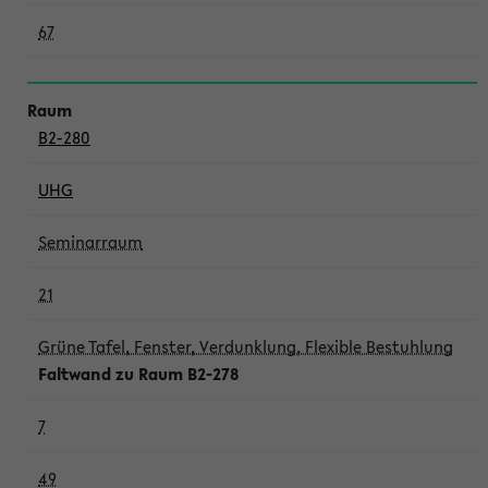
67
B2-280
UHG
Seminarraum
21
Grüne Tafel, Fenster, Verdunklung, Flexible Bestuhlung
Faltwand zu Raum B2-278
7
49