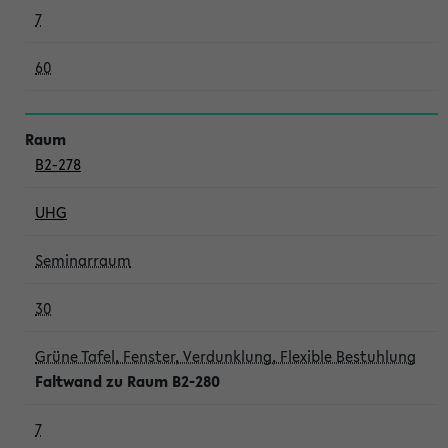
7
60
B2-278
UHG
Seminarraum
30
Grüne Tafel, Fenster, Verdunklung, Flexible Bestuhlung
Faltwand zu Raum B2-280
7