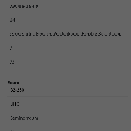
Seminarraum
44
Grüne Tafel, Fenster, Verdunklung, Flexible Bestuhlung
7
75
B2-260
UHG
Seminarraum