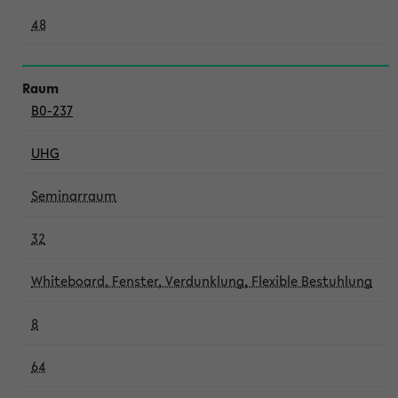
48
B0-237
UHG
Seminarraum
32
Whiteboard, Fenster, Verdunklung, Flexible Bestuhlung
8
64