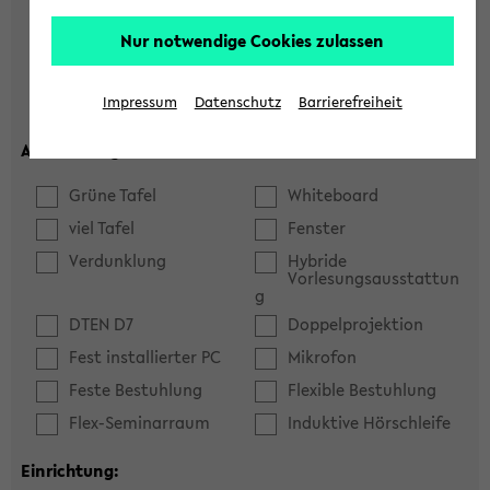
Hörsaal
Seminarraum
Nur notwendige Cookies zulassen
max. Plätze:
Impressum
Datenschutz
Barrierefreiheit
Ausstattung:
Grüne Tafel
Whiteboard
viel Tafel
Fenster
Verdunklung
Hybride
Vorlesungsausstattun
g
DTEN D7
Doppelprojektion
Fest installierter PC
Mikrofon
Feste Bestuhlung
Flexible Bestuhlung
Flex-Seminarraum
Induktive Hörschleife
Einrichtung: