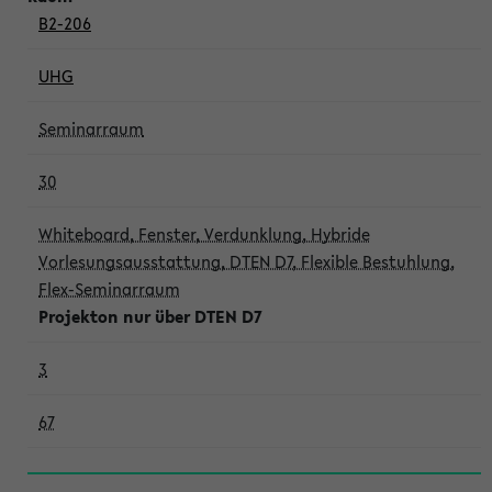
B2-206
UHG
Seminarraum
30
Whiteboard, Fenster, Verdunklung, Hybride
Vorlesungsausstattung, DTEN D7, Flexible Bestuhlung,
Flex-Seminarraum
Projekton nur über DTEN D7
3
67