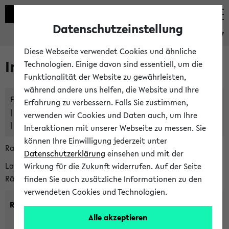
Datenschutzeinstellung
eKVV
Diese Webseite verwendet Cookies und ähnliche
Im eKVV verwaltete Räume
Technologien. Einige davon sind essentiell, um die
Funktionalität der Website zu gewährleisten,
während andere uns helfen, die Website und Ihre
Freie Räume und Veranstaltungsüberschneidungen
Erfahrung zu verbessern. Falls Sie zustimmen,
Raumüberschneidungen
verwenden wir Cookies und Daten auch, um Ihre
Hinweise der zentralen Raumvergabe
Interaktionen mit unserer Webseite zu messen. Sie
können Ihre Einwilligung jederzeit unter
Raumanfragen:
raumvergabe@uni-bielefeld.de
Datenschutzerklärung
einsehen und mit der
Lassen Sie sich alle Räume anzeigen oder suchen Sie nach
Wirkung für die Zukunft widerrufen. Auf der Seite
Räumen mit bestimmten Eigenschaften:
finden Sie auch zusätzliche Informationen zu den
verwendeten Cookies und Technologien.
Raumkriterien:
Alle akzeptieren
Raumkategorie:
min. Plätze: