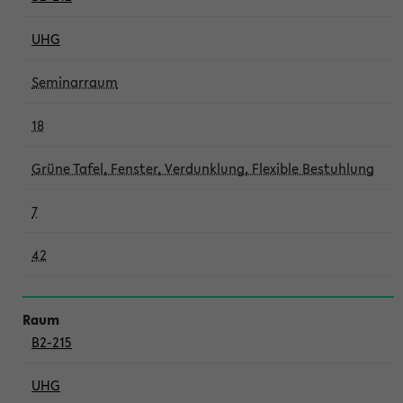
UHG
Seminarraum
18
Grüne Tafel, Fenster, Verdunklung, Flexible Bestuhlung
7
42
B2-215
UHG