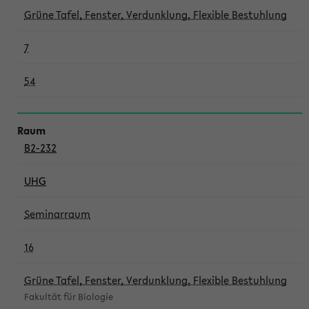
Grüne Tafel, Fenster, Verdunklung, Flexible Bestuhlung
7
54
B2-232
UHG
Seminarraum
16
Grüne Tafel, Fenster, Verdunklung, Flexible Bestuhlung
Fakultät für Biologie