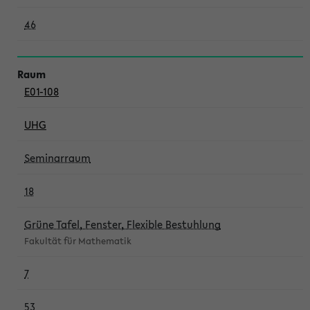
46
E01-108
UHG
Seminarraum
18
Grüne Tafel, Fenster, Flexible Bestuhlung
Fakultät für Mathematik
7
53