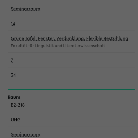
Seminarraum
14
Grüne Tafel, Fenster, Verdunklung, Flexible Bestuhlung
Fakultät für Linguistik und Literaturwissenschaft
7
34
B2-218
UHG
Seminarraum