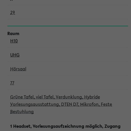
29
H10
UHG
Hörsaal
77
Grüne Tafel, viel Tafel, Verdunklung, Hybride
Vorlesungsausstattung, DTEN D7, Mikrofon, Feste
Bestuhlung
1 Headset, Vorlesungsaufzeichnung möglich, Zugang