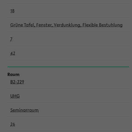
18
Grüne Tafel, Fenster, Verdunklung, Flexible Bestuhlung
7
42
B2-229
UHG
Seminarraum
26