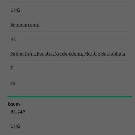
UHG
Seminarraum
44
Grüne Tafel, Fenster, Verdunklung, Flexible Bestuhlung
7
75
B2-249
UHG