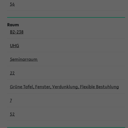
56
B2-238
UHG
Seminarraum
22
Grüne Tafel, Fenster, Verdunklung, Flexible Bestuhlung
7
52