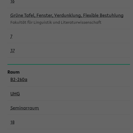
16
Grüne Tafel, Fenster, Verdunklung, Flexible Bestuhlung
Fakultät für Linguistik und Literaturwissenschaft
7
37
B2-260a
UHG
Seminarraum
18