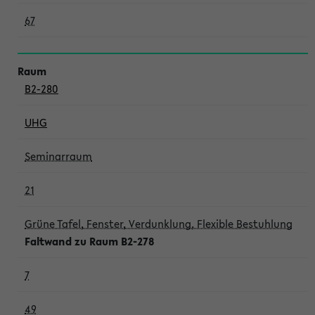
67
B2-280
UHG
Seminarraum
21
Grüne Tafel, Fenster, Verdunklung, Flexible Bestuhlung
Faltwand zu Raum B2-278
7
49