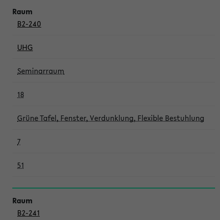
B2-240
UHG
Seminarraum
18
Grüne Tafel, Fenster, Verdunklung, Flexible Bestuhlung
7
51
B2-241