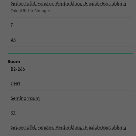
Grüne Tafel, Fenster, Verdunklung, Flexible Bestuhlung
Fakultät für Biologie
7
43
B2-266
UHG
Seminarraum
32
Grüne Tafel, Fenster, Verdunklung, Flexible Bestuhlung