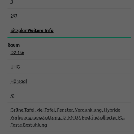
0
297
Sitzplan
Weitere Info
D2-136
UHG
Hörsaal
81
Grüne Tafel, viel Tafel, Fenster, Verdunklung, Hybride
Vorlesungsausstattung, DTEN D7, Fest installierter PC,
Feste Bestuhlung