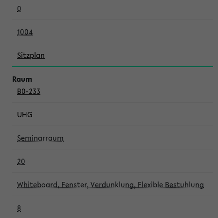
0
1004
Sitzplan
B0-233
UHG
Seminarraum
20
Whiteboard, Fenster, Verdunklung, Flexible Bestuhlung
8