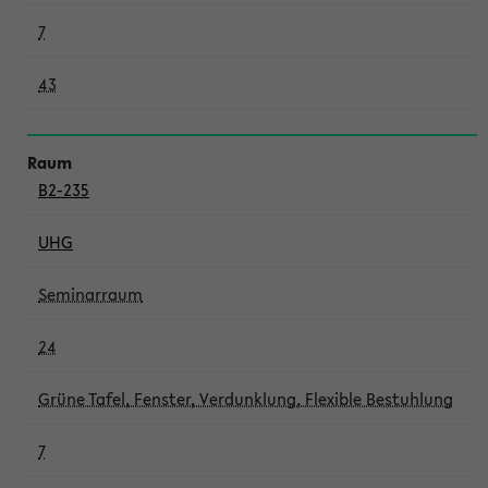
7
43
B2-235
UHG
Seminarraum
24
Grüne Tafel, Fenster, Verdunklung, Flexible Bestuhlung
7