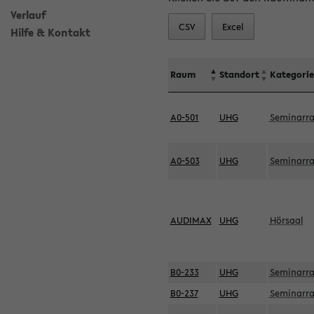
Verlauf
CSV
Excel
Hilfe & Kontakt
Raum
Standort
Kategorie
A0-501
UHG
Seminarr
A0-503
UHG
Seminarr
AUDIMAX
UHG
Hörsaal
B0-233
UHG
Seminarr
B0-237
UHG
Seminarr