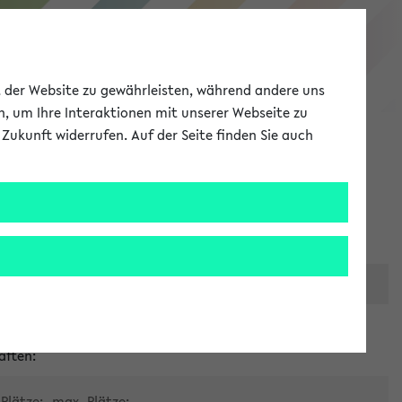
eKVV
ät der Website zu gewährleisten, während andere uns
h, um Ihre Interaktionen mit unserer Webseite zu
Zukunft widerrufen. Auf der Seite finden Sie auch
Meine Uni
EN
ANMELDEN
er zentralen Raumvergabe
aften:
Plätze:
max. Plätze: