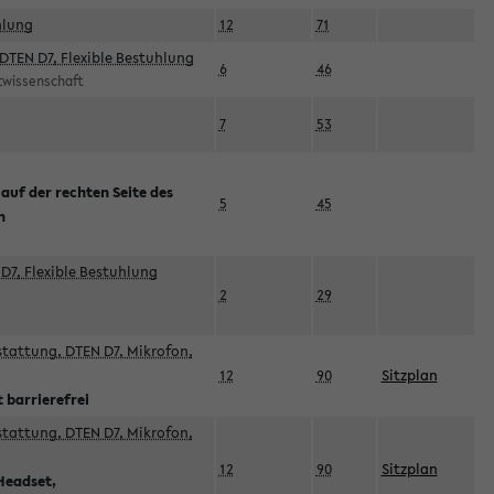
hlung
12
71
DTEN D7, Flexible Bestuhlung
6
46
rtwissenschaft
7
53
 auf der rechten Seite des
5
45
n
D7, Flexible Bestuhlung
2
29
sstattung, DTEN D7, Mikrofon,
12
90
Sitzplan
 barrierefrei
sstattung, DTEN D7, Mikrofon,
12
90
Sitzplan
Headset,