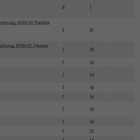
0
1
attung, DTEN D7, Flexible
3
67
attung, DTEN D7, Flexible
7
29
7
42
7
34
7
42
7
54
7
43
7
56
7
52