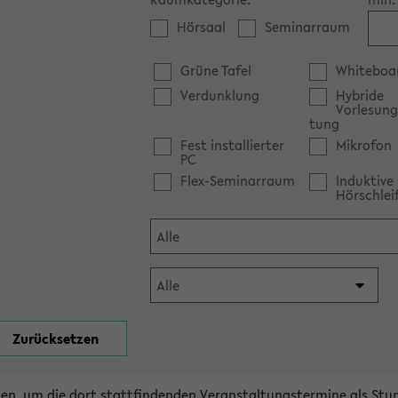
Hörsaal
Seminarraum
Grüne Tafel
Whiteboa
Verdunklung
Hybride
Vorlesung
tung
Fest installierter
Mikrofon
PC
Flex-Seminarraum
Induktive
Hörschlei
en, um die dort stattfindenden Veranstaltungstermine als Stu