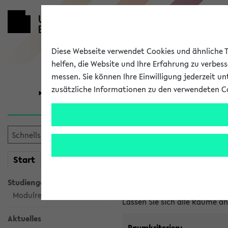
Diese Webseite verwendet Cookies und ähnliche Te
helfen, die Website und Ihre Erfahrung zu verbes
messen. Sie können Ihre Einwilligung jederzeit u
zusätzliche Informationen zu den verwendeten C
Universität
Forschung
Im eKVV ver
mein
Start
eKVV
Freie Räume und Veranstal
Studiengangsauswahl
Raumanfragen:
raumvergabe@
Modulrecherche
Lassen Sie sich alle Räume 
Aktuelles
Raumkriterien: