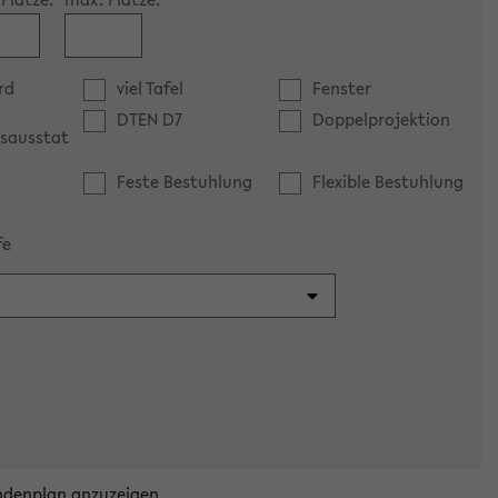
rd
viel Tafel
Fenster
DTEN D7
Doppelprojektion
sausstat
Feste Bestuhlung
Flexible Bestuhlung
fe
ndenplan anzuzeigen.