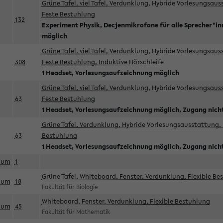
Grüne Tafel, viel Tafel, Verdunklung, Hybride Vorlesungsau
Feste Bestuhlung
132
Experiment Physik, Decjenmikrofone für alle Sprecher*i
möglich
Grüne Tafel, viel Tafel, Verdunklung, Hybride Vorlesungsau
308
Feste Bestuhlung, Induktive Hörschleife
1 Headset, Vorlesungsaufzeichnung möglich
Grüne Tafel, viel Tafel, Verdunklung, Hybride Vorlesungsau
63
Feste Bestuhlung
1 Headset, Vorlesungsaufzeichnung möglich, Zugang nicht
Grüne Tafel, Verdunklung, Hybride Vorlesungsausstattung, 
63
Bestuhlung
1 Headset, Vorlesungsaufzeichnung möglich, Zugang nicht
aum
1
Grüne Tafel, Whiteboard, Fenster, Verdunklung, Flexible Be
aum
18
Fakultät für Biologie
Whiteboard, Fenster, Verdunklung, Flexible Bestuhlung
aum
45
Fakultät für Mathematik