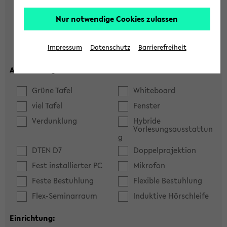
Hörsaal
Seminarraum
Nur notwendige Cookies zulassen
max. Plätze:
Impressum
Datenschutz
Barrierefreiheit
Ausstattung:
Grüne Tafel
Whiteboard
viel Tafel
Fenster
Verdunklung
Hybride
Vorlesungsausstattun
g
DTEN D7
Doppelprojektion
Fest installierter PC
Mikrofon
Feste Bestuhlung
Flexible Bestuhlung
Flex-Seminarraum
Induktive Hörschleife
Einrichtung: