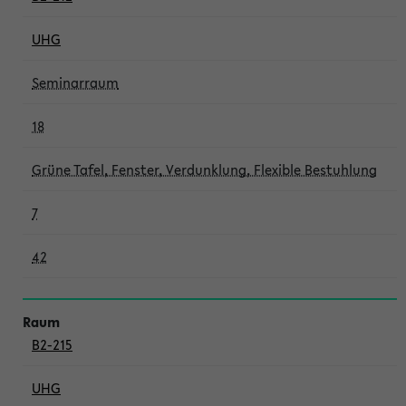
UHG
Seminarraum
18
Grüne Tafel, Fenster, Verdunklung, Flexible Bestuhlung
7
42
B2-215
UHG