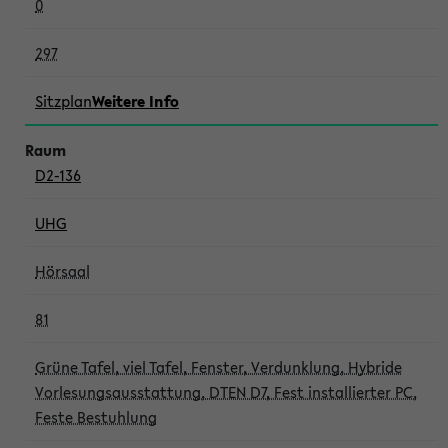
0
297
Sitzplan
Weitere Info
D2-136
UHG
Hörsaal
81
Grüne Tafel, viel Tafel, Fenster, Verdunklung, Hybride
Vorlesungsausstattung, DTEN D7, Fest installierter PC,
Feste Bestuhlung