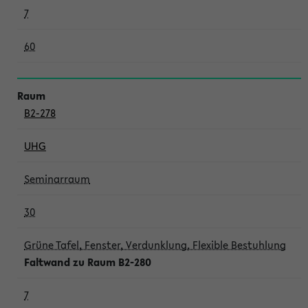
7
60
B2-278
UHG
Seminarraum
30
Grüne Tafel, Fenster, Verdunklung, Flexible Bestuhlung
Faltwand zu Raum B2-280
7