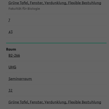
Grüne Tafel, Fenster, Verdunklung, Flexible Bestuhlung
Fakultät für Biologie
7
43
B2-266
UHG
Seminarraum
32
Grüne Tafel, Fenster, Verdunklung, Flexible Bestuhlung