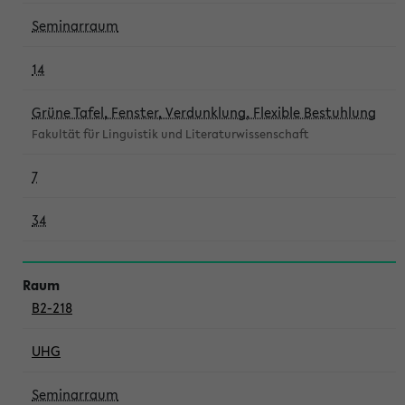
Seminarraum
14
Grüne Tafel, Fenster, Verdunklung, Flexible Bestuhlung
Fakultät für Linguistik und Literaturwissenschaft
7
34
B2-218
UHG
Seminarraum