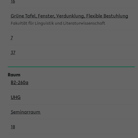
16
Grüne Tafel, Fenster, Verdunklung, Flexible Bestuhlung
Fakultät für Linguistik und Literaturwissenschaft
7
37
B2-260a
UHG
Seminarraum
18