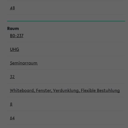
48
B0-237
UHG
Seminarraum
32
Whiteboard, Fenster, Verdunklung, Flexible Bestuhlung
8
64