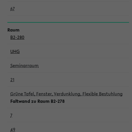
67
B2-280
UHG
Seminarraum
21
Grüne Tafel, Fenster, Verdunklung, Flexible Bestuhlung
Faltwand zu Raum B2-278
7
49