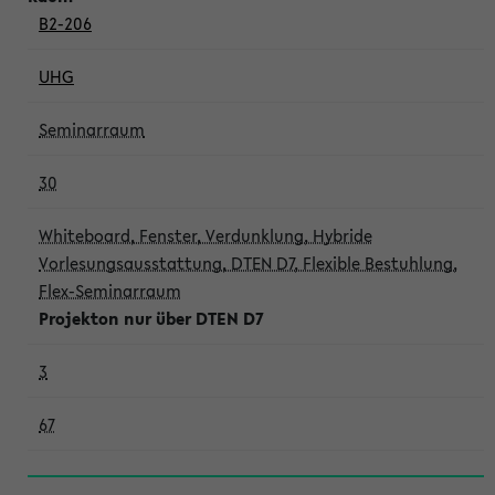
B2-206
UHG
Seminarraum
30
Whiteboard, Fenster, Verdunklung, Hybride
Vorlesungsausstattung, DTEN D7, Flexible Bestuhlung,
Flex-Seminarraum
Projekton nur über DTEN D7
3
67