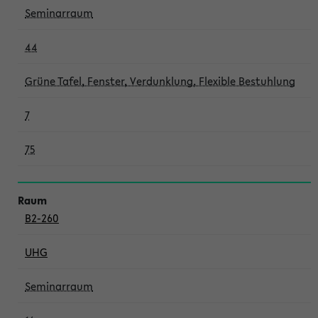
Seminarraum
44
Grüne Tafel, Fenster, Verdunklung, Flexible Bestuhlung
7
75
B2-260
UHG
Seminarraum