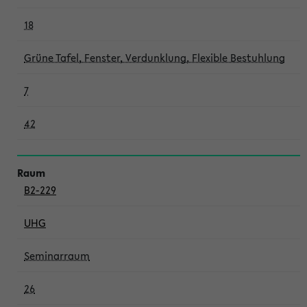
18
Grüne Tafel, Fenster, Verdunklung, Flexible Bestuhlung
7
42
B2-229
UHG
Seminarraum
26