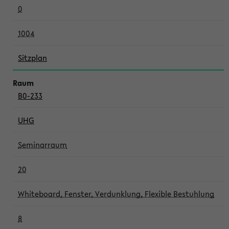
0
1004
Sitzplan
B0-233
UHG
Seminarraum
20
Whiteboard, Fenster, Verdunklung, Flexible Bestuhlung
8