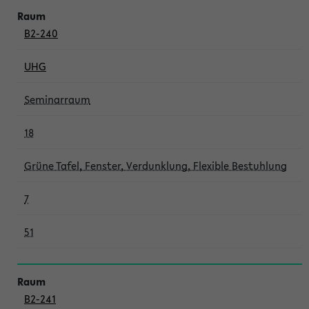
B2-240
UHG
Seminarraum
18
Grüne Tafel, Fenster, Verdunklung, Flexible Bestuhlung
7
51
B2-241