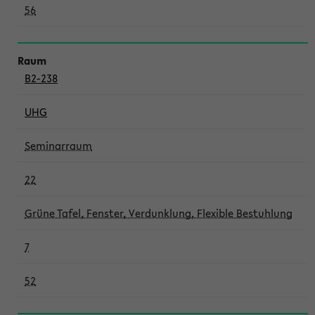
56
B2-238
UHG
Seminarraum
22
Grüne Tafel, Fenster, Verdunklung, Flexible Bestuhlung
7
52