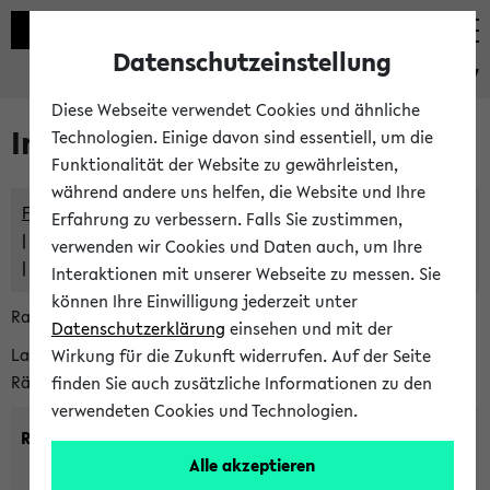
Datenschutzeinstellung
eKVV
Diese Webseite verwendet Cookies und ähnliche
Im eKVV verwaltete Räume
Technologien. Einige davon sind essentiell, um die
Funktionalität der Website zu gewährleisten,
während andere uns helfen, die Website und Ihre
Freie Räume und Veranstaltungsüberschneidungen
Erfahrung zu verbessern. Falls Sie zustimmen,
Raumüberschneidungen
verwenden wir Cookies und Daten auch, um Ihre
Hinweise der zentralen Raumvergabe
Interaktionen mit unserer Webseite zu messen. Sie
können Ihre Einwilligung jederzeit unter
Raumanfragen:
raumvergabe@uni-bielefeld.de
Datenschutzerklärung
einsehen und mit der
Lassen Sie sich alle Räume anzeigen oder suchen Sie nach
Wirkung für die Zukunft widerrufen. Auf der Seite
Räumen mit bestimmten Eigenschaften:
finden Sie auch zusätzliche Informationen zu den
verwendeten Cookies und Technologien.
Raumkriterien:
Alle akzeptieren
Raumkategorie:
min. Plätze: