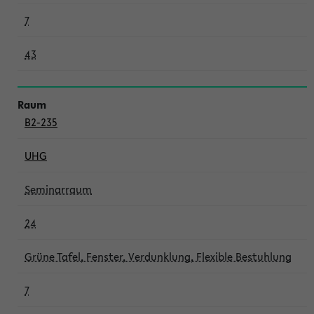
7
43
B2-235
UHG
Seminarraum
24
Grüne Tafel, Fenster, Verdunklung, Flexible Bestuhlung
7