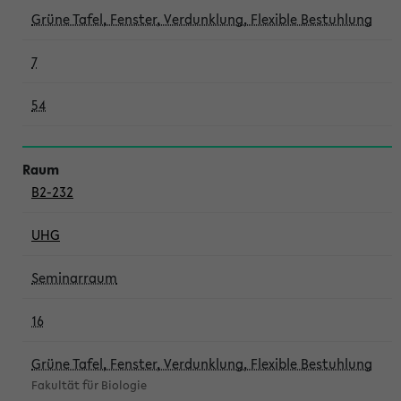
Grüne Tafel, Fenster, Verdunklung, Flexible Bestuhlung
7
54
B2-232
UHG
Seminarraum
16
Grüne Tafel, Fenster, Verdunklung, Flexible Bestuhlung
Fakultät für Biologie