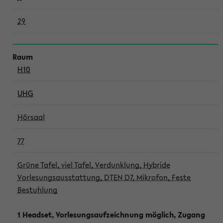
29
H10
UHG
Hörsaal
77
Grüne Tafel, viel Tafel, Verdunklung, Hybride
Vorlesungsausstattung, DTEN D7, Mikrofon, Feste
Bestuhlung
1 Headset, Vorlesungsaufzeichnung möglich, Zugang