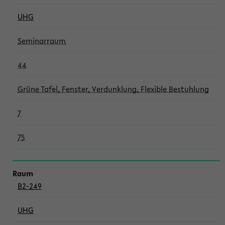
UHG
Seminarraum
44
Grüne Tafel, Fenster, Verdunklung, Flexible Bestuhlung
7
75
B2-249
UHG