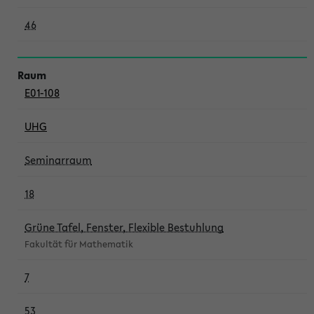
46
E01-108
UHG
Seminarraum
18
Grüne Tafel, Fenster, Flexible Bestuhlung
Fakultät für Mathematik
7
53