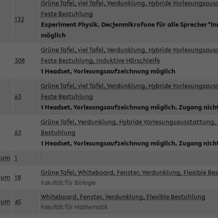
Grüne Tafel, viel Tafel, Verdunklung, Hybride Vorlesungsau
Feste Bestuhlung
132
Experiment Physik, Decjenmikrofone für alle Sprecher*i
möglich
Grüne Tafel, viel Tafel, Verdunklung, Hybride Vorlesungsau
308
Feste Bestuhlung, Induktive Hörschleife
1 Headset, Vorlesungsaufzeichnung möglich
Grüne Tafel, viel Tafel, Verdunklung, Hybride Vorlesungsau
63
Feste Bestuhlung
1 Headset, Vorlesungsaufzeichnung möglich, Zugang nicht
Grüne Tafel, Verdunklung, Hybride Vorlesungsausstattung, 
63
Bestuhlung
1 Headset, Vorlesungsaufzeichnung möglich, Zugang nicht
aum
1
Grüne Tafel, Whiteboard, Fenster, Verdunklung, Flexible Be
aum
18
Fakultät für Biologie
Whiteboard, Fenster, Verdunklung, Flexible Bestuhlung
aum
45
Fakultät für Mathematik