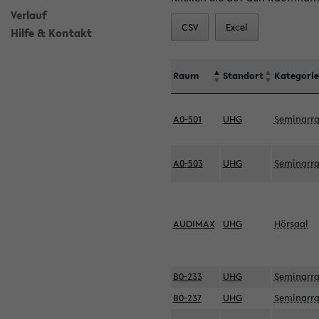
Verlauf
CSV
Excel
Hilfe & Kontakt
Raum
Standort
Kategorie
A0-501
UHG
Seminarr
A0-503
UHG
Seminarr
AUDIMAX
UHG
Hörsaal
B0-233
UHG
Seminarr
B0-237
UHG
Seminarr