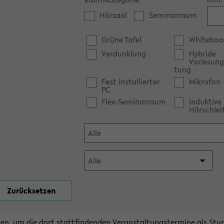
Hörsaal
Seminarraum
Grüne Tafel
Whiteboa
Verdunklung
Hybride
Vorlesung
tung
Fest installierter
Mikrofon
PC
Flex-Seminarraum
Induktive
Hörschlei
en, um die dort stattfindenden Veranstaltungstermine als Stu