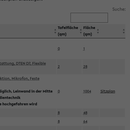
Suche:
Tafelfläche
Fläche
(qm)
(qm)
0
1
attung, DTEN D7, Flexible
2
28
tion, Mikrofon, Feste
glich, Leinwand in der Mitte
0
1004
Sitzplan
dientechnik
ie hochgefahren wird
8
48
8
64