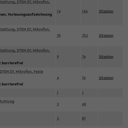
sstattung, DTEN D7, Mikrofon,
14
166
Sitzplan
nnen, Vorlesungsaufzeichnung
sstattung, DTEN D7, Mikrofon,
35
352
Sitzplan
sstattung, DTEN D7, Mikrofon,
9
76
Sitzplan
 barrierefrei
DTEN D7, Mikrofon, Feste
4
76
Sitzplan
 barrierefrei
1
1
stuhlung
3
60
3
87