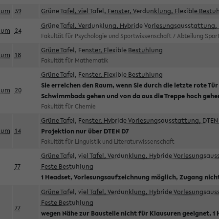
aum
39
Grüne Tafel, viel Tafel, Fenster, Verdunklung, Flexible Bestu
Grüne Tafel, Verdunklung, Hybride Vorlesungsausstattung, 
aum
24
Fakultät für Psychologie und Sportwissenschaft / Abteilung Spo
Grüne Tafel, Fenster, Flexible Bestuhlung
aum
18
Fakultät für Mathematik
Grüne Tafel, Fenster, Flexible Bestuhlung
Sie erreichen den Raum, wenn Sie durch die letzte rote Tür
aum
20
Schwimmbads gehen und von da aus die Treppe hoch gehe
Fakultät für Chemie
Grüne Tafel, Fenster, Hybride Vorlesungsausstattung, DTEN 
aum
14
Projektion nur über DTEN D7
Fakultät für Linguistik und Literaturwissenschaft
Grüne Tafel, viel Tafel, Verdunklung, Hybride Vorlesungsau
77
Feste Bestuhlung
1 Headset, Vorlesungsaufzeichnung möglich, Zugang nicht
Grüne Tafel, viel Tafel, Verdunklung, Hybride Vorlesungsau
Feste Bestuhlung
77
wegen Nähe zur Baustelle nicht für Klausuren geeignet, 1 