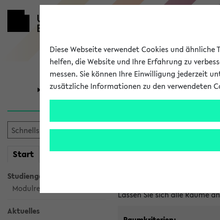
Diese Webseite verwendet Cookies und ähnliche Te
helfen, die Website und Ihre Erfahrung zu verbes
messen. Sie können Ihre Einwilligung jederzeit u
zusätzliche Informationen zu den verwendeten C
Universität
Forschung
Im eKVV ver
mein
Start
eKVV
Freie Räume und Veranstal
Studiengangsauswahl
Raumanfragen:
raumvergabe@
Modulrecherche
Lassen Sie sich alle Räume 
Aktuelles
Raumkriterien: