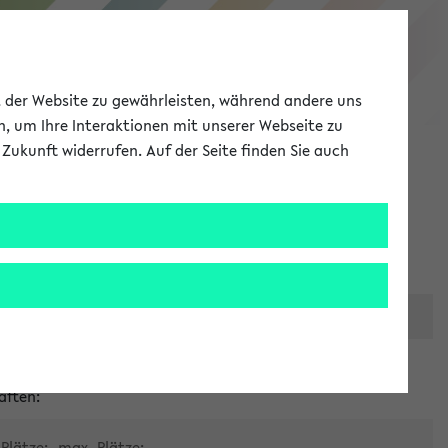
eKVV
ät der Website zu gewährleisten, während andere uns
h, um Ihre Interaktionen mit unserer Webseite zu
Zukunft widerrufen. Auf der Seite finden Sie auch
Meine Uni
EN
ANMELDEN
er zentralen Raumvergabe
aften:
Plätze:
max. Plätze: