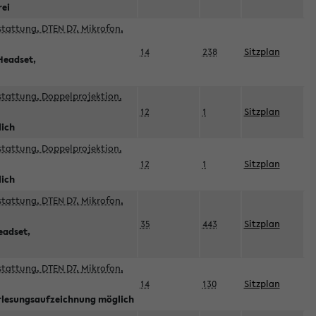
rei
sstattung, DTEN D7, Mikrofon,
14
238
Sitzplan
Headset,
sstattung, Doppelprojektion,
12
1
Sitzplan
lich
sstattung, Doppelprojektion,
12
1
Sitzplan
lich
sstattung, DTEN D7, Mikrofon,
35
443
Sitzplan
eadset,
sstattung, DTEN D7, Mikrofon,
14
130
Sitzplan
orlesungsaufzeichnung möglich