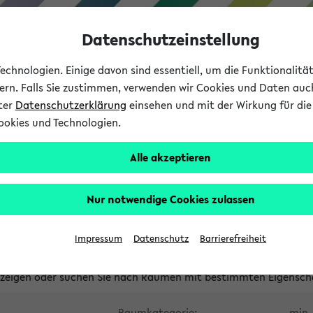
Datenschutzeinstellung
chnologien. Einige davon sind essentiell, um die Funktionalit
sern. Falls Sie zustimmen, verwenden wir Cookies und Daten auc
nter
Datenschutzerklärung
einsehen und mit der Wirkung für die 
ookies und Technologien.
Studium
Lehre
International
Alle akzeptieren
waltete Räume
Nur notwendige Cookies zulassen
tungsüberschneidungen
Raumüberschneidungen
Hinweise d
Impressum
Datenschutz
Barrierefreiheit
uni-bielefeld.de
anzeigen oder suchen Sie nach Räumen mit bestimmten Eigensch
Raumkategorie:
min. 