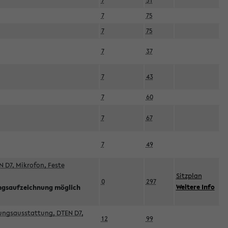
7
51
7
75
7
75
7
37
7
43
7
60
7
67
7
49
 D7, Mikrofon, Feste
Sitzplan
0
297
Weitere Info
ngsaufzeichnung möglich
esungsausstattung, DTEN D7,
12
99