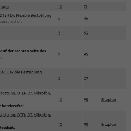
hlung
12
71
DTEN D7, Flexible Bestuhlung
6
46
rtwissenschaft
7
53
 auf der rechten Seite des
5
45
n
D7, Flexible Bestuhlung
2
29
sstattung, DTEN D7, Mikrofon,
12
90
Sitzplan
 barrierefrei
sstattung, DTEN D7, Mikrofon,
12
90
Sitzplan
Headset,