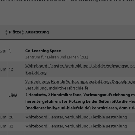
Plätze
Ausstattung
aum
1
Co-Learning Space
Zentrum für Lehren und Lernen (ZLL)
Whiteboard, Fenster, Verdunklung, Hybride Vorlesungsausst
aum
12
Bestuhlung
Verdunklung, Hybride Vorlesungsausstattung, Doppelprojek
Bestuhlung, Induktive Hörschleife
1064
2 Headsets, 2 Handmikrofone, Vorlesungsaufzeichnung mö
heruntergefahren; für Nutzung beider Seiten bitte die Me
(medientechnik@uni-bielefeld.de) kontaktieren, damit s
aum
20
Whiteboard, Fenster, Verdunklung, Flexible Bestuhlung
aum
32
Whiteboard, Fenster, Verdunklung, Flexible Bestuhlung