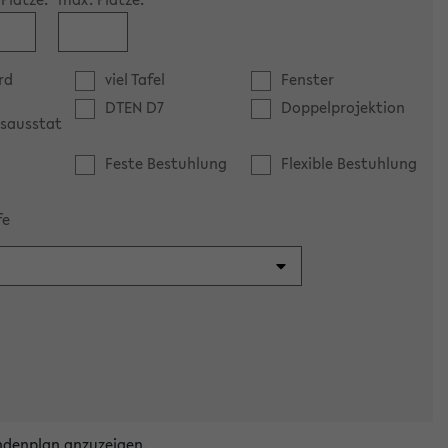
rd
viel Tafel
Fenster
DTEN D7
Doppelprojektion
sausstat
Feste Bestuhlung
Flexible Bestuhlung
fe
ndenplan anzuzeigen.