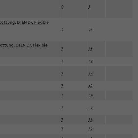
0
1
attung, DTEN D7, Flexible
3
67
attung, DTEN D7, Flexible
7
29
7
42
7
34
7
42
7
54
7
43
7
56
7
52