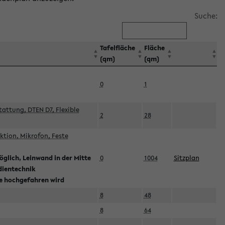
Suche:
Tafelfläche
Fläche
(qm)
(qm)
0
1
attung, DTEN D7, Flexible
2
28
tion, Mikrofon, Feste
glich, Leinwand in der Mitte
0
1004
Sitzplan
dientechnik
ie hochgefahren wird
8
48
8
64