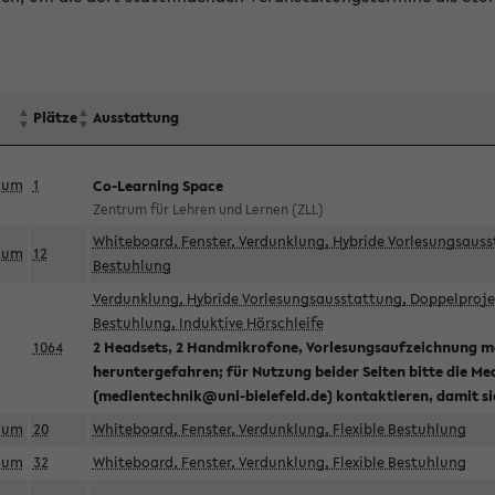
Plätze
Ausstattung
aum
1
Co-Learning Space
Zentrum für Lehren und Lernen (ZLL)
Whiteboard, Fenster, Verdunklung, Hybride Vorlesungsausst
aum
12
Bestuhlung
Verdunklung, Hybride Vorlesungsausstattung, Doppelprojek
Bestuhlung, Induktive Hörschleife
1064
2 Headsets, 2 Handmikrofone, Vorlesungsaufzeichnung mö
heruntergefahren; für Nutzung beider Seiten bitte die Me
(medientechnik@uni-bielefeld.de) kontaktieren, damit s
aum
20
Whiteboard, Fenster, Verdunklung, Flexible Bestuhlung
aum
32
Whiteboard, Fenster, Verdunklung, Flexible Bestuhlung