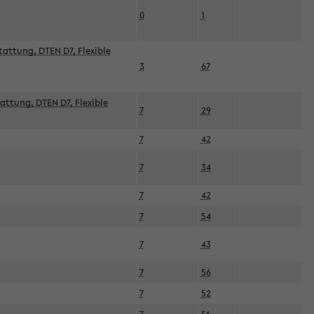
0
1
attung, DTEN D7, Flexible
3
67
attung, DTEN D7, Flexible
7
29
7
42
7
34
7
42
7
54
7
43
7
56
7
52