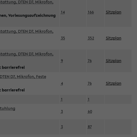
sstattung, DTEN D7, Mikrofon,
14
166
Sitzplan
nnen, Vorlesungsaufzeichnung
sstattung, DTEN D7, Mikrofon,
35
352
Sitzplan
sstattung, DTEN D7, Mikrofon,
9
76
Sitzplan
 barrierefrei
DTEN D7, Mikrofon, Feste
4
76
Sitzplan
 barrierefrei
1
1
stuhlung
3
60
3
87