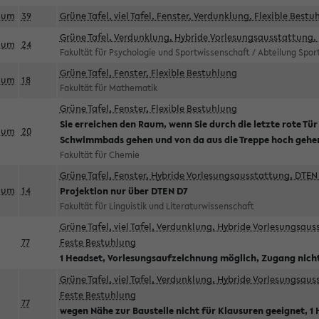
aum
39
Grüne Tafel, viel Tafel, Fenster, Verdunklung, Flexible Bestu
Grüne Tafel, Verdunklung, Hybride Vorlesungsausstattung, 
aum
24
Fakultät für Psychologie und Sportwissenschaft / Abteilung Spo
Grüne Tafel, Fenster, Flexible Bestuhlung
aum
18
Fakultät für Mathematik
Grüne Tafel, Fenster, Flexible Bestuhlung
Sie erreichen den Raum, wenn Sie durch die letzte rote Tür
aum
20
Schwimmbads gehen und von da aus die Treppe hoch gehe
Fakultät für Chemie
Grüne Tafel, Fenster, Hybride Vorlesungsausstattung, DTEN 
aum
14
Projektion nur über DTEN D7
Fakultät für Linguistik und Literaturwissenschaft
Grüne Tafel, viel Tafel, Verdunklung, Hybride Vorlesungsau
77
Feste Bestuhlung
1 Headset, Vorlesungsaufzeichnung möglich, Zugang nicht
Grüne Tafel, viel Tafel, Verdunklung, Hybride Vorlesungsau
Feste Bestuhlung
77
wegen Nähe zur Baustelle nicht für Klausuren geeignet, 1 