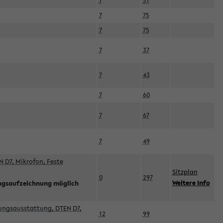
7
51
7
75
7
75
7
37
7
43
7
60
7
67
7
49
 D7, Mikrofon, Feste
Sitzplan
0
297
Weitere Info
ngsaufzeichnung möglich
esungsausstattung, DTEN D7,
12
99