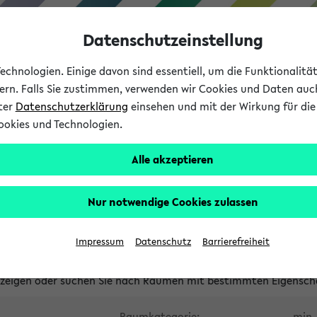
Datenschutzeinstellung
chnologien. Einige davon sind essentiell, um die Funktionalit
sern. Falls Sie zustimmen, verwenden wir Cookies und Daten auc
nter
Datenschutzerklärung
einsehen und mit der Wirkung für die 
ookies und Technologien.
Studium
Lehre
International
Alle akzeptieren
waltete Räume
Nur notwendige Cookies zulassen
tungsüberschneidungen
Raumüberschneidungen
Hinweise d
Impressum
Datenschutz
Barrierefreiheit
uni-bielefeld.de
anzeigen oder suchen Sie nach Räumen mit bestimmten Eigensch
Raumkategorie:
min. 