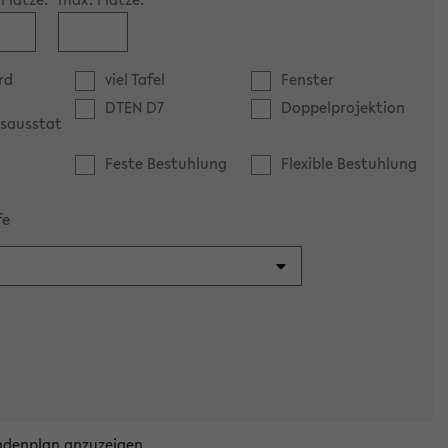
rd
viel Tafel
Fenster
DTEN D7
Doppelprojektion
sausstat
Feste Bestuhlung
Flexible Bestuhlung
fe
ndenplan anzuzeigen.