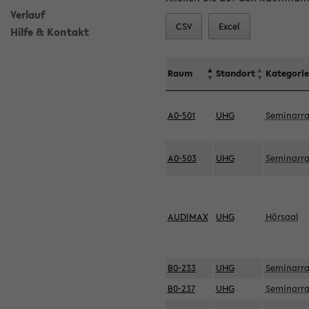
Verlauf
CSV
Excel
Hilfe & Kontakt
Raum
Standort
Kategorie
A0-501
UHG
Seminarr
A0-503
UHG
Seminarr
AUDIMAX
UHG
Hörsaal
B0-233
UHG
Seminarr
B0-237
UHG
Seminarr