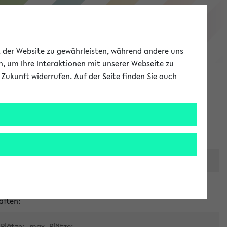
eKVV
ät der Website zu gewährleisten, während andere uns
h, um Ihre Interaktionen mit unserer Webseite zu
Zukunft widerrufen. Auf der Seite finden Sie auch
Meine Uni
EN
ANMELDEN
er zentralen Raumvergabe
aften:
Plätze:
max. Plätze: