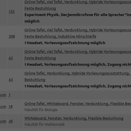
Grüne Tafel, viel Tafel, Verdunklung, Hybride Vorlesungsau
Feste Bestuhlung
132
Experiment Physik, Decjenmikrofone für alle Sprecher*i
möglich
Grüne Tafel, viel Tafel, Verdunklung, Hybride Vorlesungsau
308
Feste Bestuhlung, Induktive Hörschleife
1 Headset, Vorlesungsaufzeichnung möglich
Grüne Tafel, viel Tafel, Verdunklung, Hybride Vorlesungsau
63
Feste Bestuhlung
1 Headset, Vorlesungsaufzeichnung möglich, Zugang nicht
Grüne Tafel, Verdunklung, Hybride Vorlesungsausstattung, 
63
Bestuhlung
1 Headset, Vorlesungsaufzeichnung möglich, Zugang nicht
aum
1
Grüne Tafel, Whiteboard, Fenster, Verdunklung, Flexible Be
aum
18
Fakultät für Biologie
Whiteboard, Fenster, Verdunklung, Flexible Bestuhlung
aum
45
Fakultät für Mathematik