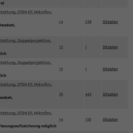
rei
sstattung, DTEN D7, Mikrofon,
14
238
Sitzplan
Headset,
sstattung, Doppelprojektion,
12
1
Sitzplan
lich
sstattung, Doppelprojektion,
12
1
Sitzplan
lich
sstattung, DTEN D7, Mikrofon,
35
443
Sitzplan
eadset,
sstattung, DTEN D7, Mikrofon,
14
130
Sitzplan
orlesungsaufzeichnung möglich