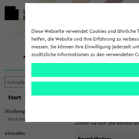
Diese Webseite verwendet Cookies und ähnliche Te
helfen, die Website und Ihre Erfahrung zu verbes
messen. Sie können Ihre Einwilligung jederzeit u
zusätzliche Informationen zu den verwendeten C
Universität
Forschung
Im eKVV ver
mein
Start
eKVV
Freie Räume und Veranstal
Studiengangsauswahl
Raumanfragen:
raumvergabe@
Modulrecherche
Lassen Sie sich alle Räume 
Aktuelles
Raumkriterien: