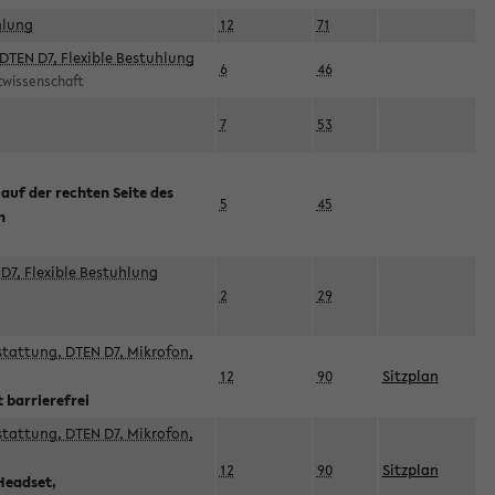
hlung
12
71
DTEN D7, Flexible Bestuhlung
6
46
rtwissenschaft
7
53
 auf der rechten Seite des
5
45
n
D7, Flexible Bestuhlung
2
29
sstattung, DTEN D7, Mikrofon,
12
90
Sitzplan
 barrierefrei
sstattung, DTEN D7, Mikrofon,
12
90
Sitzplan
Headset,