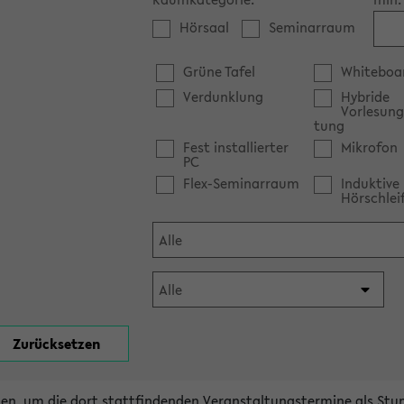
Hörsaal
Seminarraum
Grüne Tafel
Whiteboa
Verdunklung
Hybride
Vorlesung
tung
Fest installierter
Mikrofon
PC
Flex-Seminarraum
Induktive
Hörschlei
en, um die dort stattfindenden Veranstaltungstermine als Stu