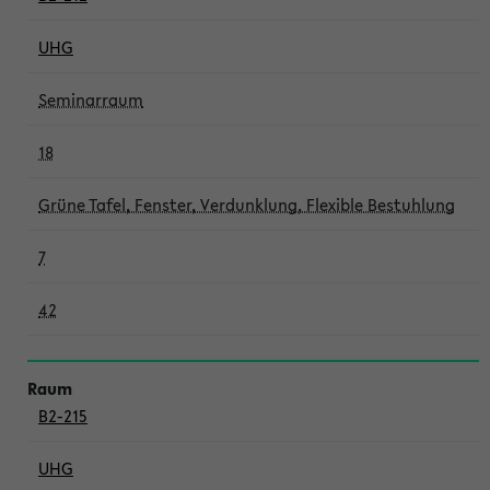
UHG
Seminarraum
18
Grüne Tafel, Fenster, Verdunklung, Flexible Bestuhlung
7
42
B2-215
UHG