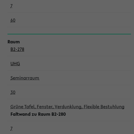
7
60
B2-278
UHG
Seminarraum
30
Grüne Tafel, Fenster, Verdunklung, Flexible Bestuhlung
Faltwand zu Raum B2-280
7