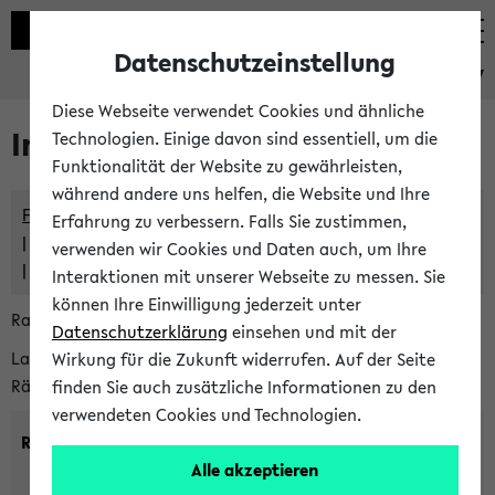
Datenschutzeinstellung
eKVV
Diese Webseite verwendet Cookies und ähnliche
Im eKVV verwaltete Räume
Technologien. Einige davon sind essentiell, um die
Funktionalität der Website zu gewährleisten,
während andere uns helfen, die Website und Ihre
Freie Räume und Veranstaltungsüberschneidungen
Erfahrung zu verbessern. Falls Sie zustimmen,
Raumüberschneidungen
verwenden wir Cookies und Daten auch, um Ihre
Hinweise der zentralen Raumvergabe
Interaktionen mit unserer Webseite zu messen. Sie
können Ihre Einwilligung jederzeit unter
Raumanfragen:
raumvergabe@uni-bielefeld.de
Datenschutzerklärung
einsehen und mit der
Lassen Sie sich alle Räume anzeigen oder suchen Sie nach
Wirkung für die Zukunft widerrufen. Auf der Seite
Räumen mit bestimmten Eigenschaften:
finden Sie auch zusätzliche Informationen zu den
verwendeten Cookies und Technologien.
Raumkriterien:
Alle akzeptieren
Raumkategorie:
min. Plätze: