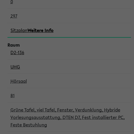
0
297
Sitzplan
Weitere Info
D2-136
UHG
Hörsaal
81
Grüne Tafel, viel Tafel, Fenster, Verdunklung, Hybride
Vorlesungsausstattung, DTEN D7, Fest installierter PC,
Feste Bestuhlung