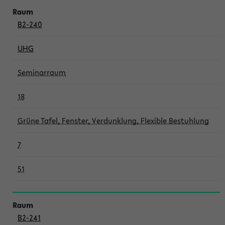
B2-240
UHG
Seminarraum
18
Grüne Tafel, Fenster, Verdunklung, Flexible Bestuhlung
7
51
B2-241