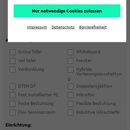
Hörsaal
Seminarraum
Nur notwendige Cookies zulassen
max. Plätze:
Impressum
Datenschutz
Barrierefreiheit
Ausstattung:
Grüne Tafel
Whiteboard
viel Tafel
Fenster
Verdunklung
Hybride
Vorlesungsausstattun
g
DTEN D7
Doppelprojektion
Fest installierter PC
Mikrofon
Feste Bestuhlung
Flexible Bestuhlung
Flex-Seminarraum
Induktive Hörschleife
Einrichtung: