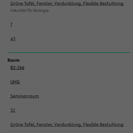
Grüne Tafel, Fenster, Verdunklung, Flexible Bestuhlung
Fakultät für Biologie
7
43
B2-266
UHG
Seminarraum
32
Grüne Tafel, Fenster, Verdunklung, Flexible Bestuhlung