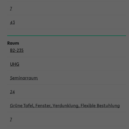
7
43
B2-235
UHG
Seminarraum
24
Grüne Tafel, Fenster, Verdunklung, Flexible Bestuhlung
7