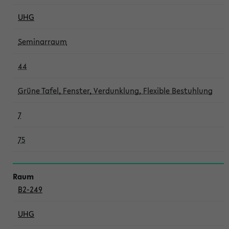
UHG
Seminarraum
44
Grüne Tafel, Fenster, Verdunklung, Flexible Bestuhlung
7
75
B2-249
UHG