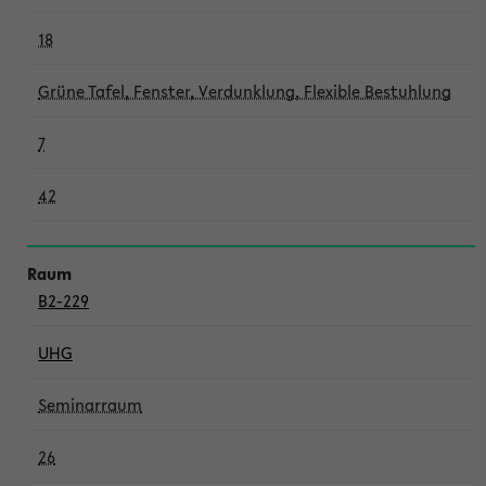
18
Grüne Tafel, Fenster, Verdunklung, Flexible Bestuhlung
7
42
B2-229
UHG
Seminarraum
26