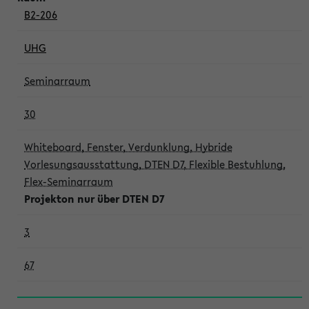
B2-206
UHG
Seminarraum
30
Whiteboard, Fenster, Verdunklung, Hybride
Vorlesungsausstattung, DTEN D7, Flexible Bestuhlung,
Flex-Seminarraum
Projekton nur über DTEN D7
3
67