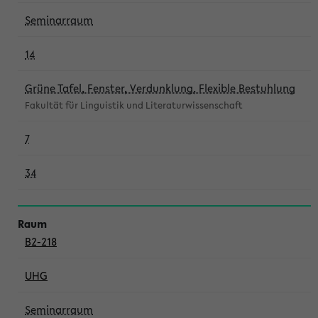
Seminarraum
14
Grüne Tafel, Fenster, Verdunklung, Flexible Bestuhlung
Fakultät für Linguistik und Literaturwissenschaft
7
34
B2-218
UHG
Seminarraum