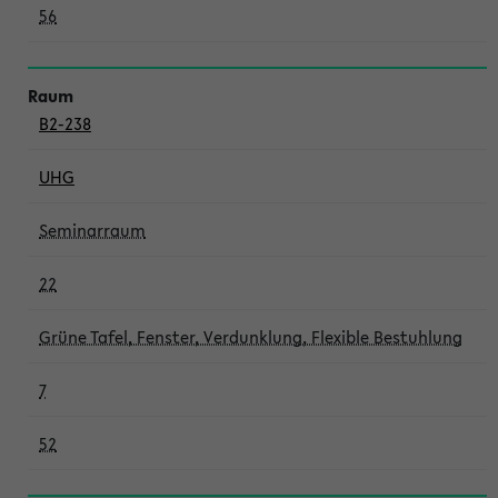
56
B2-238
UHG
Seminarraum
22
Grüne Tafel, Fenster, Verdunklung, Flexible Bestuhlung
7
52