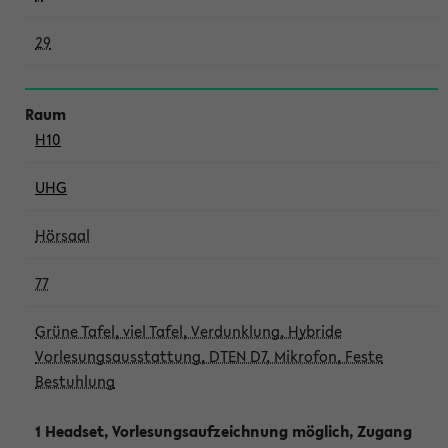
29
H10
UHG
Hörsaal
77
Grüne Tafel, viel Tafel, Verdunklung, Hybride
Vorlesungsausstattung, DTEN D7, Mikrofon, Feste
Bestuhlung
1 Headset, Vorlesungsaufzeichnung möglich, Zugang