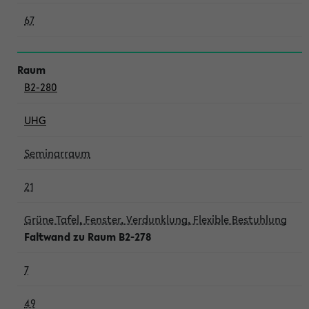
67
B2-280
UHG
Seminarraum
21
Grüne Tafel, Fenster, Verdunklung, Flexible Bestuhlung
Faltwand zu Raum B2-278
7
49