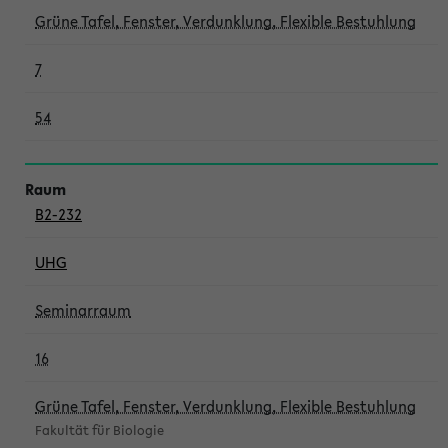
Grüne Tafel, Fenster, Verdunklung, Flexible Bestuhlung
7
54
B2-232
UHG
Seminarraum
16
Grüne Tafel, Fenster, Verdunklung, Flexible Bestuhlung
Fakultät für Biologie