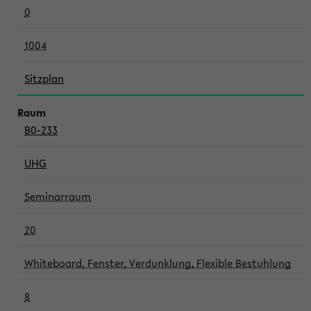
0
1004
Sitzplan
B0-233
UHG
Seminarraum
20
Whiteboard, Fenster, Verdunklung, Flexible Bestuhlung
8