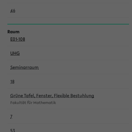
46
E01-108
UHG
Seminarraum
18
Grüne Tafel, Fenster, Flexible Bestuhlung
Fakultät für Mathematik
7
53