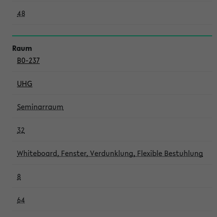
48
B0-237
UHG
Seminarraum
32
Whiteboard, Fenster, Verdunklung, Flexible Bestuhlung
8
64