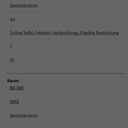
Seminarraum
44
Grüne Tafel, Fenster, Verdunklung, Flexible Bestuhlung
7
75
B2-260
UHG
Seminarraum