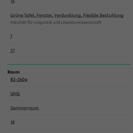
16
Grüne Tafel, Fenster, Verdunklung, Flexible Bestuhlung
Fakultät für Linguistik und Literaturwissenschaft
7
37
B2-260a
UHG
Seminarraum
18