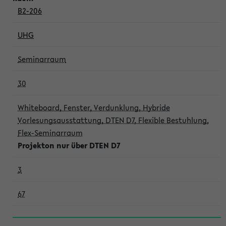
B2-206
UHG
Seminarraum
30
Whiteboard, Fenster, Verdunklung, Hybride
Vorlesungsausstattung, DTEN D7, Flexible Bestuhlung,
Flex-Seminarraum
Projekton nur über DTEN D7
3
67