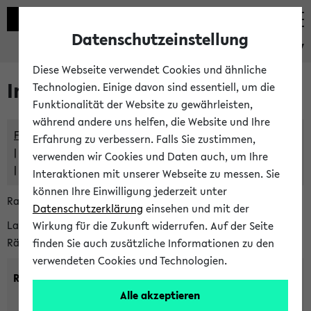
Datenschutzeinstellung
eKVV
Diese Webseite verwendet Cookies und ähnliche
Im eKVV verwaltete Räume
Technologien. Einige davon sind essentiell, um die
Funktionalität der Website zu gewährleisten,
während andere uns helfen, die Website und Ihre
Freie Räume und Veranstaltungsüberschneidungen
Erfahrung zu verbessern. Falls Sie zustimmen,
Raumüberschneidungen
verwenden wir Cookies und Daten auch, um Ihre
Hinweise der zentralen Raumvergabe
Interaktionen mit unserer Webseite zu messen. Sie
können Ihre Einwilligung jederzeit unter
Raumanfragen:
raumvergabe@uni-bielefeld.de
Datenschutzerklärung
einsehen und mit der
Lassen Sie sich alle Räume anzeigen oder suchen Sie nach
Wirkung für die Zukunft widerrufen. Auf der Seite
Räumen mit bestimmten Eigenschaften:
finden Sie auch zusätzliche Informationen zu den
verwendeten Cookies und Technologien.
Raumkriterien:
Alle akzeptieren
Raumkategorie:
min. Plätze: