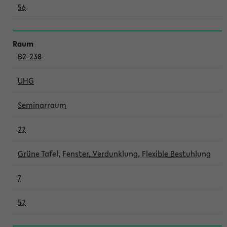
56
B2-238
UHG
Seminarraum
22
Grüne Tafel, Fenster, Verdunklung, Flexible Bestuhlung
7
52