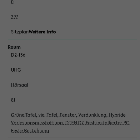
0
297
Sitzplan
Weitere Info
D2-136
UHG
Hörsaal
81
Grüne Tafel, viel Tafel, Fenster, Verdunklung, Hybride
Vorlesungsausstattung, DTEN D7, Fest installierter PC,
Feste Bestuhlung