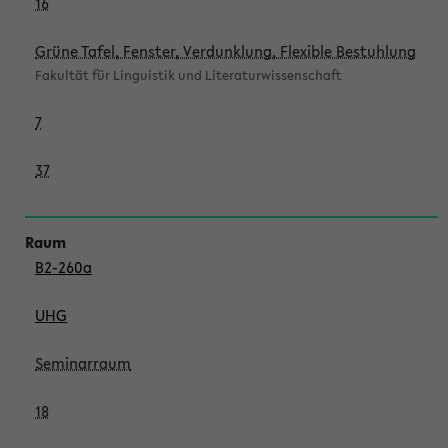
16
Grüne Tafel, Fenster, Verdunklung, Flexible Bestuhlung
Fakultät für Linguistik und Literaturwissenschaft
7
37
B2-260a
UHG
Seminarraum
18