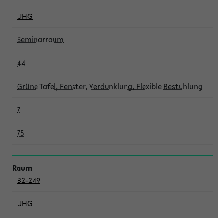
UHG
Seminarraum
44
Grüne Tafel, Fenster, Verdunklung, Flexible Bestuhlung
7
75
B2-249
UHG