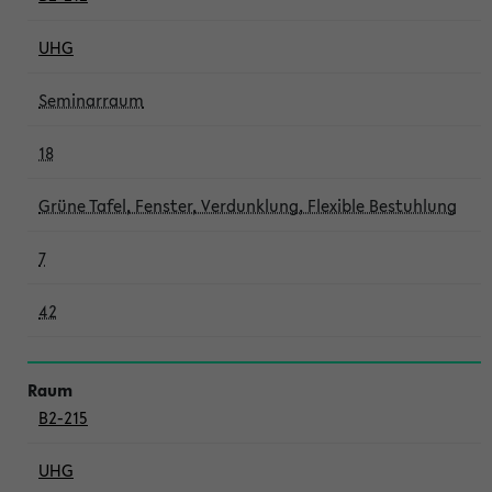
UHG
Seminarraum
18
Grüne Tafel, Fenster, Verdunklung, Flexible Bestuhlung
7
42
B2-215
UHG