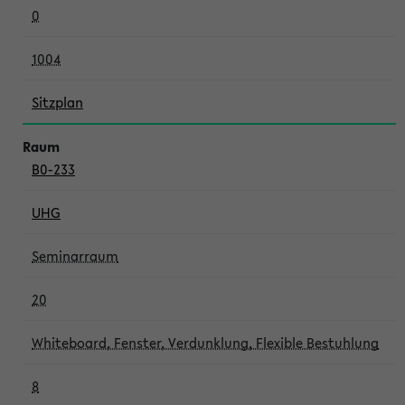
0
1004
Sitzplan
B0-233
UHG
Seminarraum
20
Whiteboard, Fenster, Verdunklung, Flexible Bestuhlung
8