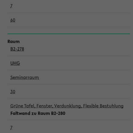
7
60
B2-278
UHG
Seminarraum
30
Grüne Tafel, Fenster, Verdunklung, Flexible Bestuhlung
Faltwand zu Raum B2-280
7