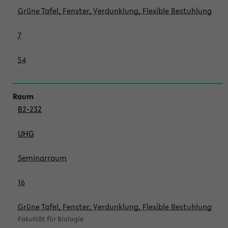
Grüne Tafel, Fenster, Verdunklung, Flexible Bestuhlung
7
54
B2-232
UHG
Seminarraum
16
Grüne Tafel, Fenster, Verdunklung, Flexible Bestuhlung
Fakultät für Biologie