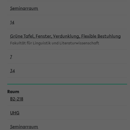
Seminarraum
14
Grüne Tafel, Fenster, Verdunklung, Flexible Bestuhlung
Fakultät für Linguistik und Literaturwissenschaft
7
34
B2-218
UHG
Seminarraum