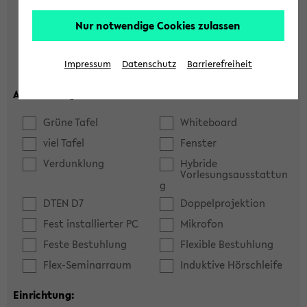
Hörsaal
Seminarraum
Nur notwendige Cookies zulassen
max. Plätze:
Impressum
Datenschutz
Barrierefreiheit
Ausstattung:
Grüne Tafel
Whiteboard
viel Tafel
Fenster
Verdunklung
Hybride
Vorlesungsausstattun
g
DTEN D7
Doppelprojektion
Fest installierter PC
Mikrofon
Feste Bestuhlung
Flexible Bestuhlung
Flex-Seminarraum
Induktive Hörschleife
Einrichtung: