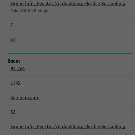
Grüne Tafel, Fenster, Verdunklung, Flexible Bestuhlung
Fakultät für Biologie
7
43
B2-266
UHG
Seminarraum
32
Grüne Tafel, Fenster, Verdunklung, Flexible Bestuhlung