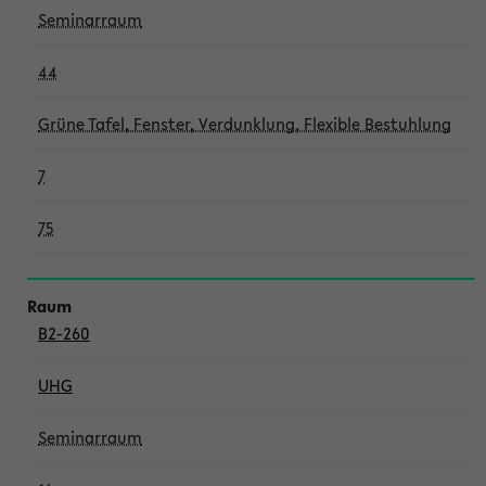
Seminarraum
44
Grüne Tafel, Fenster, Verdunklung, Flexible Bestuhlung
7
75
B2-260
UHG
Seminarraum