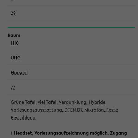
29
H10
UHG
Hörsaal
77
Grüne Tafel, viel Tafel, Verdunklung, Hybride
Vorlesungsausstattung, DTEN D7, Mikrofon, Feste
Bestuhlung
1 Headset, Vorlesungsaufzeichnung möglich, Zugang