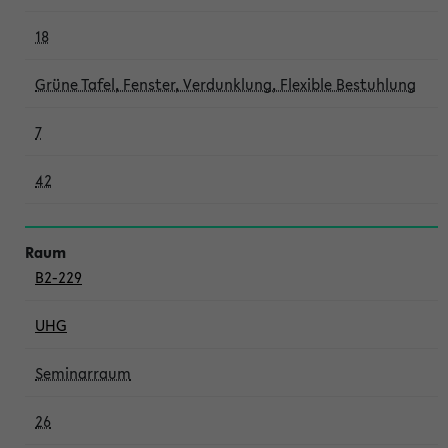
18
Grüne Tafel, Fenster, Verdunklung, Flexible Bestuhlung
7
42
B2-229
UHG
Seminarraum
26