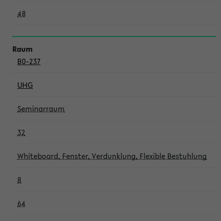
48
B0-237
UHG
Seminarraum
32
Whiteboard, Fenster, Verdunklung, Flexible Bestuhlung
8
64