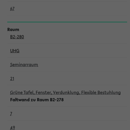
67
B2-280
UHG
Seminarraum
21
Grüne Tafel, Fenster, Verdunklung, Flexible Bestuhlung
Faltwand zu Raum B2-278
7
49