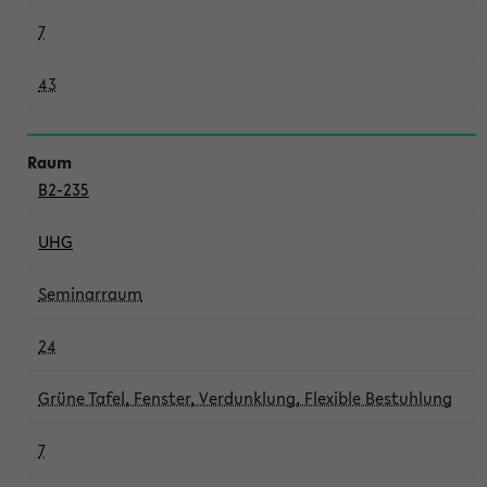
7
43
B2-235
UHG
Seminarraum
24
Grüne Tafel, Fenster, Verdunklung, Flexible Bestuhlung
7