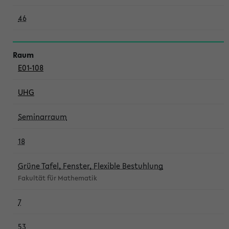
46
E01-108
UHG
Seminarraum
18
Grüne Tafel, Fenster, Flexible Bestuhlung
Fakultät für Mathematik
7
53