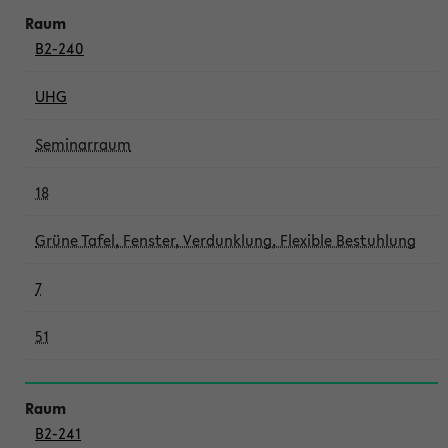
B2-240
UHG
Seminarraum
18
Grüne Tafel, Fenster, Verdunklung, Flexible Bestuhlung
7
51
B2-241