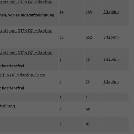
sstattung, DTEN D7, Mikrofon,
14
166
Sitzplan
nnen, Vorlesungsaufzeichnung
sstattung, DTEN D7, Mikrofon,
35
352
Sitzplan
sstattung, DTEN D7, Mikrofon,
9
76
Sitzplan
 barrierefrei
DTEN D7, Mikrofon, Feste
4
76
Sitzplan
 barrierefrei
1
1
stuhlung
3
60
3
87