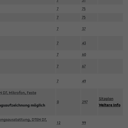
7
51
7
75
7
75
7
37
7
43
7
60
7
67
7
49
 D7, Mikrofon, Feste
Sitzplan
0
297
Weitere Info
ngsaufzeichnung möglich
esungsausstattung, DTEN D7,
12
99