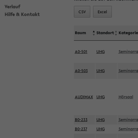
Verlauf
CSV
Excel
Hilfe & Kontakt
Raum
Standort
Kategorie
A0-501
UHG
Seminarr
A0-503
UHG
Seminarr
AUDIMAX
UHG
Hörsaal
B0-233
UHG
Seminarr
B0-237
UHG
Seminarr