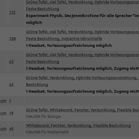
Grüne Tafel, viel Tafel, Verdunklung, Hybride Vorlesungsau
Feste Bestuhlung
132
Experiment Physik, Decjenmikrofone für alle Sprecher*i
möglich
Grüne Tafel, viel Tafel, Verdunklung, Hybride Vorlesungsau
308
Feste Bestuhlung, Induktive Hörschleife
1 Headset, Vorlesungsaufzeichnung möglich
Grüne Tafel, viel Tafel, Verdunklung, Hybride Vorlesungsau
63
Feste Bestuhlung
1 Headset, Vorlesungsaufzeichnung möglich, Zugang nicht
Grüne Tafel, Verdunklung, Hybride Vorlesungsausstattung, 
63
Bestuhlung
1 Headset, Vorlesungsaufzeichnung möglich, Zugang nicht
aum
1
Grüne Tafel, Whiteboard, Fenster, Verdunklung, Flexible Be
aum
18
Fakultät für Biologie
Whiteboard, Fenster, Verdunklung, Flexible Bestuhlung
aum
45
Fakultät für Mathematik