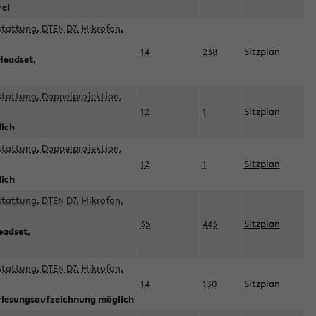
rei
sstattung, DTEN D7, Mikrofon,
14
238
Sitzplan
Headset,
sstattung, Doppelprojektion,
12
1
Sitzplan
lich
sstattung, Doppelprojektion,
12
1
Sitzplan
lich
sstattung, DTEN D7, Mikrofon,
35
443
Sitzplan
eadset,
sstattung, DTEN D7, Mikrofon,
14
130
Sitzplan
orlesungsaufzeichnung möglich