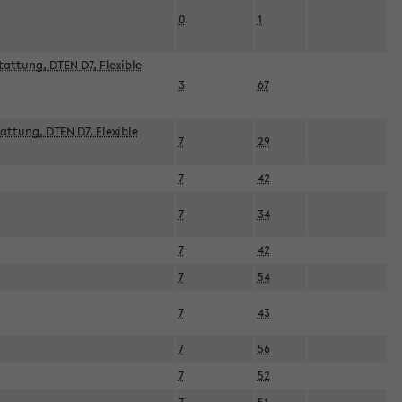
0
1
attung, DTEN D7, Flexible
3
67
attung, DTEN D7, Flexible
7
29
7
42
7
34
7
42
7
54
7
43
7
56
7
52