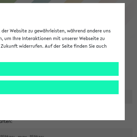
eKVV
ät der Website zu gewährleisten, während andere uns
h, um Ihre Interaktionen mit unserer Webseite zu
Zukunft widerrufen. Auf der Seite finden Sie auch
Meine Uni
EN
ANMELDEN
er zentralen Raumvergabe
aften:
Plätze:
max. Plätze: