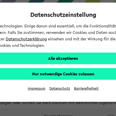
Datenschutzeinstellung
chnologien. Einige davon sind essentiell, um die Funktionalit
sern. Falls Sie zustimmen, verwenden wir Cookies und Daten auc
nter
Datenschutzerklärung
einsehen und mit der Wirkung für die 
ookies und Technologien.
Studium
Lehre
International
Alle akzeptieren
waltete Räume
Nur notwendige Cookies zulassen
tungsüberschneidungen
Raumüberschneidungen
Hinweise d
Impressum
Datenschutz
Barrierefreiheit
uni-bielefeld.de
anzeigen oder suchen Sie nach Räumen mit bestimmten Eigensch
Raumkategorie:
min. 