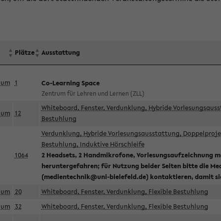
Plätze
Ausstattung
aum
1
Co-Learning Space
Zentrum für Lehren und Lernen (ZLL)
Whiteboard, Fenster, Verdunklung, Hybride Vorlesungsausst
aum
12
Bestuhlung
Verdunklung, Hybride Vorlesungsausstattung, Doppelprojek
Bestuhlung, Induktive Hörschleife
1064
2 Headsets, 2 Handmikrofone, Vorlesungsaufzeichnung mö
heruntergefahren; für Nutzung beider Seiten bitte die Me
(medientechnik@uni-bielefeld.de) kontaktieren, damit s
aum
20
Whiteboard, Fenster, Verdunklung, Flexible Bestuhlung
aum
32
Whiteboard, Fenster, Verdunklung, Flexible Bestuhlung