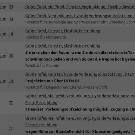
aum
39
Grüne Tafel, viel Tafel, Fenster, Verdunklung, Flexible Bestu
Grüne Tafel, Verdunklung, Hybride Vorlesungsausstattung, 
aum
24
Fakultät für Psychologie und Sportwissenschaft / Abteilung Spo
Grüne Tafel, Fenster, Flexible Bestuhlung
aum
18
Fakultät für Mathematik
Grüne Tafel, Fenster, Flexible Bestuhlung
Sie erreichen den Raum, wenn Sie durch die letzte rote Tür
aum
20
Schwimmbads gehen und von da aus die Treppe hoch gehe
Fakultät für Chemie
Grüne Tafel, Fenster, Hybride Vorlesungsausstattung, DTEN 
aum
14
Projektion nur über DTEN D7
Fakultät für Linguistik und Literaturwissenschaft
Grüne Tafel, viel Tafel, Verdunklung, Hybride Vorlesungsau
77
Feste Bestuhlung
1 Headset, Vorlesungsaufzeichnung möglich, Zugang nicht
Grüne Tafel, viel Tafel, Verdunklung, Hybride Vorlesungsau
Feste Bestuhlung
77
wegen Nähe zur Baustelle nicht für Klausuren geeignet, 1 