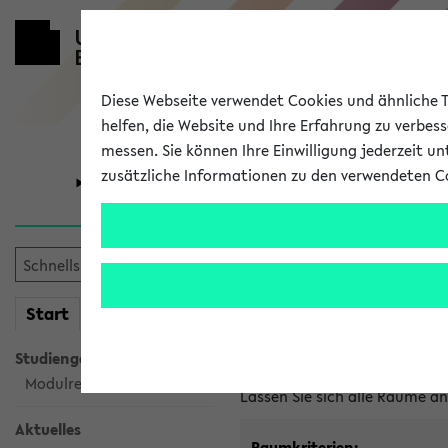
Diese Webseite verwendet Cookies und ähnliche Te
helfen, die Website und Ihre Erfahrung zu verbes
messen. Sie können Ihre Einwilligung jederzeit u
zusätzliche Informationen zu den verwendeten C
Universität
Forschung
Im eKVV ver
mein
Start
eKVV
Freie Räume und Veranstal
Studiengangsauswahl
Raumanfragen:
raumvergabe@
Modulrecherche
Lassen Sie sich alle Räume 
Aktuelles
Raumkriterien: