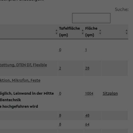
Suche:
Tafelfläche
Fläche
(qm)
(qm)
0
1
attung, DTEN D7, Flexible
2
28
tion, Mikrofon, Feste
glich, Leinwand in der Mitte
0
1004
Sitzplan
dientechnik
ie hochgefahren wird
8
48
8
64