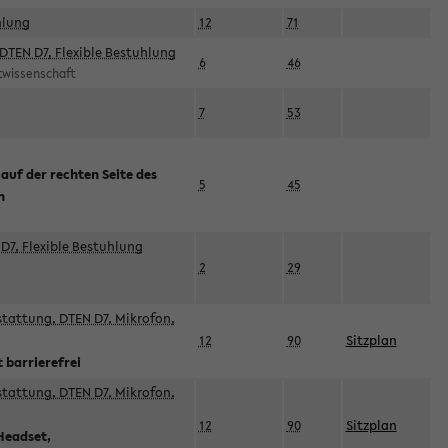
hlung
12
71
DTEN D7, Flexible Bestuhlung
6
46
rtwissenschaft
7
53
 auf der rechten Seite des
5
45
n
D7, Flexible Bestuhlung
2
29
sstattung, DTEN D7, Mikrofon,
12
90
Sitzplan
 barrierefrei
sstattung, DTEN D7, Mikrofon,
12
90
Sitzplan
Headset,