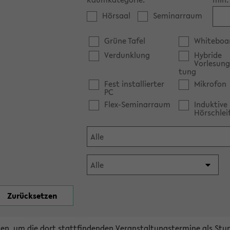
Hörsaal
Seminarraum
Grüne Tafel
Whiteboa
Verdunklung
Hybride
Vorlesung
tung
Fest installierter
Mikrofon
PC
Flex-Seminarraum
Induktive
Hörschlei
en, um die dort stattfindenden Veranstaltungstermine als Stu