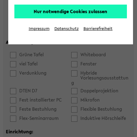
Hörsaal
Seminarraum
Nur notwendige Cookies zulassen
max. Plätze:
Impressum
Datenschutz
Barrierefreiheit
Ausstattung:
Grüne Tafel
Whiteboard
viel Tafel
Fenster
Verdunklung
Hybride
Vorlesungsausstattun
g
DTEN D7
Doppelprojektion
Fest installierter PC
Mikrofon
Feste Bestuhlung
Flexible Bestuhlung
Flex-Seminarraum
Induktive Hörschleife
Einrichtung: