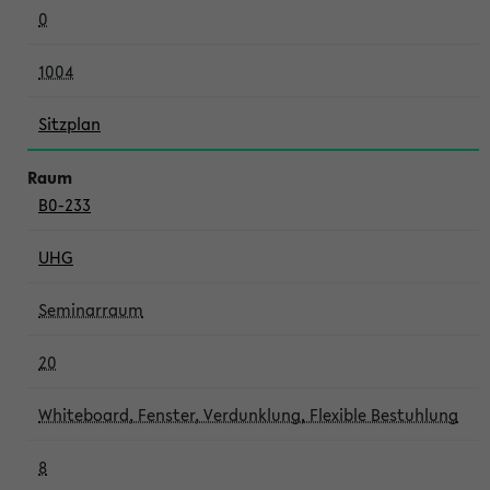
0
1004
Sitzplan
B0-233
UHG
Seminarraum
20
Whiteboard, Fenster, Verdunklung, Flexible Bestuhlung
8