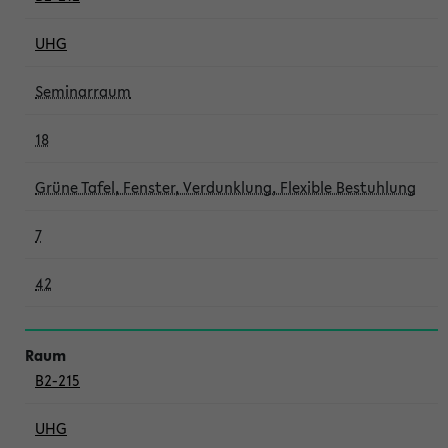
UHG
Seminarraum
18
Grüne Tafel, Fenster, Verdunklung, Flexible Bestuhlung
7
42
B2-215
UHG