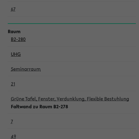
67
B2-280
UHG
Seminarraum
21
Grüne Tafel, Fenster, Verdunklung, Flexible Bestuhlung
Faltwand zu Raum B2-278
7
49