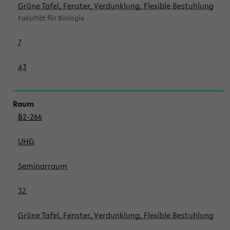
Grüne Tafel, Fenster, Verdunklung, Flexible Bestuhlung
Fakultät für Biologie
7
43
B2-266
UHG
Seminarraum
32
Grüne Tafel, Fenster, Verdunklung, Flexible Bestuhlung