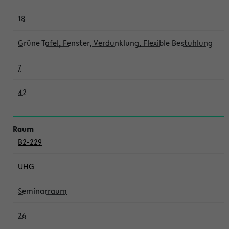
18
Grüne Tafel, Fenster, Verdunklung, Flexible Bestuhlung
7
42
B2-229
UHG
Seminarraum
26