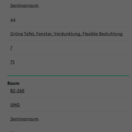
Seminarraum
44
Grüne Tafel, Fenster, Verdunklung, Flexible Bestuhlung
7
75
B2-260
UHG
Seminarraum