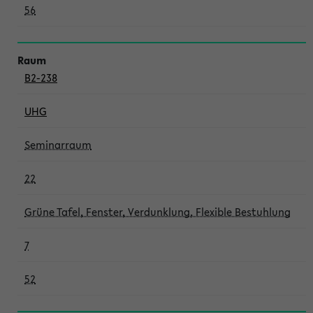
56
B2-238
UHG
Seminarraum
22
Grüne Tafel, Fenster, Verdunklung, Flexible Bestuhlung
7
52