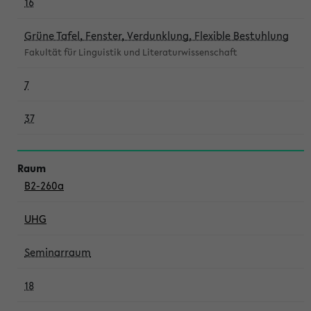
16
Grüne Tafel, Fenster, Verdunklung, Flexible Bestuhlung
Fakultät für Linguistik und Literaturwissenschaft
7
37
B2-260a
UHG
Seminarraum
18