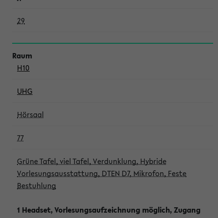
29
H10
UHG
Hörsaal
77
Grüne Tafel, viel Tafel, Verdunklung, Hybride
Vorlesungsausstattung, DTEN D7, Mikrofon, Feste
Bestuhlung
1 Headset, Vorlesungsaufzeichnung möglich, Zugang