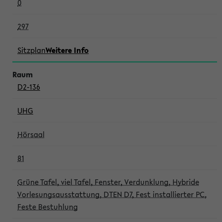
0
297
Sitzplan
Weitere Info
D2-136
UHG
Hörsaal
81
Grüne Tafel, viel Tafel, Fenster, Verdunklung, Hybride
Vorlesungsausstattung, DTEN D7, Fest installierter PC,
Feste Bestuhlung