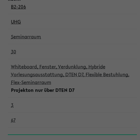
B2-206
UHG
Seminarraum
30
Whiteboard, Fenster, Verdunklung, Hybride
Vorlesungsausstattung, DTEN D7, Flexible Bestuhlung,
Flex-Seminarraum
Projekton nur über DTEN D7
3
67