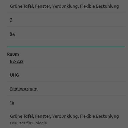
Grüne Tafel, Fenster, Verdunklung, Flexible Bestuhlung
7
54
B2-232
UHG
Seminarraum
16
Grüne Tafel, Fenster, Verdunklung, Flexible Bestuhlung
Fakultät für Biologie