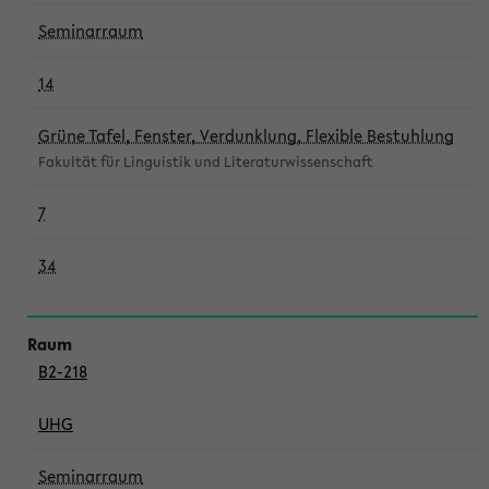
Seminarraum
14
Grüne Tafel, Fenster, Verdunklung, Flexible Bestuhlung
Fakultät für Linguistik und Literaturwissenschaft
7
34
B2-218
UHG
Seminarraum