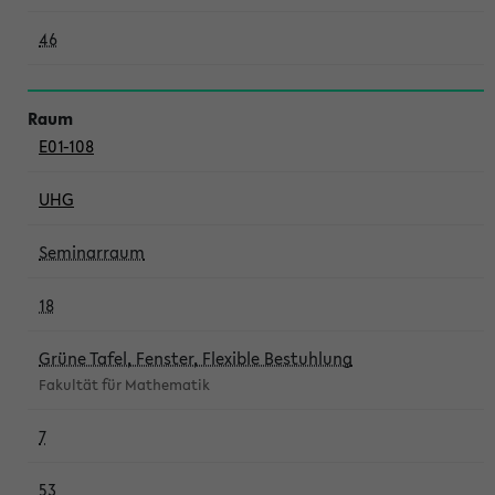
46
E01-108
UHG
Seminarraum
18
Grüne Tafel, Fenster, Flexible Bestuhlung
Fakultät für Mathematik
7
53