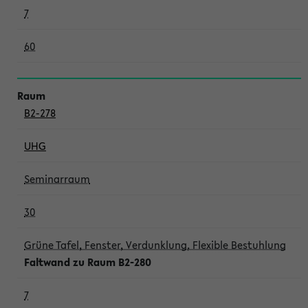
7
60
B2-278
UHG
Seminarraum
30
Grüne Tafel, Fenster, Verdunklung, Flexible Bestuhlung
Faltwand zu Raum B2-280
7