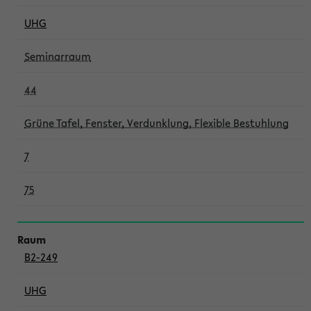
UHG
Seminarraum
44
Grüne Tafel, Fenster, Verdunklung, Flexible Bestuhlung
7
75
B2-249
UHG