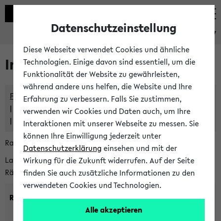
Datenschutzeinstellung
eKVV
Diese Webseite verwendet Cookies und ähnliche
Im eKVV verwaltete Räume
Technologien. Einige davon sind essentiell, um die
Funktionalität der Website zu gewährleisten,
während andere uns helfen, die Website und Ihre
Freie Räume und Veranstaltungsüberschneidungen
Erfahrung zu verbessern. Falls Sie zustimmen,
Raumüberschneidungen
verwenden wir Cookies und Daten auch, um Ihre
Hinweise der zentralen Raumvergabe
Interaktionen mit unserer Webseite zu messen. Sie
können Ihre Einwilligung jederzeit unter
Raumanfragen:
raumvergabe@uni-bielefeld.de
Datenschutzerklärung
einsehen und mit der
Lassen Sie sich alle Räume anzeigen oder suchen Sie nach
Wirkung für die Zukunft widerrufen. Auf der Seite
Räumen mit bestimmten Eigenschaften:
finden Sie auch zusätzliche Informationen zu den
verwendeten Cookies und Technologien.
Raumkriterien:
Alle akzeptieren
Raumkategorie:
min. Plätze: