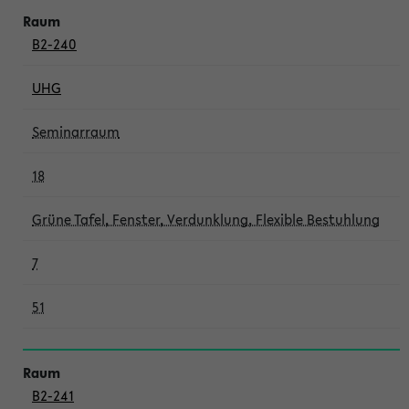
B2-240
UHG
Seminarraum
18
Grüne Tafel, Fenster, Verdunklung, Flexible Bestuhlung
7
51
B2-241