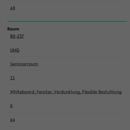
48
B0-237
UHG
Seminarraum
32
Whiteboard, Fenster, Verdunklung, Flexible Bestuhlung
8
64