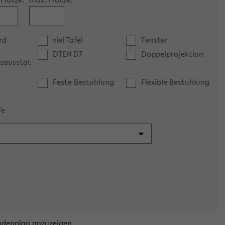
rd
viel Tafel
Fenster
DTEN D7
Doppelprojektion
sausstat
Feste Bestuhlung
Flexible Bestuhlung
fe
ndenplan anzuzeigen.