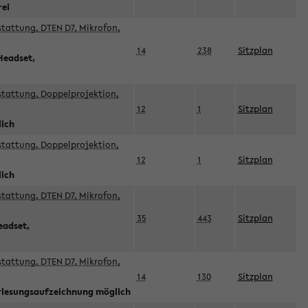
rei
sstattung, DTEN D7, Mikrofon,
14
238
Sitzplan
Headset,
sstattung, Doppelprojektion,
12
1
Sitzplan
lich
sstattung, Doppelprojektion,
12
1
Sitzplan
lich
sstattung, DTEN D7, Mikrofon,
35
443
Sitzplan
eadset,
sstattung, DTEN D7, Mikrofon,
14
130
Sitzplan
orlesungsaufzeichnung möglich