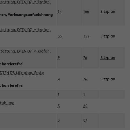
sstattung, DTEN D7, Mikrofon,
14
166
Sitzplan
nnen, Vorlesungsaufzeichnung
sstattung, DTEN D7, Mikrofon,
35
352
Sitzplan
sstattung, DTEN D7, Mikrofon,
9
76
Sitzplan
 barrierefrei
DTEN D7, Mikrofon, Feste
4
76
Sitzplan
 barrierefrei
1
1
stuhlung
3
60
3
87