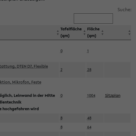
Suche:
Tafelfläche
Fläche
(qm)
(qm)
0
1
attung, DTEN D7, Flexible
2
28
tion, Mikrofon, Feste
glich, Leinwand in der Mitte
0
1004
Sitzplan
dientechnik
ie hochgefahren wird
8
48
8
64