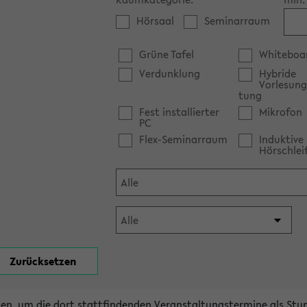
Hörsaal
Seminarraum
Grüne Tafel
Whiteboa
Verdunklung
Hybride
Vorlesung
tung
Fest installierter
Mikrofon
PC
Flex-Seminarraum
Induktive
Hörschlei
en, um die dort stattfindenden Veranstaltungstermine als Stu