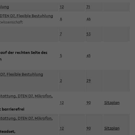
hlung
12
71
DTEN D7, Flexible Bestuhlung
6
46
rtwissenschaft
7
53
 auf der rechten Seite des
5
45
n
D7, Flexible Bestuhlung
2
29
sstattung, DTEN D7, Mikrofon,
12
90
Sitzplan
 barrierefrei
sstattung, DTEN D7, Mikrofon,
12
90
Sitzplan
Headset,