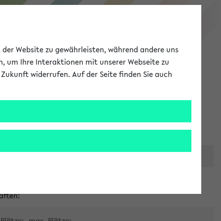
eKVV
ät der Website zu gewährleisten, während andere uns
h, um Ihre Interaktionen mit unserer Webseite zu
Zukunft widerrufen. Auf der Seite finden Sie auch
Meine Uni
EN
ANMELDEN
er zentralen Raumvergabe
aften:
Plätze:
max. Plätze: