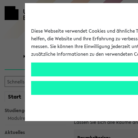
Diese Webseite verwendet Cookies und ähnliche Te
helfen, die Website und Ihre Erfahrung zu verbes
messen. Sie können Ihre Einwilligung jederzeit u
zusätzliche Informationen zu den verwendeten C
Universität
Forschung
Im eKVV ver
mein
Start
eKVV
Freie Räume und Veranstal
Studiengangsauswahl
Raumanfragen:
raumvergabe@
Modulrecherche
Lassen Sie sich alle Räume 
Aktuelles
Raumkriterien: