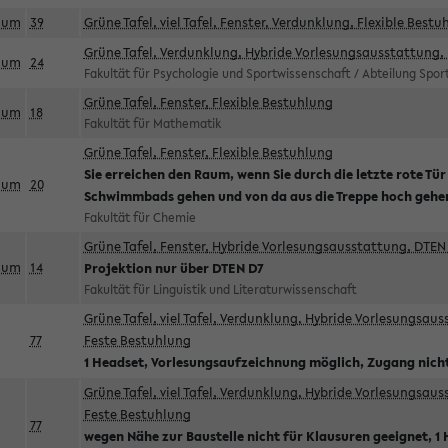
aum
39
Grüne Tafel, viel Tafel, Fenster, Verdunklung, Flexible Bestu
Grüne Tafel, Verdunklung, Hybride Vorlesungsausstattung, 
aum
24
Fakultät für Psychologie und Sportwissenschaft / Abteilung Spo
Grüne Tafel, Fenster, Flexible Bestuhlung
aum
18
Fakultät für Mathematik
Grüne Tafel, Fenster, Flexible Bestuhlung
Sie erreichen den Raum, wenn Sie durch die letzte rote Tür
aum
20
Schwimmbads gehen und von da aus die Treppe hoch gehe
Fakultät für Chemie
Grüne Tafel, Fenster, Hybride Vorlesungsausstattung, DTEN 
aum
14
Projektion nur über DTEN D7
Fakultät für Linguistik und Literaturwissenschaft
Grüne Tafel, viel Tafel, Verdunklung, Hybride Vorlesungsau
77
Feste Bestuhlung
1 Headset, Vorlesungsaufzeichnung möglich, Zugang nicht
Grüne Tafel, viel Tafel, Verdunklung, Hybride Vorlesungsau
Feste Bestuhlung
77
wegen Nähe zur Baustelle nicht für Klausuren geeignet, 1 