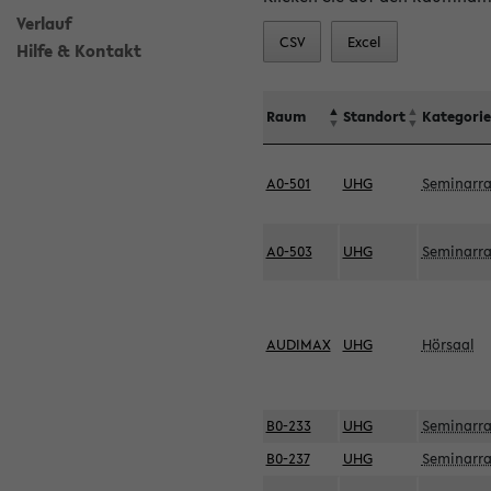
Verlauf
CSV
Excel
Hilfe & Kontakt
Raum
Standort
Kategorie
A0-501
UHG
Seminarr
A0-503
UHG
Seminarr
AUDIMAX
UHG
Hörsaal
B0-233
UHG
Seminarr
B0-237
UHG
Seminarr