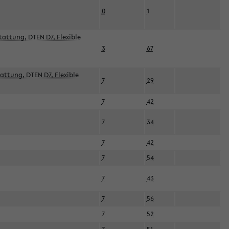
0
1
attung, DTEN D7, Flexible
3
67
attung, DTEN D7, Flexible
7
29
7
42
7
34
7
42
7
54
7
43
7
56
7
52