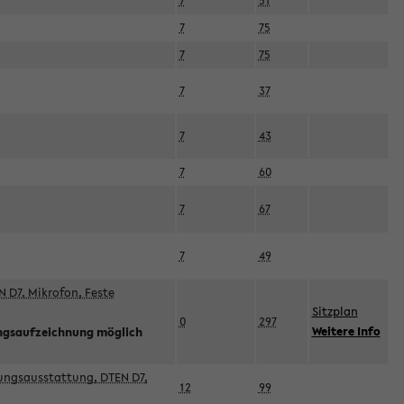
7
51
7
75
7
75
7
37
7
43
7
60
7
67
7
49
 D7, Mikrofon, Feste
Sitzplan
0
297
Weitere Info
ngsaufzeichnung möglich
esungsausstattung, DTEN D7,
12
99