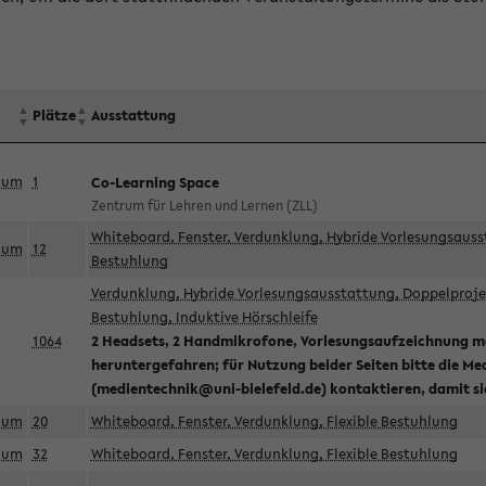
Plätze
Ausstattung
aum
1
Co-Learning Space
Zentrum für Lehren und Lernen (ZLL)
Whiteboard, Fenster, Verdunklung, Hybride Vorlesungsausst
aum
12
Bestuhlung
Verdunklung, Hybride Vorlesungsausstattung, Doppelprojek
Bestuhlung, Induktive Hörschleife
1064
2 Headsets, 2 Handmikrofone, Vorlesungsaufzeichnung mö
heruntergefahren; für Nutzung beider Seiten bitte die Me
(medientechnik@uni-bielefeld.de) kontaktieren, damit s
aum
20
Whiteboard, Fenster, Verdunklung, Flexible Bestuhlung
aum
32
Whiteboard, Fenster, Verdunklung, Flexible Bestuhlung