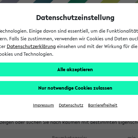
Datenschutzeinstellung
chnologien. Einige davon sind essentiell, um die Funktionalit
sern. Falls Sie zustimmen, verwenden wir Cookies und Daten auc
nter
Datenschutzerklärung
einsehen und mit der Wirkung für die 
ookies und Technologien.
Studium
Lehre
International
Alle akzeptieren
waltete Räume
Nur notwendige Cookies zulassen
tungsüberschneidungen
Raumüberschneidungen
Hinweise d
Impressum
Datenschutz
Barrierefreiheit
uni-bielefeld.de
anzeigen oder suchen Sie nach Räumen mit bestimmten Eigensch
Raumkategorie:
min. 