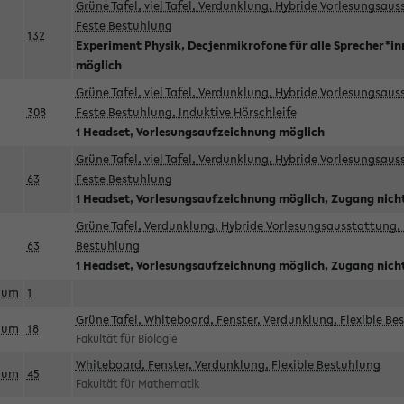
Grüne Tafel, viel Tafel, Verdunklung, Hybride Vorlesungsau
Feste Bestuhlung
132
Experiment Physik, Decjenmikrofone für alle Sprecher*i
möglich
Grüne Tafel, viel Tafel, Verdunklung, Hybride Vorlesungsau
308
Feste Bestuhlung, Induktive Hörschleife
1 Headset, Vorlesungsaufzeichnung möglich
Grüne Tafel, viel Tafel, Verdunklung, Hybride Vorlesungsau
63
Feste Bestuhlung
1 Headset, Vorlesungsaufzeichnung möglich, Zugang nicht
Grüne Tafel, Verdunklung, Hybride Vorlesungsausstattung, 
63
Bestuhlung
1 Headset, Vorlesungsaufzeichnung möglich, Zugang nicht
aum
1
Grüne Tafel, Whiteboard, Fenster, Verdunklung, Flexible Be
aum
18
Fakultät für Biologie
Whiteboard, Fenster, Verdunklung, Flexible Bestuhlung
aum
45
Fakultät für Mathematik