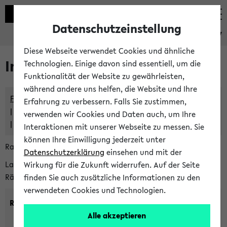
Datenschutzeinstellung
eKVV
Diese Webseite verwendet Cookies und ähnliche
Im eKVV verwaltete Räume
Technologien. Einige davon sind essentiell, um die
Funktionalität der Website zu gewährleisten,
während andere uns helfen, die Website und Ihre
Freie Räume und Veranstaltungsüberschneidungen
Erfahrung zu verbessern. Falls Sie zustimmen,
Raumüberschneidungen
verwenden wir Cookies und Daten auch, um Ihre
Hinweise der zentralen Raumvergabe
Interaktionen mit unserer Webseite zu messen. Sie
können Ihre Einwilligung jederzeit unter
Raumanfragen:
raumvergabe@uni-bielefeld.de
Datenschutzerklärung
einsehen und mit der
Lassen Sie sich alle Räume anzeigen oder suchen Sie nach
Wirkung für die Zukunft widerrufen. Auf der Seite
Räumen mit bestimmten Eigenschaften:
finden Sie auch zusätzliche Informationen zu den
verwendeten Cookies und Technologien.
Raumkriterien:
Alle akzeptieren
Raumkategorie:
min. Plätze: