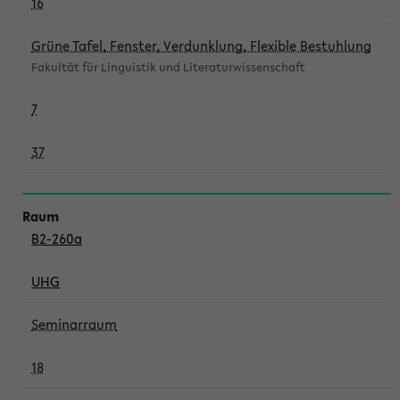
16
Grüne Tafel, Fenster, Verdunklung, Flexible Bestuhlung
Fakultät für Linguistik und Literaturwissenschaft
7
37
B2-260a
UHG
Seminarraum
18