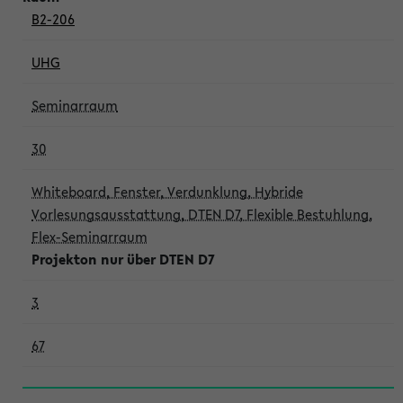
B2-206
UHG
Seminarraum
30
Whiteboard, Fenster, Verdunklung, Hybride
Vorlesungsausstattung, DTEN D7, Flexible Bestuhlung,
Flex-Seminarraum
Projekton nur über DTEN D7
3
67