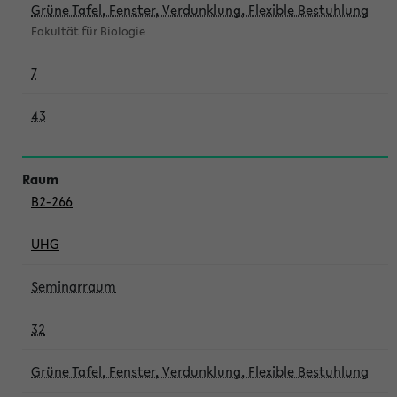
Grüne Tafel, Fenster, Verdunklung, Flexible Bestuhlung
Fakultät für Biologie
7
43
B2-266
UHG
Seminarraum
32
Grüne Tafel, Fenster, Verdunklung, Flexible Bestuhlung