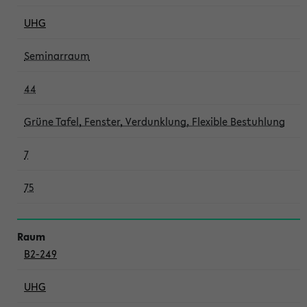
UHG
Seminarraum
44
Grüne Tafel, Fenster, Verdunklung, Flexible Bestuhlung
7
75
B2-249
UHG