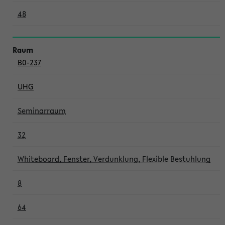
48
B0-237
UHG
Seminarraum
32
Whiteboard, Fenster, Verdunklung, Flexible Bestuhlung
8
64