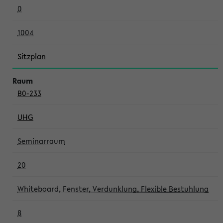
0
1004
Sitzplan
B0-233
UHG
Seminarraum
20
Whiteboard, Fenster, Verdunklung, Flexible Bestuhlung
8