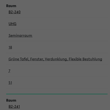
B2-240
UHG
Seminarraum
18
Grüne Tafel, Fenster, Verdunklung, Flexible Bestuhlung
7
51
B2-241