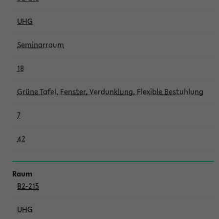
UHG
Seminarraum
18
Grüne Tafel, Fenster, Verdunklung, Flexible Bestuhlung
7
42
B2-215
UHG