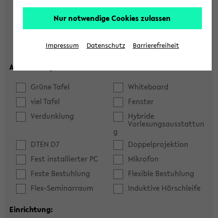
Hörsaal
Seminarraum
Nur notwendige Cookies zulassen
max. Plätze:
Impressum
Datenschutz
Barrierefreiheit
Ausstattung:
Grüne Tafel
Whiteboard
viel Tafel
Fenster
Verdunklung
Hybride
Vorlesungsausstattun
g
DTEN D7
Doppelprojektion
Fest installierter PC
Mikrofon
Feste Bestuhlung
Flexible Bestuhlung
Flex-Seminarraum
Induktive Hörschleife
Einrichtung: