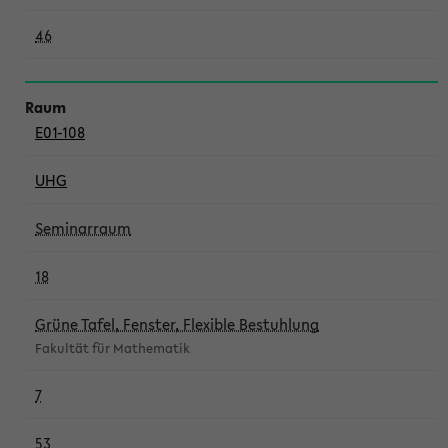
46
E01-108
UHG
Seminarraum
18
Grüne Tafel, Fenster, Flexible Bestuhlung
Fakultät für Mathematik
7
53