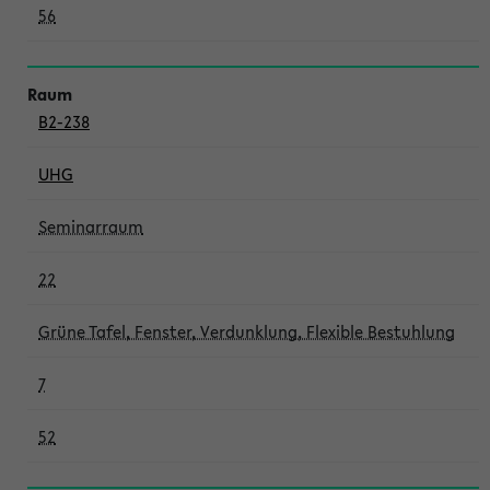
56
B2-238
UHG
Seminarraum
22
Grüne Tafel, Fenster, Verdunklung, Flexible Bestuhlung
7
52