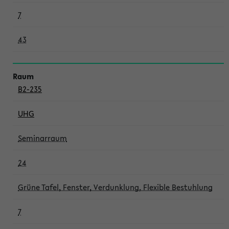
7
43
B2-235
UHG
Seminarraum
24
Grüne Tafel, Fenster, Verdunklung, Flexible Bestuhlung
7