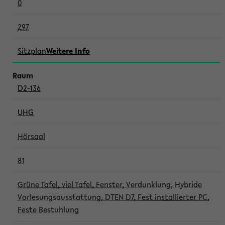
0
297
Sitzplan
Weitere Info
D2-136
UHG
Hörsaal
81
Grüne Tafel, viel Tafel, Fenster, Verdunklung, Hybride
Vorlesungsausstattung, DTEN D7, Fest installierter PC,
Feste Bestuhlung