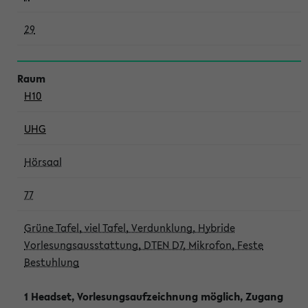
29
H10
UHG
Hörsaal
77
Grüne Tafel, viel Tafel, Verdunklung, Hybride
Vorlesungsausstattung, DTEN D7, Mikrofon, Feste
Bestuhlung
1 Headset, Vorlesungsaufzeichnung möglich, Zugang