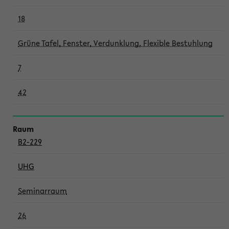
18
Grüne Tafel, Fenster, Verdunklung, Flexible Bestuhlung
7
42
B2-229
UHG
Seminarraum
26