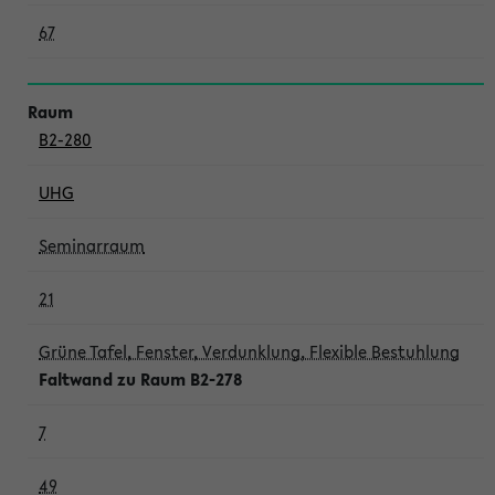
67
B2-280
UHG
Seminarraum
21
Grüne Tafel, Fenster, Verdunklung, Flexible Bestuhlung
Faltwand zu Raum B2-278
7
49