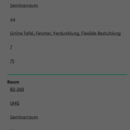
Seminarraum
44
Grüne Tafel, Fenster, Verdunklung, Flexible Bestuhlung
7
75
B2-260
UHG
Seminarraum