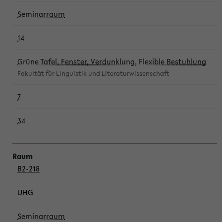
Seminarraum
14
Grüne Tafel, Fenster, Verdunklung, Flexible Bestuhlung
Fakultät für Linguistik und Literaturwissenschaft
7
34
B2-218
UHG
Seminarraum