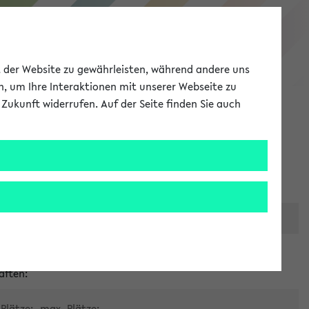
eKVV
ät der Website zu gewährleisten, während andere uns
h, um Ihre Interaktionen mit unserer Webseite zu
Zukunft widerrufen. Auf der Seite finden Sie auch
Meine Uni
EN
ANMELDEN
er zentralen Raumvergabe
aften:
Plätze:
max. Plätze: