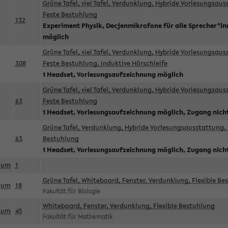
Grüne Tafel, viel Tafel, Verdunklung, Hybride Vorlesungsau
Feste Bestuhlung
132
Experiment Physik, Decjenmikrofone für alle Sprecher*i
möglich
Grüne Tafel, viel Tafel, Verdunklung, Hybride Vorlesungsau
308
Feste Bestuhlung, Induktive Hörschleife
1 Headset, Vorlesungsaufzeichnung möglich
Grüne Tafel, viel Tafel, Verdunklung, Hybride Vorlesungsau
63
Feste Bestuhlung
1 Headset, Vorlesungsaufzeichnung möglich, Zugang nicht
Grüne Tafel, Verdunklung, Hybride Vorlesungsausstattung, 
63
Bestuhlung
1 Headset, Vorlesungsaufzeichnung möglich, Zugang nicht
aum
1
Grüne Tafel, Whiteboard, Fenster, Verdunklung, Flexible Be
aum
18
Fakultät für Biologie
Whiteboard, Fenster, Verdunklung, Flexible Bestuhlung
aum
45
Fakultät für Mathematik