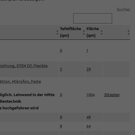
Suche:
Tafelfläche
Fläche
(qm)
(qm)
0
1
attung, DTEN D7, Flexible
2
28
tion, Mikrofon, Feste
glich, Leinwand in der Mitte
0
1004
Sitzplan
dientechnik
ie hochgefahren wird
8
48
8
64