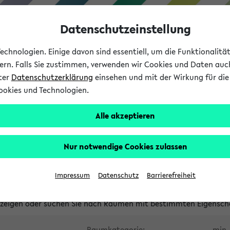
Datenschutzeinstellung
chnologien. Einige davon sind essentiell, um die Funktionalit
sern. Falls Sie zustimmen, verwenden wir Cookies und Daten auc
nter
Datenschutzerklärung
einsehen und mit der Wirkung für die 
ookies und Technologien.
Studium
Lehre
International
Alle akzeptieren
waltete Räume
Nur notwendige Cookies zulassen
tungsüberschneidungen
Raumüberschneidungen
Hinweise d
Impressum
Datenschutz
Barrierefreiheit
uni-bielefeld.de
anzeigen oder suchen Sie nach Räumen mit bestimmten Eigensch
Raumkategorie:
min. 