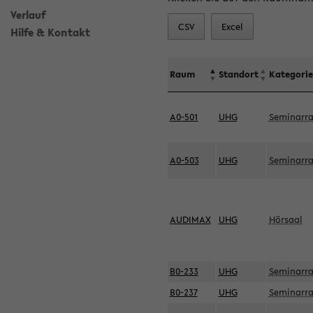
Verlauf
CSV
Excel
Hilfe & Kontakt
Raum
Standort
Kategorie
A0-501
UHG
Seminarr
A0-503
UHG
Seminarr
AUDIMAX
UHG
Hörsaal
B0-233
UHG
Seminarr
B0-237
UHG
Seminarr