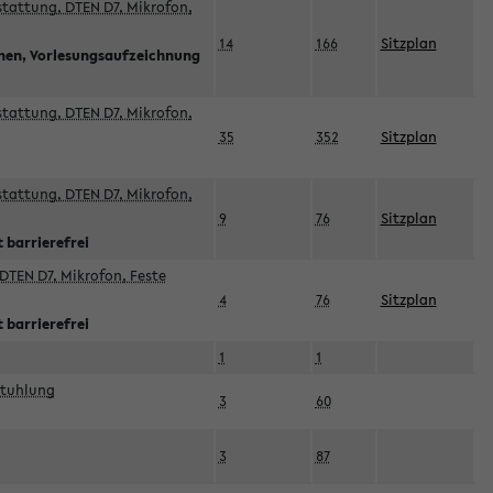
sstattung, DTEN D7, Mikrofon,
14
166
Sitzplan
nnen, Vorlesungsaufzeichnung
sstattung, DTEN D7, Mikrofon,
35
352
Sitzplan
sstattung, DTEN D7, Mikrofon,
9
76
Sitzplan
 barrierefrei
DTEN D7, Mikrofon, Feste
4
76
Sitzplan
 barrierefrei
1
1
stuhlung
3
60
3
87