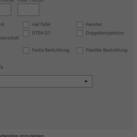
rd
viel Tafel
Fenster
DTEN D7
Doppelprojektion
sausstat
Feste Bestuhlung
Flexible Bestuhlung
fe
ndenplan anzuzeigen.