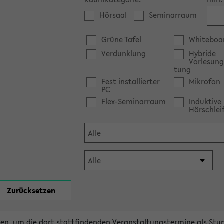
Hörsaal
Seminarraum
Grüne Tafel
Whiteboa
Verdunklung
Hybride
Vorlesung
tung
Fest installierter
Mikrofon
PC
Flex-Seminarraum
Induktive
Hörschlei
en, um die dort stattfindenden Veranstaltungstermine als Stu