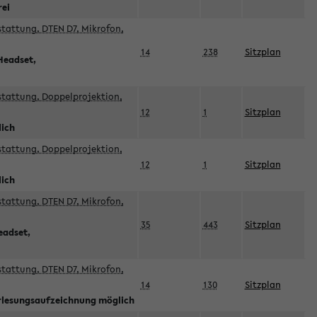
rei
sstattung, DTEN D7, Mikrofon,
14
238
Sitzplan
Headset,
sstattung, Doppelprojektion,
12
1
Sitzplan
lich
sstattung, Doppelprojektion,
12
1
Sitzplan
lich
sstattung, DTEN D7, Mikrofon,
35
443
Sitzplan
eadset,
sstattung, DTEN D7, Mikrofon,
14
130
Sitzplan
orlesungsaufzeichnung möglich