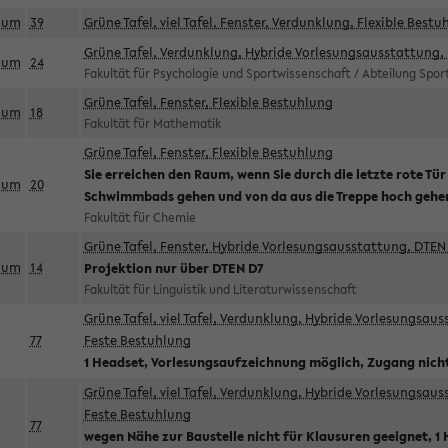
aum
39
Grüne Tafel, viel Tafel, Fenster, Verdunklung, Flexible Bestu
Grüne Tafel, Verdunklung, Hybride Vorlesungsausstattung, 
aum
24
Fakultät für Psychologie und Sportwissenschaft / Abteilung Spo
Grüne Tafel, Fenster, Flexible Bestuhlung
aum
18
Fakultät für Mathematik
Grüne Tafel, Fenster, Flexible Bestuhlung
Sie erreichen den Raum, wenn Sie durch die letzte rote Tür
aum
20
Schwimmbads gehen und von da aus die Treppe hoch gehe
Fakultät für Chemie
Grüne Tafel, Fenster, Hybride Vorlesungsausstattung, DTEN 
aum
14
Projektion nur über DTEN D7
Fakultät für Linguistik und Literaturwissenschaft
Grüne Tafel, viel Tafel, Verdunklung, Hybride Vorlesungsau
77
Feste Bestuhlung
1 Headset, Vorlesungsaufzeichnung möglich, Zugang nicht
Grüne Tafel, viel Tafel, Verdunklung, Hybride Vorlesungsau
Feste Bestuhlung
77
wegen Nähe zur Baustelle nicht für Klausuren geeignet, 1 