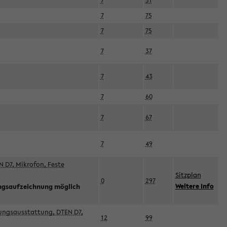
7
51
7
75
7
75
7
37
7
43
7
60
7
67
7
49
 D7, Mikrofon, Feste
Sitzplan
0
297
Weitere Info
ngsaufzeichnung möglich
esungsausstattung, DTEN D7,
12
99