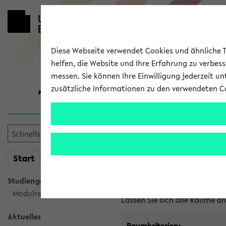
Diese Webseite verwendet Cookies und ähnliche Te
helfen, die Website und Ihre Erfahrung zu verbes
messen. Sie können Ihre Einwilligung jederzeit u
zusätzliche Informationen zu den verwendeten C
Universität
Forschung
Im eKVV ver
mein
Start
eKVV
Freie Räume und Veranstal
Studiengangsauswahl
Raumanfragen:
raumvergabe@
Modulrecherche
Lassen Sie sich alle Räume 
Aktuelles
Raumkriterien: