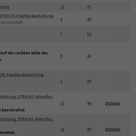
hlung
12
71
DTEN D7, Flexible Bestuhlung
6
46
rtwissenschaft
7
53
 auf der rechten Seite des
5
45
n
D7, Flexible Bestuhlung
2
29
sstattung, DTEN D7, Mikrofon,
12
90
Sitzplan
 barrierefrei
sstattung, DTEN D7, Mikrofon,
12
90
Sitzplan
Headset,