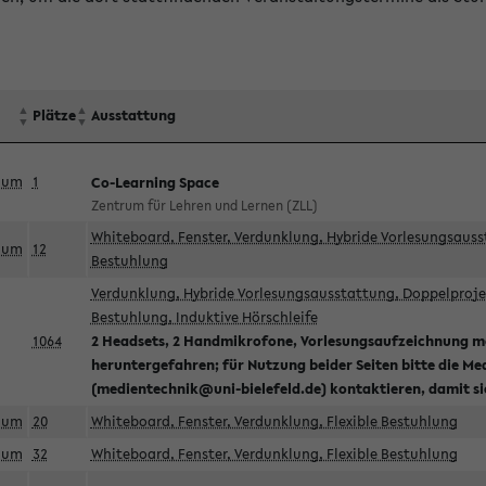
Plätze
Ausstattung
aum
1
Co-Learning Space
Zentrum für Lehren und Lernen (ZLL)
Whiteboard, Fenster, Verdunklung, Hybride Vorlesungsausst
aum
12
Bestuhlung
Verdunklung, Hybride Vorlesungsausstattung, Doppelprojek
Bestuhlung, Induktive Hörschleife
1064
2 Headsets, 2 Handmikrofone, Vorlesungsaufzeichnung mö
heruntergefahren; für Nutzung beider Seiten bitte die Me
(medientechnik@uni-bielefeld.de) kontaktieren, damit s
aum
20
Whiteboard, Fenster, Verdunklung, Flexible Bestuhlung
aum
32
Whiteboard, Fenster, Verdunklung, Flexible Bestuhlung