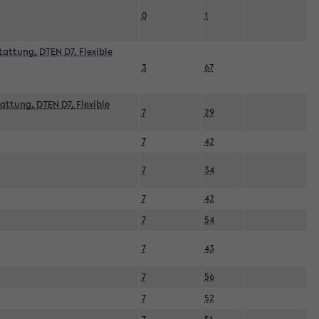
0
1
attung, DTEN D7, Flexible
3
67
attung, DTEN D7, Flexible
7
29
7
42
7
34
7
42
7
54
7
43
7
56
7
52