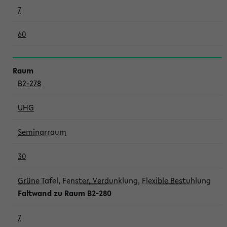
7
60
B2-278
UHG
Seminarraum
30
Grüne Tafel, Fenster, Verdunklung, Flexible Bestuhlung
Faltwand zu Raum B2-280
7