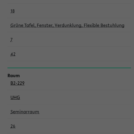
18
Grüne Tafel, Fenster, Verdunklung, Flexible Bestuhlung
7
42
B2-229
UHG
Seminarraum
26