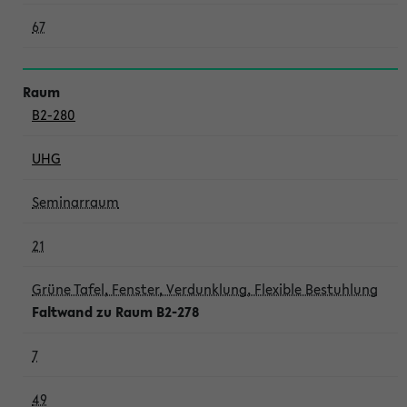
67
B2-280
UHG
Seminarraum
21
Grüne Tafel, Fenster, Verdunklung, Flexible Bestuhlung
Faltwand zu Raum B2-278
7
49