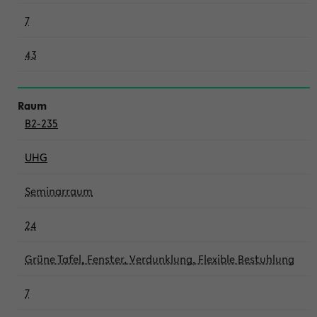
7
43
B2-235
UHG
Seminarraum
24
Grüne Tafel, Fenster, Verdunklung, Flexible Bestuhlung
7