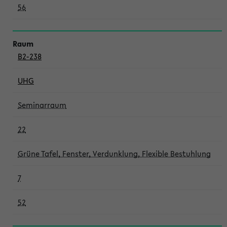
56
B2-238
UHG
Seminarraum
22
Grüne Tafel, Fenster, Verdunklung, Flexible Bestuhlung
7
52