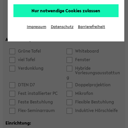
Hörsaal
Seminarraum
Nur notwendige Cookies zulassen
max. Plätze:
Impressum
Datenschutz
Barrierefreiheit
Ausstattung:
Grüne Tafel
Whiteboard
viel Tafel
Fenster
Verdunklung
Hybride
Vorlesungsausstattun
g
DTEN D7
Doppelprojektion
Fest installierter PC
Mikrofon
Feste Bestuhlung
Flexible Bestuhlung
Flex-Seminarraum
Induktive Hörschleife
Einrichtung: