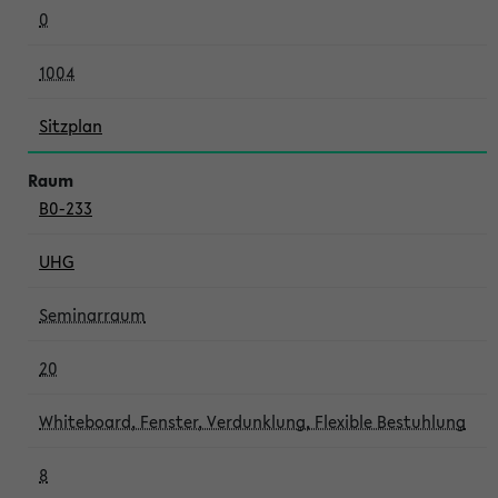
0
1004
Sitzplan
B0-233
UHG
Seminarraum
20
Whiteboard, Fenster, Verdunklung, Flexible Bestuhlung
8