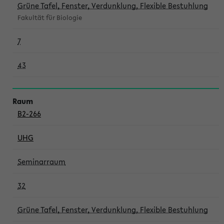
Grüne Tafel, Fenster, Verdunklung, Flexible Bestuhlung
Fakultät für Biologie
7
43
B2-266
UHG
Seminarraum
32
Grüne Tafel, Fenster, Verdunklung, Flexible Bestuhlung