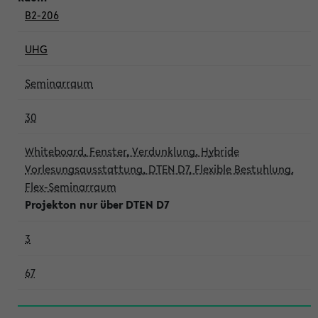
B2-206
UHG
Seminarraum
30
Whiteboard, Fenster, Verdunklung, Hybride
Vorlesungsausstattung, DTEN D7, Flexible Bestuhlung,
Flex-Seminarraum
Projekton nur über DTEN D7
3
67