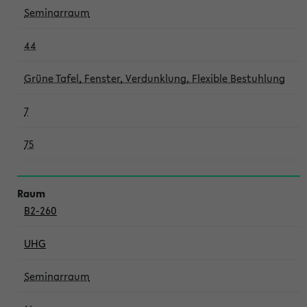
Seminarraum
44
Grüne Tafel, Fenster, Verdunklung, Flexible Bestuhlung
7
75
B2-260
UHG
Seminarraum