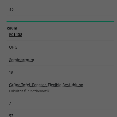
46
E01-108
UHG
Seminarraum
18
Grüne Tafel, Fenster, Flexible Bestuhlung
Fakultät für Mathematik
7
53