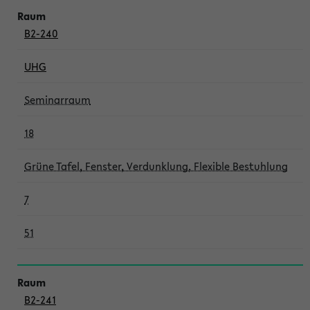
B2-240
UHG
Seminarraum
18
Grüne Tafel, Fenster, Verdunklung, Flexible Bestuhlung
7
51
B2-241