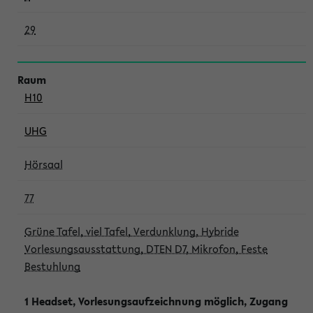
29
H10
UHG
Hörsaal
77
Grüne Tafel, viel Tafel, Verdunklung, Hybride
Vorlesungsausstattung, DTEN D7, Mikrofon, Feste
Bestuhlung
1 Headset, Vorlesungsaufzeichnung möglich, Zugang