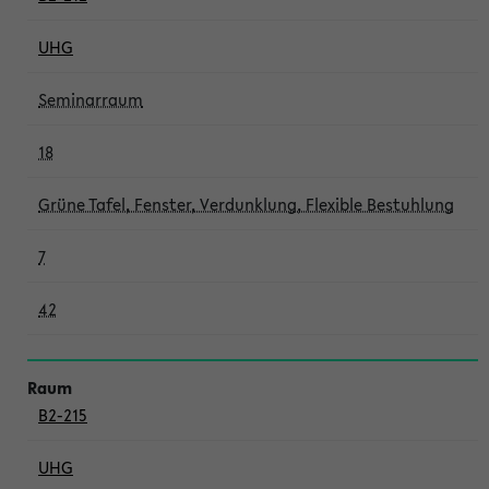
UHG
Seminarraum
18
Grüne Tafel, Fenster, Verdunklung, Flexible Bestuhlung
7
42
B2-215
UHG