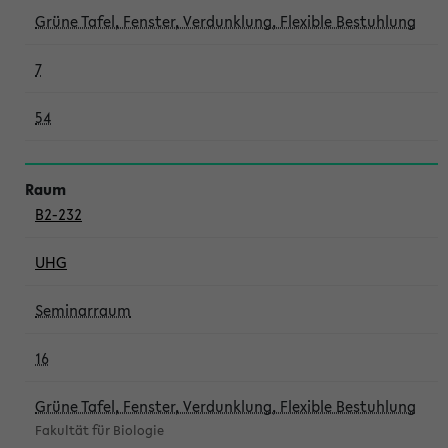
Grüne Tafel, Fenster, Verdunklung, Flexible Bestuhlung
7
54
B2-232
UHG
Seminarraum
16
Grüne Tafel, Fenster, Verdunklung, Flexible Bestuhlung
Fakultät für Biologie