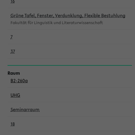
16
Grüne Tafel, Fenster, Verdunklung, Flexible Bestuhlung
Fakultät für Linguistik und Literaturwissenschaft
7
37
B2-260a
UHG
Seminarraum
18