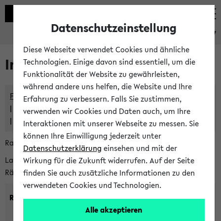
Datenschutzeinstellung
eKVV
Diese Webseite verwendet Cookies und ähnliche
Im eKVV verwaltete Räume
Technologien. Einige davon sind essentiell, um die
Funktionalität der Website zu gewährleisten,
während andere uns helfen, die Website und Ihre
Freie Räume und Veranstaltungsüberschneidungen
Erfahrung zu verbessern. Falls Sie zustimmen,
Raumüberschneidungen
verwenden wir Cookies und Daten auch, um Ihre
Hinweise der zentralen Raumvergabe
Interaktionen mit unserer Webseite zu messen. Sie
können Ihre Einwilligung jederzeit unter
Raumanfragen:
raumvergabe@uni-bielefeld.de
Datenschutzerklärung
einsehen und mit der
Lassen Sie sich alle Räume anzeigen oder suchen Sie nach
Wirkung für die Zukunft widerrufen. Auf der Seite
Räumen mit bestimmten Eigenschaften:
finden Sie auch zusätzliche Informationen zu den
verwendeten Cookies und Technologien.
Raumkriterien:
Alle akzeptieren
Raumkategorie:
min. Plätze: