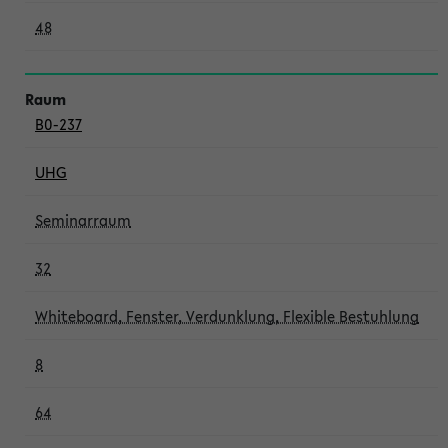
48
B0-237
UHG
Seminarraum
32
Whiteboard, Fenster, Verdunklung, Flexible Bestuhlung
8
64