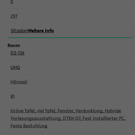
0
297
Sitzplan
Weitere Info
D2-136
UHG
Hörsaal
81
Grüne Tafel, viel Tafel, Fenster, Verdunklung, Hybride
Vorlesungsausstattung, DTEN D7, Fest installierter PC,
Feste Bestuhlung