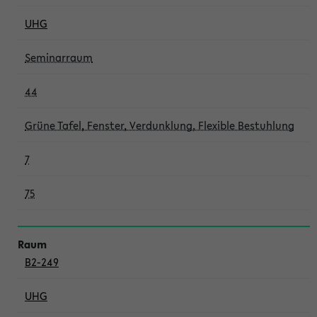
UHG
Seminarraum
44
Grüne Tafel, Fenster, Verdunklung, Flexible Bestuhlung
7
75
B2-249
UHG