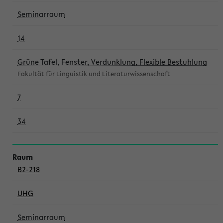
Seminarraum
14
Grüne Tafel, Fenster, Verdunklung, Flexible Bestuhlung
Fakultät für Linguistik und Literaturwissenschaft
7
34
B2-218
UHG
Seminarraum