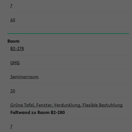
7
60
B2-278
UHG
Seminarraum
30
Grüne Tafel, Fenster, Verdunklung, Flexible Bestuhlung
Faltwand zu Raum B2-280
7