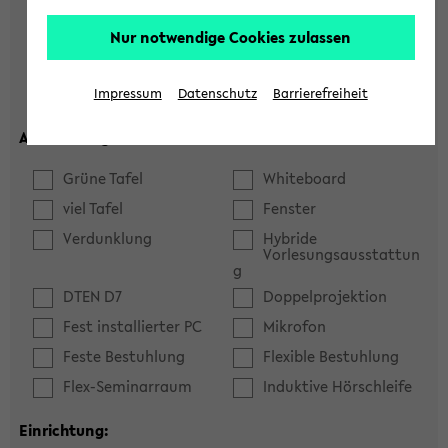
Hörsaal
Seminarraum
Nur notwendige Cookies zulassen
max. Plätze:
Impressum
Datenschutz
Barrierefreiheit
Ausstattung:
Grüne Tafel
Whiteboard
viel Tafel
Fenster
Verdunklung
Hybride
Vorlesungsausstattun
g
DTEN D7
Doppelprojektion
Fest installierter PC
Mikrofon
Feste Bestuhlung
Flexible Bestuhlung
Flex-Seminarraum
Induktive Hörschleife
Einrichtung: