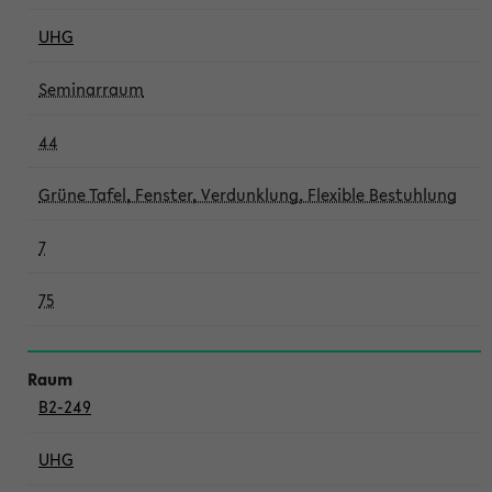
UHG
Seminarraum
44
Grüne Tafel, Fenster, Verdunklung, Flexible Bestuhlung
7
75
B2-249
UHG