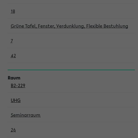
18
Grüne Tafel, Fenster, Verdunklung, Flexible Bestuhlung
7
42
B2-229
UHG
Seminarraum
26