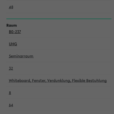
48
B0-237
UHG
Seminarraum
32
Whiteboard, Fenster, Verdunklung, Flexible Bestuhlung
8
64