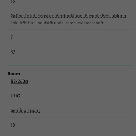
16
Grüne Tafel, Fenster, Verdunklung, Flexible Bestuhlung
Fakultät für Linguistik und Literaturwissenschaft
7
37
B2-260a
UHG
Seminarraum
18