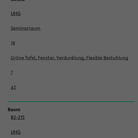
UHG
Seminarraum
18
Grüne Tafel, Fenster, Verdunklung, Flexible Bestuhlung
7
42
B2-215
UHG