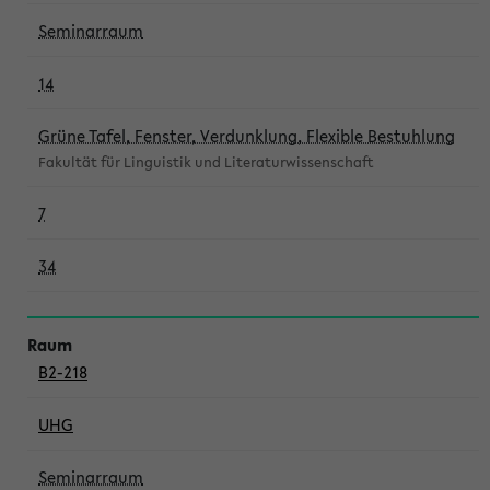
Seminarraum
14
Grüne Tafel, Fenster, Verdunklung, Flexible Bestuhlung
Fakultät für Linguistik und Literaturwissenschaft
7
34
B2-218
UHG
Seminarraum