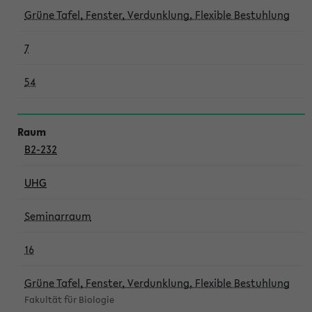
Grüne Tafel, Fenster, Verdunklung, Flexible Bestuhlung
7
54
B2-232
UHG
Seminarraum
16
Grüne Tafel, Fenster, Verdunklung, Flexible Bestuhlung
Fakultät für Biologie