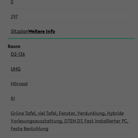
0
297
Sitzplan
Weitere Info
D2-136
UHG
Hörsaal
81
Grüne Tafel, viel Tafel, Fenster, Verdunklung, Hybride
Vorlesungsausstattung, DTEN D7, Fest installierter PC,
Feste Bestuhlung