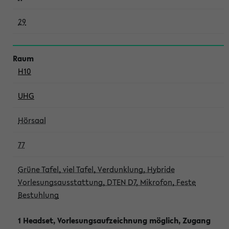
29
H10
UHG
Hörsaal
77
Grüne Tafel, viel Tafel, Verdunklung, Hybride
Vorlesungsausstattung, DTEN D7, Mikrofon, Feste
Bestuhlung
1 Headset, Vorlesungsaufzeichnung möglich, Zugang