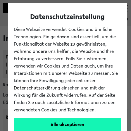
Datenschutzeinstellung
eKVV
Diese Webseite verwendet Cookies und ähnliche
Im eKVV verwaltete Räume
Technologien. Einige davon sind essentiell, um die
Funktionalität der Website zu gewährleisten,
während andere uns helfen, die Website und Ihre
Freie Räume und Veranstaltungsüberschneidungen
Erfahrung zu verbessern. Falls Sie zustimmen,
Raumüberschneidungen
verwenden wir Cookies und Daten auch, um Ihre
Hinweise der zentralen Raumvergabe
Interaktionen mit unserer Webseite zu messen. Sie
können Ihre Einwilligung jederzeit unter
Raumanfragen:
raumvergabe@uni-bielefeld.de
Datenschutzerklärung
einsehen und mit der
Lassen Sie sich alle Räume anzeigen oder suchen Sie nach
Wirkung für die Zukunft widerrufen. Auf der Seite
Räumen mit bestimmten Eigenschaften:
finden Sie auch zusätzliche Informationen zu den
verwendeten Cookies und Technologien.
Raumkriterien:
Alle akzeptieren
Raumkategorie:
min. Plätze: