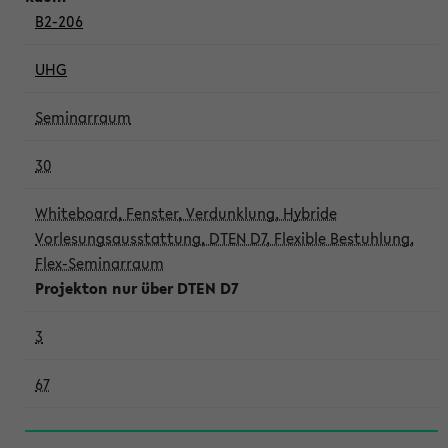
B2-206
UHG
Seminarraum
30
Whiteboard, Fenster, Verdunklung, Hybride
Vorlesungsausstattung, DTEN D7, Flexible Bestuhlung,
Flex-Seminarraum
Projekton nur über DTEN D7
3
67