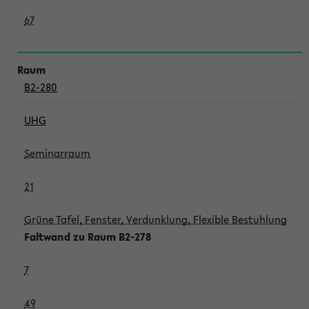
67
B2-280
UHG
Seminarraum
21
Grüne Tafel, Fenster, Verdunklung, Flexible Bestuhlung
Faltwand zu Raum B2-278
7
49