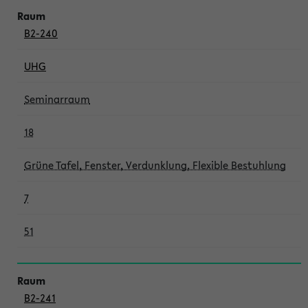
B2-240
UHG
Seminarraum
18
Grüne Tafel, Fenster, Verdunklung, Flexible Bestuhlung
7
51
B2-241