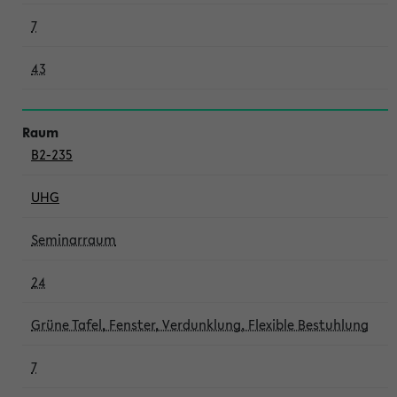
7
43
B2-235
UHG
Seminarraum
24
Grüne Tafel, Fenster, Verdunklung, Flexible Bestuhlung
7