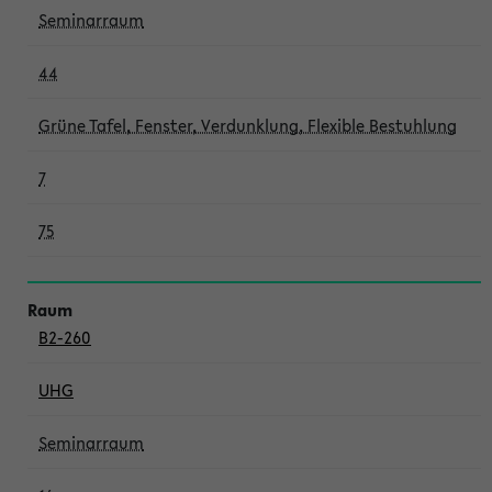
Seminarraum
44
Grüne Tafel, Fenster, Verdunklung, Flexible Bestuhlung
7
75
B2-260
UHG
Seminarraum