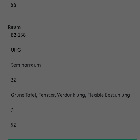
56
B2-238
UHG
Seminarraum
22
Grüne Tafel, Fenster, Verdunklung, Flexible Bestuhlung
7
52