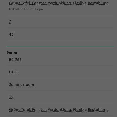
Grüne Tafel, Fenster, Verdunklung, Flexible Bestuhlung
Fakultät für Biologie
7
43
B2-266
UHG
Seminarraum
32
Grüne Tafel, Fenster, Verdunklung, Flexible Bestuhlung