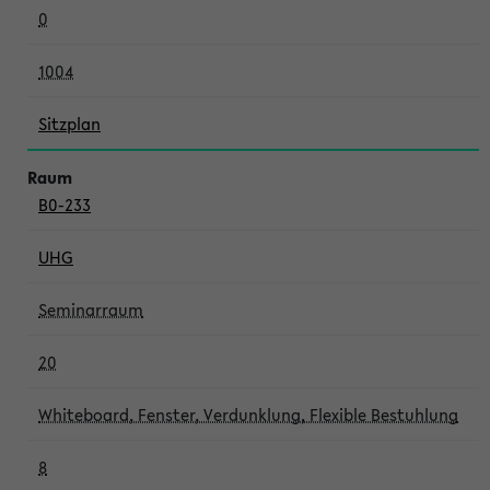
0
1004
Sitzplan
B0-233
UHG
Seminarraum
20
Whiteboard, Fenster, Verdunklung, Flexible Bestuhlung
8