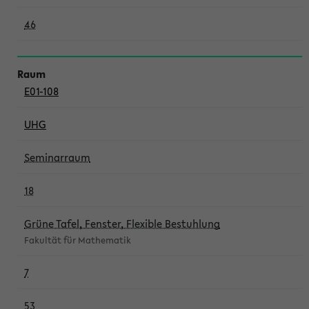
46
E01-108
UHG
Seminarraum
18
Grüne Tafel, Fenster, Flexible Bestuhlung
Fakultät für Mathematik
7
53